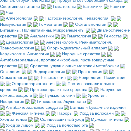
Хлопья, отруби, клетчатка
Продукты без содержания сахара
Спортивное питание
Гематогены
Батончики
Напитки
Чаи
Аллергология
Гастроэнтерология. Гепатология.
Иммунология
Гомеопатия
Офтальмология
Витамины. Поливитамины. Микроэлементы
Диагностические
средства
Анальгетики
Гематология
Гемостаз
Дерматология
Анестезиология. Реаниматология.
Трансфузиология
Опорно-двигательный аппарат
Кардиология. Ангиология
Народные средства
Антибактериальные, противомикробные, противовирусные
средства
Средства, улучшающие мозговой метаболизм
Онкология
Эндокринология
Проктология
Стоматология
Токсикология
Неврология. Психиатрия
Оториноларингология
Противовоспалительные
средства
Противопаразитные средства
Нарушение
обмена веществ
Пульмонология
Урология.
Нефрология
Гинекология. Акушерство
Антибактериальные средства
Ватные и бумажные изделия
Женская гигиена
Наборы
Уход за волосами
Уход за телом
Солнцезащитный уход
Мужская гигиена
Уход за лицом
Уход за полостью рта
БАДы витаминно-минеральные комплексы
БАДы макро- и