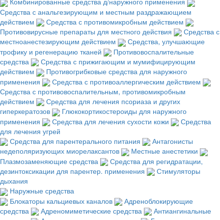
Комбинированные средства д/наружного применения
Средства с анальгезирующим и местным раздражающием
действием
Средства с противомикробным действием
Противовирусные препараты для местного действия
Средства с
местноанестезирующим действием
Средства, улучшающие
трофику и регенерацию тканей
Противовоспалительные
средства
Средства с прижигающим и мумифицирующим
действием
Противогрибковые средства для наружного
применения
Средства с противоаллергическим действием
Средства с противовоспалительным, противомикробным
действием
Средства для лечения псориаза и других
гиперкератозов
Глюкокортикостероиды для наружного
применения
Средства для лечения сухости кожи
Средства
для лечения угрей
Средства для парентерального питания
Антагонисты
недеполяризующих миорелаксантов
Местные анестетики
Плазмозаменяющие средства
Средства для регидратации,
дезинтоксикации для парентер. применения
Стимуляторы
дыхания
Наружные средства
Блокаторы кальциевых каналов
Адреноблокирующие
средства
Адреномиметические средства
Антиангинальные