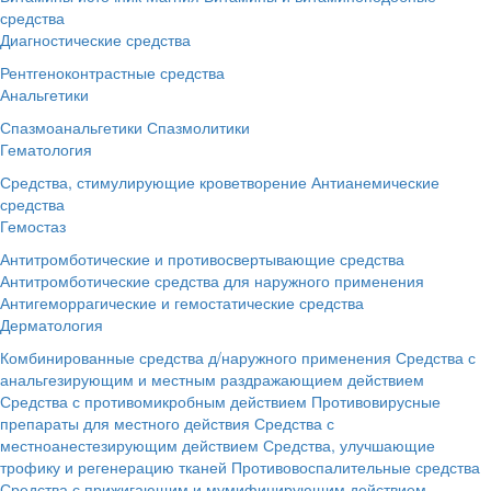
средства
Диагностические средства
Рентгеноконтрастные средства
Анальгетики
Спазмоанальгетики
Спазмолитики
Гематология
Средства, стимулирующие кроветворение
Антианемические
средства
Гемостаз
Антитромботические и противосвертывающие средства
Антитромботические средства для наружного применения
Антигеморрагические и гемостатические средства
Дерматология
Комбинированные средства д/наружного применения
Средства с
анальгезирующим и местным раздражающием действием
Средства с противомикробным действием
Противовирусные
препараты для местного действия
Средства с
местноанестезирующим действием
Средства, улучшающие
трофику и регенерацию тканей
Противовоспалительные средства
Средства с прижигающим и мумифицирующим действием