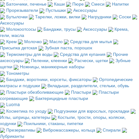
Батончики, печенье
Каши
Пюре
Смеси
Напитки
Прорезыватели
Пустышки
Аксессуары
Бутылочки
Тарелки, ложки, вилки
Нагрудники
Соски
Аксессуары
Молокоотсосы
Бандажи, трусы
Аксессуары
Крема,
гели, масла
Крем
Молочко
Масло
Средства для мытья
Присыпка детская
Зубная паста, порошок
Термометры для воды
Средства для купания
Прочие
аксессуары
Пеленки, клеенки
Расчески, щетки
Зубные
щетки
Ножницы, маникюрные наборы
Тонометры
Бандажи, воротники, корсеты, фиксаторы
Ортопедические
матрасы и подушки
Вкладыши, разделители, стельки, обувь
Пластыри обезболивающие
Пластыри
Пластыри
согревающие
Бактерицидные пластыри
Luoma
Косметика по уходу
Подгузники для взрослых, прокладки
Иглы, шприцы, катетеры
Костыли, трости, опоры, коляски,
ходунки
Поильники, стаканы, пипетки
Презервативы
Вибромассажеры, кольца
Спирали
Лубриканты