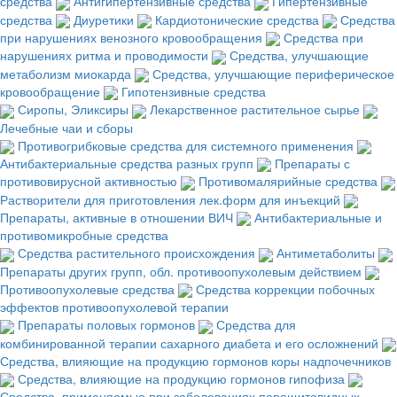
средства
Антигипертензивные средства
Гипертензивные
средства
Диуретики
Кардиотонические средства
Средства
при нарушениях венозного кровообращения
Средства при
нарушениях ритма и проводимости
Средства, улучшающие
метаболизм миокарда
Средства, улучшающие периферическое
кровообращение
Гипотензивные средства
Сиропы, Эликсиры
Лекарственное растительное сырье
Лечебные чаи и сборы
Противогрибковые средства для системного применения
Антибактериальные средства разных групп
Препараты с
противовирусной активностью
Противомалярийные средства
Растворители для приготовления лек.форм для инъекций
Препараты, активные в отношении ВИЧ
Антибактериальные и
противомикробные средства
Средства растительного происхождения
Антиметаболиты
Препараты других групп, обл. противоопухолевым действием
Противоопухолевые средства
Средства коррекции побочных
эффектов противоопухолевой терапии
Препараты половых гормонов
Средства для
комбинированной терапии сахарного диабета и его осложнений
Средства, влияющие на продукцию гормонов коры надпочечников
Средства, влияющие на продукцию гормонов гипофиза
Средства, применяемые при заболеваниях паращитовидных