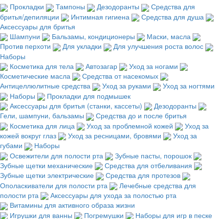
Прокладки
Тампоны
Дезодоранты
Средства для
бритья/депиляции
Интимная гигиена
Средства для душа
Аксессуары для бритья
Шампуни
Бальзамы, кондиционеры
Маски, масла
Против перхоти
Для укладки
Для улучшения роста волос
Наборы
Косметика для тела
Автозагар
Уход за ногами
Косметические масла
Средства от насекомых
Антицеллюлитные средства
Уход за руками
Уход за ногтями
Наборы
Прокладки для подмышек
Аксессуары для бритья (станки, кассеты)
Дезодоранты
Гели, шампуни, бальзамы
Средства до и после бритья
Косметика для лица
Уход за проблемной кожей
Уход за
кожей вокруг глаз
Уход за ресницами, бровями
Уход за
губами
Наборы
Освежители для полости рта
Зубные пасты, порошок
Зубные щетки механические
Средства для отбеливания
Зубные щетки электрические
Средства для протезов
Ополаскиватели для полости рта
Лечебные средства для
полости рта
Аксессуары для ухода за полостью рта
Витамины для активного образа жизни
Игрушки для ванны
Погремушки
Наборы для игр в песке