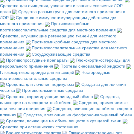
Средства для очищения, увлажения и защиты слизистых ЛОР-
орган
Средства разных групп для системного применения в
ЛОР
Средства с иммуностимулирующим действием для
местного применения
Противомикробные,
противовоспалительные средства для местного примения
Средства, улучшающие регенерацию тканей для местного
применения
Противомикробные средства для местного
применения
Противовоспалительные средства для местного
применения
Сосудосуживающие средства
Противопростудные препараты
Глюкокортикостероиды для
перорального применения
Протезы синовиальной жидкости
Глюкокортикостероиды для инъекций
Нестероидные
противовоспалительные средства
Средства для лечения педикулеза
Средства для лечения
чесотки
Противогельминтные средства
Средства, корригирующие липидный обмен
Средства,
влияющие на электролитный обмен
Средства, применяемые
при лечении ожирения
Средства, влияющие на обмен веществ
в тканях
Средства, влияющие на фосфорно-кальциевый обмен
Средства, влияющие на обмен веществ в хрящевой ткани
Средства при астенических состояниях
Бронхолитические средства
Глюкокортикостероиды для