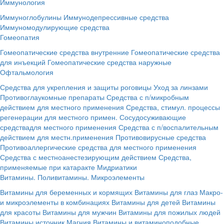
Иммунология
Иммуноглобулины
Иммунодепрессивные средства
Иммуномодулирующие средства
Гомеопатия
Гомеопатические средства внутренние
Гомеопатические средства
для инъекций
Гомеопатические средства наружные
Офтальмология
Средства для укрепления и защиты роговицы
Уход за линзами
Противоглаукомные препараты
Средства с п/микробным
действием для местного применения
Средства, стимул. процессы
регенерации для местного примен.
Сосудосуживающие
средствадля местного применения
Средства с п/воспалительным
действием для местн.применения
Противовирусные средства
Противоаллергические средства для местного применения
Средства с местноанестезирующим действием
Средства,
применяемые при катаракте
Мидриатики
Витамины. Поливитамины. Микроэлементы
Витамины для беременных и кормящих
Витамины для глаз
Макро-
и микроэлементы в комбинациях
Витамины для детей
Витамины
для красоты
Витамины для мужчин
Витамины для пожилых людей
Витамины источник Магния
Витамины и витаминоподобные