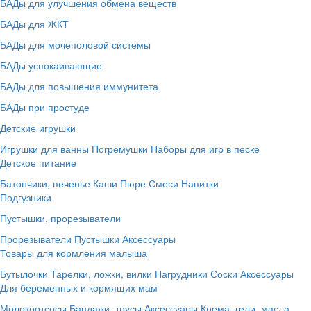
БАДы для улучшения обмена веществ
БАДы для ЖКТ
БАДы для мочеполовой системы
БАДы успокаивающие
БАДы для повышения иммунитета
БАДы при простуде
Детские игрушки
Игрушки для ванны
Погремушки
Наборы для игр в песке
Детское питание
Батончики, печенье
Каши
Пюре
Смеси
Напитки
Подгузники
Пустышки, прорезыватели
Прорезыватели
Пустышки
Аксессуары
Товары для кормления малыша
Бутылочки
Тарелки, ложки, вилки
Нагрудники
Соски
Аксессуары
Для беременных и кормящих мам
Молокоотсосы
Бандажи, трусы
Аксессуары
Крема, гели, масла