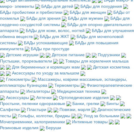
микро- элементы
БАДы для детей
БАДы для похудения
БАДы пробиотики и пребиотики
БАДы для женщин
БАДы от
похмелья
БАДы для зрения
БАДы для мужчин
БАДы для
сердечно-сосудистой системы
БАДы для опорно-двигательного
аппарата
БАДы для кожи, волос, ногтей
БАДы для улучшения
обмена веществ
БАДы для ЖКТ
БАДы для мочеполовой
системы
БАДы успокаивающие
БАДы для повышения
иммунитета
БАДы при простуде
Детские игрушки
Детское питание
Подгузники
Пустышки, прорезыватели
Товары для кормления малыша
Для беременных и кормящих мам
Детская косметика
Аксессуары по уходу за малышом
Глюкометры
Массажеры, коврики массажные, эспандеры,
иппликаторы Кузнецова
Термометры
Физиотерапевтические
аппараты
Ингаляторы
Медицинская техника
Аксессуары
Аптечки
Ортопедические изделия
Простыни, пеленки одноразовые
Банки, грелки
Бинты
Салфетки
Пластыри
Повязки, марля
Диагностические
тесты
Гольфы, колготки, бриджы
Уход за больными
Мочеприемники, калоприемники
Интимные товары
Резиновые изделия
Беруши