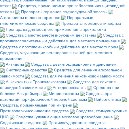
желез
Средства, применяемые при заболеваниях щитовидной
железы
Препараты гормонов поджелудочной железы
Антагонисты половых гормонов
Пероральные
гипогликемические средства
Препараты гормонов гипофиза
Препараты для местного применения в проктологии
Средства с местноанестезирующим действием
Средства с
противовоспалительным действием для местного применения
Средства с противомикробным действием для местного прим
Средства, улучшающие регенерацию тканей для местного
применения
Антидоты
Средства с дезинтоксикационным действием
Снотворные средства
Средства для лечения алкогольной
зависимости
Средства для лечения никотиновой зависимости
Анксиолитики.Транквилизаторы
Средства для лечения
опиоидной зависимости
Антидепрессанты
Средства при
болезни Альцгеймера
Миорелаксанты
Средства при
патологии периферической нервной системы
Нейролептики
Средства, применяемые при мигрени
Противопаркинсонические средства
Средства, стимулирующие
ЦНС
Средства, улучшающие мозговое кровообращение
Седативные средства
Противосудорожные средства
Противоаллергические средства для местного применения