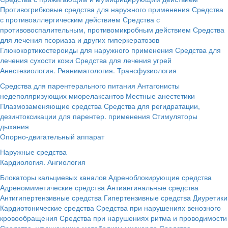
Противогрибковые средства для наружного применения
Средства
с противоаллергическим действием
Средства с
противовоспалительным, противомикробным действием
Средства
для лечения псориаза и других гиперкератозов
Глюкокортикостероиды для наружного применения
Средства для
лечения сухости кожи
Средства для лечения угрей
Анестезиология. Реаниматология. Трансфузиология
Средства для парентерального питания
Антагонисты
недеполяризующих миорелаксантов
Местные анестетики
Плазмозаменяющие средства
Средства для регидратации,
дезинтоксикации для парентер. применения
Стимуляторы
дыхания
Опорно-двигательный аппарат
Наружные средства
Кардиология. Ангиология
Блокаторы кальциевых каналов
Адреноблокирующие средства
Адреномиметические средства
Антиангинальные средства
Антигипертензивные средства
Гипертензивные средства
Диуретики
Кардиотонические средства
Средства при нарушениях венозного
кровообращения
Средства при нарушениях ритма и проводимости
Средства, улучшающие метаболизм миокарда
Средства,