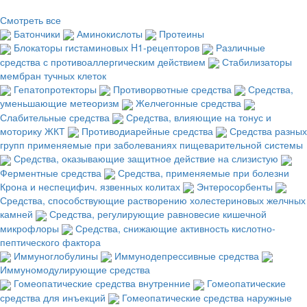
Смотреть все
Батончики
Аминокислоты
Протеины
Блокаторы гистаминовых H1-рецепторов
Различные
средства с противоаллергическим действием
Стабилизаторы
мембран тучных клеток
Гепатопротекторы
Противорвотные средства
Средства,
уменьшающие метеоризм
Желчегонные средства
Слабительные средства
Средства, влияющие на тонус и
моторику ЖКТ
Противодиарейные средства
Средства разных
групп применяемые при заболеваниях пищеварительной системы
Средства, оказывающие защитное действие на слизистую
Ферментные средства
Средства, применяемые при болезни
Крона и неспецифич. язвенных колитах
Энтеросорбенты
Средства, способствующие растворению холестериновых желчных
камней
Средства, регулирующие равновесие кишечной
микрофлоры
Средства, снижающие активность кислотно-
пептического фактора
Иммуноглобулины
Иммунодепрессивные средства
Иммуномодулирующие средства
Гомеопатические средства внутренние
Гомеопатические
средства для инъекций
Гомеопатические средства наружные