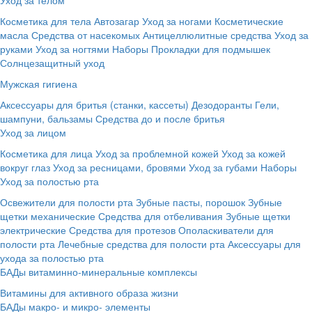
Косметика для тела
Автозагар
Уход за ногами
Косметические
масла
Средства от насекомых
Антицеллюлитные средства
Уход за
руками
Уход за ногтями
Наборы
Прокладки для подмышек
Солнцезащитный уход
Мужская гигиена
Аксессуары для бритья (станки, кассеты)
Дезодоранты
Гели,
шампуни, бальзамы
Средства до и после бритья
Уход за лицом
Косметика для лица
Уход за проблемной кожей
Уход за кожей
вокруг глаз
Уход за ресницами, бровями
Уход за губами
Наборы
Уход за полостью рта
Освежители для полости рта
Зубные пасты, порошок
Зубные
щетки механические
Средства для отбеливания
Зубные щетки
электрические
Средства для протезов
Ополаскиватели для
полости рта
Лечебные средства для полости рта
Аксессуары для
ухода за полостью рта
БАДы витаминно-минеральные комплексы
Витамины для активного образа жизни
БАДы макро- и микро- элементы