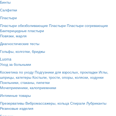
Бинты
Салфетки
Пластыри
Пластыри обезболивающие
Пластыри
Пластыри согревающие
Бактерицидные пластыри
Повязки, марля
Диагностические тесты
Гольфы, колготки, бриджы
Luoma
Уход за больными
Косметика по уходу
Подгузники для взрослых, прокладки
Иглы,
шприцы, катетеры
Костыли, трости, опоры, коляски, ходунки
Поильники, стаканы, пипетки
Мочеприемники, калоприемники
Интимные товары
Презервативы
Вибромассажеры, кольца
Спирали
Лубриканты
Резиновые изделия
Беруши