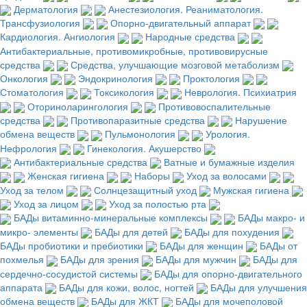
Дерматология
Анестезиология. Реаниматология.
Трансфузиология
Опорно-двигательный аппарат
Кардиология. Ангиология
Народные средства
Антибактериальные, противомикробные, противовирусные
средства
Средства, улучшающие мозговой метаболизм
Онкология
Эндокринология
Проктология
Стоматология
Токсикология
Неврология. Психиатрия
Оториноларингология
Противовоспалительные
средства
Противопаразитные средства
Нарушение
обмена веществ
Пульмонология
Урология.
Нефрология
Гинекология. Акушерство
Антибактериальные средства
Ватные и бумажные изделия
Женская гигиена
Наборы
Уход за волосами
Уход за телом
Солнцезащитный уход
Мужская гигиена
Уход за лицом
Уход за полостью рта
БАДы витаминно-минеральные комплексы
БАДы макро- и
микро- элементы
БАДы для детей
БАДы для похудения
БАДы пробиотики и пребиотики
БАДы для женщин
БАДы от
похмелья
БАДы для зрения
БАДы для мужчин
БАДы для
сердечно-сосудистой системы
БАДы для опорно-двигательного
аппарата
БАДы для кожи, волос, ногтей
БАДы для улучшения
обмена веществ
БАДы для ЖКТ
БАДы для мочеполовой