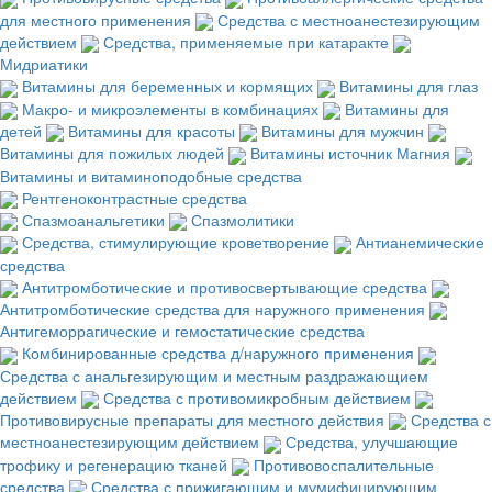
для местного применения
Средства с местноанестезирующим
действием
Средства, применяемые при катаракте
Мидриатики
Витамины для беременных и кормящих
Витамины для глаз
Макро- и микроэлементы в комбинациях
Витамины для
детей
Витамины для красоты
Витамины для мужчин
Витамины для пожилых людей
Витамины источник Магния
Витамины и витаминоподобные средства
Рентгеноконтрастные средства
Спазмоанальгетики
Спазмолитики
Средства, стимулирующие кроветворение
Антианемические
средства
Антитромботические и противосвертывающие средства
Антитромботические средства для наружного применения
Антигеморрагические и гемостатические средства
Комбинированные средства д/наружного применения
Средства с анальгезирующим и местным раздражающием
действием
Средства с противомикробным действием
Противовирусные препараты для местного действия
Средства с
местноанестезирующим действием
Средства, улучшающие
трофику и регенерацию тканей
Противовоспалительные
средства
Средства с прижигающим и мумифицирующим