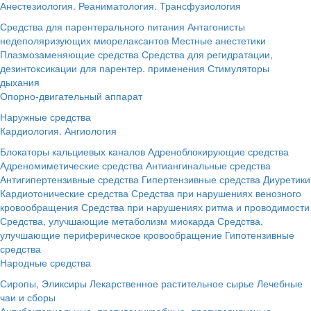
Анестезиология. Реаниматология. Трансфузиология
Средства для парентерального питания
Антагонисты
недеполяризующих миорелаксантов
Местные анестетики
Плазмозаменяющие средства
Средства для регидратации,
дезинтоксикации для парентер. применения
Стимуляторы
дыхания
Опорно-двигательный аппарат
Наружные средства
Кардиология. Ангиология
Блокаторы кальциевых каналов
Адреноблокирующие средства
Адреномиметические средства
Антиангинальные средства
Антигипертензивные средства
Гипертензивные средства
Диуретики
Кардиотонические средства
Средства при нарушениях венозного
кровообращения
Средства при нарушениях ритма и проводимости
Средства, улучшающие метаболизм миокарда
Средства,
улучшающие периферическое кровообращение
Гипотензивные
средства
Народные средства
Сиропы, Эликсиры
Лекарственное растительное сырье
Лечебные
чаи и сборы
Антибактериальные, противомикробные, противовирусные