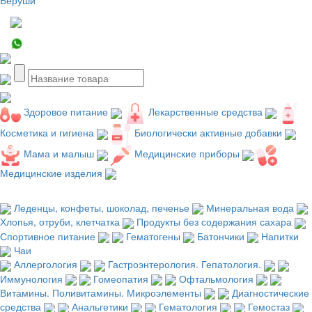
Здоровое питание
Лекарственные средства
Косметика и гигиена
Биологически активные добавки
Мама и малыш
Медицинские приборы
Медицинские изделия
Леденцы, конфеты, шоколад, печенье
Минеральная вода
Хлопья, отруби, клетчатка
Продукты без содержания сахара
Спортивное питание
Гематогены
Батончики
Напитки
Чаи
Аллергология
Гастроэнтерология. Гепатология.
Иммунология
Гомеопатия
Офтальмология
Витамины. Поливитамины. Микроэлементы
Диагностические
средства
Анальгетики
Гематология
Гемостаз