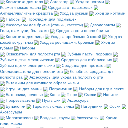
Косметика для тела
Автозагар
Уход за ногами
Косметические масла
Средства от насекомых
Антицеллюлитные средства
Уход за руками
Уход за ногтями
Наборы
Прокладки для подмышек
Аксессуары для бритья (станки, кассеты)
Дезодоранты
Гели, шампуни, бальзамы
Средства до и после бритья
Косметика для лица
Уход за проблемной кожей
Уход за
кожей вокруг глаз
Уход за ресницами, бровями
Уход за
губами
Наборы
Освежители для полости рта
Зубные пасты, порошок
Зубные щетки механические
Средства для отбеливания
Зубные щетки электрические
Средства для протезов
Ополаскиватели для полости рта
Лечебные средства для
полости рта
Аксессуары для ухода за полостью рта
Витамины для активного образа жизни
Игрушки для ванны
Погремушки
Наборы для игр в песке
Батончики, печенье
Каши
Пюре
Смеси
Напитки
Прорезыватели
Пустышки
Аксессуары
Бутылочки
Тарелки, ложки, вилки
Нагрудники
Соски
Аксессуары
Молокоотсосы
Бандажи, трусы
Аксессуары
Крема,
гели, масла