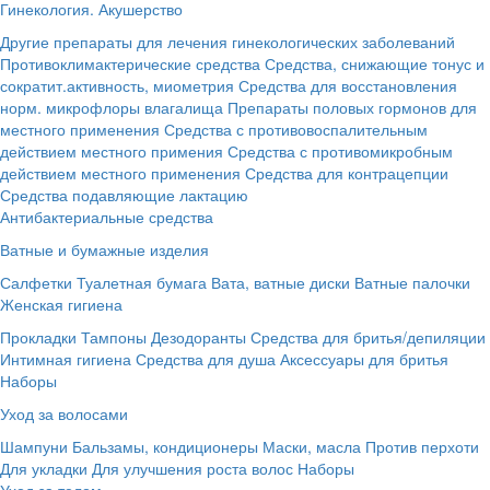
Гинекология. Акушерство
Другие препараты для лечения гинекологических заболеваний
Противоклимактерические средства
Средства, снижающие тонус и
сократит.активность, миометрия
Средства для восстановления
норм. микрофлоры влагалища
Препараты половых гормонов для
местного применения
Средства с противовоспалительным
действием местного примения
Средства с противомикробным
действием местного применения
Средства для контрацепции
Средства подавляющие лактацию
Антибактериальные средства
Ватные и бумажные изделия
Салфетки
Туалетная бумага
Вата, ватные диски
Ватные палочки
Женская гигиена
Прокладки
Тампоны
Дезодоранты
Средства для бритья/депиляции
Интимная гигиена
Средства для душа
Аксессуары для бритья
Наборы
Уход за волосами
Шампуни
Бальзамы, кондиционеры
Маски, масла
Против перхоти
Для укладки
Для улучшения роста волос
Наборы
Уход за телом