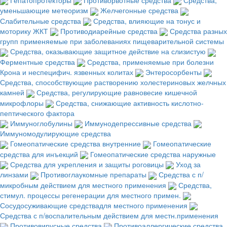
уменьшающие метеоризм
Желчегонные средства
Слабительные средства
Средства, влияющие на тонус и
моторику ЖКТ
Противодиарейные средства
Средства разных
групп применяемые при заболеваниях пищеварительной системы
Средства, оказывающие защитное действие на слизистую
Ферментные средства
Средства, применяемые при болезни
Крона и неспецифич. язвенных колитах
Энтеросорбенты
Средства, способствующие растворению холестериновых желчных
камней
Средства, регулирующие равновесие кишечной
микрофлоры
Средства, снижающие активность кислотно-
пептического фактора
Иммуноглобулины
Иммунодепрессивные средства
Иммуномодулирующие средства
Гомеопатические средства внутренние
Гомеопатические
средства для инъекций
Гомеопатические средства наружные
Средства для укрепления и защиты роговицы
Уход за
линзами
Противоглаукомные препараты
Средства с п/
микробным действием для местного применения
Средства,
стимул. процессы регенерации для местного примен.
Сосудосуживающие средствадля местного применения
Средства с п/воспалительным действием для местн.применения
Противовирусные средства
Противоаллергические средства