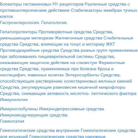
Блокаторы гистаминовых H1-рецепторов
Различные средства с
противоаллергическим действием
Стабилизаторы мембран тучных
клеток
Гастроэнтерология. Гепатология.
Гепатопротекторы
Противорвотные средства
Средства,
уменьшающие метеоризм
Желчегонные средства
Слабительные
средства
Средства, влияющие на тонус и моторику ЖКТ
Противодиарейные средства
Средства разных групп применяемые
при заболеваниях пищеварительной системы
Средства,
оказывающие защитное действие на слизистую
Ферментные
средства
Средства, применяемые при болезни Крона и
неспецифич. язвенных колитах
Энтеросорбенты
Средства,
способствующие растворению холестериновых желчных камней
Средства, регулирующие равновесие кишечной микрофлоры
Средства, снижающие активность кислотно- пептического фактора
Иммунология
Иммуноглобулины
Иммунодепрессивные средства
Иммуномодулирующие средства
Гомеопатия
Гомеопатические средства внутренние
Гомеопатические средства
для инъекций
Гомеопатические средства наружные