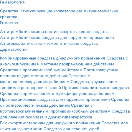
Гематология
Средства, стимулирующие кроветворение
Антианемические
средства
Гемостаз
Антитромботические и противосвертывающие средства
Антитромботические средства для наружного применения
Антигеморрагические и гемостатические средства
Дерматология
Комбинированные средства д/наружного применения
Средства с
анальгезирующим и местным раздражающием действием
Средства с противомикробным действием
Противовирусные
препараты для местного действия
Средства с
местноанестезирующим действием
Средства, улучшающие
трофику и регенерацию тканей
Противовоспалительные средства
Средства с прижигающим и мумифицирующим действием
Противогрибковые средства для наружного применения
Средства
с противоаллергическим действием
Средства с
противовоспалительным, противомикробным действием
Средства
для лечения псориаза и других гиперкератозов
Глюкокортикостероиды для наружного применения
Средства для
лечения сухости кожи
Средства для лечения угрей