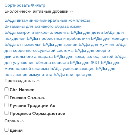
Сортировать
Фильтр
Биологически активные добавки
БАДы витаминно-минеральные комплексы
Витамины для активного образа жизни
БАДы макро- и микро- элементы
БАДы для детей
БАДы для
похудения
БАДы пробиотики и пребиотики
БАДы для женщин
БАДы от похмелья
БАДы для зрения
БАДы для мужчин
БАДы
для сердечно-сосудистой системы
БАДы для опорно-
двигательного аппарата
БАДы для кожи, волос, ногтей
БАДы
для улучшения обмена веществ
БАДы для ЖКТ
БАДы для
мочеполовой системы
БАДы успокаивающие
БАДы для
повышения иммунитета
БАДы при простуде
Производитель
Chr. Hansen
Генексо Сп.з.о.о.
Лучшие Традиции Ао
Процемса Фармацьютиси
Страна
Дания