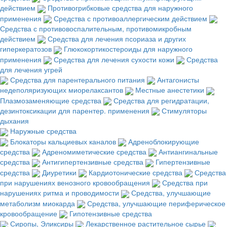
действием
Противогрибковые средства для наружного
применения
Средства с противоаллергическим действием
Средства с противовоспалительным, противомикробным
действием
Средства для лечения псориаза и других
гиперкератозов
Глюкокортикостероиды для наружного
применения
Средства для лечения сухости кожи
Средства
для лечения угрей
Средства для парентерального питания
Антагонисты
недеполяризующих миорелаксантов
Местные анестетики
Плазмозаменяющие средства
Средства для регидратации,
дезинтоксикации для парентер. применения
Стимуляторы
дыхания
Наружные средства
Блокаторы кальциевых каналов
Адреноблокирующие
средства
Адреномиметические средства
Антиангинальные
средства
Антигипертензивные средства
Гипертензивные
средства
Диуретики
Кардиотонические средства
Средства
при нарушениях венозного кровообращения
Средства при
нарушениях ритма и проводимости
Средства, улучшающие
метаболизм миокарда
Средства, улучшающие периферическое
кровообращение
Гипотензивные средства
Сиропы, Эликсиры
Лекарственное растительное сырье