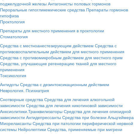
поджелудочной железы
Антагонисты половых гормонов
Пероральные гипогликемические средства
Препараты гормонов
гипофиза
Проктология
Препараты для местного применения в проктологии
Стоматология
Средства с местноанестезирующим действием
Средства с
противовоспалительным действием для местного применения
Средства с противомикробным действием для местного прим
Средства, улучшающие регенерацию тканей для местного
применения
Токсикология
Антидоты
Средства с дезинтоксикационным действием
Неврология. Психиатрия
Снотворные средства
Средства для лечения алкогольной
зависимости
Средства для лечения никотиновой зависимости
Анксиолитики.Транквилизаторы
Средства для лечения опиоидной
зависимости
Антидепрессанты
Средства при болезни Альцгеймера
Миорелаксанты
Средства при патологии периферической нервной
системы
Нейролептики
Средства, применяемые при мигрени