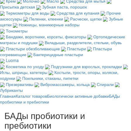
Крем
Молочко
Масло
Средства для мытья
Присыпка детская
Зубная паста, порошок
Термометры для воды
Средства для купания
Прочие
аксессуары
Пеленки, клеенки
Расчески, щетки
Зубные
щетки
Ножницы, маникюрные наборы
Тонометры
Бандажи, воротники, корсеты, фиксаторы
Ортопедические
матрасы и подушки
Вкладыши, разделители, стельки, обувь
Пластыри обезболивающие
Пластыри
Пластыри
согревающие
Бактерицидные пластыри
Luoma
Косметика по уходу
Подгузники для взрослых, прокладки
Иглы, шприцы, катетеры
Костыли, трости, опоры, коляски,
ходунки
Поильники, стаканы, пипетки
Презервативы
Вибромассажеры, кольца
Спирали
Лубриканты
Главная
Каталог товаров
Биологически активные добавки
БАДы
пробиотики и пребиотики
БАДы пробиотики и
пребиотики