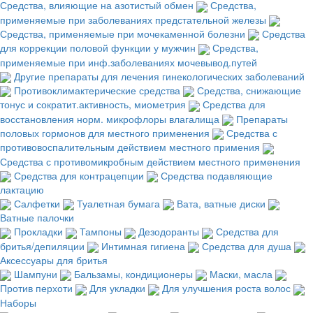
Средства, влияющие на азотистый обмен
Средства,
применяемые при заболеваниях предстательной железы
Средства, применяемые при мочекаменной болезни
Средства
для коррекции половой функции у мужчин
Средства,
применяемые при инф.заболеваниях мочевывод.путей
Другие препараты для лечения гинекологических заболеваний
Противоклимактерические средства
Средства, снижающие
тонус и сократит.активность, миометрия
Средства для
восстановления норм. микрофлоры влагалища
Препараты
половых гормонов для местного применения
Средства с
противовоспалительным действием местного примения
Средства с противомикробным действием местного применения
Средства для контрацепции
Средства подавляющие
лактацию
Салфетки
Туалетная бумага
Вата, ватные диски
Ватные палочки
Прокладки
Тампоны
Дезодоранты
Средства для
бритья/депиляции
Интимная гигиена
Средства для душа
Аксессуары для бритья
Шампуни
Бальзамы, кондиционеры
Маски, масла
Против перхоти
Для укладки
Для улучшения роста волос
Наборы