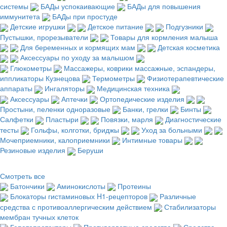
системы
БАДы успокаивающие
БАДы для повышения
иммунитета
БАДы при простуде
Детские игрушки
Детское питание
Подгузники
Пустышки, прорезыватели
Товары для кормления малыша
Для беременных и кормящих мам
Детская косметика
Аксессуары по уходу за малышом
Глюкометры
Массажеры, коврики массажные, эспандеры,
иппликаторы Кузнецова
Термометры
Физиотерапевтические
аппараты
Ингаляторы
Медицинская техника
Аксессуары
Аптечки
Ортопедические изделия
Простыни, пеленки одноразовые
Банки, грелки
Бинты
Салфетки
Пластыри
Повязки, марля
Диагностические
тесты
Гольфы, колготки, бриджы
Уход за больными
Мочеприемники, калоприемники
Интимные товары
Резиновые изделия
Беруши
Смотреть все
Батончики
Аминокислоты
Протеины
Блокаторы гистаминовых H1-рецепторов
Различные
средства с противоаллергическим действием
Стабилизаторы
мембран тучных клеток
Гепатопротекторы
Противорвотные средства
Средства,