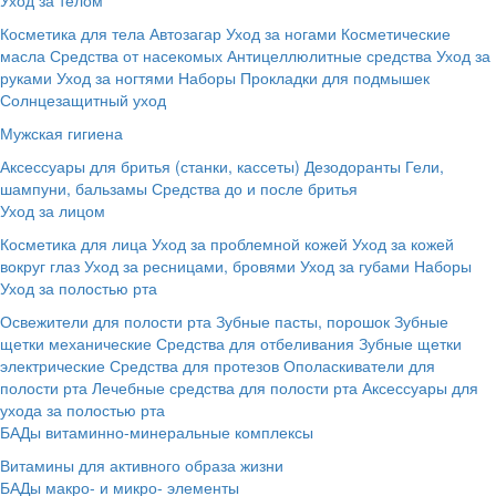
Косметика для тела
Автозагар
Уход за ногами
Косметические
масла
Средства от насекомых
Антицеллюлитные средства
Уход за
руками
Уход за ногтями
Наборы
Прокладки для подмышек
Солнцезащитный уход
Мужская гигиена
Аксессуары для бритья (станки, кассеты)
Дезодоранты
Гели,
шампуни, бальзамы
Средства до и после бритья
Уход за лицом
Косметика для лица
Уход за проблемной кожей
Уход за кожей
вокруг глаз
Уход за ресницами, бровями
Уход за губами
Наборы
Уход за полостью рта
Освежители для полости рта
Зубные пасты, порошок
Зубные
щетки механические
Средства для отбеливания
Зубные щетки
электрические
Средства для протезов
Ополаскиватели для
полости рта
Лечебные средства для полости рта
Аксессуары для
ухода за полостью рта
БАДы витаминно-минеральные комплексы
Витамины для активного образа жизни
БАДы макро- и микро- элементы