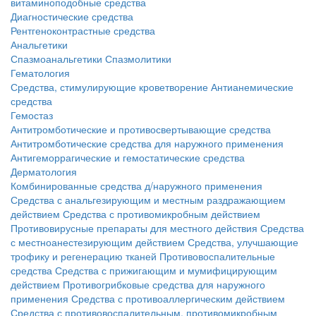
витаминоподобные средства
Диагностические средства
Рентгеноконтрастные средства
Анальгетики
Спазмоанальгетики
Спазмолитики
Гематология
Средства, стимулирующие кроветворение
Антианемические
средства
Гемостаз
Антитромботические и противосвертывающие средства
Антитромботические средства для наружного применения
Антигеморрагические и гемостатические средства
Дерматология
Комбинированные средства д/наружного применения
Средства с анальгезирующим и местным раздражающием
действием
Средства с противомикробным действием
Противовирусные препараты для местного действия
Средства
с местноанестезирующим действием
Средства, улучшающие
трофику и регенерацию тканей
Противовоспалительные
средства
Средства с прижигающим и мумифицирующим
действием
Противогрибковые средства для наружного
применения
Средства с противоаллергическим действием
Средства с противовоспалительным, противомикробным