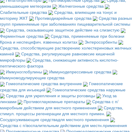
уменьшающие метеоризм
Желчегонные средства
Слабительные средства
Средства, влияющие на тонус и
моторику ЖКТ
Противодиарейные средства
Средства разных
групп применяемые при заболеваниях пищеварительной системы
Средства, оказывающие защитное действие на слизистую
Ферментные средства
Средства, применяемые при болезни
Крона и неспецифич. язвенных колитах
Энтеросорбенты
Средства, способствующие растворению холестериновых желчных
камней
Средства, регулирующие равновесие кишечной
микрофлоры
Средства, снижающие активность кислотно-
пептического фактора
Иммуноглобулины
Иммунодепрессивные средства
Иммуномодулирующие средства
Гомеопатические средства внутренние
Гомеопатические
средства для инъекций
Гомеопатические средства наружные
Средства для укрепления и защиты роговицы
Уход за
линзами
Противоглаукомные препараты
Средства с п/
микробным действием для местного применения
Средства,
стимул. процессы регенерации для местного примен.
Сосудосуживающие средствадля местного применения
Средства с п/воспалительным действием для местн.применения
Противовирусные средства
Противоаллергические средства