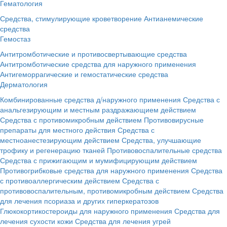
Гематология
Средства, стимулирующие кроветворение
Антианемические
средства
Гемостаз
Антитромботические и противосвертывающие средства
Антитромботические средства для наружного применения
Антигеморрагические и гемостатические средства
Дерматология
Комбинированные средства д/наружного применения
Средства с
анальгезирующим и местным раздражающием действием
Средства с противомикробным действием
Противовирусные
препараты для местного действия
Средства с
местноанестезирующим действием
Средства, улучшающие
трофику и регенерацию тканей
Противовоспалительные средства
Средства с прижигающим и мумифицирующим действием
Противогрибковые средства для наружного применения
Средства
с противоаллергическим действием
Средства с
противовоспалительным, противомикробным действием
Средства
для лечения псориаза и других гиперкератозов
Глюкокортикостероиды для наружного применения
Средства для
лечения сухости кожи
Средства для лечения угрей