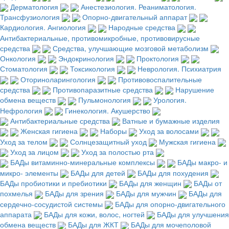
Дерматология
Анестезиология. Реаниматология.
Трансфузиология
Опорно-двигательный аппарат
Кардиология. Ангиология
Народные средства
Антибактериальные, противомикробные, противовирусные
средства
Средства, улучшающие мозговой метаболизм
Онкология
Эндокринология
Проктология
Стоматология
Токсикология
Неврология. Психиатрия
Оториноларингология
Противовоспалительные
средства
Противопаразитные средства
Нарушение
обмена веществ
Пульмонология
Урология.
Нефрология
Гинекология. Акушерство
Антибактериальные средства
Ватные и бумажные изделия
Женская гигиена
Наборы
Уход за волосами
Уход за телом
Солнцезащитный уход
Мужская гигиена
Уход за лицом
Уход за полостью рта
БАДы витаминно-минеральные комплексы
БАДы макро- и
микро- элементы
БАДы для детей
БАДы для похудения
БАДы пробиотики и пребиотики
БАДы для женщин
БАДы от
похмелья
БАДы для зрения
БАДы для мужчин
БАДы для
сердечно-сосудистой системы
БАДы для опорно-двигательного
аппарата
БАДы для кожи, волос, ногтей
БАДы для улучшения
обмена веществ
БАДы для ЖКТ
БАДы для мочеполовой