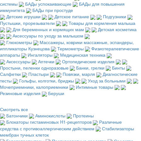
системы
БАДы успокаивающие
БАДы для повышения
иммунитета
БАДы при простуде
Детские игрушки
Детское питание
Подгузники
Пустышки, прорезыватели
Товары для кормления малыша
Для беременных и кормящих мам
Детская косметика
Аксессуары по уходу за малышом
Глюкометры
Массажеры, коврики массажные, эспандеры,
иппликаторы Кузнецова
Термометры
Физиотерапевтические
аппараты
Ингаляторы
Медицинская техника
Аксессуары
Аптечки
Ортопедические изделия
Простыни, пеленки одноразовые
Банки, грелки
Бинты
Салфетки
Пластыри
Повязки, марля
Диагностические
тесты
Гольфы, колготки, бриджы
Уход за больными
Мочеприемники, калоприемники
Интимные товары
Резиновые изделия
Беруши
Смотреть все
Батончики
Аминокислоты
Протеины
Блокаторы гистаминовых H1-рецепторов
Различные
средства с противоаллергическим действием
Стабилизаторы
мембран тучных клеток
Гепатопротекторы
Противорвотные средства
Средства,