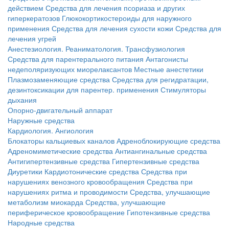
действием
Средства для лечения псориаза и других
гиперкератозов
Глюкокортикостероиды для наружного
применения
Средства для лечения сухости кожи
Средства для
лечения угрей
Анестезиология. Реаниматология. Трансфузиология
Средства для парентерального питания
Антагонисты
недеполяризующих миорелаксантов
Местные анестетики
Плазмозаменяющие средства
Средства для регидратации,
дезинтоксикации для парентер. применения
Стимуляторы
дыхания
Опорно-двигательный аппарат
Наружные средства
Кардиология. Ангиология
Блокаторы кальциевых каналов
Адреноблокирующие средства
Адреномиметические средства
Антиангинальные средства
Антигипертензивные средства
Гипертензивные средства
Диуретики
Кардиотонические средства
Средства при
нарушениях венозного кровообращения
Средства при
нарушениях ритма и проводимости
Средства, улучшающие
метаболизм миокарда
Средства, улучшающие
периферическое кровообращение
Гипотензивные средства
Народные средства