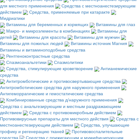
для местного применения
Средства с местноанестезирующим
действием
Средства, применяемые при катаракте
Мидриатики
Витамины для беременных и кормящих
Витамины для глаз
Макро- и микроэлементы в комбинациях
Витамины для
детей
Витамины для красоты
Витамины для мужчин
Витамины для пожилых людей
Витамины источник Магния
Витамины и витаминоподобные средства
Рентгеноконтрастные средства
Спазмоанальгетики
Спазмолитики
Средства, стимулирующие кроветворение
Антианемические
средства
Антитромботические и противосвертывающие средства
Антитромботические средства для наружного применения
Антигеморрагические и гемостатические средства
Комбинированные средства д/наружного применения
Средства с анальгезирующим и местным раздражающием
действием
Средства с противомикробным действием
Противовирусные препараты для местного действия
Средства с
местноанестезирующим действием
Средства, улучшающие
трофику и регенерацию тканей
Противовоспалительные
средства
Средства с прижигающим и мумифицирующим