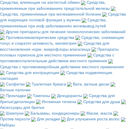
Средства, влияющие на азотистый обмен
Средства,
применяемые при заболеваниях предстательной железы
Средства, применяемые при мочекаменной болезни
Средства
для коррекции половой функции у мужчин
Средства,
применяемые при инф.заболеваниях мочевывод.путей
Другие препараты для лечения гинекологических заболеваний
Противоклимактерические средства
Средства, снижающие
тонус и сократит.активность, миометрия
Средства для
восстановления норм. микрофлоры влагалища
Препараты
половых гормонов для местного применения
Средства с
противовоспалительным действием местного примения
Средства с противомикробным действием местного применения
Средства для контрацепции
Средства подавляющие
лактацию
Салфетки
Туалетная бумага
Вата, ватные диски
Ватные палочки
Прокладки
Тампоны
Дезодоранты
Средства для
бритья/депиляции
Интимная гигиена
Средства для душа
Аксессуары для бритья
Шампуни
Бальзамы, кондиционеры
Маски, масла
Против перхоти
Для укладки
Для улучшения роста волос
Наборы