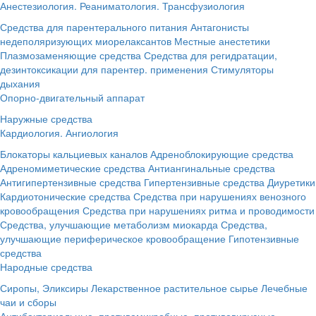
Анестезиология. Реаниматология. Трансфузиология
Средства для парентерального питания
Антагонисты
недеполяризующих миорелаксантов
Местные анестетики
Плазмозаменяющие средства
Средства для регидратации,
дезинтоксикации для парентер. применения
Стимуляторы
дыхания
Опорно-двигательный аппарат
Наружные средства
Кардиология. Ангиология
Блокаторы кальциевых каналов
Адреноблокирующие средства
Адреномиметические средства
Антиангинальные средства
Антигипертензивные средства
Гипертензивные средства
Диуретики
Кардиотонические средства
Средства при нарушениях венозного
кровообращения
Средства при нарушениях ритма и проводимости
Средства, улучшающие метаболизм миокарда
Средства,
улучшающие периферическое кровообращение
Гипотензивные
средства
Народные средства
Сиропы, Эликсиры
Лекарственное растительное сырье
Лечебные
чаи и сборы
Антибактериальные, противомикробные, противовирусные