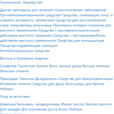
Гинекология. Акушерство
Другие препараты для лечения гинекологических заболеваний
Противоклимактерические средства
Средства, снижающие тонус и
сократит.активность, миометрия
Средства для восстановления
норм. микрофлоры влагалища
Препараты половых гормонов для
местного применения
Средства с противовоспалительным
действием местного примения
Средства с противомикробным
действием местного применения
Средства для контрацепции
Средства подавляющие лактацию
Антибактериальные средства
Ватные и бумажные изделия
Салфетки
Туалетная бумага
Вата, ватные диски
Ватные палочки
Женская гигиена
Прокладки
Тампоны
Дезодоранты
Средства для бритья/депиляции
Интимная гигиена
Средства для душа
Аксессуары для бритья
Наборы
Уход за волосами
Шампуни
Бальзамы, кондиционеры
Маски, масла
Против перхоти
Для укладки
Для улучшения роста волос
Наборы
Уход за телом