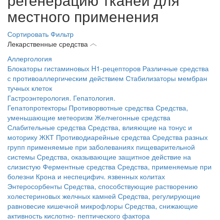
местного применения
Сортировать
Фильтр
Лекарственные средства
Аллергология
Блокаторы гистаминовых H1-рецепторов
Различные средства
с противоаллергическим действием
Стабилизаторы мембран
тучных клеток
Гастроэнтерология. Гепатология.
Гепатопротекторы
Противорвотные средства
Средства,
уменьшающие метеоризм
Желчегонные средства
Слабительные средства
Средства, влияющие на тонус и
моторику ЖКТ
Противодиарейные средства
Средства разных
групп применяемые при заболеваниях пищеварительной
системы
Средства, оказывающие защитное действие на
слизистую
Ферментные средства
Средства, применяемые при
болезни Крона и неспецифич. язвенных колитах
Энтеросорбенты
Средства, способствующие растворению
холестериновых желчных камней
Средства, регулирующие
равновесие кишечной микрофлоры
Средства, снижающие
активность кислотно- пептического фактора