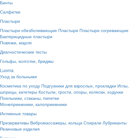
Бинты
Салфетки
Пластыри
Пластыри обезболивающие
Пластыри
Пластыри согревающие
Бактерицидные пластыри
Повязки, марля
Диагностические тесты
Гольфы, колготки, бриджы
Luoma
Уход за больными
Косметика по уходу
Подгузники для взрослых, прокладки
Иглы,
шприцы, катетеры
Костыли, трости, опоры, коляски, ходунки
Поильники, стаканы, пипетки
Мочеприемники, калоприемники
Интимные товары
Презервативы
Вибромассажеры, кольца
Спирали
Лубриканты
Резиновые изделия
Беруши