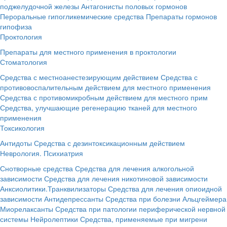
поджелудочной железы
Антагонисты половых гормонов
Пероральные гипогликемические средства
Препараты гормонов
гипофиза
Проктология
Препараты для местного применения в проктологии
Стоматология
Средства с местноанестезирующим действием
Средства с
противовоспалительным действием для местного применения
Средства с противомикробным действием для местного прим
Средства, улучшающие регенерацию тканей для местного
применения
Токсикология
Антидоты
Средства с дезинтоксикационным действием
Неврология. Психиатрия
Снотворные средства
Средства для лечения алкогольной
зависимости
Средства для лечения никотиновой зависимости
Анксиолитики.Транквилизаторы
Средства для лечения опиоидной
зависимости
Антидепрессанты
Средства при болезни Альцгеймера
Миорелаксанты
Средства при патологии периферической нервной
системы
Нейролептики
Средства, применяемые при мигрени