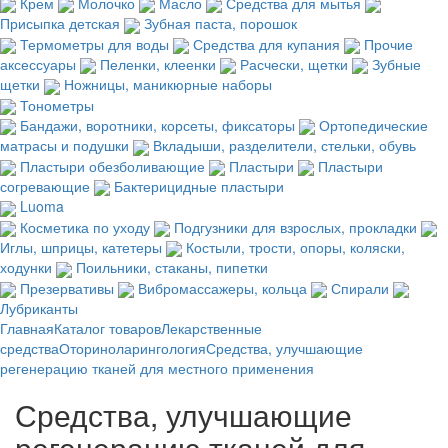
Крем
Молочко
Масло
Средства для мытья
Присыпка детская
Зубная паста, порошок
Термометры для воды
Средства для купания
Прочие
аксессуары
Пеленки, клеенки
Расчески, щетки
Зубные
щетки
Ножницы, маникюрные наборы
Тонометры
Бандажи, воротники, корсеты, фиксаторы
Ортопедические
матрасы и подушки
Вкладыши, разделители, стельки, обувь
Пластыри обезболивающие
Пластыри
Пластыри
согревающие
Бактерицидные пластыри
Luoma
Косметика по уходу
Подгузники для взрослых, прокладки
Иглы, шприцы, катетеры
Костыли, трости, опоры, коляски,
ходунки
Поильники, стаканы, пипетки
Презервативы
Вибромассажеры, кольца
Спирали
Лубриканты
Главная
Каталог товаров
Лекарственные
средства
Оториноларингология
Средства, улучшающие
регенерацию тканей для местного применения
Средства, улучшающие
регенерацию тканей для