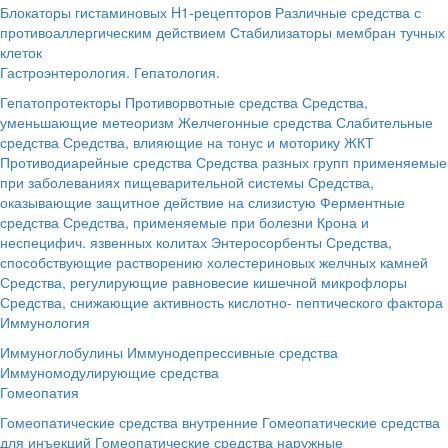
Блокаторы гистаминовых H1-рецепторов
Различные средства с
противоаллергическим действием
Стабилизаторы мембран тучных
клеток
Гастроэнтерология. Гепатология.
Гепатопротекторы
Противорвотные средства
Средства,
уменьшающие метеоризм
Желчегонные средства
Слабительные
средства
Средства, влияющие на тонус и моторику ЖКТ
Противодиарейные средства
Средства разных групп применяемые
при заболеваниях пищеварительной системы
Средства,
оказывающие защитное действие на слизистую
Ферментные
средства
Средства, применяемые при болезни Крона и
неспецифич. язвенных колитах
Энтеросорбенты
Средства,
способствующие растворению холестериновых желчных камней
Средства, регулирующие равновесие кишечной микрофлоры
Средства, снижающие активность кислотно- пептического фактора
Иммунология
Иммуноглобулины
Иммунодепрессивные средства
Иммуномодулирующие средства
Гомеопатия
Гомеопатические средства внутренние
Гомеопатические средства
для инъекций
Гомеопатические средства наружные