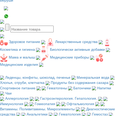
Здоровое питание
Лекарственные средства
Косметика и гигиена
Биологически активные добавки
Мама и малыш
Медицинские приборы
Медицинские изделия
Леденцы, конфеты, шоколад, печенье
Минеральная вода
Хлопья, отруби, клетчатка
Продукты без содержания сахара
Спортивное питание
Гематогены
Батончики
Напитки
Чаи
Аллергология
Гастроэнтерология. Гепатология.
Иммунология
Гомеопатия
Офтальмология
Витамины. Поливитамины. Микроэлементы
Диагностические
средства
Анальгетики
Гематология
Гемостаз