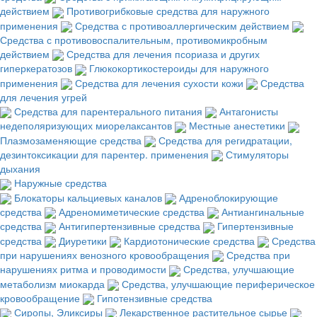
действием
Противогрибковые средства для наружного
применения
Средства с противоаллергическим действием
Средства с противовоспалительным, противомикробным
действием
Средства для лечения псориаза и других
гиперкератозов
Глюкокортикостероиды для наружного
применения
Средства для лечения сухости кожи
Средства
для лечения угрей
Средства для парентерального питания
Антагонисты
недеполяризующих миорелаксантов
Местные анестетики
Плазмозаменяющие средства
Средства для регидратации,
дезинтоксикации для парентер. применения
Стимуляторы
дыхания
Наружные средства
Блокаторы кальциевых каналов
Адреноблокирующие
средства
Адреномиметические средства
Антиангинальные
средства
Антигипертензивные средства
Гипертензивные
средства
Диуретики
Кардиотонические средства
Средства
при нарушениях венозного кровообращения
Средства при
нарушениях ритма и проводимости
Средства, улучшающие
метаболизм миокарда
Средства, улучшающие периферическое
кровообращение
Гипотензивные средства
Сиропы, Эликсиры
Лекарственное растительное сырье