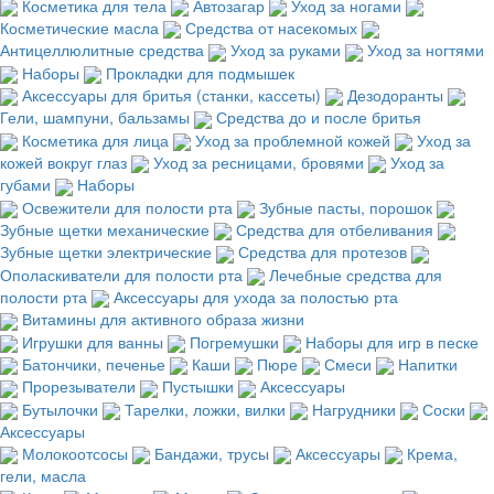
Косметика для тела
Автозагар
Уход за ногами
Косметические масла
Средства от насекомых
Антицеллюлитные средства
Уход за руками
Уход за ногтями
Наборы
Прокладки для подмышек
Аксессуары для бритья (станки, кассеты)
Дезодоранты
Гели, шампуни, бальзамы
Средства до и после бритья
Косметика для лица
Уход за проблемной кожей
Уход за
кожей вокруг глаз
Уход за ресницами, бровями
Уход за
губами
Наборы
Освежители для полости рта
Зубные пасты, порошок
Зубные щетки механические
Средства для отбеливания
Зубные щетки электрические
Средства для протезов
Ополаскиватели для полости рта
Лечебные средства для
полости рта
Аксессуары для ухода за полостью рта
Витамины для активного образа жизни
Игрушки для ванны
Погремушки
Наборы для игр в песке
Батончики, печенье
Каши
Пюре
Смеси
Напитки
Прорезыватели
Пустышки
Аксессуары
Бутылочки
Тарелки, ложки, вилки
Нагрудники
Соски
Аксессуары
Молокоотсосы
Бандажи, трусы
Аксессуары
Крема,
гели, масла