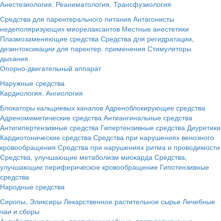
Анестезиология. Реаниматология. Трансфузиология
Средства для парентерального питания
Антагонисты
недеполяризующих миорелаксантов
Местные анестетики
Плазмозаменяющие средства
Средства для регидратации,
дезинтоксикации для парентер. применения
Стимуляторы
дыхания
Опорно-двигательный аппарат
Наружные средства
Кардиология. Ангиология
Блокаторы кальциевых каналов
Адреноблокирующие средства
Адреномиметические средства
Антиангинальные средства
Антигипертензивные средства
Гипертензивные средства
Диуретики
Кардиотонические средства
Средства при нарушениях венозного
кровообращения
Средства при нарушениях ритма и проводимости
Средства, улучшающие метаболизм миокарда
Средства,
улучшающие периферическое кровообращение
Гипотензивные
средства
Народные средства
Сиропы, Эликсиры
Лекарственное растительное сырье
Лечебные
чаи и сборы
Антибактериальные, противомикробные, противовирусные