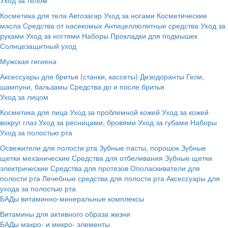
Косметика для тела
Автозагар
Уход за ногами
Косметические
масла
Средства от насекомых
Антицеллюлитные средства
Уход за
руками
Уход за ногтями
Наборы
Прокладки для подмышек
Солнцезащитный уход
Мужская гигиена
Аксессуары для бритья (станки, кассеты)
Дезодоранты
Гели,
шампуни, бальзамы
Средства до и после бритья
Уход за лицом
Косметика для лица
Уход за проблемной кожей
Уход за кожей
вокруг глаз
Уход за ресницами, бровями
Уход за губами
Наборы
Уход за полостью рта
Освежители для полости рта
Зубные пасты, порошок
Зубные
щетки механические
Средства для отбеливания
Зубные щетки
электрические
Средства для протезов
Ополаскиватели для
полости рта
Лечебные средства для полости рта
Аксессуары для
ухода за полостью рта
БАДы витаминно-минеральные комплексы
Витамины для активного образа жизни
БАДы макро- и микро- элементы