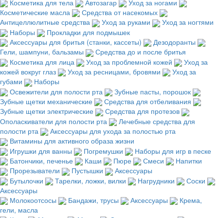
Косметика для тела
Автозагар
Уход за ногами
Косметические масла
Средства от насекомых
Антицеллюлитные средства
Уход за руками
Уход за ногтями
Наборы
Прокладки для подмышек
Аксессуары для бритья (станки, кассеты)
Дезодоранты
Гели, шампуни, бальзамы
Средства до и после бритья
Косметика для лица
Уход за проблемной кожей
Уход за
кожей вокруг глаз
Уход за ресницами, бровями
Уход за
губами
Наборы
Освежители для полости рта
Зубные пасты, порошок
Зубные щетки механические
Средства для отбеливания
Зубные щетки электрические
Средства для протезов
Ополаскиватели для полости рта
Лечебные средства для
полости рта
Аксессуары для ухода за полостью рта
Витамины для активного образа жизни
Игрушки для ванны
Погремушки
Наборы для игр в песке
Батончики, печенье
Каши
Пюре
Смеси
Напитки
Прорезыватели
Пустышки
Аксессуары
Бутылочки
Тарелки, ложки, вилки
Нагрудники
Соски
Аксессуары
Молокоотсосы
Бандажи, трусы
Аксессуары
Крема,
гели, масла