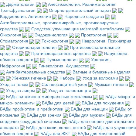
Дерматология
Анестезиология. Реаниматология.
Трансфузиология
Опорно-двигательный аппарат
Кардиология. Ангиология
Народные средства
Антибактериальные, противомикробные, противовирусные
средства
Средства, улучшающие мозговой метаболизм
Онкология
Эндокринология
Проктология
Стоматология
Токсикология
Неврология. Психиатрия
Оториноларингология
Противовоспалительные
средства
Противопаразитные средства
Нарушение
обмена веществ
Пульмонология
Урология.
Нефрология
Гинекология. Акушерство
Антибактериальные средства
Ватные и бумажные изделия
Женская гигиена
Наборы
Уход за волосами
Уход за телом
Солнцезащитный уход
Мужская гигиена
Уход за лицом
Уход за полостью рта
БАДы витаминно-минеральные комплексы
БАДы макро- и
микро- элементы
БАДы для детей
БАДы для похудения
БАДы пробиотики и пребиотики
БАДы для женщин
БАДы от
похмелья
БАДы для зрения
БАДы для мужчин
БАДы для
сердечно-сосудистой системы
БАДы для опорно-двигательного
аппарата
БАДы для кожи, волос, ногтей
БАДы для улучшения
обмена веществ
БАДы для ЖКТ
БАДы для мочеполовой