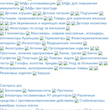
системы
БАДы успокаивающие
БАДы для повышения
иммунитета
БАДы при простуде
Детские игрушки
Детское питание
Подгузники
Пустышки, прорезыватели
Товары для кормления малыша
Для беременных и кормящих мам
Детская косметика
Аксессуары по уходу за малышом
Глюкометры
Массажеры, коврики массажные, эспандеры,
иппликаторы Кузнецова
Термометры
Физиотерапевтические
аппараты
Ингаляторы
Медицинская техника
Аксессуары
Аптечки
Ортопедические изделия
Простыни, пеленки одноразовые
Банки, грелки
Бинты
Салфетки
Пластыри
Повязки, марля
Диагностические
тесты
Гольфы, колготки, бриджы
Уход за больными
Мочеприемники, калоприемники
Интимные товары
Резиновые изделия
Беруши
Смотреть все
Батончики
Аминокислоты
Протеины
Блокаторы гистаминовых H1-рецепторов
Различные
средства с противоаллергическим действием
Стабилизаторы
мембран тучных клеток
Гепатопротекторы
Противорвотные средства
Средства,