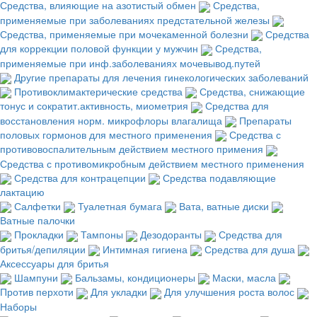
Средства, влияющие на азотистый обмен
Средства,
применяемые при заболеваниях предстательной железы
Средства, применяемые при мочекаменной болезни
Средства
для коррекции половой функции у мужчин
Средства,
применяемые при инф.заболеваниях мочевывод.путей
Другие препараты для лечения гинекологических заболеваний
Противоклимактерические средства
Средства, снижающие
тонус и сократит.активность, миометрия
Средства для
восстановления норм. микрофлоры влагалища
Препараты
половых гормонов для местного применения
Средства с
противовоспалительным действием местного примения
Средства с противомикробным действием местного применения
Средства для контрацепции
Средства подавляющие
лактацию
Салфетки
Туалетная бумага
Вата, ватные диски
Ватные палочки
Прокладки
Тампоны
Дезодоранты
Средства для
бритья/депиляции
Интимная гигиена
Средства для душа
Аксессуары для бритья
Шампуни
Бальзамы, кондиционеры
Маски, масла
Против перхоти
Для укладки
Для улучшения роста волос
Наборы