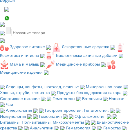
Здоровое питание
Лекарственные средства
Косметика и гигиена
Биологически активные добавки
Мама и малыш
Медицинские приборы
Медицинские изделия
Леденцы, конфеты, шоколад, печенье
Минеральная вода
Хлопья, отруби, клетчатка
Продукты без содержания сахара
Спортивное питание
Гематогены
Батончики
Напитки
Чаи
Аллергология
Гастроэнтерология. Гепатология.
Иммунология
Гомеопатия
Офтальмология
Витамины. Поливитамины. Микроэлементы
Диагностические
средства
Анальгетики
Гематология
Гемостаз