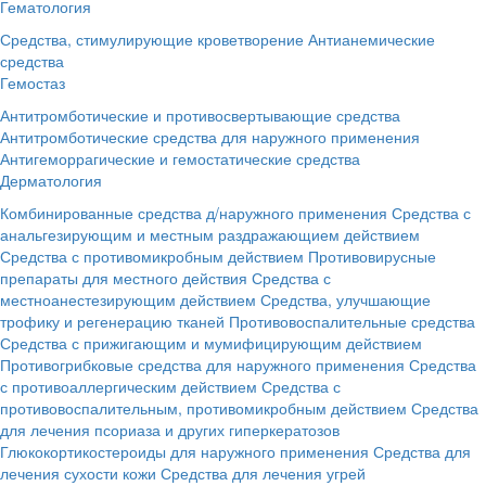
Гематология
Средства, стимулирующие кроветворение
Антианемические
средства
Гемостаз
Антитромботические и противосвертывающие средства
Антитромботические средства для наружного применения
Антигеморрагические и гемостатические средства
Дерматология
Комбинированные средства д/наружного применения
Средства с
анальгезирующим и местным раздражающием действием
Средства с противомикробным действием
Противовирусные
препараты для местного действия
Средства с
местноанестезирующим действием
Средства, улучшающие
трофику и регенерацию тканей
Противовоспалительные средства
Средства с прижигающим и мумифицирующим действием
Противогрибковые средства для наружного применения
Средства
с противоаллергическим действием
Средства с
противовоспалительным, противомикробным действием
Средства
для лечения псориаза и других гиперкератозов
Глюкокортикостероиды для наружного применения
Средства для
лечения сухости кожи
Средства для лечения угрей