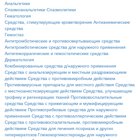
Анальгетики
Спазмоанальгетики
Спазмолитики
Гематология
Средства, стимулирующие кроветворение
Антианемические
средства
Гемостаз
Антитромботические и противосвертывающие средства
Антитромботические средства для наружного применения
Антигеморрагические и гемостатические средства
Дерматология
Комбинированные средства д/наружного применения
Средства с анальгезирующим и местным раздражающием
действием
Средства с противомикробным действием
Противовирусные препараты для местного действия
Средства
с местноанестезирующим действием
Средства, улучшающие
трофику и регенерацию тканей
Противовоспалительные
средства
Средства с прижигающим и мумифицирующим
действием
Противогрибковые средства для наружного
применения
Средства с противоаллергическим действием
Средства с противовоспалительным, противомикробным
действием
Средства для лечения псориаза и других
гиперкератозов
Глюкокортикостероиды для наружного