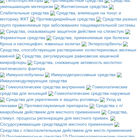
уменьшающие метеоризм
Желчегонные средства
Слабительные средства
Средства, влияющие на тонус и
моторику ЖКТ
Противодиарейные средства
Средства разных
групп применяемые при заболеваниях пищеварительной системы
Средства, оказывающие защитное действие на слизистую
Ферментные средства
Средства, применяемые при болезни
Крона и неспецифич. язвенных колитах
Энтеросорбенты
Средства, способствующие растворению холестериновых желчных
камней
Средства, регулирующие равновесие кишечной
микрофлоры
Средства, снижающие активность кислотно-
пептического фактора
Иммуноглобулины
Иммунодепрессивные средства
Иммуномодулирующие средства
Гомеопатические средства внутренние
Гомеопатические
средства для инъекций
Гомеопатические средства наружные
Средства для укрепления и защиты роговицы
Уход за
линзами
Противоглаукомные препараты
Средства с п/
микробным действием для местного применения
Средства,
стимул. процессы регенерации для местного примен.
Сосудосуживающие средствадля местного применения
Средства с п/воспалительным действием для местн.применения
Противовирусные средства
Противоаллергические средства