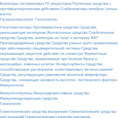
Блокаторы гистаминовых H1-рецепторов
Различные средства с
противоаллергическим действием
Стабилизаторы мембран тучных
клеток
Гастроэнтерология. Гепатология.
Гепатопротекторы
Противорвотные средства
Средства,
уменьшающие метеоризм
Желчегонные средства
Слабительные
средства
Средства, влияющие на тонус и моторику ЖКТ
Противодиарейные средства
Средства разных групп применяемые
при заболеваниях пищеварительной системы
Средства,
оказывающие защитное действие на слизистую
Ферментные
средства
Средства, применяемые при болезни Крона и
неспецифич. язвенных колитах
Энтеросорбенты
Средства,
способствующие растворению холестериновых желчных камней
Средства, регулирующие равновесие кишечной микрофлоры
Средства, снижающие активность кислотно- пептического фактора
Иммунология
Иммуноглобулины
Иммунодепрессивные средства
Иммуномодулирующие средства
Гомеопатия
Гомеопатические средства внутренние
Гомеопатические средства
для инъекций
Гомеопатические средства наружные