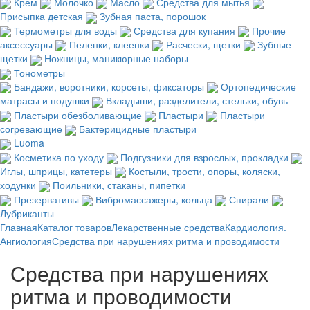
Крем
Молочко
Масло
Средства для мытья
Присыпка детская
Зубная паста, порошок
Термометры для воды
Средства для купания
Прочие
аксессуары
Пеленки, клеенки
Расчески, щетки
Зубные
щетки
Ножницы, маникюрные наборы
Тонометры
Бандажи, воротники, корсеты, фиксаторы
Ортопедические
матрасы и подушки
Вкладыши, разделители, стельки, обувь
Пластыри обезболивающие
Пластыри
Пластыри
согревающие
Бактерицидные пластыри
Luoma
Косметика по уходу
Подгузники для взрослых, прокладки
Иглы, шприцы, катетеры
Костыли, трости, опоры, коляски,
ходунки
Поильники, стаканы, пипетки
Презервативы
Вибромассажеры, кольца
Спирали
Лубриканты
Главная
Каталог товаров
Лекарственные средства
Кардиология.
Ангиология
Средства при нарушениях ритма и проводимости
Средства при нарушениях
ритма и проводимости