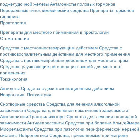
поджелудочной железы
Антагонисты половых гормонов
Пероральные гипогликемические средства
Препараты гормонов
гипофиза
Проктология
Препараты для местного применения в проктологии
Стоматология
Средства с местноанестезирующим действием
Средства с
противовоспалительным действием для местного применения
Средства с противомикробным действием для местного прим
Средства, улучшающие регенерацию тканей для местного
применения
Токсикология
Антидоты
Средства с дезинтоксикационным действием
Неврология. Психиатрия
Снотворные средства
Средства для лечения алкогольной
зависимости
Средства для лечения никотиновой зависимости
Анксиолитики.Транквилизаторы
Средства для лечения опиоидной
зависимости
Антидепрессанты
Средства при болезни Альцгеймера
Миорелаксанты
Средства при патологии периферической нервной
системы
Нейролептики
Средства, применяемые при мигрени