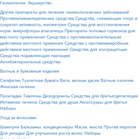
Гинекология. Акушерство
Другие препараты для лечения гинекологических заболеваний
Противоклимактерические средства
Средства, снижающие тонус и
сократит.активность, миометрия
Средства для восстановления
норм. микрофлоры влагалища
Препараты половых гормонов для
местного применения
Средства с противовоспалительным
действием местного примения
Средства с противомикробным
действием местного применения
Средства для контрацепции
Средства подавляющие лактацию
Антибактериальные средства
Ватные и бумажные изделия
Салфетки
Туалетная бумага
Вата, ватные диски
Ватные палочки
Женская гигиена
Прокладки
Тампоны
Дезодоранты
Средства для бритья/депиляции
Интимная гигиена
Средства для душа
Аксессуары для бритья
Наборы
Уход за волосами
Шампуни
Бальзамы, кондиционеры
Маски, масла
Против перхоти
Для укладки
Для улучшения роста волос
Наборы
Уход за телом