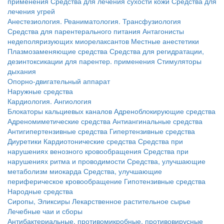
применения
Средства для лечения сухости кожи
Средства для
лечения угрей
Анестезиология. Реаниматология. Трансфузиология
Средства для парентерального питания
Антагонисты
недеполяризующих миорелаксантов
Местные анестетики
Плазмозаменяющие средства
Средства для регидратации,
дезинтоксикации для парентер. применения
Стимуляторы
дыхания
Опорно-двигательный аппарат
Наружные средства
Кардиология. Ангиология
Блокаторы кальциевых каналов
Адреноблокирующие средства
Адреномиметические средства
Антиангинальные средства
Антигипертензивные средства
Гипертензивные средства
Диуретики
Кардиотонические средства
Средства при
нарушениях венозного кровообращения
Средства при
нарушениях ритма и проводимости
Средства, улучшающие
метаболизм миокарда
Средства, улучшающие
периферическое кровообращение
Гипотензивные средства
Народные средства
Сиропы, Эликсиры
Лекарственное растительное сырье
Лечебные чаи и сборы
Антибактериальные, противомикробные, противовирусные