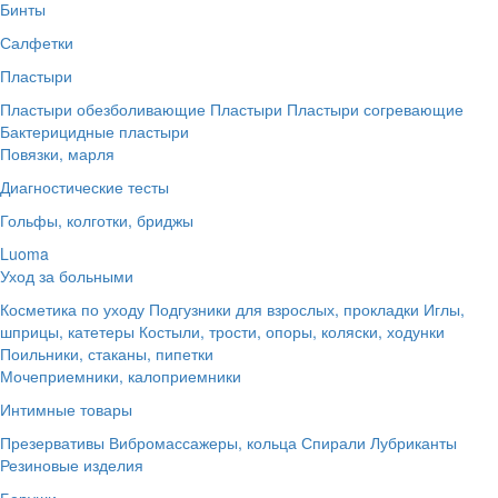
Бинты
Салфетки
Пластыри
Пластыри обезболивающие
Пластыри
Пластыри согревающие
Бактерицидные пластыри
Повязки, марля
Диагностические тесты
Гольфы, колготки, бриджы
Luoma
Уход за больными
Косметика по уходу
Подгузники для взрослых, прокладки
Иглы,
шприцы, катетеры
Костыли, трости, опоры, коляски, ходунки
Поильники, стаканы, пипетки
Мочеприемники, калоприемники
Интимные товары
Презервативы
Вибромассажеры, кольца
Спирали
Лубриканты
Резиновые изделия
Беруши