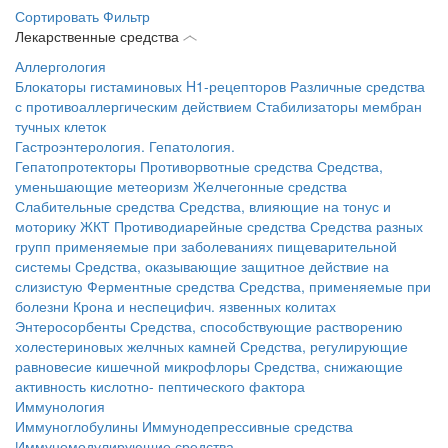
Сортировать
Фильтр
Лекарственные средства
Аллергология
Блокаторы гистаминовых H1-рецепторов
Различные средства
с противоаллергическим действием
Стабилизаторы мембран
тучных клеток
Гастроэнтерология. Гепатология.
Гепатопротекторы
Противорвотные средства
Средства,
уменьшающие метеоризм
Желчегонные средства
Слабительные средства
Средства, влияющие на тонус и
моторику ЖКТ
Противодиарейные средства
Средства разных
групп применяемые при заболеваниях пищеварительной
системы
Средства, оказывающие защитное действие на
слизистую
Ферментные средства
Средства, применяемые при
болезни Крона и неспецифич. язвенных колитах
Энтеросорбенты
Средства, способствующие растворению
холестериновых желчных камней
Средства, регулирующие
равновесие кишечной микрофлоры
Средства, снижающие
активность кислотно- пептического фактора
Иммунология
Иммуноглобулины
Иммунодепрессивные средства
Иммуномодулирующие средства