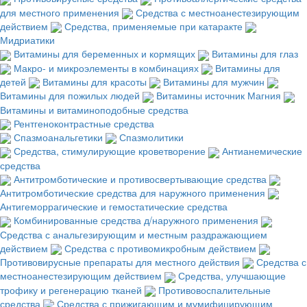
для местного применения
Средства с местноанестезирующим
действием
Средства, применяемые при катаракте
Мидриатики
Витамины для беременных и кормящих
Витамины для глаз
Макро- и микроэлементы в комбинациях
Витамины для
детей
Витамины для красоты
Витамины для мужчин
Витамины для пожилых людей
Витамины источник Магния
Витамины и витаминоподобные средства
Рентгеноконтрастные средства
Спазмоанальгетики
Спазмолитики
Средства, стимулирующие кроветворение
Антианемические
средства
Антитромботические и противосвертывающие средства
Антитромботические средства для наружного применения
Антигеморрагические и гемостатические средства
Комбинированные средства д/наружного применения
Средства с анальгезирующим и местным раздражающием
действием
Средства с противомикробным действием
Противовирусные препараты для местного действия
Средства с
местноанестезирующим действием
Средства, улучшающие
трофику и регенерацию тканей
Противовоспалительные
средства
Средства с прижигающим и мумифицирующим