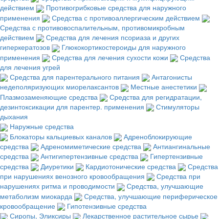
действием
Противогрибковые средства для наружного
применения
Средства с противоаллергическим действием
Средства с противовоспалительным, противомикробным
действием
Средства для лечения псориаза и других
гиперкератозов
Глюкокортикостероиды для наружного
применения
Средства для лечения сухости кожи
Средства
для лечения угрей
Средства для парентерального питания
Антагонисты
недеполяризующих миорелаксантов
Местные анестетики
Плазмозаменяющие средства
Средства для регидратации,
дезинтоксикации для парентер. применения
Стимуляторы
дыхания
Наружные средства
Блокаторы кальциевых каналов
Адреноблокирующие
средства
Адреномиметические средства
Антиангинальные
средства
Антигипертензивные средства
Гипертензивные
средства
Диуретики
Кардиотонические средства
Средства
при нарушениях венозного кровообращения
Средства при
нарушениях ритма и проводимости
Средства, улучшающие
метаболизм миокарда
Средства, улучшающие периферическое
кровообращение
Гипотензивные средства
Сиропы, Эликсиры
Лекарственное растительное сырье