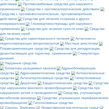
действием
Противогрибковые средства для наружного
применения
Средства с противоаллергическим действием
Средства с противовоспалительным, противомикробным
действием
Средства для лечения псориаза и других
гиперкератозов
Глюкокортикостероиды для наружного
применения
Средства для лечения сухости кожи
Средства
для лечения угрей
Средства для парентерального питания
Антагонисты
недеполяризующих миорелаксантов
Местные анестетики
Плазмозаменяющие средства
Средства для регидратации,
дезинтоксикации для парентер. применения
Стимуляторы
дыхания
Наружные средства
Блокаторы кальциевых каналов
Адреноблокирующие
средства
Адреномиметические средства
Антиангинальные
средства
Антигипертензивные средства
Гипертензивные
средства
Диуретики
Кардиотонические средства
Средства
при нарушениях венозного кровообращения
Средства при
нарушениях ритма и проводимости
Средства, улучшающие
метаболизм миокарда
Средства, улучшающие периферическое
кровообращение
Гипотензивные средства
Сиропы, Эликсиры
Лекарственное растительное сырье