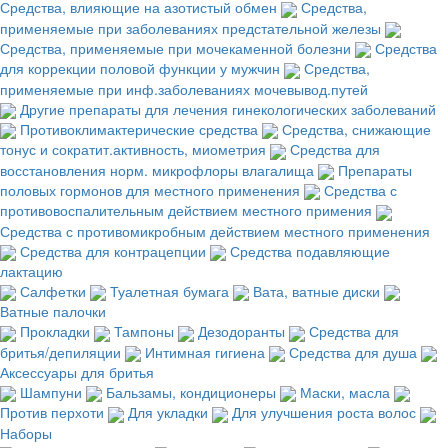
Средства, влияющие на азотистый обмен
Средства,
применяемые при заболеваниях предстательной железы
Средства, применяемые при мочекаменной болезни
Средства
для коррекции половой функции у мужчин
Средства,
применяемые при инф.заболеваниях мочевывод.путей
Другие препараты для лечения гинекологических заболеваний
Противоклимактерические средства
Средства, снижающие
тонус и сократит.активность, миометрия
Средства для
восстановления норм. микрофлоры влагалища
Препараты
половых гормонов для местного применения
Средства с
противовоспалительным действием местного примения
Средства с противомикробным действием местного применения
Средства для контрацепции
Средства подавляющие
лактацию
Салфетки
Туалетная бумага
Вата, ватные диски
Ватные палочки
Прокладки
Тампоны
Дезодоранты
Средства для
бритья/депиляции
Интимная гигиена
Средства для душа
Аксессуары для бритья
Шампуни
Бальзамы, кондиционеры
Маски, масла
Против перхоти
Для укладки
Для улучшения роста волос
Наборы