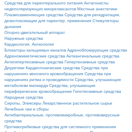
Средства для парентерального питания
Антагонисты
недеполяризующих миорелаксантов
Местные анестетики
Плазмозаменяющие средства
Средства для регидратации,
дезинтоксикации для парентер. применения
Стимуляторы
дыхания
Опорно-двигательный аппарат
Наружные средства
Кардиология. Ангиология
Блокаторы кальциевых каналов
Адреноблокирующие средства
Адреномиметические средства
Антиангинальные средства
Антигипертензивные средства
Гипертензивные средства
Диуретики
Кардиотонические средства
Средства при
нарушениях венозного кровообращения
Средства при
нарушениях ритма и проводимости
Средства, улучшающие
метаболизм миокарда
Средства, улучшающие
периферическое кровообращение
Гипотензивные средства
Народные средства
Сиропы, Эликсиры
Лекарственное растительное сырье
Лечебные чаи и сборы
Антибактериальные, противомикробные, противовирусные
средства
Противогрибковые средства для системного применения