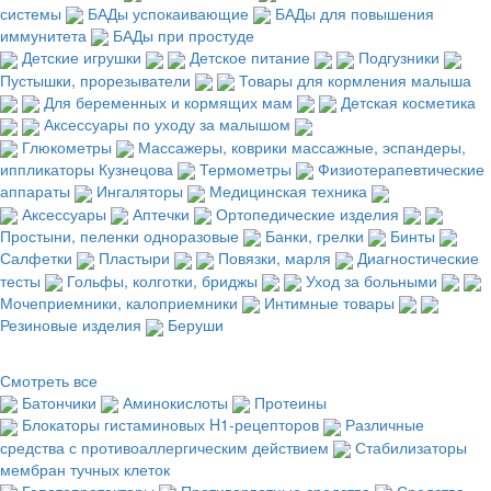
системы
БАДы успокаивающие
БАДы для повышения
иммунитета
БАДы при простуде
Детские игрушки
Детское питание
Подгузники
Пустышки, прорезыватели
Товары для кормления малыша
Для беременных и кормящих мам
Детская косметика
Аксессуары по уходу за малышом
Глюкометры
Массажеры, коврики массажные, эспандеры,
иппликаторы Кузнецова
Термометры
Физиотерапевтические
аппараты
Ингаляторы
Медицинская техника
Аксессуары
Аптечки
Ортопедические изделия
Простыни, пеленки одноразовые
Банки, грелки
Бинты
Салфетки
Пластыри
Повязки, марля
Диагностические
тесты
Гольфы, колготки, бриджы
Уход за больными
Мочеприемники, калоприемники
Интимные товары
Резиновые изделия
Беруши
Смотреть все
Батончики
Аминокислоты
Протеины
Блокаторы гистаминовых H1-рецепторов
Различные
средства с противоаллергическим действием
Стабилизаторы
мембран тучных клеток
Гепатопротекторы
Противорвотные средства
Средства,