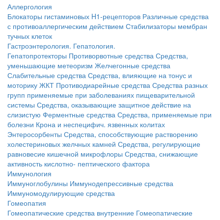
Аллергология
Блокаторы гистаминовых H1-рецепторов
Различные средства
с противоаллергическим действием
Стабилизаторы мембран
тучных клеток
Гастроэнтерология. Гепатология.
Гепатопротекторы
Противорвотные средства
Средства,
уменьшающие метеоризм
Желчегонные средства
Слабительные средства
Средства, влияющие на тонус и
моторику ЖКТ
Противодиарейные средства
Средства разных
групп применяемые при заболеваниях пищеварительной
системы
Средства, оказывающие защитное действие на
слизистую
Ферментные средства
Средства, применяемые при
болезни Крона и неспецифич. язвенных колитах
Энтеросорбенты
Средства, способствующие растворению
холестериновых желчных камней
Средства, регулирующие
равновесие кишечной микрофлоры
Средства, снижающие
активность кислотно- пептического фактора
Иммунология
Иммуноглобулины
Иммунодепрессивные средства
Иммуномодулирующие средства
Гомеопатия
Гомеопатические средства внутренние
Гомеопатические