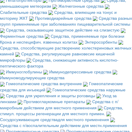
уменьшающие метеоризм
Желчегонные средства
Слабительные средства
Средства, влияющие на тонус и
моторику ЖКТ
Противодиарейные средства
Средства разных
групп применяемые при заболеваниях пищеварительной системы
Средства, оказывающие защитное действие на слизистую
Ферментные средства
Средства, применяемые при болезни
Крона и неспецифич. язвенных колитах
Энтеросорбенты
Средства, способствующие растворению холестериновых желчных
камней
Средства, регулирующие равновесие кишечной
микрофлоры
Средства, снижающие активность кислотно-
пептического фактора
Иммуноглобулины
Иммунодепрессивные средства
Иммуномодулирующие средства
Гомеопатические средства внутренние
Гомеопатические
средства для инъекций
Гомеопатические средства наружные
Средства для укрепления и защиты роговицы
Уход за
линзами
Противоглаукомные препараты
Средства с п/
микробным действием для местного применения
Средства,
стимул. процессы регенерации для местного примен.
Сосудосуживающие средствадля местного применения
Средства с п/воспалительным действием для местн.применения
Противовирусные средства
Противоаллергические средства