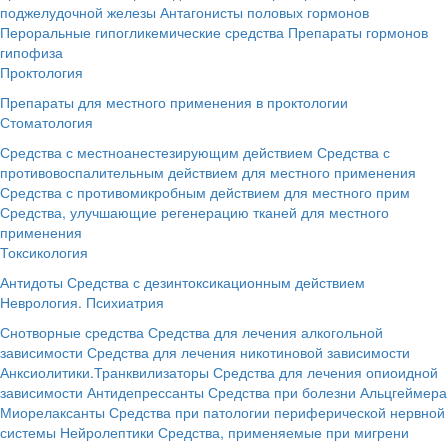
поджелудочной железы
Антагонисты половых гормонов
Пероральные гипогликемические средства
Препараты гормонов
гипофиза
Проктология
Препараты для местного применения в проктологии
Стоматология
Средства с местноанестезирующим действием
Средства с
противовоспалительным действием для местного применения
Средства с противомикробным действием для местного прим
Средства, улучшающие регенерацию тканей для местного
применения
Токсикология
Антидоты
Средства с дезинтоксикационным действием
Неврология. Психиатрия
Снотворные средства
Средства для лечения алкогольной
зависимости
Средства для лечения никотиновой зависимости
Анксиолитики.Транквилизаторы
Средства для лечения опиоидной
зависимости
Антидепрессанты
Средства при болезни Альцгеймера
Миорелаксанты
Средства при патологии периферической нервной
системы
Нейролептики
Средства, применяемые при мигрени