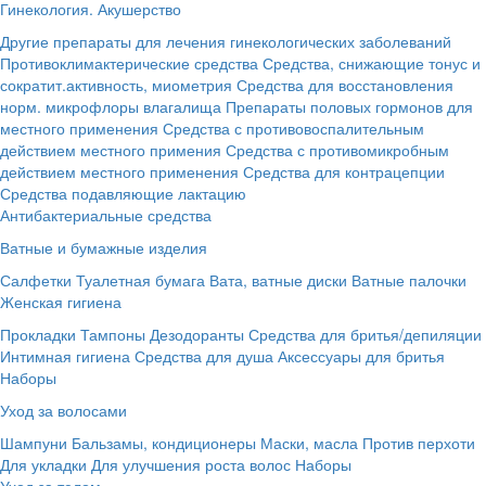
Гинекология. Акушерство
Другие препараты для лечения гинекологических заболеваний
Противоклимактерические средства
Средства, снижающие тонус и
сократит.активность, миометрия
Средства для восстановления
норм. микрофлоры влагалища
Препараты половых гормонов для
местного применения
Средства с противовоспалительным
действием местного примения
Средства с противомикробным
действием местного применения
Средства для контрацепции
Средства подавляющие лактацию
Антибактериальные средства
Ватные и бумажные изделия
Салфетки
Туалетная бумага
Вата, ватные диски
Ватные палочки
Женская гигиена
Прокладки
Тампоны
Дезодоранты
Средства для бритья/депиляции
Интимная гигиена
Средства для душа
Аксессуары для бритья
Наборы
Уход за волосами
Шампуни
Бальзамы, кондиционеры
Маски, масла
Против перхоти
Для укладки
Для улучшения роста волос
Наборы
Уход за телом