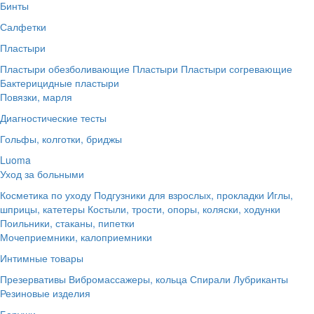
Бинты
Салфетки
Пластыри
Пластыри обезболивающие
Пластыри
Пластыри согревающие
Бактерицидные пластыри
Повязки, марля
Диагностические тесты
Гольфы, колготки, бриджы
Luoma
Уход за больными
Косметика по уходу
Подгузники для взрослых, прокладки
Иглы,
шприцы, катетеры
Костыли, трости, опоры, коляски, ходунки
Поильники, стаканы, пипетки
Мочеприемники, калоприемники
Интимные товары
Презервативы
Вибромассажеры, кольца
Спирали
Лубриканты
Резиновые изделия
Беруши