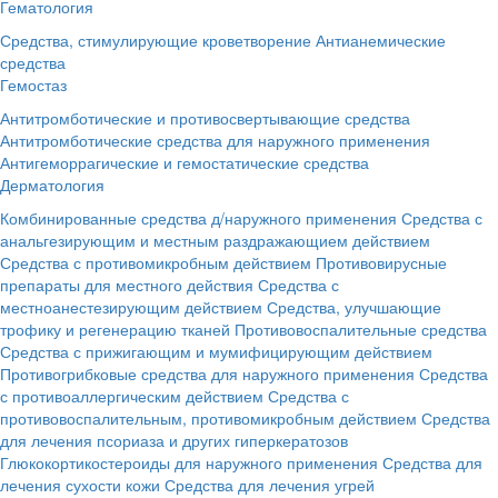
Гематология
Средства, стимулирующие кроветворение
Антианемические
средства
Гемостаз
Антитромботические и противосвертывающие средства
Антитромботические средства для наружного применения
Антигеморрагические и гемостатические средства
Дерматология
Комбинированные средства д/наружного применения
Средства с
анальгезирующим и местным раздражающием действием
Средства с противомикробным действием
Противовирусные
препараты для местного действия
Средства с
местноанестезирующим действием
Средства, улучшающие
трофику и регенерацию тканей
Противовоспалительные средства
Средства с прижигающим и мумифицирующим действием
Противогрибковые средства для наружного применения
Средства
с противоаллергическим действием
Средства с
противовоспалительным, противомикробным действием
Средства
для лечения псориаза и других гиперкератозов
Глюкокортикостероиды для наружного применения
Средства для
лечения сухости кожи
Средства для лечения угрей