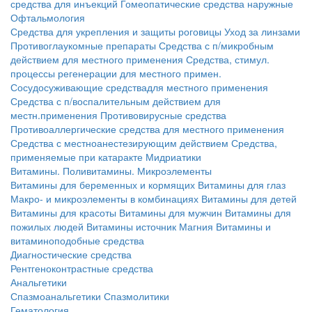
средства для инъекций
Гомеопатические средства наружные
Офтальмология
Средства для укрепления и защиты роговицы
Уход за линзами
Противоглаукомные препараты
Средства с п/микробным
действием для местного применения
Средства, стимул.
процессы регенерации для местного примен.
Сосудосуживающие средствадля местного применения
Средства с п/воспалительным действием для
местн.применения
Противовирусные средства
Противоаллергические средства для местного применения
Средства с местноанестезирующим действием
Средства,
применяемые при катаракте
Мидриатики
Витамины. Поливитамины. Микроэлементы
Витамины для беременных и кормящих
Витамины для глаз
Макро- и микроэлементы в комбинациях
Витамины для детей
Витамины для красоты
Витамины для мужчин
Витамины для
пожилых людей
Витамины источник Магния
Витамины и
витаминоподобные средства
Диагностические средства
Рентгеноконтрастные средства
Анальгетики
Спазмоанальгетики
Спазмолитики
Гематология