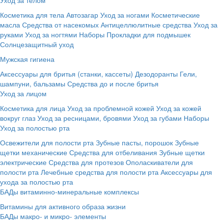
Косметика для тела
Автозагар
Уход за ногами
Косметические
масла
Средства от насекомых
Антицеллюлитные средства
Уход за
руками
Уход за ногтями
Наборы
Прокладки для подмышек
Солнцезащитный уход
Мужская гигиена
Аксессуары для бритья (станки, кассеты)
Дезодоранты
Гели,
шампуни, бальзамы
Средства до и после бритья
Уход за лицом
Косметика для лица
Уход за проблемной кожей
Уход за кожей
вокруг глаз
Уход за ресницами, бровями
Уход за губами
Наборы
Уход за полостью рта
Освежители для полости рта
Зубные пасты, порошок
Зубные
щетки механические
Средства для отбеливания
Зубные щетки
электрические
Средства для протезов
Ополаскиватели для
полости рта
Лечебные средства для полости рта
Аксессуары для
ухода за полостью рта
БАДы витаминно-минеральные комплексы
Витамины для активного образа жизни
БАДы макро- и микро- элементы