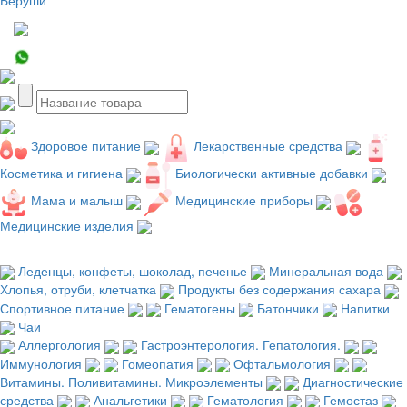
Здоровое питание
Лекарственные средства
Косметика и гигиена
Биологически активные добавки
Мама и малыш
Медицинские приборы
Медицинские изделия
Леденцы, конфеты, шоколад, печенье
Минеральная вода
Хлопья, отруби, клетчатка
Продукты без содержания сахара
Спортивное питание
Гематогены
Батончики
Напитки
Чаи
Аллергология
Гастроэнтерология. Гепатология.
Иммунология
Гомеопатия
Офтальмология
Витамины. Поливитамины. Микроэлементы
Диагностические
средства
Анальгетики
Гематология
Гемостаз