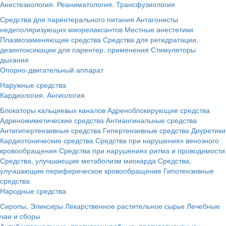
Анестезиология. Реаниматология. Трансфузиология
Средства для парентерального питания
Антагонисты
недеполяризующих миорелаксантов
Местные анестетики
Плазмозаменяющие средства
Средства для регидратации,
дезинтоксикации для парентер. применения
Стимуляторы
дыхания
Опорно-двигательный аппарат
Наружные средства
Кардиология. Ангиология
Блокаторы кальциевых каналов
Адреноблокирующие средства
Адреномиметические средства
Антиангинальные средства
Антигипертензивные средства
Гипертензивные средства
Диуретики
Кардиотонические средства
Средства при нарушениях венозного
кровообращения
Средства при нарушениях ритма и проводимости
Средства, улучшающие метаболизм миокарда
Средства,
улучшающие периферическое кровообращение
Гипотензивные
средства
Народные средства
Сиропы, Эликсиры
Лекарственное растительное сырье
Лечебные
чаи и сборы
Антибактериальные, противомикробные, противовирусные