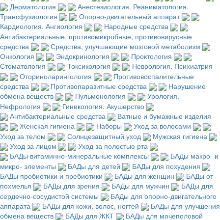
Дерматология
Анестезиология. Реаниматология.
Трансфузиология
Опорно-двигательный аппарат
Кардиология. Ангиология
Народные средства
Антибактериальные, противомикробные, противовирусные
средства
Средства, улучшающие мозговой метаболизм
Онкология
Эндокринология
Проктология
Стоматология
Токсикология
Неврология. Психиатрия
Оториноларингология
Противовоспалительные
средства
Противопаразитные средства
Нарушение
обмена веществ
Пульмонология
Урология.
Нефрология
Гинекология. Акушерство
Антибактериальные средства
Ватные и бумажные изделия
Женская гигиена
Наборы
Уход за волосами
Уход за телом
Солнцезащитный уход
Мужская гигиена
Уход за лицом
Уход за полостью рта
БАДы витаминно-минеральные комплексы
БАДы макро- и
микро- элементы
БАДы для детей
БАДы для похудения
БАДы пробиотики и пребиотики
БАДы для женщин
БАДы от
похмелья
БАДы для зрения
БАДы для мужчин
БАДы для
сердечно-сосудистой системы
БАДы для опорно-двигательного
аппарата
БАДы для кожи, волос, ногтей
БАДы для улучшения
обмена веществ
БАДы для ЖКТ
БАДы для мочеполовой