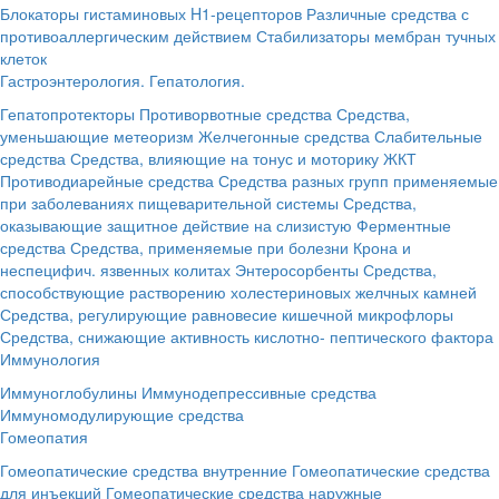
Блокаторы гистаминовых H1-рецепторов
Различные средства с
противоаллергическим действием
Стабилизаторы мембран тучных
клеток
Гастроэнтерология. Гепатология.
Гепатопротекторы
Противорвотные средства
Средства,
уменьшающие метеоризм
Желчегонные средства
Слабительные
средства
Средства, влияющие на тонус и моторику ЖКТ
Противодиарейные средства
Средства разных групп применяемые
при заболеваниях пищеварительной системы
Средства,
оказывающие защитное действие на слизистую
Ферментные
средства
Средства, применяемые при болезни Крона и
неспецифич. язвенных колитах
Энтеросорбенты
Средства,
способствующие растворению холестериновых желчных камней
Средства, регулирующие равновесие кишечной микрофлоры
Средства, снижающие активность кислотно- пептического фактора
Иммунология
Иммуноглобулины
Иммунодепрессивные средства
Иммуномодулирующие средства
Гомеопатия
Гомеопатические средства внутренние
Гомеопатические средства
для инъекций
Гомеопатические средства наружные