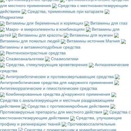
для местного применения
Средства с местноанестезирующим
действием
Средства, применяемые при катаракте
Мидриатики
Витамины для беременных и кормящих
Витамины для глаз
Макро- и микроэлементы в комбинациях
Витамины для
детей
Витамины для красоты
Витамины для мужчин
Витамины для пожилых людей
Витамины источник Магния
Витамины и витаминоподобные средства
Рентгеноконтрастные средства
Спазмоанальгетики
Спазмолитики
Средства, стимулирующие кроветворение
Антианемические
средства
Антитромботические и противосвертывающие средства
Антитромботические средства для наружного применения
Антигеморрагические и гемостатические средства
Комбинированные средства д/наружного применения
Средства с анальгезирующим и местным раздражающием
действием
Средства с противомикробным действием
Противовирусные препараты для местного действия
Средства с
местноанестезирующим действием
Средства, улучшающие
трофику и регенерацию тканей
Противовоспалительные
средства
Средства с прижигающим и мумифицирующим