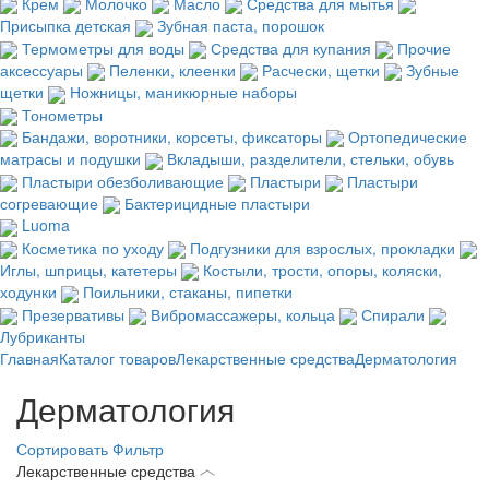
Крем
Молочко
Масло
Средства для мытья
Присыпка детская
Зубная паста, порошок
Термометры для воды
Средства для купания
Прочие
аксессуары
Пеленки, клеенки
Расчески, щетки
Зубные
щетки
Ножницы, маникюрные наборы
Тонометры
Бандажи, воротники, корсеты, фиксаторы
Ортопедические
матрасы и подушки
Вкладыши, разделители, стельки, обувь
Пластыри обезболивающие
Пластыри
Пластыри
согревающие
Бактерицидные пластыри
Luoma
Косметика по уходу
Подгузники для взрослых, прокладки
Иглы, шприцы, катетеры
Костыли, трости, опоры, коляски,
ходунки
Поильники, стаканы, пипетки
Презервативы
Вибромассажеры, кольца
Спирали
Лубриканты
Главная
Каталог товаров
Лекарственные средства
Дерматология
Дерматология
Сортировать
Фильтр
Лекарственные средства