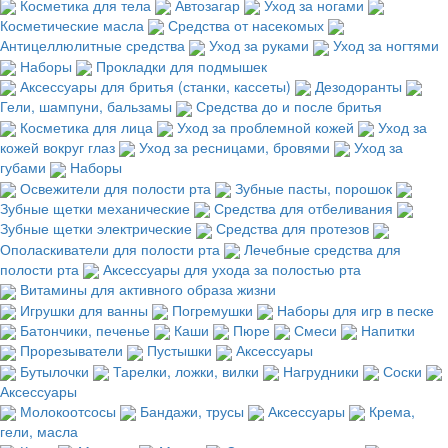
Косметика для тела
Автозагар
Уход за ногами
Косметические масла
Средства от насекомых
Антицеллюлитные средства
Уход за руками
Уход за ногтями
Наборы
Прокладки для подмышек
Аксессуары для бритья (станки, кассеты)
Дезодоранты
Гели, шампуни, бальзамы
Средства до и после бритья
Косметика для лица
Уход за проблемной кожей
Уход за
кожей вокруг глаз
Уход за ресницами, бровями
Уход за
губами
Наборы
Освежители для полости рта
Зубные пасты, порошок
Зубные щетки механические
Средства для отбеливания
Зубные щетки электрические
Средства для протезов
Ополаскиватели для полости рта
Лечебные средства для
полости рта
Аксессуары для ухода за полостью рта
Витамины для активного образа жизни
Игрушки для ванны
Погремушки
Наборы для игр в песке
Батончики, печенье
Каши
Пюре
Смеси
Напитки
Прорезыватели
Пустышки
Аксессуары
Бутылочки
Тарелки, ложки, вилки
Нагрудники
Соски
Аксессуары
Молокоотсосы
Бандажи, трусы
Аксессуары
Крема,
гели, масла