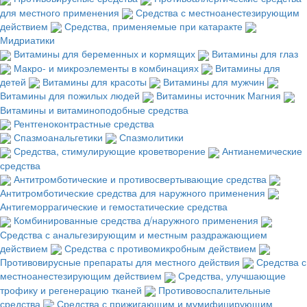
для местного применения
Средства с местноанестезирующим
действием
Средства, применяемые при катаракте
Мидриатики
Витамины для беременных и кормящих
Витамины для глаз
Макро- и микроэлементы в комбинациях
Витамины для
детей
Витамины для красоты
Витамины для мужчин
Витамины для пожилых людей
Витамины источник Магния
Витамины и витаминоподобные средства
Рентгеноконтрастные средства
Спазмоанальгетики
Спазмолитики
Средства, стимулирующие кроветворение
Антианемические
средства
Антитромботические и противосвертывающие средства
Антитромботические средства для наружного применения
Антигеморрагические и гемостатические средства
Комбинированные средства д/наружного применения
Средства с анальгезирующим и местным раздражающием
действием
Средства с противомикробным действием
Противовирусные препараты для местного действия
Средства с
местноанестезирующим действием
Средства, улучшающие
трофику и регенерацию тканей
Противовоспалительные
средства
Средства с прижигающим и мумифицирующим