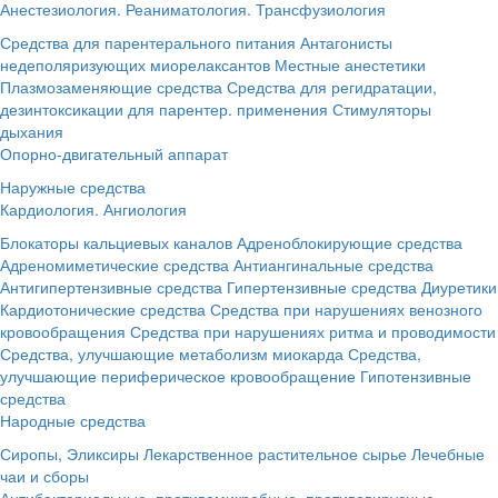
Анестезиология. Реаниматология. Трансфузиология
Средства для парентерального питания
Антагонисты
недеполяризующих миорелаксантов
Местные анестетики
Плазмозаменяющие средства
Средства для регидратации,
дезинтоксикации для парентер. применения
Стимуляторы
дыхания
Опорно-двигательный аппарат
Наружные средства
Кардиология. Ангиология
Блокаторы кальциевых каналов
Адреноблокирующие средства
Адреномиметические средства
Антиангинальные средства
Антигипертензивные средства
Гипертензивные средства
Диуретики
Кардиотонические средства
Средства при нарушениях венозного
кровообращения
Средства при нарушениях ритма и проводимости
Средства, улучшающие метаболизм миокарда
Средства,
улучшающие периферическое кровообращение
Гипотензивные
средства
Народные средства
Сиропы, Эликсиры
Лекарственное растительное сырье
Лечебные
чаи и сборы
Антибактериальные, противомикробные, противовирусные