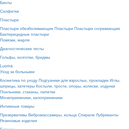
Бинты
Салфетки
Пластыри
Пластыри обезболивающие
Пластыри
Пластыри согревающие
Бактерицидные пластыри
Повязки, марля
Диагностические тесты
Гольфы, колготки, бриджы
Luoma
Уход за больными
Косметика по уходу
Подгузники для взрослых, прокладки
Иглы,
шприцы, катетеры
Костыли, трости, опоры, коляски, ходунки
Поильники, стаканы, пипетки
Мочеприемники, калоприемники
Интимные товары
Презервативы
Вибромассажеры, кольца
Спирали
Лубриканты
Резиновые изделия
Беруши