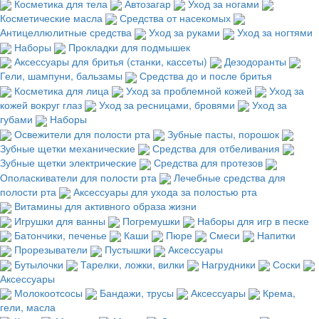
Косметика для тела
Автозагар
Уход за ногами
Косметические масла
Средства от насекомых
Антицеллюлитные средства
Уход за руками
Уход за ногтями
Наборы
Прокладки для подмышек
Аксессуары для бритья (станки, кассеты)
Дезодоранты
Гели, шампуни, бальзамы
Средства до и после бритья
Косметика для лица
Уход за проблемной кожей
Уход за
кожей вокруг глаз
Уход за ресницами, бровями
Уход за
губами
Наборы
Освежители для полости рта
Зубные пасты, порошок
Зубные щетки механические
Средства для отбеливания
Зубные щетки электрические
Средства для протезов
Ополаскиватели для полости рта
Лечебные средства для
полости рта
Аксессуары для ухода за полостью рта
Витамины для активного образа жизни
Игрушки для ванны
Погремушки
Наборы для игр в песке
Батончики, печенье
Каши
Пюре
Смеси
Напитки
Прорезыватели
Пустышки
Аксессуары
Бутылочки
Тарелки, ложки, вилки
Нагрудники
Соски
Аксессуары
Молокоотсосы
Бандажи, трусы
Аксессуары
Крема,
гели, масла