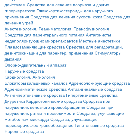
действием
Средства для лечения псориаза и других
гиперкератозов
Глюкокортикостероиды для наружного
применения
Средства для лечения сухости кожи
Средства для
лечения угрей
Анестезиология. Реаниматология. Трансфузиология
Средства для парентерального питания
Антагонисты
недеполяризующих миорелаксантов
Местные анестетики
Плазмозаменяющие средства
Средства для регидратации,
дезинтоксикации для парентер. применения
Стимуляторы
дыхания
Опорно-двигательный аппарат
Наружные средства
Кардиология. Ангиология
Блокаторы кальциевых каналов
Адреноблокирующие средства
Адреномиметические средства
Антиангинальные средства
Антигипертензивные средства
Гипертензивные средства
Диуретики
Кардиотонические средства
Средства при
нарушениях венозного кровообращения
Средства при
нарушениях ритма и проводимости
Средства, улучшающие
метаболизм миокарда
Средства, улучшающие
периферическое кровообращение
Гипотензивные средства
Народные средства