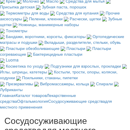
Крем
Молочко
Масло
Средства для мытья
Присыпка детская
Зубная паста, порошок
Термометры для воды
Средства для купания
Прочие
аксессуары
Пеленки, клеенки
Расчески, щетки
Зубные
щетки
Ножницы, маникюрные наборы
Тонометры
Бандажи, воротники, корсеты, фиксаторы
Ортопедические
матрасы и подушки
Вкладыши, разделители, стельки, обувь
Пластыри обезболивающие
Пластыри
Пластыри
согревающие
Бактерицидные пластыри
Luoma
Косметика по уходу
Подгузники для взрослых, прокладки
Иглы, шприцы, катетеры
Костыли, трости, опоры, коляски,
ходунки
Поильники, стаканы, пипетки
Презервативы
Вибромассажеры, кольца
Спирали
Лубриканты
Главная
Каталог товаров
Лекарственные
средства
Офтальмология
Сосудосуживающие средствадля
местного применения
Сосудосуживающие
средствадля местного