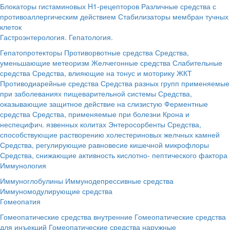
Блокаторы гистаминовых H1-рецепторов
Различные средства с
противоаллергическим действием
Стабилизаторы мембран тучных
клеток
Гастроэнтерология. Гепатология.
Гепатопротекторы
Противорвотные средства
Средства,
уменьшающие метеоризм
Желчегонные средства
Слабительные
средства
Средства, влияющие на тонус и моторику ЖКТ
Противодиарейные средства
Средства разных групп применяемые
при заболеваниях пищеварительной системы
Средства,
оказывающие защитное действие на слизистую
Ферментные
средства
Средства, применяемые при болезни Крона и
неспецифич. язвенных колитах
Энтеросорбенты
Средства,
способствующие растворению холестериновых желчных камней
Средства, регулирующие равновесие кишечной микрофлоры
Средства, снижающие активность кислотно- пептического фактора
Иммунология
Иммуноглобулины
Иммунодепрессивные средства
Иммуномодулирующие средства
Гомеопатия
Гомеопатические средства внутренние
Гомеопатические средства
для инъекций
Гомеопатические средства наружные