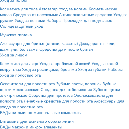
Косметика для тела
Автозагар
Уход за ногами
Косметические
масла
Средства от насекомых
Антицеллюлитные средства
Уход за
руками
Уход за ногтями
Наборы
Прокладки для подмышек
Солнцезащитный уход
Мужская гигиена
Аксессуары для бритья (станки, кассеты)
Дезодоранты
Гели,
шампуни, бальзамы
Средства до и после бритья
Уход за лицом
Косметика для лица
Уход за проблемной кожей
Уход за кожей
вокруг глаз
Уход за ресницами, бровями
Уход за губами
Наборы
Уход за полостью рта
Освежители для полости рта
Зубные пасты, порошок
Зубные
щетки механические
Средства для отбеливания
Зубные щетки
электрические
Средства для протезов
Ополаскиватели для
полости рта
Лечебные средства для полости рта
Аксессуары для
ухода за полостью рта
БАДы витаминно-минеральные комплексы
Витамины для активного образа жизни
БАДы макро- и микро- элементы