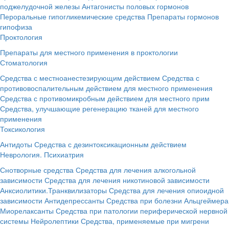
поджелудочной железы
Антагонисты половых гормонов
Пероральные гипогликемические средства
Препараты гормонов
гипофиза
Проктология
Препараты для местного применения в проктологии
Стоматология
Средства с местноанестезирующим действием
Средства с
противовоспалительным действием для местного применения
Средства с противомикробным действием для местного прим
Средства, улучшающие регенерацию тканей для местного
применения
Токсикология
Антидоты
Средства с дезинтоксикационным действием
Неврология. Психиатрия
Снотворные средства
Средства для лечения алкогольной
зависимости
Средства для лечения никотиновой зависимости
Анксиолитики.Транквилизаторы
Средства для лечения опиоидной
зависимости
Антидепрессанты
Средства при болезни Альцгеймера
Миорелаксанты
Средства при патологии периферической нервной
системы
Нейролептики
Средства, применяемые при мигрени