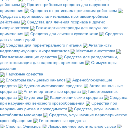
действием
Противогрибковые средства для наружного
применения
Средства с противоаллергическим действием
Средства с противовоспалительным, противомикробным
действием
Средства для лечения псориаза и других
гиперкератозов
Глюкокортикостероиды для наружного
применения
Средства для лечения сухости кожи
Средства
для лечения угрей
Средства для парентерального питания
Антагонисты
недеполяризующих миорелаксантов
Местные анестетики
Плазмозаменяющие средства
Средства для регидратации,
дезинтоксикации для парентер. применения
Стимуляторы
дыхания
Наружные средства
Блокаторы кальциевых каналов
Адреноблокирующие
средства
Адреномиметические средства
Антиангинальные
средства
Антигипертензивные средства
Гипертензивные
средства
Диуретики
Кардиотонические средства
Средства
при нарушениях венозного кровообращения
Средства при
нарушениях ритма и проводимости
Средства, улучшающие
метаболизм миокарда
Средства, улучшающие периферическое
кровообращение
Гипотензивные средства
Сиропы, Эликсиры
Лекарственное растительное сырье