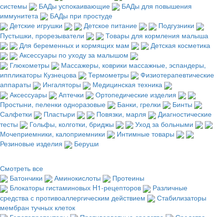
системы
БАДы успокаивающие
БАДы для повышения
иммунитета
БАДы при простуде
Детские игрушки
Детское питание
Подгузники
Пустышки, прорезыватели
Товары для кормления малыша
Для беременных и кормящих мам
Детская косметика
Аксессуары по уходу за малышом
Глюкометры
Массажеры, коврики массажные, эспандеры,
иппликаторы Кузнецова
Термометры
Физиотерапевтические
аппараты
Ингаляторы
Медицинская техника
Аксессуары
Аптечки
Ортопедические изделия
Простыни, пеленки одноразовые
Банки, грелки
Бинты
Салфетки
Пластыри
Повязки, марля
Диагностические
тесты
Гольфы, колготки, бриджы
Уход за больными
Мочеприемники, калоприемники
Интимные товары
Резиновые изделия
Беруши
Смотреть все
Батончики
Аминокислоты
Протеины
Блокаторы гистаминовых H1-рецепторов
Различные
средства с противоаллергическим действием
Стабилизаторы
мембран тучных клеток
Гепатопротекторы
Противорвотные средства
Средства,