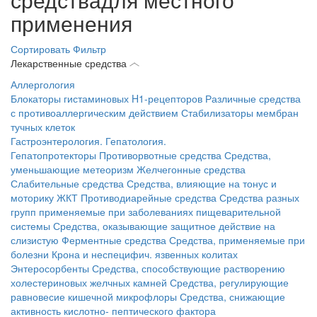
применения
Сортировать
Фильтр
Лекарственные средства
Аллергология
Блокаторы гистаминовых H1-рецепторов
Различные средства
с противоаллергическим действием
Стабилизаторы мембран
тучных клеток
Гастроэнтерология. Гепатология.
Гепатопротекторы
Противорвотные средства
Средства,
уменьшающие метеоризм
Желчегонные средства
Слабительные средства
Средства, влияющие на тонус и
моторику ЖКТ
Противодиарейные средства
Средства разных
групп применяемые при заболеваниях пищеварительной
системы
Средства, оказывающие защитное действие на
слизистую
Ферментные средства
Средства, применяемые при
болезни Крона и неспецифич. язвенных колитах
Энтеросорбенты
Средства, способствующие растворению
холестериновых желчных камней
Средства, регулирующие
равновесие кишечной микрофлоры
Средства, снижающие
активность кислотно- пептического фактора