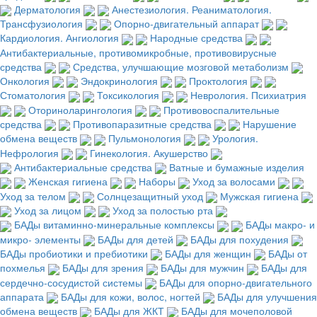
Дерматология
Анестезиология. Реаниматология.
Трансфузиология
Опорно-двигательный аппарат
Кардиология. Ангиология
Народные средства
Антибактериальные, противомикробные, противовирусные
средства
Средства, улучшающие мозговой метаболизм
Онкология
Эндокринология
Проктология
Стоматология
Токсикология
Неврология. Психиатрия
Оториноларингология
Противовоспалительные
средства
Противопаразитные средства
Нарушение
обмена веществ
Пульмонология
Урология.
Нефрология
Гинекология. Акушерство
Антибактериальные средства
Ватные и бумажные изделия
Женская гигиена
Наборы
Уход за волосами
Уход за телом
Солнцезащитный уход
Мужская гигиена
Уход за лицом
Уход за полостью рта
БАДы витаминно-минеральные комплексы
БАДы макро- и
микро- элементы
БАДы для детей
БАДы для похудения
БАДы пробиотики и пребиотики
БАДы для женщин
БАДы от
похмелья
БАДы для зрения
БАДы для мужчин
БАДы для
сердечно-сосудистой системы
БАДы для опорно-двигательного
аппарата
БАДы для кожи, волос, ногтей
БАДы для улучшения
обмена веществ
БАДы для ЖКТ
БАДы для мочеполовой