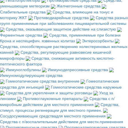
уменьшающие метеоризм
Желчегонные средства
Слабительные средства
Средства, влияющие на тонус и
моторику ЖКТ
Противодиарейные средства
Средства разных
групп применяемые при заболеваниях пищеварительной системы
Средства, оказывающие защитное действие на слизистую
Ферментные средства
Средства, применяемые при болезни
Крона и неспецифич. язвенных колитах
Энтеросорбенты
Средства, способствующие растворению холестериновых желчных
камней
Средства, регулирующие равновесие кишечной
микрофлоры
Средства, снижающие активность кислотно-
пептического фактора
Иммуноглобулины
Иммунодепрессивные средства
Иммуномодулирующие средства
Гомеопатические средства внутренние
Гомеопатические
средства для инъекций
Гомеопатические средства наружные
Средства для укрепления и защиты роговицы
Уход за
линзами
Противоглаукомные препараты
Средства с п/
микробным действием для местного применения
Средства,
стимул. процессы регенерации для местного примен.
Сосудосуживающие средствадля местного применения
Средства с п/воспалительным действием для местн.применения
Противовирусные средства
Противоаллергические средства