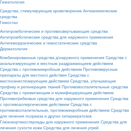
Гематология
Средства, стимулирующие кроветворение
Антианемические
средства
Гемостаз
Антитромботические и противосвертывающие средства
Антитромботические средства для наружного применения
Антигеморрагические и гемостатические средства
Дерматология
Комбинированные средства д/наружного применения
Средства с
анальгезирующим и местным раздражающием действием
Средства с противомикробным действием
Противовирусные
препараты для местного действия
Средства с
местноанестезирующим действием
Средства, улучшающие
трофику и регенерацию тканей
Противовоспалительные средства
Средства с прижигающим и мумифицирующим действием
Противогрибковые средства для наружного применения
Средства
с противоаллергическим действием
Средства с
противовоспалительным, противомикробным действием
Средства
для лечения псориаза и других гиперкератозов
Глюкокортикостероиды для наружного применения
Средства для
лечения сухости кожи
Средства для лечения угрей