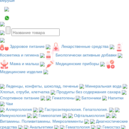
Здоровое питание
Лекарственные средства
Косметика и гигиена
Биологически активные добавки
Мама и малыш
Медицинские приборы
Медицинские изделия
Леденцы, конфеты, шоколад, печенье
Минеральная вода
Хлопья, отруби, клетчатка
Продукты без содержания сахара
Спортивное питание
Гематогены
Батончики
Напитки
Чаи
Аллергология
Гастроэнтерология. Гепатология.
Иммунология
Гомеопатия
Офтальмология
Витамины. Поливитамины. Микроэлементы
Диагностические
средства
Анальгетики
Гематология
Гемостаз