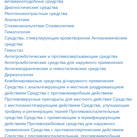
витаминоподобные средства
Диагностические средства
Рентгеноконтрастные средства
Анальгетики
Спазмоанальгетики
Спазмолитики
Гематология
Средства, стимулирующие кроветворение
Антианемические
средства
Гемостаз
Антитромботические и противосвертывающие средства
Антитромботические средства для наружного применения
Антигеморрагические и гемостатические средства
Дерматология
Комбинированные средства д/наружного применения
Средства с анальгезирующим и местным раздражающием
действием
Средства с противомикробным действием
Противовирусные препараты для местного действия
Средства
с местноанестезирующим действием
Средства, улучшающие
трофику и регенерацию тканей
Противовоспалительные
средства
Средства с прижигающим и мумифицирующим
действием
Противогрибковые средства для наружного
применения
Средства с противоаллергическим действием
Средства с противовоспалительным, противомикробным