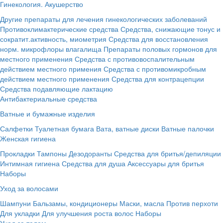
Гинекология. Акушерство
Другие препараты для лечения гинекологических заболеваний
Противоклимактерические средства
Средства, снижающие тонус и
сократит.активность, миометрия
Средства для восстановления
норм. микрофлоры влагалища
Препараты половых гормонов для
местного применения
Средства с противовоспалительным
действием местного примения
Средства с противомикробным
действием местного применения
Средства для контрацепции
Средства подавляющие лактацию
Антибактериальные средства
Ватные и бумажные изделия
Салфетки
Туалетная бумага
Вата, ватные диски
Ватные палочки
Женская гигиена
Прокладки
Тампоны
Дезодоранты
Средства для бритья/депиляции
Интимная гигиена
Средства для душа
Аксессуары для бритья
Наборы
Уход за волосами
Шампуни
Бальзамы, кондиционеры
Маски, масла
Против перхоти
Для укладки
Для улучшения роста волос
Наборы
Уход за телом