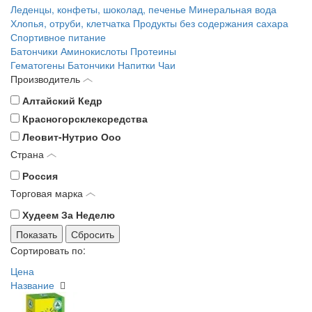
Леденцы, конфеты, шоколад, печенье
Минеральная вода
Хлопья, отруби, клетчатка
Продукты без содержания сахара
Спортивное питание
Батончики
Аминокислоты
Протеины
Гематогены
Батончики
Напитки
Чаи
Производитель
Алтайский Кедр
Красногорсклексредства
Леовит-Нутрио Ооо
Страна
Россия
Торговая марка
Худеем За Неделю
Сортировать по:
Цена
Название