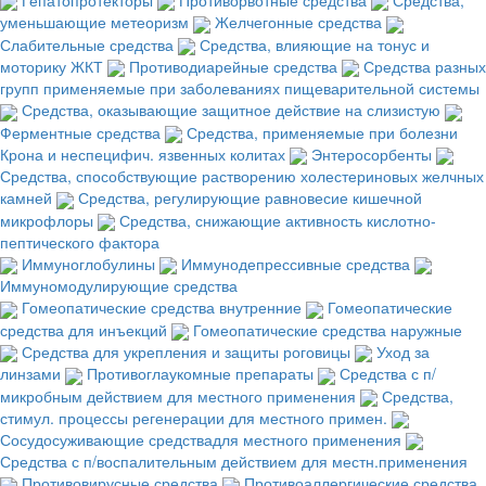
уменьшающие метеоризм
Желчегонные средства
Слабительные средства
Средства, влияющие на тонус и
моторику ЖКТ
Противодиарейные средства
Средства разных
групп применяемые при заболеваниях пищеварительной системы
Средства, оказывающие защитное действие на слизистую
Ферментные средства
Средства, применяемые при болезни
Крона и неспецифич. язвенных колитах
Энтеросорбенты
Средства, способствующие растворению холестериновых желчных
камней
Средства, регулирующие равновесие кишечной
микрофлоры
Средства, снижающие активность кислотно-
пептического фактора
Иммуноглобулины
Иммунодепрессивные средства
Иммуномодулирующие средства
Гомеопатические средства внутренние
Гомеопатические
средства для инъекций
Гомеопатические средства наружные
Средства для укрепления и защиты роговицы
Уход за
линзами
Противоглаукомные препараты
Средства с п/
микробным действием для местного применения
Средства,
стимул. процессы регенерации для местного примен.
Сосудосуживающие средствадля местного применения
Средства с п/воспалительным действием для местн.применения
Противовирусные средства
Противоаллергические средства