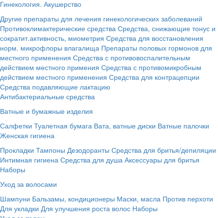
Гинекология. Акушерство
Другие препараты для лечения гинекологических заболеваний
Противоклимактерические средства
Средства, снижающие тонус и
сократит.активность, миометрия
Средства для восстановления
норм. микрофлоры влагалища
Препараты половых гормонов для
местного применения
Средства с противовоспалительным
действием местного примения
Средства с противомикробным
действием местного применения
Средства для контрацепции
Средства подавляющие лактацию
Антибактериальные средства
Ватные и бумажные изделия
Салфетки
Туалетная бумага
Вата, ватные диски
Ватные палочки
Женская гигиена
Прокладки
Тампоны
Дезодоранты
Средства для бритья/депиляции
Интимная гигиена
Средства для душа
Аксессуары для бритья
Наборы
Уход за волосами
Шампуни
Бальзамы, кондиционеры
Маски, масла
Против перхоти
Для укладки
Для улучшения роста волос
Наборы
Уход за телом