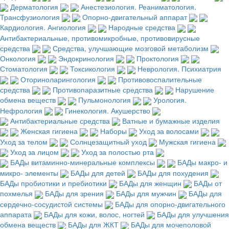
Дерматология
Анестезиология. Реаниматология.
Трансфузиология
Опорно-двигательный аппарат
Кардиология. Ангиология
Народные средства
Антибактериальные, противомикробные, противовирусные
средства
Средства, улучшающие мозговой метаболизм
Онкология
Эндокринология
Проктология
Стоматология
Токсикология
Неврология. Психиатрия
Оториноларингология
Противовоспалительные
средства
Противопаразитные средства
Нарушение
обмена веществ
Пульмонология
Урология.
Нефрология
Гинекология. Акушерство
Антибактериальные средства
Ватные и бумажные изделия
Женская гигиена
Наборы
Уход за волосами
Уход за телом
Солнцезащитный уход
Мужская гигиена
Уход за лицом
Уход за полостью рта
БАДы витаминно-минеральные комплексы
БАДы макро- и
микро- элементы
БАДы для детей
БАДы для похудения
БАДы пробиотики и пребиотики
БАДы для женщин
БАДы от
похмелья
БАДы для зрения
БАДы для мужчин
БАДы для
сердечно-сосудистой системы
БАДы для опорно-двигательного
аппарата
БАДы для кожи, волос, ногтей
БАДы для улучшения
обмена веществ
БАДы для ЖКТ
БАДы для мочеполовой