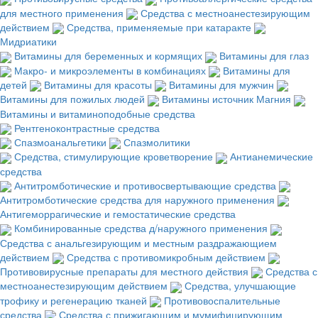
для местного применения
Средства с местноанестезирующим
действием
Средства, применяемые при катаракте
Мидриатики
Витамины для беременных и кормящих
Витамины для глаз
Макро- и микроэлементы в комбинациях
Витамины для
детей
Витамины для красоты
Витамины для мужчин
Витамины для пожилых людей
Витамины источник Магния
Витамины и витаминоподобные средства
Рентгеноконтрастные средства
Спазмоанальгетики
Спазмолитики
Средства, стимулирующие кроветворение
Антианемические
средства
Антитромботические и противосвертывающие средства
Антитромботические средства для наружного применения
Антигеморрагические и гемостатические средства
Комбинированные средства д/наружного применения
Средства с анальгезирующим и местным раздражающием
действием
Средства с противомикробным действием
Противовирусные препараты для местного действия
Средства с
местноанестезирующим действием
Средства, улучшающие
трофику и регенерацию тканей
Противовоспалительные
средства
Средства с прижигающим и мумифицирующим