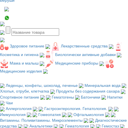
Здоровое питание
Лекарственные средства
Косметика и гигиена
Биологически активные добавки
Мама и малыш
Медицинские приборы
Медицинские изделия
Леденцы, конфеты, шоколад, печенье
Минеральная вода
Хлопья, отруби, клетчатка
Продукты без содержания сахара
Спортивное питание
Гематогены
Батончики
Напитки
Чаи
Аллергология
Гастроэнтерология. Гепатология.
Иммунология
Гомеопатия
Офтальмология
Витамины. Поливитамины. Микроэлементы
Диагностические
средства
Анальгетики
Гематология
Гемостаз