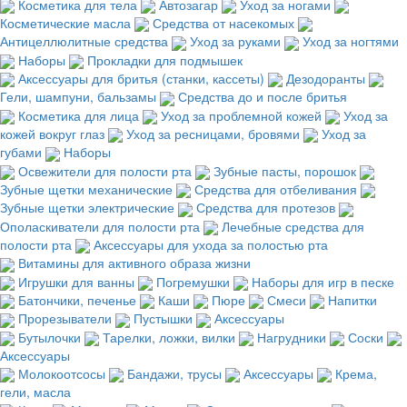
Косметика для тела
Автозагар
Уход за ногами
Косметические масла
Средства от насекомых
Антицеллюлитные средства
Уход за руками
Уход за ногтями
Наборы
Прокладки для подмышек
Аксессуары для бритья (станки, кассеты)
Дезодоранты
Гели, шампуни, бальзамы
Средства до и после бритья
Косметика для лица
Уход за проблемной кожей
Уход за
кожей вокруг глаз
Уход за ресницами, бровями
Уход за
губами
Наборы
Освежители для полости рта
Зубные пасты, порошок
Зубные щетки механические
Средства для отбеливания
Зубные щетки электрические
Средства для протезов
Ополаскиватели для полости рта
Лечебные средства для
полости рта
Аксессуары для ухода за полостью рта
Витамины для активного образа жизни
Игрушки для ванны
Погремушки
Наборы для игр в песке
Батончики, печенье
Каши
Пюре
Смеси
Напитки
Прорезыватели
Пустышки
Аксессуары
Бутылочки
Тарелки, ложки, вилки
Нагрудники
Соски
Аксессуары
Молокоотсосы
Бандажи, трусы
Аксессуары
Крема,
гели, масла