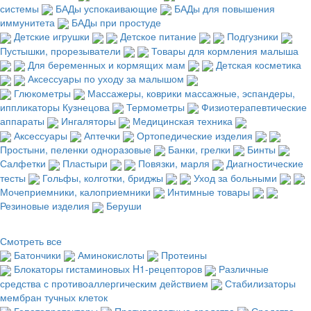
системы
БАДы успокаивающие
БАДы для повышения
иммунитета
БАДы при простуде
Детские игрушки
Детское питание
Подгузники
Пустышки, прорезыватели
Товары для кормления малыша
Для беременных и кормящих мам
Детская косметика
Аксессуары по уходу за малышом
Глюкометры
Массажеры, коврики массажные, эспандеры,
иппликаторы Кузнецова
Термометры
Физиотерапевтические
аппараты
Ингаляторы
Медицинская техника
Аксессуары
Аптечки
Ортопедические изделия
Простыни, пеленки одноразовые
Банки, грелки
Бинты
Салфетки
Пластыри
Повязки, марля
Диагностические
тесты
Гольфы, колготки, бриджы
Уход за больными
Мочеприемники, калоприемники
Интимные товары
Резиновые изделия
Беруши
Смотреть все
Батончики
Аминокислоты
Протеины
Блокаторы гистаминовых H1-рецепторов
Различные
средства с противоаллергическим действием
Стабилизаторы
мембран тучных клеток
Гепатопротекторы
Противорвотные средства
Средства,