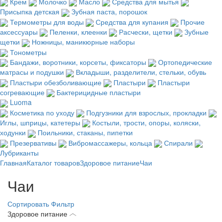
Крем
Молочко
Масло
Средства для мытья
Присыпка детская
Зубная паста, порошок
Термометры для воды
Средства для купания
Прочие
аксессуары
Пеленки, клеенки
Расчески, щетки
Зубные
щетки
Ножницы, маникюрные наборы
Тонометры
Бандажи, воротники, корсеты, фиксаторы
Ортопедические
матрасы и подушки
Вкладыши, разделители, стельки, обувь
Пластыри обезболивающие
Пластыри
Пластыри
согревающие
Бактерицидные пластыри
Luoma
Косметика по уходу
Подгузники для взрослых, прокладки
Иглы, шприцы, катетеры
Костыли, трости, опоры, коляски,
ходунки
Поильники, стаканы, пипетки
Презервативы
Вибромассажеры, кольца
Спирали
Лубриканты
Главная
Каталог товаров
Здоровое питание
Чаи
Чаи
Сортировать
Фильтр
Здоровое питание