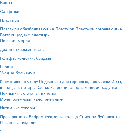
Бинты
Салфетки
Пластыри
Пластыри обезболивающие
Пластыри
Пластыри согревающие
Бактерицидные пластыри
Повязки, марля
Диагностические тесты
Гольфы, колготки, бриджы
Luoma
Уход за больными
Косметика по уходу
Подгузники для взрослых, прокладки
Иглы,
шприцы, катетеры
Костыли, трости, опоры, коляски, ходунки
Поильники, стаканы, пипетки
Мочеприемники, калоприемники
Интимные товары
Презервативы
Вибромассажеры, кольца
Спирали
Лубриканты
Резиновые изделия
Беруши