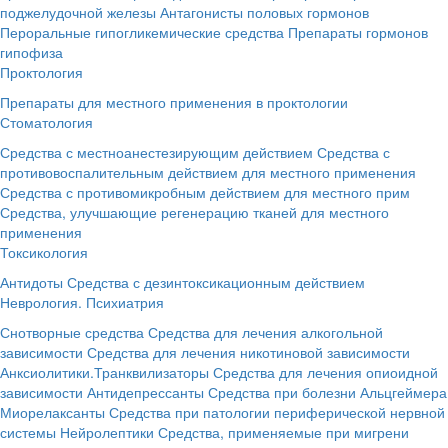
поджелудочной железы
Антагонисты половых гормонов
Пероральные гипогликемические средства
Препараты гормонов
гипофиза
Проктология
Препараты для местного применения в проктологии
Стоматология
Средства с местноанестезирующим действием
Средства с
противовоспалительным действием для местного применения
Средства с противомикробным действием для местного прим
Средства, улучшающие регенерацию тканей для местного
применения
Токсикология
Антидоты
Средства с дезинтоксикационным действием
Неврология. Психиатрия
Снотворные средства
Средства для лечения алкогольной
зависимости
Средства для лечения никотиновой зависимости
Анксиолитики.Транквилизаторы
Средства для лечения опиоидной
зависимости
Антидепрессанты
Средства при болезни Альцгеймера
Миорелаксанты
Средства при патологии периферической нервной
системы
Нейролептики
Средства, применяемые при мигрени