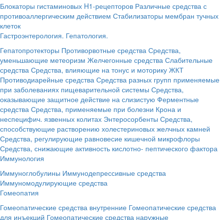
Блокаторы гистаминовых H1-рецепторов
Различные средства с
противоаллергическим действием
Стабилизаторы мембран тучных
клеток
Гастроэнтерология. Гепатология.
Гепатопротекторы
Противорвотные средства
Средства,
уменьшающие метеоризм
Желчегонные средства
Слабительные
средства
Средства, влияющие на тонус и моторику ЖКТ
Противодиарейные средства
Средства разных групп применяемые
при заболеваниях пищеварительной системы
Средства,
оказывающие защитное действие на слизистую
Ферментные
средства
Средства, применяемые при болезни Крона и
неспецифич. язвенных колитах
Энтеросорбенты
Средства,
способствующие растворению холестериновых желчных камней
Средства, регулирующие равновесие кишечной микрофлоры
Средства, снижающие активность кислотно- пептического фактора
Иммунология
Иммуноглобулины
Иммунодепрессивные средства
Иммуномодулирующие средства
Гомеопатия
Гомеопатические средства внутренние
Гомеопатические средства
для инъекций
Гомеопатические средства наружные