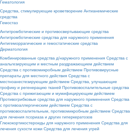
Гематология
Средства, стимулирующие кроветворение
Антианемические
средства
Гемостаз
Антитромботические и противосвертывающие средства
Антитромботические средства для наружного применения
Антигеморрагические и гемостатические средства
Дерматология
Комбинированные средства д/наружного применения
Средства с
анальгезирующим и местным раздражающием действием
Средства с противомикробным действием
Противовирусные
препараты для местного действия
Средства с
местноанестезирующим действием
Средства, улучшающие
трофику и регенерацию тканей
Противовоспалительные средства
Средства с прижигающим и мумифицирующим действием
Противогрибковые средства для наружного применения
Средства
с противоаллергическим действием
Средства с
противовоспалительным, противомикробным действием
Средства
для лечения псориаза и других гиперкератозов
Глюкокортикостероиды для наружного применения
Средства для
лечения сухости кожи
Средства для лечения угрей