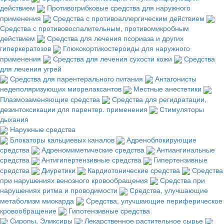
действием
Противогрибковые средства для наружного
применения
Средства с противоаллергическим действием
Средства с противовоспалительным, противомикробным
действием
Средства для лечения псориаза и других
гиперкератозов
Глюкокортикостероиды для наружного
применения
Средства для лечения сухости кожи
Средства
для лечения угрей
Средства для парентерального питания
Антагонисты
недеполяризующих миорелаксантов
Местные анестетики
Плазмозаменяющие средства
Средства для регидратации,
дезинтоксикации для парентер. применения
Стимуляторы
дыхания
Наружные средства
Блокаторы кальциевых каналов
Адреноблокирующие
средства
Адреномиметические средства
Антиангинальные
средства
Антигипертензивные средства
Гипертензивные
средства
Диуретики
Кардиотонические средства
Средства
при нарушениях венозного кровообращения
Средства при
нарушениях ритма и проводимости
Средства, улучшающие
метаболизм миокарда
Средства, улучшающие периферическое
кровообращение
Гипотензивные средства
Сиропы, Эликсиры
Лекарственное растительное сырье