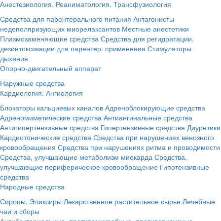
Анестезиология. Реаниматология. Трансфузиология
Средства для парентерального питания
Антагонисты
недеполяризующих миорелаксантов
Местные анестетики
Плазмозаменяющие средства
Средства для регидратации,
дезинтоксикации для парентер. применения
Стимуляторы
дыхания
Опорно-двигательный аппарат
Наружные средства
Кардиология. Ангиология
Блокаторы кальциевых каналов
Адреноблокирующие средства
Адреномиметические средства
Антиангинальные средства
Антигипертензивные средства
Гипертензивные средства
Диуретики
Кардиотонические средства
Средства при нарушениях венозного
кровообращения
Средства при нарушениях ритма и проводимости
Средства, улучшающие метаболизм миокарда
Средства,
улучшающие периферическое кровообращение
Гипотензивные
средства
Народные средства
Сиропы, Эликсиры
Лекарственное растительное сырье
Лечебные
чаи и сборы
Антибактериальные, противомикробные, противовирусные