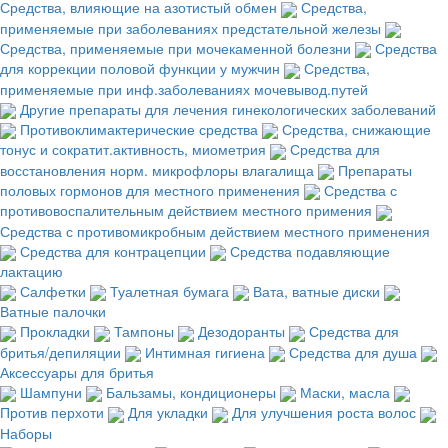
Средства, влияющие на азотистый обмен
Средства,
применяемые при заболеваниях предстательной железы
Средства, применяемые при мочекаменной болезни
Средства
для коррекции половой функции у мужчин
Средства,
применяемые при инф.заболеваниях мочевывод.путей
Другие препараты для лечения гинекологических заболеваний
Противоклимактерические средства
Средства, снижающие
тонус и сократит.активность, миометрия
Средства для
восстановления норм. микрофлоры влагалища
Препараты
половых гормонов для местного применения
Средства с
противовоспалительным действием местного примения
Средства с противомикробным действием местного применения
Средства для контрацепции
Средства подавляющие
лактацию
Салфетки
Туалетная бумага
Вата, ватные диски
Ватные палочки
Прокладки
Тампоны
Дезодоранты
Средства для
бритья/депиляции
Интимная гигиена
Средства для душа
Аксессуары для бритья
Шампуни
Бальзамы, кондиционеры
Маски, масла
Против перхоти
Для укладки
Для улучшения роста волос
Наборы