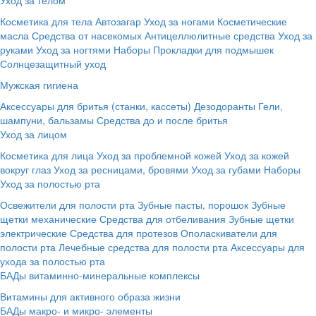
Косметика для тела
Автозагар
Уход за ногами
Косметические
масла
Средства от насекомых
Антицеллюлитные средства
Уход за
руками
Уход за ногтями
Наборы
Прокладки для подмышек
Солнцезащитный уход
Мужская гигиена
Аксессуары для бритья (станки, кассеты)
Дезодоранты
Гели,
шампуни, бальзамы
Средства до и после бритья
Уход за лицом
Косметика для лица
Уход за проблемной кожей
Уход за кожей
вокруг глаз
Уход за ресницами, бровями
Уход за губами
Наборы
Уход за полостью рта
Освежители для полости рта
Зубные пасты, порошок
Зубные
щетки механические
Средства для отбеливания
Зубные щетки
электрические
Средства для протезов
Ополаскиватели для
полости рта
Лечебные средства для полости рта
Аксессуары для
ухода за полостью рта
БАДы витаминно-минеральные комплексы
Витамины для активного образа жизни
БАДы макро- и микро- элементы