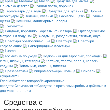
Крем
Молочко
Масло
Средства для мытья
Присыпка детская
Зубная паста, порошок
Термометры для воды
Средства для купания
Прочие
аксессуары
Пеленки, клеенки
Расчески, щетки
Зубные
щетки
Ножницы, маникюрные наборы
Тонометры
Бандажи, воротники, корсеты, фиксаторы
Ортопедические
матрасы и подушки
Вкладыши, разделители, стельки, обувь
Пластыри обезболивающие
Пластыри
Пластыри
согревающие
Бактерицидные пластыри
Luoma
Косметика по уходу
Подгузники для взрослых, прокладки
Иглы, шприцы, катетеры
Костыли, трости, опоры, коляски,
ходунки
Поильники, стаканы, пипетки
Презервативы
Вибромассажеры, кольца
Спирали
Лубриканты
Главная
Каталог товаров
Лекарственные
средства
Стоматология
Средства с противомикробным действием
для местного прим
Средства с
противомикробным