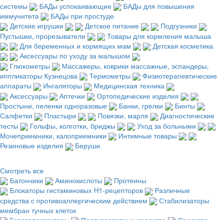
системы
БАДы успокаивающие
БАДы для повышения
иммунитета
БАДы при простуде
Детские игрушки
Детское питание
Подгузники
Пустышки, прорезыватели
Товары для кормления малыша
Для беременных и кормящих мам
Детская косметика
Аксессуары по уходу за малышом
Глюкометры
Массажеры, коврики массажные, эспандеры,
иппликаторы Кузнецова
Термометры
Физиотерапевтические
аппараты
Ингаляторы
Медицинская техника
Аксессуары
Аптечки
Ортопедические изделия
Простыни, пеленки одноразовые
Банки, грелки
Бинты
Салфетки
Пластыри
Повязки, марля
Диагностические
тесты
Гольфы, колготки, бриджы
Уход за больными
Мочеприемники, калоприемники
Интимные товары
Резиновые изделия
Беруши
Смотреть все
Батончики
Аминокислоты
Протеины
Блокаторы гистаминовых H1-рецепторов
Различные
средства с противоаллергическим действием
Стабилизаторы
мембран тучных клеток
Гепатопротекторы
Противорвотные средства
Средства,