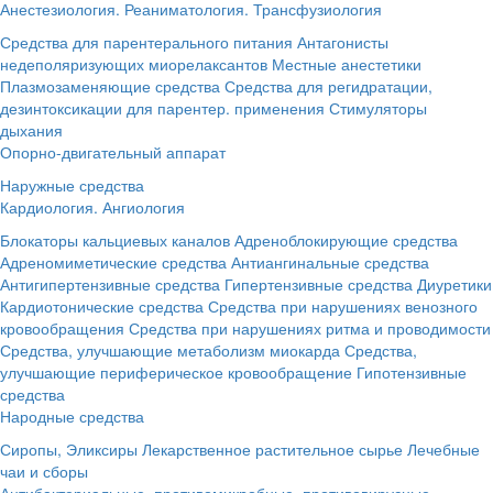
Анестезиология. Реаниматология. Трансфузиология
Средства для парентерального питания
Антагонисты
недеполяризующих миорелаксантов
Местные анестетики
Плазмозаменяющие средства
Средства для регидратации,
дезинтоксикации для парентер. применения
Стимуляторы
дыхания
Опорно-двигательный аппарат
Наружные средства
Кардиология. Ангиология
Блокаторы кальциевых каналов
Адреноблокирующие средства
Адреномиметические средства
Антиангинальные средства
Антигипертензивные средства
Гипертензивные средства
Диуретики
Кардиотонические средства
Средства при нарушениях венозного
кровообращения
Средства при нарушениях ритма и проводимости
Средства, улучшающие метаболизм миокарда
Средства,
улучшающие периферическое кровообращение
Гипотензивные
средства
Народные средства
Сиропы, Эликсиры
Лекарственное растительное сырье
Лечебные
чаи и сборы
Антибактериальные, противомикробные, противовирусные