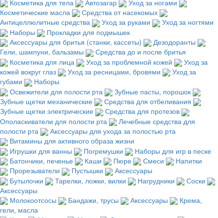
Косметика для тела
Автозагар
Уход за ногами
Косметические масла
Средства от насекомых
Антицеллюлитные средства
Уход за руками
Уход за ногтями
Наборы
Прокладки для подмышек
Аксессуары для бритья (станки, кассеты)
Дезодоранты
Гели, шампуни, бальзамы
Средства до и после бритья
Косметика для лица
Уход за проблемной кожей
Уход за
кожей вокруг глаз
Уход за ресницами, бровями
Уход за
губами
Наборы
Освежители для полости рта
Зубные пасты, порошок
Зубные щетки механические
Средства для отбеливания
Зубные щетки электрические
Средства для протезов
Ополаскиватели для полости рта
Лечебные средства для
полости рта
Аксессуары для ухода за полостью рта
Витамины для активного образа жизни
Игрушки для ванны
Погремушки
Наборы для игр в песке
Батончики, печенье
Каши
Пюре
Смеси
Напитки
Прорезыватели
Пустышки
Аксессуары
Бутылочки
Тарелки, ложки, вилки
Нагрудники
Соски
Аксессуары
Молокоотсосы
Бандажи, трусы
Аксессуары
Крема,
гели, масла