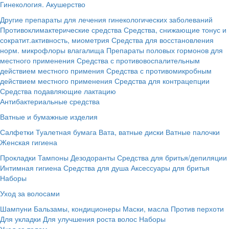
Гинекология. Акушерство
Другие препараты для лечения гинекологических заболеваний
Противоклимактерические средства
Средства, снижающие тонус и
сократит.активность, миометрия
Средства для восстановления
норм. микрофлоры влагалища
Препараты половых гормонов для
местного применения
Средства с противовоспалительным
действием местного примения
Средства с противомикробным
действием местного применения
Средства для контрацепции
Средства подавляющие лактацию
Антибактериальные средства
Ватные и бумажные изделия
Салфетки
Туалетная бумага
Вата, ватные диски
Ватные палочки
Женская гигиена
Прокладки
Тампоны
Дезодоранты
Средства для бритья/депиляции
Интимная гигиена
Средства для душа
Аксессуары для бритья
Наборы
Уход за волосами
Шампуни
Бальзамы, кондиционеры
Маски, масла
Против перхоти
Для укладки
Для улучшения роста волос
Наборы
Уход за телом