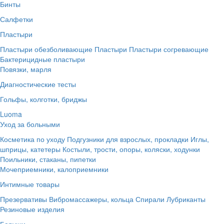
Бинты
Салфетки
Пластыри
Пластыри обезболивающие
Пластыри
Пластыри согревающие
Бактерицидные пластыри
Повязки, марля
Диагностические тесты
Гольфы, колготки, бриджы
Luoma
Уход за больными
Косметика по уходу
Подгузники для взрослых, прокладки
Иглы,
шприцы, катетеры
Костыли, трости, опоры, коляски, ходунки
Поильники, стаканы, пипетки
Мочеприемники, калоприемники
Интимные товары
Презервативы
Вибромассажеры, кольца
Спирали
Лубриканты
Резиновые изделия
Беруши