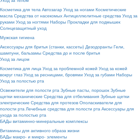
Косметика для тела
Автозагар
Уход за ногами
Косметические
масла
Средства от насекомых
Антицеллюлитные средства
Уход за
руками
Уход за ногтями
Наборы
Прокладки для подмышек
Солнцезащитный уход
Мужская гигиена
Аксессуары для бритья (станки, кассеты)
Дезодоранты
Гели,
шампуни, бальзамы
Средства до и после бритья
Уход за лицом
Косметика для лица
Уход за проблемной кожей
Уход за кожей
вокруг глаз
Уход за ресницами, бровями
Уход за губами
Наборы
Уход за полостью рта
Освежители для полости рта
Зубные пасты, порошок
Зубные
щетки механические
Средства для отбеливания
Зубные щетки
электрические
Средства для протезов
Ополаскиватели для
полости рта
Лечебные средства для полости рта
Аксессуары для
ухода за полостью рта
БАДы витаминно-минеральные комплексы
Витамины для активного образа жизни
БАДы макро- и микро- элементы