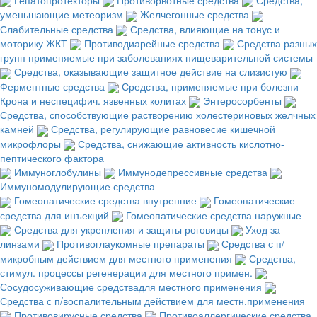
уменьшающие метеоризм
Желчегонные средства
Слабительные средства
Средства, влияющие на тонус и
моторику ЖКТ
Противодиарейные средства
Средства разных
групп применяемые при заболеваниях пищеварительной системы
Средства, оказывающие защитное действие на слизистую
Ферментные средства
Средства, применяемые при болезни
Крона и неспецифич. язвенных колитах
Энтеросорбенты
Средства, способствующие растворению холестериновых желчных
камней
Средства, регулирующие равновесие кишечной
микрофлоры
Средства, снижающие активность кислотно-
пептического фактора
Иммуноглобулины
Иммунодепрессивные средства
Иммуномодулирующие средства
Гомеопатические средства внутренние
Гомеопатические
средства для инъекций
Гомеопатические средства наружные
Средства для укрепления и защиты роговицы
Уход за
линзами
Противоглаукомные препараты
Средства с п/
микробным действием для местного применения
Средства,
стимул. процессы регенерации для местного примен.
Сосудосуживающие средствадля местного применения
Средства с п/воспалительным действием для местн.применения
Противовирусные средства
Противоаллергические средства