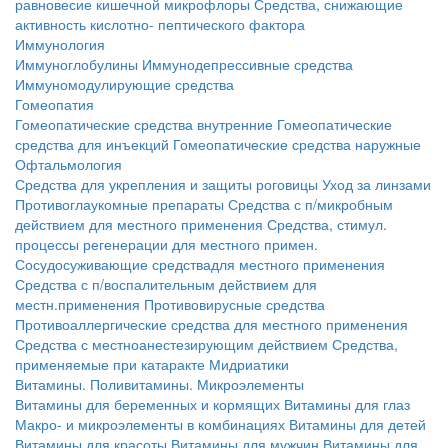
равновесие кишечной микрофлоры
Средства, снижающие
активность кислотно- пептического фактора
Иммунология
Иммуноглобулины
Иммунодепрессивные средства
Иммуномодулирующие средства
Гомеопатия
Гомеопатические средства внутренние
Гомеопатические
средства для инъекций
Гомеопатические средства наружные
Офтальмология
Средства для укрепления и защиты роговицы
Уход за линзами
Противоглаукомные препараты
Средства с п/микробным
действием для местного применения
Средства, стимул.
процессы регенерации для местного примен.
Сосудосуживающие средствадля местного применения
Средства с п/воспалительным действием для
местн.применения
Противовирусные средства
Противоаллергические средства для местного применения
Средства с местноанестезирующим действием
Средства,
применяемые при катаракте
Мидриатики
Витамины. Поливитамины. Микроэлементы
Витамины для беременных и кормящих
Витамины для глаз
Макро- и микроэлементы в комбинациях
Витамины для детей
Витамины для красоты
Витамины для мужчин
Витамины для