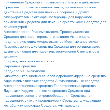
применения
Средства с противоаллергическим действием
Средства с противовоспалительным, противомикробным
действием
Средства для лечения псориаза и других
гиперкератозов
Глюкокортикостероиды для наружного
применения
Средства для лечения сухости кожи
Средства для
лечения угрей
Анестезиология. Реаниматология. Трансфузиология
Средства для парентерального питания
Антагонисты
недеполяризующих миорелаксантов
Местные анестетики
Плазмозаменяющие средства
Средства для регидратации,
дезинтоксикации для парентер. применения
Стимуляторы
дыхания
Опорно-двигательный аппарат
Наружные средства
Кардиология. Ангиология
Блокаторы кальциевых каналов
Адреноблокирующие средства
Адреномиметические средства
Антиангинальные средства
Антигипертензивные средства
Гипертензивные средства
Диуретики
Кардиотонические средства
Средства при
нарушениях венозного кровообращения
Средства при
нарушениях ритма и проводимости
Средства, улучшающие
метаболизм миокарда
Средства, улучшающие