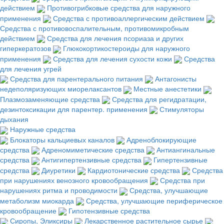
действием
Противогрибковые средства для наружного
применения
Средства с противоаллергическим действием
Средства с противовоспалительным, противомикробным
действием
Средства для лечения псориаза и других
гиперкератозов
Глюкокортикостероиды для наружного
применения
Средства для лечения сухости кожи
Средства
для лечения угрей
Средства для парентерального питания
Антагонисты
недеполяризующих миорелаксантов
Местные анестетики
Плазмозаменяющие средства
Средства для регидратации,
дезинтоксикации для парентер. применения
Стимуляторы
дыхания
Наружные средства
Блокаторы кальциевых каналов
Адреноблокирующие
средства
Адреномиметические средства
Антиангинальные
средства
Антигипертензивные средства
Гипертензивные
средства
Диуретики
Кардиотонические средства
Средства
при нарушениях венозного кровообращения
Средства при
нарушениях ритма и проводимости
Средства, улучшающие
метаболизм миокарда
Средства, улучшающие периферическое
кровообращение
Гипотензивные средства
Сиропы, Эликсиры
Лекарственное растительное сырье