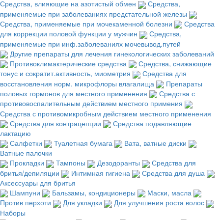
Средства, влияющие на азотистый обмен
Средства,
применяемые при заболеваниях предстательной железы
Средства, применяемые при мочекаменной болезни
Средства
для коррекции половой функции у мужчин
Средства,
применяемые при инф.заболеваниях мочевывод.путей
Другие препараты для лечения гинекологических заболеваний
Противоклимактерические средства
Средства, снижающие
тонус и сократит.активность, миометрия
Средства для
восстановления норм. микрофлоры влагалища
Препараты
половых гормонов для местного применения
Средства с
противовоспалительным действием местного примения
Средства с противомикробным действием местного применения
Средства для контрацепции
Средства подавляющие
лактацию
Салфетки
Туалетная бумага
Вата, ватные диски
Ватные палочки
Прокладки
Тампоны
Дезодоранты
Средства для
бритья/депиляции
Интимная гигиена
Средства для душа
Аксессуары для бритья
Шампуни
Бальзамы, кондиционеры
Маски, масла
Против перхоти
Для укладки
Для улучшения роста волос
Наборы