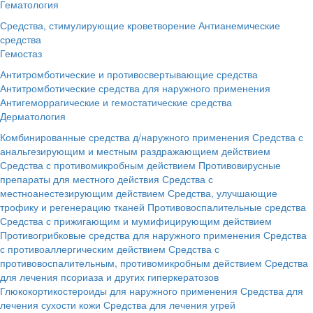
Гематология
Средства, стимулирующие кроветворение
Антианемические
средства
Гемостаз
Антитромботические и противосвертывающие средства
Антитромботические средства для наружного применения
Антигеморрагические и гемостатические средства
Дерматология
Комбинированные средства д/наружного применения
Средства с
анальгезирующим и местным раздражающием действием
Средства с противомикробным действием
Противовирусные
препараты для местного действия
Средства с
местноанестезирующим действием
Средства, улучшающие
трофику и регенерацию тканей
Противовоспалительные средства
Средства с прижигающим и мумифицирующим действием
Противогрибковые средства для наружного применения
Средства
с противоаллергическим действием
Средства с
противовоспалительным, противомикробным действием
Средства
для лечения псориаза и других гиперкератозов
Глюкокортикостероиды для наружного применения
Средства для
лечения сухости кожи
Средства для лечения угрей