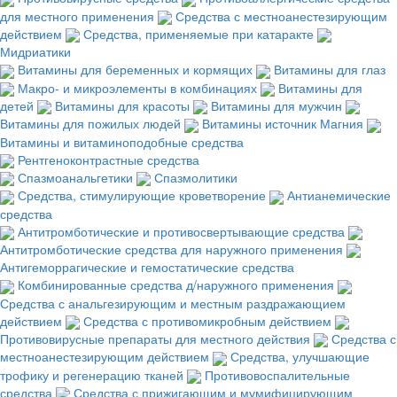
для местного применения
Средства с местноанестезирующим
действием
Средства, применяемые при катаракте
Мидриатики
Витамины для беременных и кормящих
Витамины для глаз
Макро- и микроэлементы в комбинациях
Витамины для
детей
Витамины для красоты
Витамины для мужчин
Витамины для пожилых людей
Витамины источник Магния
Витамины и витаминоподобные средства
Рентгеноконтрастные средства
Спазмоанальгетики
Спазмолитики
Средства, стимулирующие кроветворение
Антианемические
средства
Антитромботические и противосвертывающие средства
Антитромботические средства для наружного применения
Антигеморрагические и гемостатические средства
Комбинированные средства д/наружного применения
Средства с анальгезирующим и местным раздражающием
действием
Средства с противомикробным действием
Противовирусные препараты для местного действия
Средства с
местноанестезирующим действием
Средства, улучшающие
трофику и регенерацию тканей
Противовоспалительные
средства
Средства с прижигающим и мумифицирующим