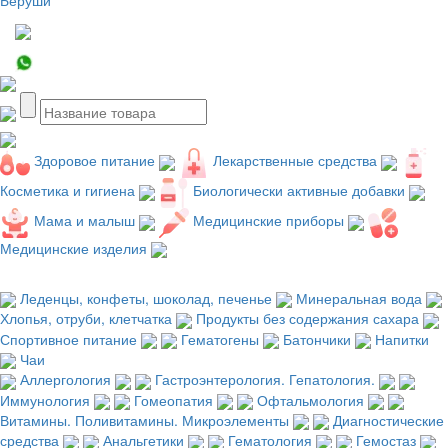
Здоровое питание
Лекарственные средства
Косметика и гигиена
Биологически активные добавки
Мама и малыш
Медицинские приборы
Медицинские изделия
Леденцы, конфеты, шоколад, печенье
Минеральная вода
Хлопья, отруби, клетчатка
Продукты без содержания сахара
Спортивное питание
Гематогены
Батончики
Напитки
Чаи
Аллергология
Гастроэнтерология. Гепатология.
Иммунология
Гомеопатия
Офтальмология
Витамины. Поливитамины. Микроэлементы
Диагностические
средства
Анальгетики
Гематология
Гемостаз