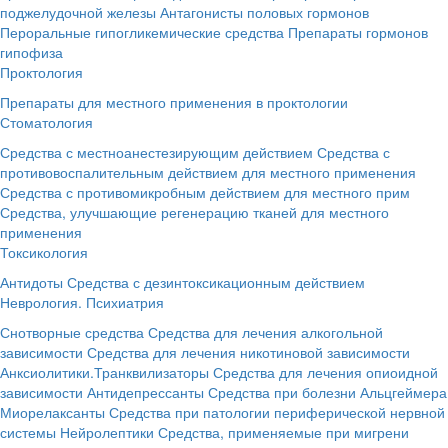
поджелудочной железы
Антагонисты половых гормонов
Пероральные гипогликемические средства
Препараты гормонов
гипофиза
Проктология
Препараты для местного применения в проктологии
Стоматология
Средства с местноанестезирующим действием
Средства с
противовоспалительным действием для местного применения
Средства с противомикробным действием для местного прим
Средства, улучшающие регенерацию тканей для местного
применения
Токсикология
Антидоты
Средства с дезинтоксикационным действием
Неврология. Психиатрия
Снотворные средства
Средства для лечения алкогольной
зависимости
Средства для лечения никотиновой зависимости
Анксиолитики.Транквилизаторы
Средства для лечения опиоидной
зависимости
Антидепрессанты
Средства при болезни Альцгеймера
Миорелаксанты
Средства при патологии периферической нервной
системы
Нейролептики
Средства, применяемые при мигрени