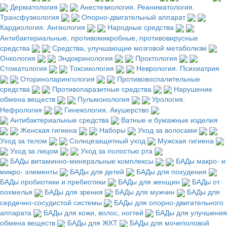
Дерматология
Анестезиология. Реаниматология.
Трансфузиология
Опорно-двигательный аппарат
Кардиология. Ангиология
Народные средства
Антибактериальные, противомикробные, противовирусные
средства
Средства, улучшающие мозговой метаболизм
Онкология
Эндокринология
Проктология
Стоматология
Токсикология
Неврология. Психиатрия
Оториноларингология
Противовоспалительные
средства
Противопаразитные средства
Нарушение
обмена веществ
Пульмонология
Урология.
Нефрология
Гинекология. Акушерство
Антибактериальные средства
Ватные и бумажные изделия
Женская гигиена
Наборы
Уход за волосами
Уход за телом
Солнцезащитный уход
Мужская гигиена
Уход за лицом
Уход за полостью рта
БАДы витаминно-минеральные комплексы
БАДы макро- и
микро- элементы
БАДы для детей
БАДы для похудения
БАДы пробиотики и пребиотики
БАДы для женщин
БАДы от
похмелья
БАДы для зрения
БАДы для мужчин
БАДы для
сердечно-сосудистой системы
БАДы для опорно-двигательного
аппарата
БАДы для кожи, волос, ногтей
БАДы для улучшения
обмена веществ
БАДы для ЖКТ
БАДы для мочеполовой