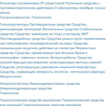
Блокаторы гистаминовых H1-рецепторов
Различные средства с
противоаллергическим действием
Стабилизаторы мембран тучных
клеток
Гастроэнтерология. Гепатология.
Гепатопротекторы
Противорвотные средства
Средства,
уменьшающие метеоризм
Желчегонные средства
Слабительные
средства
Средства, влияющие на тонус и моторику ЖКТ
Противодиарейные средства
Средства разных групп применяемые
при заболеваниях пищеварительной системы
Средства,
оказывающие защитное действие на слизистую
Ферментные
средства
Средства, применяемые при болезни Крона и
неспецифич. язвенных колитах
Энтеросорбенты
Средства,
способствующие растворению холестериновых желчных камней
Средства, регулирующие равновесие кишечной микрофлоры
Средства, снижающие активность кислотно- пептического фактора
Иммунология
Иммуноглобулины
Иммунодепрессивные средства
Иммуномодулирующие средства
Гомеопатия
Гомеопатические средства внутренние
Гомеопатические средства
для инъекций
Гомеопатические средства наружные