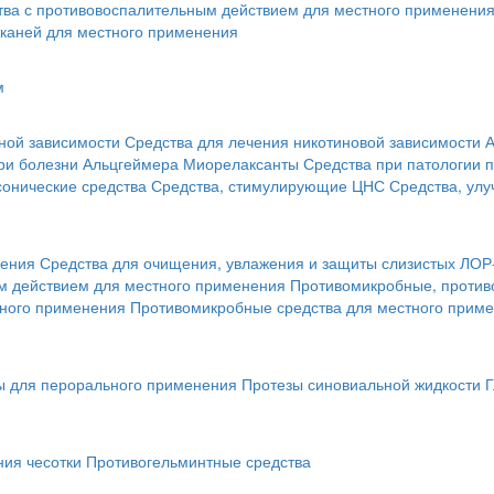
тва с противовоспалительным действием для местного применени
каней для местного применения
м
ной зависимости
Средства для лечения никотиновой зависимости
А
ри болезни Альцгеймера
Миорелаксанты
Средства при патологии 
онические средства
Средства, стимулирующие ЦНС
Средства, ул
нения
Средства для очищения, увлажения и защиты слизистых ЛОР
 действием для местного применения
Противомикробные, против
тного применения
Противомикробные средства для местного прим
ы для перорального применения
Протезы синовиальной жидкости
Г
ния чесотки
Противогельминтные средства