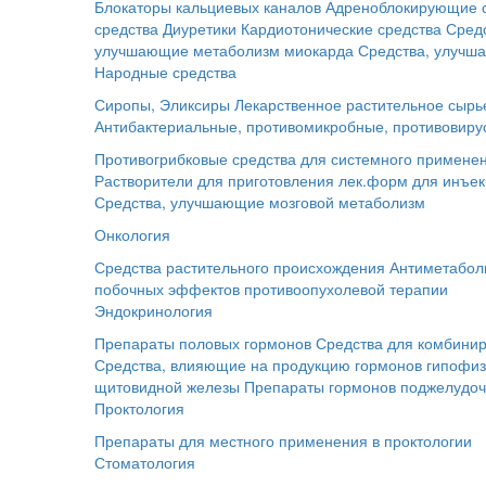
Блокаторы кальциевых каналов
Адреноблокирующие 
средства
Диуретики
Кардиотонические средства
Сред
улучшающие метаболизм миокарда
Средства, улучш
Народные средства
Сиропы, Эликсиры
Лекарственное растительное сырь
Антибактериальные, противомикробные, противовиру
Противогрибковые средства для системного примене
Растворители для приготовления лек.форм для инъе
Средства, улучшающие мозговой метаболизм
Онкология
Средства растительного происхождения
Антиметабол
побочных эффектов противоопухолевой терапии
Эндокринология
Препараты половых гормонов
Средства для комбинир
Средства, влияющие на продукцию гормонов гипофи
щитовидной железы
Препараты гормонов поджелудо
Проктология
Препараты для местного применения в проктологии
Стоматология