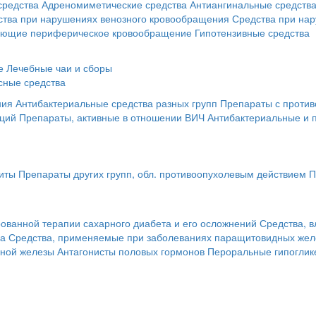
средства
Адреномиметические средства
Антиангинальные средств
ства при нарушениях венозного кровообращения
Средства при на
ающие периферическое кровообращение
Гипотензивные средства
е
Лечебные чаи и сборы
сные средства
ния
Антибактериальные средства разных групп
Препараты с против
кций
Препараты, активные в отношении ВИЧ
Антибактериальные и 
иты
Препараты других групп, обл. противоопухолевым действием
П
ованной терапии сахарного диабета и его осложнений
Средства, 
за
Средства, применяемые при заболеваниях паращитовидных жел
чной железы
Антагонисты половых гормонов
Пероральные гипоглик