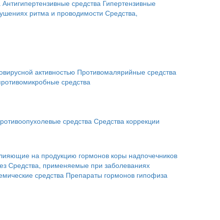
а
Антигипертензивные средства
Гипертензивные
рушениях ритма и проводимости
Средства,
овирусной активностью
Противомалярийные средства
противомикробные средства
ротивоопухолевые средства
Средства коррекции
влияющие на продукцию гормонов коры надпочечников
ез
Средства, применяемые при заболеваниях
емические средства
Препараты гормонов гипофиза