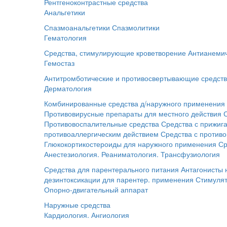
Рентгеноконтрастные средства
Анальгетики
Спазмоанальгетики
Спазмолитики
Гематология
Средства, стимулирующие кроветворение
Антианемич
Гемостаз
Антитромботические и противосвертывающие средст
Дерматология
Комбинированные средства д/наружного применения
Противовирусные препараты для местного действия
Противовоспалительные средства
Средства с прижи
противоаллергическим действием
Средства с против
Глюкокортикостероиды для наружного применения
Ср
Анестезиология. Реаниматология. Трансфузиология
Средства для парентерального питания
Антагонисты
дезинтоксикации для парентер. применения
Стимуля
Опорно-двигательный аппарат
Наружные средства
Кардиология. Ангиология