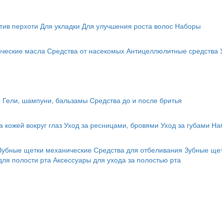
тив перхоти
Для укладки
Для улучшения роста волос
Наборы
ические масла
Средства от насекомых
Антицеллюлитные средства
ы
Гели, шампуни, бальзамы
Средства до и после бритья
а кожей вокруг глаз
Уход за ресницами, бровями
Уход за губами
На
Зубные щетки механические
Средства для отбеливания
Зубные щет
для полости рта
Аксессуары для ухода за полостью рта