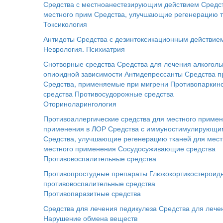
Средства с местноанестезирующим действием
Средс
местного прим
Средства, улучшающие регенерацию т
Токсикология
Антидоты
Средства с дезинтоксикационным действие
Неврология. Психиатрия
Снотворные средства
Средства для лечения алкоголь
опиоидной зависимости
Антидепрессанты
Средства п
Средства, применяемые при мигрени
Противопаркинс
средства
Противосудорожные средства
Оториноларингология
Противоаллергические средства для местного приме
применения в ЛОР
Средства с иммуностимулирующим
Средства, улучшающие регенерацию тканей для мес
местного применения
Сосудосуживающие средства
Противовоспалительные средства
Противопростудные препараты
Глюкокортикостероид
противовоспалительные средства
Противопаразитные средства
Средства для лечения педикулеза
Средства для лече
Нарушение обмена веществ