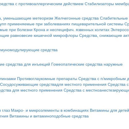
редства с противоаллергическим действием
Стабилизаторы мембра
а, уменьшающие метеоризм
Желчегонные средства
Слабительные 
рупп применяемые при заболеваниях пищеварительной системы
Ср
мые при болезни Крона и неспецифич. язвенных колитах
Энтеросо
ующие равновесие кишечной микрофлоры
Средства, снижающие акт
муномодулирующие средства
ие средства для инъекций
Гомеопатические средства наружные
 линзами
Противоглаукомные препараты
Средства с п/микробным 
Сосудосуживающие средствадля местного применения
Средства 
едства для местного применения
Средства с местноанестезирующ
 глаз
Макро- и микроэлементы в комбинациях
Витамины для дете
гния
Витамины и витаминоподобные средства