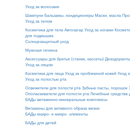
Уход за волосами
Шампуни
Бальзамы, кондиционеры
Маски, масла
Про
Уход за телом
Косметика для тела
Автозагар
Уход за ногами
Космет
для подмышек
Солнцезащитный уход
Мужская гигиена
Аксессуары для бритья (станки, кассеты)
Дезодорант
Уход за лицом
Косметика для лица
Уход за проблемной кожей
Уход з
Уход за полостью рта
Освежители для полости рта
Зубные пасты, порошок
Ополаскиватели для полости рта
Лечебные средства 
БАДы витаминно-минеральные комплексы
Витамины для активного образа жизни
БАДы макро- и микро- элементы
БАДы для детей