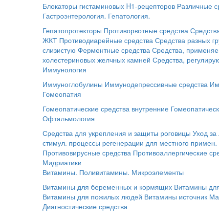
Блокаторы гистаминовых H1-рецепторов
Различные с
Гастроэнтерология. Гепатология.
Гепатопротекторы
Противорвотные средства
Средств
ЖКТ
Противодиарейные средства
Средства разных г
слизистую
Ферментные средства
Средства, применяе
холестериновых желчных камней
Средства, регулир
Иммунология
Иммуноглобулины
Иммунодепрессивные средства
Им
Гомеопатия
Гомеопатические средства внутренние
Гомеопатическ
Офтальмология
Средства для укрепления и защиты роговицы
Уход за
стимул. процессы регенерации для местного примен.
Противовирусные средства
Противоаллергические ср
Мидриатики
Витамины. Поливитамины. Микроэлементы
Витамины для беременных и кормящих
Витамины для
Витамины для пожилых людей
Витамины источник Ма
Диагностические средства