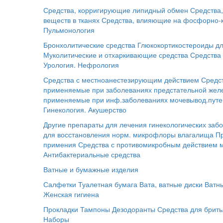
Средства, корригирующие липидный обмен
Средства
веществ в тканях
Средства, влияющие на фосфорно-
Пульмонология
Бронхолитические средства
Глюкокортикостероиды дл
Муколитические и отхаркивающие средства
Средства 
Урология. Нефрология
Средства с местноанестезирующим действием
Средс
применяемые при заболеваниях предстательной жел
применяемые при инф.заболеваниях мочевывод.путе
Гинекология. Акушерство
Другие препараты для лечения гинекологических заб
для восстановления норм. микрофлоры влагалища
П
примения
Средства с противомикробным действием 
Антибактериальные средства
Ватные и бумажные изделия
Салфетки
Туалетная бумага
Вата, ватные диски
Ватн
Женская гигиена
Прокладки
Тампоны
Дезодоранты
Средства для брит
Наборы