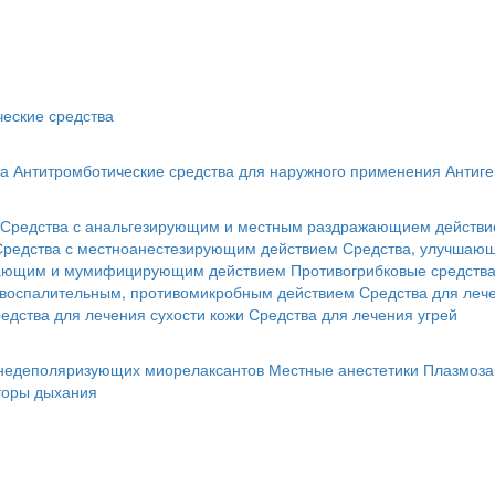
еские средства
ва
Антитромботические средства для наружного применения
Антиге
Средства с анальгезирующим и местным раздражающием действ
Средства с местноанестезирующим действием
Средства, улучшающ
гающим и мумифицирующим действием
Противогрибковые средств
овоспалительным, противомикробным действием
Средства для лече
едства для лечения сухости кожи
Средства для лечения угрей
 недеполяризующих миорелаксантов
Местные анестетики
Плазмоза
торы дыхания