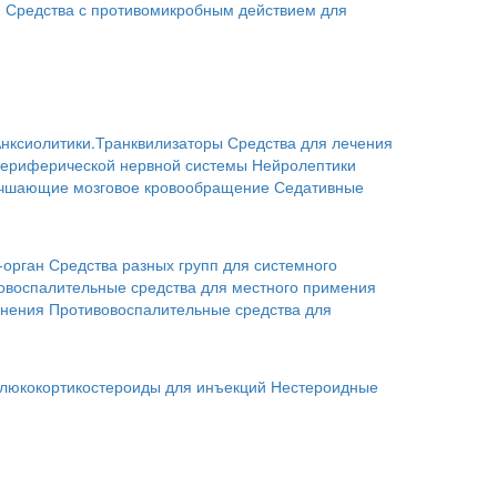
я
Средства с противомикробным действием для
нксиолитики.Транквилизаторы
Средства для лечения
периферической нервной системы
Нейролептики
учшающие мозговое кровообращение
Седативные
-орган
Средства разных групп для системного
овоспалительные средства для местного примения
енения
Противовоспалительные средства для
люкокортикостероиды для инъекций
Нестероидные