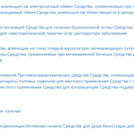
, влияющие на электролитный обмен
Средства, применяемые при 
кальциевый обмен
Средства, влияющие на обмен веществ в хряще
я ингаляций
Средства для лечения бронхиальной астмы
Средства 
для симптоматической терапии остр. респираторн.заболеваний
тва, влияющие на тонус гладкой мускулатуры мочевыводящих путе
езы
Средства, применяемые при мочекаменной болезни
Средства 
й
олеваний
Противоклимактерические средства
Средства, снижающие 
репараты половых гормонов для местного применения
Средства с
местного применения
Средства для контрацепции
Средства подав
ые палочки
ья/депиляции
Интимная гигиена
Средства для душа
Аксессуары для