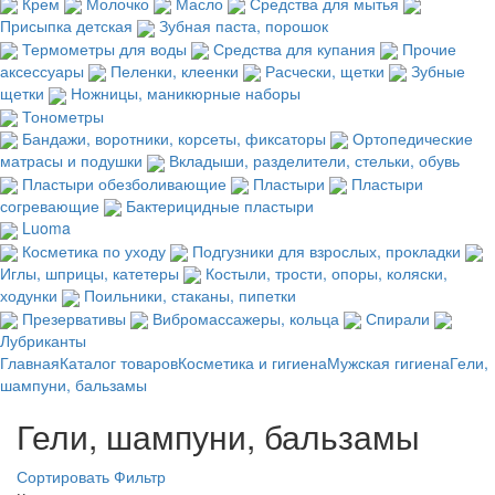
Крем
Молочко
Масло
Средства для мытья
Присыпка детская
Зубная паста, порошок
Термометры для воды
Средства для купания
Прочие
аксессуары
Пеленки, клеенки
Расчески, щетки
Зубные
щетки
Ножницы, маникюрные наборы
Тонометры
Бандажи, воротники, корсеты, фиксаторы
Ортопедические
матрасы и подушки
Вкладыши, разделители, стельки, обувь
Пластыри обезболивающие
Пластыри
Пластыри
согревающие
Бактерицидные пластыри
Luoma
Косметика по уходу
Подгузники для взрослых, прокладки
Иглы, шприцы, катетеры
Костыли, трости, опоры, коляски,
ходунки
Поильники, стаканы, пипетки
Презервативы
Вибромассажеры, кольца
Спирали
Лубриканты
Главная
Каталог товаров
Косметика и гигиена
Мужская гигиена
Гели,
шампуни, бальзамы
Гели, шампуни, бальзамы
Сортировать
Фильтр