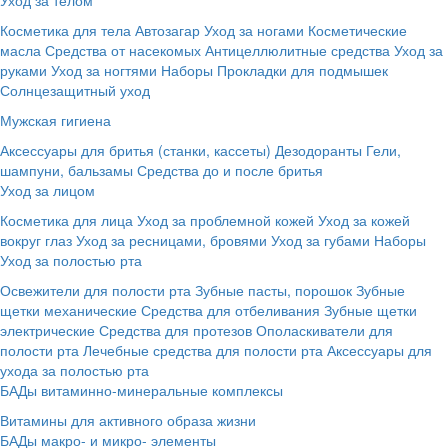
Косметика для тела
Автозагар
Уход за ногами
Косметические
масла
Средства от насекомых
Антицеллюлитные средства
Уход за
руками
Уход за ногтями
Наборы
Прокладки для подмышек
Солнцезащитный уход
Мужская гигиена
Аксессуары для бритья (станки, кассеты)
Дезодоранты
Гели,
шампуни, бальзамы
Средства до и после бритья
Уход за лицом
Косметика для лица
Уход за проблемной кожей
Уход за кожей
вокруг глаз
Уход за ресницами, бровями
Уход за губами
Наборы
Уход за полостью рта
Освежители для полости рта
Зубные пасты, порошок
Зубные
щетки механические
Средства для отбеливания
Зубные щетки
электрические
Средства для протезов
Ополаскиватели для
полости рта
Лечебные средства для полости рта
Аксессуары для
ухода за полостью рта
БАДы витаминно-минеральные комплексы
Витамины для активного образа жизни
БАДы макро- и микро- элементы