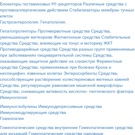
Блокаторы гистаминовых H1-рецепторов
Различные средства с
противоаллергическим действием
Стабилизаторы мембран тучных
клеток
Гастроэнтерология. Гепатология.
Гепатопротекторы
Противорвотные средства
Средства,
уменьшающие метеоризм
Желчегонные средства
Слабительные
средства
Средства, влияющие на тонус и моторику ЖКТ
Противодиарейные средства
Средства разных групп применяемые
при заболеваниях пищеварительной системы
Средства,
оказывающие защитное действие на слизистую
Ферментные
средства
Средства, применяемые при болезни Крона и
неспецифич. язвенных колитах
Энтеросорбенты
Средства,
способствующие растворению холестериновых желчных камней
Средства, регулирующие равновесие кишечной микрофлоры
Средства, снижающие активность кислотно- пептического фактора
Иммунология
Иммуноглобулины
Иммунодепрессивные средства
Иммуномодулирующие средства
Гомеопатия
Гомеопатические средства внутренние
Гомеопатические средства
для инъекций
Гомеопатические средства наружные