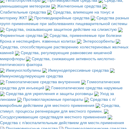
уменьшающие метеоризм
Желчегонные средства
Слабительные средства
Средства, влияющие на тонус и
моторику ЖКТ
Противодиарейные средства
Средства разных
групп применяемые при заболеваниях пищеварительной системы
Средства, оказывающие защитное действие на слизистую
Ферментные средства
Средства, применяемые при болезни
Крона и неспецифич. язвенных колитах
Энтеросорбенты
Средства, способствующие растворению холестериновых желчных
камней
Средства, регулирующие равновесие кишечной
микрофлоры
Средства, снижающие активность кислотно-
пептического фактора
Иммуноглобулины
Иммунодепрессивные средства
Иммуномодулирующие средства
Гомеопатические средства внутренние
Гомеопатические
средства для инъекций
Гомеопатические средства наружные
Средства для укрепления и защиты роговицы
Уход за
линзами
Противоглаукомные препараты
Средства с п/
микробным действием для местного применения
Средства,
стимул. процессы регенерации для местного примен.
Сосудосуживающие средствадля местного применения
Средства с п/воспалительным действием для местн.применения
Противовирусные средства
Противоаллергические средства