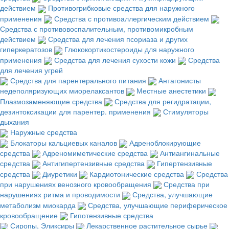
действием
Противогрибковые средства для наружного
применения
Средства с противоаллергическим действием
Средства с противовоспалительным, противомикробным
действием
Средства для лечения псориаза и других
гиперкератозов
Глюкокортикостероиды для наружного
применения
Средства для лечения сухости кожи
Средства
для лечения угрей
Средства для парентерального питания
Антагонисты
недеполяризующих миорелаксантов
Местные анестетики
Плазмозаменяющие средства
Средства для регидратации,
дезинтоксикации для парентер. применения
Стимуляторы
дыхания
Наружные средства
Блокаторы кальциевых каналов
Адреноблокирующие
средства
Адреномиметические средства
Антиангинальные
средства
Антигипертензивные средства
Гипертензивные
средства
Диуретики
Кардиотонические средства
Средства
при нарушениях венозного кровообращения
Средства при
нарушениях ритма и проводимости
Средства, улучшающие
метаболизм миокарда
Средства, улучшающие периферическое
кровообращение
Гипотензивные средства
Сиропы, Эликсиры
Лекарственное растительное сырье