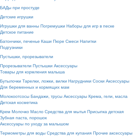
БАДы при простуде
Детские игрушки
Игрушки для ванны
Погремушки
Наборы для игр в песке
Детское питание
Батончики, печенье
Каши
Пюре
Смеси
Напитки
Подгузники
Пустышки, прорезыватели
Прорезыватели
Пустышки
Аксессуары
Товары для кормления малыша
Бутылочки
Тарелки, ложки, вилки
Нагрудники
Соски
Аксессуары
Для беременных и кормящих мам
Молокоотсосы
Бандажи, трусы
Аксессуары
Крема, гели, масла
Детская косметика
Крем
Молочко
Масло
Средства для мытья
Присыпка детская
Зубная паста, порошок
Аксессуары по уходу за малышом
Термометры для воды
Средства для купания
Прочие аксессуары