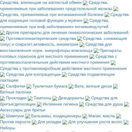
Средства, влияющие на азотистый обмен
Средства,
применяемые при заболеваниях предстательной железы
Средства, применяемые при мочекаменной болезни
Средства
для коррекции половой функции у мужчин
Средства,
применяемые при инф.заболеваниях мочевывод.путей
Другие препараты для лечения гинекологических заболеваний
Противоклимактерические средства
Средства, снижающие
тонус и сократит.активность, миометрия
Средства для
восстановления норм. микрофлоры влагалища
Препараты
половых гормонов для местного применения
Средства с
противовоспалительным действием местного примения
Средства с противомикробным действием местного применения
Средства для контрацепции
Средства подавляющие
лактацию
Салфетки
Туалетная бумага
Вата, ватные диски
Ватные палочки
Прокладки
Тампоны
Дезодоранты
Средства для
бритья/депиляции
Интимная гигиена
Средства для душа
Аксессуары для бритья
Шампуни
Бальзамы, кондиционеры
Маски, масла
Против перхоти
Для укладки
Для улучшения роста волос
Наборы