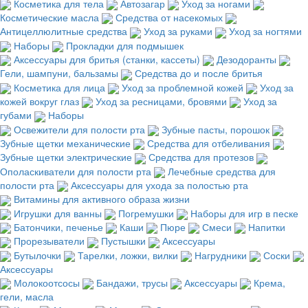
Косметика для тела
Автозагар
Уход за ногами
Косметические масла
Средства от насекомых
Антицеллюлитные средства
Уход за руками
Уход за ногтями
Наборы
Прокладки для подмышек
Аксессуары для бритья (станки, кассеты)
Дезодоранты
Гели, шампуни, бальзамы
Средства до и после бритья
Косметика для лица
Уход за проблемной кожей
Уход за
кожей вокруг глаз
Уход за ресницами, бровями
Уход за
губами
Наборы
Освежители для полости рта
Зубные пасты, порошок
Зубные щетки механические
Средства для отбеливания
Зубные щетки электрические
Средства для протезов
Ополаскиватели для полости рта
Лечебные средства для
полости рта
Аксессуары для ухода за полостью рта
Витамины для активного образа жизни
Игрушки для ванны
Погремушки
Наборы для игр в песке
Батончики, печенье
Каши
Пюре
Смеси
Напитки
Прорезыватели
Пустышки
Аксессуары
Бутылочки
Тарелки, ложки, вилки
Нагрудники
Соски
Аксессуары
Молокоотсосы
Бандажи, трусы
Аксессуары
Крема,
гели, масла