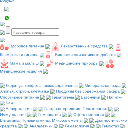
Здоровое питание
Лекарственные средства
Косметика и гигиена
Биологически активные добавки
Мама и малыш
Медицинские приборы
Медицинские изделия
Леденцы, конфеты, шоколад, печенье
Минеральная вода
Хлопья, отруби, клетчатка
Продукты без содержания сахара
Спортивное питание
Гематогены
Батончики
Напитки
Чаи
Аллергология
Гастроэнтерология. Гепатология.
Иммунология
Гомеопатия
Офтальмология
Витамины. Поливитамины. Микроэлементы
Диагностические
средства
Анальгетики
Гематология
Гемостаз