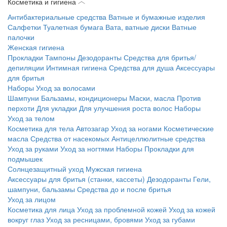
Косметика и гигиена
Антибактериальные средства
Ватные и бумажные изделия
Салфетки
Туалетная бумага
Вата, ватные диски
Ватные
палочки
Женская гигиена
Прокладки
Тампоны
Дезодоранты
Средства для бритья/
депиляции
Интимная гигиена
Средства для душа
Аксессуары
для бритья
Наборы
Уход за волосами
Шампуни
Бальзамы, кондиционеры
Маски, масла
Против
перхоти
Для укладки
Для улучшения роста волос
Наборы
Уход за телом
Косметика для тела
Автозагар
Уход за ногами
Косметические
масла
Средства от насекомых
Антицеллюлитные средства
Уход за руками
Уход за ногтями
Наборы
Прокладки для
подмышек
Солнцезащитный уход
Мужская гигиена
Аксессуары для бритья (станки, кассеты)
Дезодоранты
Гели,
шампуни, бальзамы
Средства до и после бритья
Уход за лицом
Косметика для лица
Уход за проблемной кожей
Уход за кожей
вокруг глаз
Уход за ресницами, бровями
Уход за губами