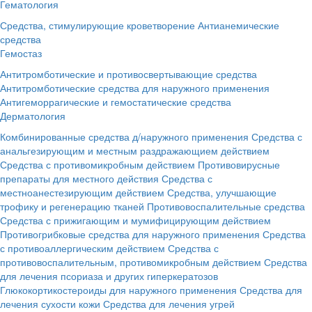
Гематология
Средства, стимулирующие кроветворение
Антианемические
средства
Гемостаз
Антитромботические и противосвертывающие средства
Антитромботические средства для наружного применения
Антигеморрагические и гемостатические средства
Дерматология
Комбинированные средства д/наружного применения
Средства с
анальгезирующим и местным раздражающием действием
Средства с противомикробным действием
Противовирусные
препараты для местного действия
Средства с
местноанестезирующим действием
Средства, улучшающие
трофику и регенерацию тканей
Противовоспалительные средства
Средства с прижигающим и мумифицирующим действием
Противогрибковые средства для наружного применения
Средства
с противоаллергическим действием
Средства с
противовоспалительным, противомикробным действием
Средства
для лечения псориаза и других гиперкератозов
Глюкокортикостероиды для наружного применения
Средства для
лечения сухости кожи
Средства для лечения угрей