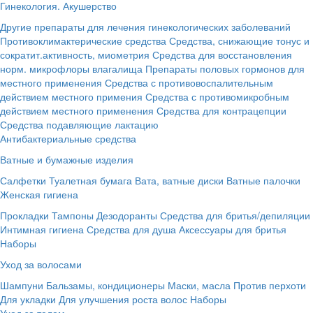
Гинекология. Акушерство
Другие препараты для лечения гинекологических заболеваний
Противоклимактерические средства
Средства, снижающие тонус и
сократит.активность, миометрия
Средства для восстановления
норм. микрофлоры влагалища
Препараты половых гормонов для
местного применения
Средства с противовоспалительным
действием местного примения
Средства с противомикробным
действием местного применения
Средства для контрацепции
Средства подавляющие лактацию
Антибактериальные средства
Ватные и бумажные изделия
Салфетки
Туалетная бумага
Вата, ватные диски
Ватные палочки
Женская гигиена
Прокладки
Тампоны
Дезодоранты
Средства для бритья/депиляции
Интимная гигиена
Средства для душа
Аксессуары для бритья
Наборы
Уход за волосами
Шампуни
Бальзамы, кондиционеры
Маски, масла
Против перхоти
Для укладки
Для улучшения роста волос
Наборы
Уход за телом