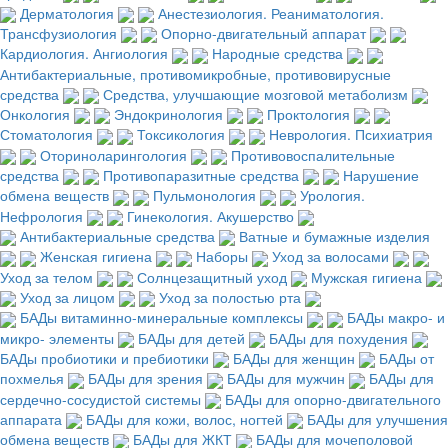
Дерматология
Анестезиология. Реаниматология.
Трансфузиология
Опорно-двигательный аппарат
Кардиология. Ангиология
Народные средства
Антибактериальные, противомикробные, противовирусные
средства
Средства, улучшающие мозговой метаболизм
Онкология
Эндокринология
Проктология
Стоматология
Токсикология
Неврология. Психиатрия
Оториноларингология
Противовоспалительные
средства
Противопаразитные средства
Нарушение
обмена веществ
Пульмонология
Урология.
Нефрология
Гинекология. Акушерство
Антибактериальные средства
Ватные и бумажные изделия
Женская гигиена
Наборы
Уход за волосами
Уход за телом
Солнцезащитный уход
Мужская гигиена
Уход за лицом
Уход за полостью рта
БАДы витаминно-минеральные комплексы
БАДы макро- и
микро- элементы
БАДы для детей
БАДы для похудения
БАДы пробиотики и пребиотики
БАДы для женщин
БАДы от
похмелья
БАДы для зрения
БАДы для мужчин
БАДы для
сердечно-сосудистой системы
БАДы для опорно-двигательного
аппарата
БАДы для кожи, волос, ногтей
БАДы для улучшения
обмена веществ
БАДы для ЖКТ
БАДы для мочеполовой