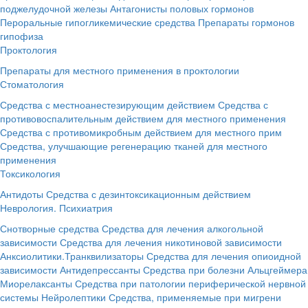
поджелудочной железы
Антагонисты половых гормонов
Пероральные гипогликемические средства
Препараты гормонов
гипофиза
Проктология
Препараты для местного применения в проктологии
Стоматология
Средства с местноанестезирующим действием
Средства с
противовоспалительным действием для местного применения
Средства с противомикробным действием для местного прим
Средства, улучшающие регенерацию тканей для местного
применения
Токсикология
Антидоты
Средства с дезинтоксикационным действием
Неврология. Психиатрия
Снотворные средства
Средства для лечения алкогольной
зависимости
Средства для лечения никотиновой зависимости
Анксиолитики.Транквилизаторы
Средства для лечения опиоидной
зависимости
Антидепрессанты
Средства при болезни Альцгеймера
Миорелаксанты
Средства при патологии периферической нервной
системы
Нейролептики
Средства, применяемые при мигрени