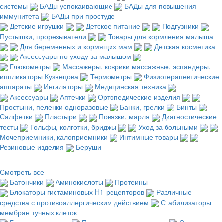
системы
БАДы успокаивающие
БАДы для повышения
иммунитета
БАДы при простуде
Детские игрушки
Детское питание
Подгузники
Пустышки, прорезыватели
Товары для кормления малыша
Для беременных и кормящих мам
Детская косметика
Аксессуары по уходу за малышом
Глюкометры
Массажеры, коврики массажные, эспандеры,
иппликаторы Кузнецова
Термометры
Физиотерапевтические
аппараты
Ингаляторы
Медицинская техника
Аксессуары
Аптечки
Ортопедические изделия
Простыни, пеленки одноразовые
Банки, грелки
Бинты
Салфетки
Пластыри
Повязки, марля
Диагностические
тесты
Гольфы, колготки, бриджы
Уход за больными
Мочеприемники, калоприемники
Интимные товары
Резиновые изделия
Беруши
Смотреть все
Батончики
Аминокислоты
Протеины
Блокаторы гистаминовых H1-рецепторов
Различные
средства с противоаллергическим действием
Стабилизаторы
мембран тучных клеток
Гепатопротекторы
Противорвотные средства
Средства,