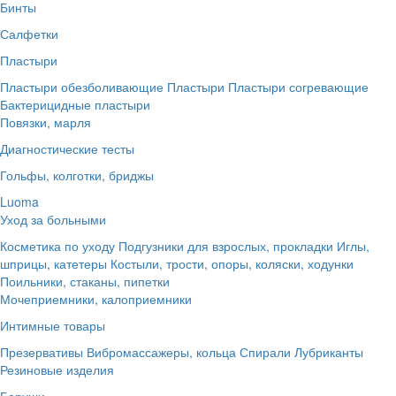
Бинты
Салфетки
Пластыри
Пластыри обезболивающие
Пластыри
Пластыри согревающие
Бактерицидные пластыри
Повязки, марля
Диагностические тесты
Гольфы, колготки, бриджы
Luoma
Уход за больными
Косметика по уходу
Подгузники для взрослых, прокладки
Иглы,
шприцы, катетеры
Костыли, трости, опоры, коляски, ходунки
Поильники, стаканы, пипетки
Мочеприемники, калоприемники
Интимные товары
Презервативы
Вибромассажеры, кольца
Спирали
Лубриканты
Резиновые изделия
Беруши