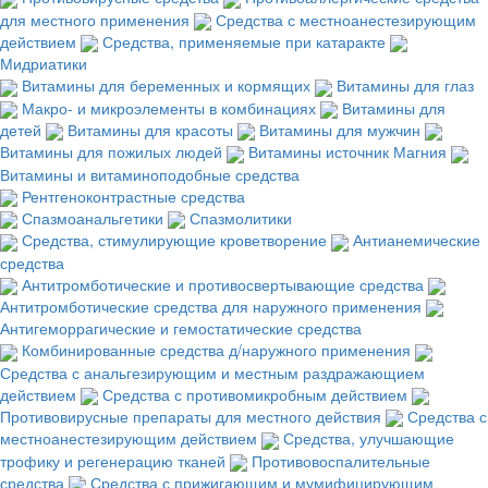
для местного применения
Средства с местноанестезирующим
действием
Средства, применяемые при катаракте
Мидриатики
Витамины для беременных и кормящих
Витамины для глаз
Макро- и микроэлементы в комбинациях
Витамины для
детей
Витамины для красоты
Витамины для мужчин
Витамины для пожилых людей
Витамины источник Магния
Витамины и витаминоподобные средства
Рентгеноконтрастные средства
Спазмоанальгетики
Спазмолитики
Средства, стимулирующие кроветворение
Антианемические
средства
Антитромботические и противосвертывающие средства
Антитромботические средства для наружного применения
Антигеморрагические и гемостатические средства
Комбинированные средства д/наружного применения
Средства с анальгезирующим и местным раздражающием
действием
Средства с противомикробным действием
Противовирусные препараты для местного действия
Средства с
местноанестезирующим действием
Средства, улучшающие
трофику и регенерацию тканей
Противовоспалительные
средства
Средства с прижигающим и мумифицирующим