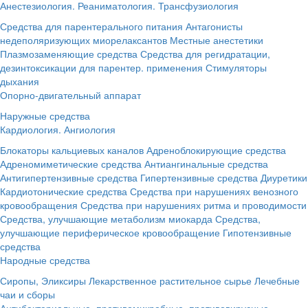
Анестезиология. Реаниматология. Трансфузиология
Средства для парентерального питания
Антагонисты
недеполяризующих миорелаксантов
Местные анестетики
Плазмозаменяющие средства
Средства для регидратации,
дезинтоксикации для парентер. применения
Стимуляторы
дыхания
Опорно-двигательный аппарат
Наружные средства
Кардиология. Ангиология
Блокаторы кальциевых каналов
Адреноблокирующие средства
Адреномиметические средства
Антиангинальные средства
Антигипертензивные средства
Гипертензивные средства
Диуретики
Кардиотонические средства
Средства при нарушениях венозного
кровообращения
Средства при нарушениях ритма и проводимости
Средства, улучшающие метаболизм миокарда
Средства,
улучшающие периферическое кровообращение
Гипотензивные
средства
Народные средства
Сиропы, Эликсиры
Лекарственное растительное сырье
Лечебные
чаи и сборы
Антибактериальные, противомикробные, противовирусные