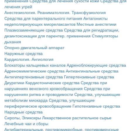
применения
Средства для лечения сухости кожи
Средства для
лечения угрей
Анестезиология. Реаниматология. Трансфузиология
Средства для парентерального питания
Антагонисты
недеполяризующих миорелаксантов
Местные анестетики
Плазмозаменяющие средства
Средства для регидратации,
дезинтоксикации для парентер. применения
Стимуляторы
дыхания
Опорно-двигательный аппарат
Наружные средства
Кардиология. Ангиология
Блокаторы кальциевых каналов
Адреноблокирующие средства
Адреномиметические средства
Антиангинальные средства
Антигипертензивные средства
Гипертензивные средства
Диуретики
Кардиотонические средства
Средства при
нарушениях венозного кровообращения
Средства при
нарушениях ритма и проводимости
Средства, улучшающие
метаболизм миокарда
Средства, улучшающие
периферическое кровообращение
Гипотензивные средства
Народные средства
Сиропы, Эликсиры
Лекарственное растительное сырье
Лечебные чаи и сборы
Антибактериальные, противомикробные, противовирусные