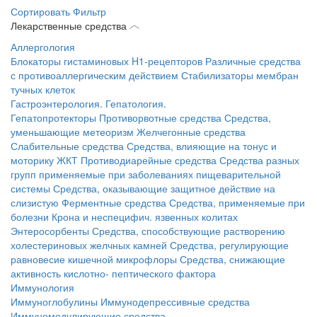
Сортировать
Фильтр
Лекарственные средства
Аллергология
Блокаторы гистаминовых H1-рецепторов
Различные средства
с противоаллергическим действием
Стабилизаторы мембран
тучных клеток
Гастроэнтерология. Гепатология.
Гепатопротекторы
Противорвотные средства
Средства,
уменьшающие метеоризм
Желчегонные средства
Слабительные средства
Средства, влияющие на тонус и
моторику ЖКТ
Противодиарейные средства
Средства разных
групп применяемые при заболеваниях пищеварительной
системы
Средства, оказывающие защитное действие на
слизистую
Ферментные средства
Средства, применяемые при
болезни Крона и неспецифич. язвенных колитах
Энтеросорбенты
Средства, способствующие растворению
холестериновых желчных камней
Средства, регулирующие
равновесие кишечной микрофлоры
Средства, снижающие
активность кислотно- пептического фактора
Иммунология
Иммуноглобулины
Иммунодепрессивные средства
Иммуномодулирующие средства