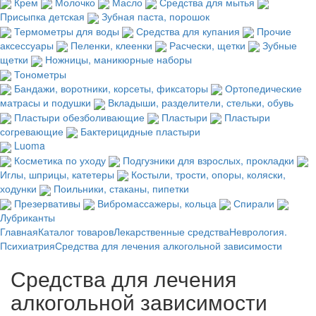
Крем
Молочко
Масло
Средства для мытья
Присыпка детская
Зубная паста, порошок
Термометры для воды
Средства для купания
Прочие
аксессуары
Пеленки, клеенки
Расчески, щетки
Зубные
щетки
Ножницы, маникюрные наборы
Тонометры
Бандажи, воротники, корсеты, фиксаторы
Ортопедические
матрасы и подушки
Вкладыши, разделители, стельки, обувь
Пластыри обезболивающие
Пластыри
Пластыри
согревающие
Бактерицидные пластыри
Luoma
Косметика по уходу
Подгузники для взрослых, прокладки
Иглы, шприцы, катетеры
Костыли, трости, опоры, коляски,
ходунки
Поильники, стаканы, пипетки
Презервативы
Вибромассажеры, кольца
Спирали
Лубриканты
Главная
Каталог товаров
Лекарственные средства
Неврология.
Психиатрия
Средства для лечения алкогольной зависимости
Средства для лечения
алкогольной зависимости