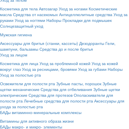
Косметика для тела
Автозагар
Уход за ногами
Косметические
масла
Средства от насекомых
Антицеллюлитные средства
Уход за
руками
Уход за ногтями
Наборы
Прокладки для подмышек
Солнцезащитный уход
Мужская гигиена
Аксессуары для бритья (станки, кассеты)
Дезодоранты
Гели,
шампуни, бальзамы
Средства до и после бритья
Уход за лицом
Косметика для лица
Уход за проблемной кожей
Уход за кожей
вокруг глаз
Уход за ресницами, бровями
Уход за губами
Наборы
Уход за полостью рта
Освежители для полости рта
Зубные пасты, порошок
Зубные
щетки механические
Средства для отбеливания
Зубные щетки
электрические
Средства для протезов
Ополаскиватели для
полости рта
Лечебные средства для полости рта
Аксессуары для
ухода за полостью рта
БАДы витаминно-минеральные комплексы
Витамины для активного образа жизни
БАДы макро- и микро- элементы