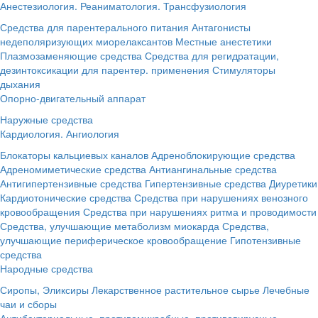
Анестезиология. Реаниматология. Трансфузиология
Средства для парентерального питания
Антагонисты
недеполяризующих миорелаксантов
Местные анестетики
Плазмозаменяющие средства
Средства для регидратации,
дезинтоксикации для парентер. применения
Стимуляторы
дыхания
Опорно-двигательный аппарат
Наружные средства
Кардиология. Ангиология
Блокаторы кальциевых каналов
Адреноблокирующие средства
Адреномиметические средства
Антиангинальные средства
Антигипертензивные средства
Гипертензивные средства
Диуретики
Кардиотонические средства
Средства при нарушениях венозного
кровообращения
Средства при нарушениях ритма и проводимости
Средства, улучшающие метаболизм миокарда
Средства,
улучшающие периферическое кровообращение
Гипотензивные
средства
Народные средства
Сиропы, Эликсиры
Лекарственное растительное сырье
Лечебные
чаи и сборы
Антибактериальные, противомикробные, противовирусные