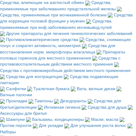
Средства, влияющие на азотистый обмен
Средства,
применяемые при заболеваниях предстательной железы
Средства, применяемые при мочекаменной болезни
Средства
для коррекции половой функции у мужчин
Средства,
применяемые при инф.заболеваниях мочевывод.путей
Другие препараты для лечения гинекологических заболеваний
Противоклимактерические средства
Средства, снижающие
тонус и сократит.активность, миометрия
Средства для
восстановления норм. микрофлоры влагалища
Препараты
половых гормонов для местного применения
Средства с
противовоспалительным действием местного примения
Средства с противомикробным действием местного применения
Средства для контрацепции
Средства подавляющие
лактацию
Салфетки
Туалетная бумага
Вата, ватные диски
Ватные палочки
Прокладки
Тампоны
Дезодоранты
Средства для
бритья/депиляции
Интимная гигиена
Средства для душа
Аксессуары для бритья
Шампуни
Бальзамы, кондиционеры
Маски, масла
Против перхоти
Для укладки
Для улучшения роста волос
Наборы