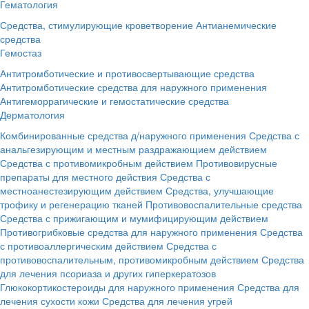
Гематология
Средства, стимулирующие кроветворение
Антианемические
средства
Гемостаз
Антитромботические и противосвертывающие средства
Антитромботические средства для наружного применения
Антигеморрагические и гемостатические средства
Дерматология
Комбинированные средства д/наружного применения
Средства с
анальгезирующим и местным раздражающием действием
Средства с противомикробным действием
Противовирусные
препараты для местного действия
Средства с
местноанестезирующим действием
Средства, улучшающие
трофику и регенерацию тканей
Противовоспалительные средства
Средства с прижигающим и мумифицирующим действием
Противогрибковые средства для наружного применения
Средства
с противоаллергическим действием
Средства с
противовоспалительным, противомикробным действием
Средства
для лечения псориаза и других гиперкератозов
Глюкокортикостероиды для наружного применения
Средства для
лечения сухости кожи
Средства для лечения угрей