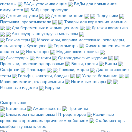
системы
БАДы успокаивающие
БАДы для повышения
иммунитета
БАДы при простуде
Детские игрушки
Детское питание
Подгузники
Пустышки, прорезыватели
Товары для кормления малыша
Для беременных и кормящих мам
Детская косметика
Аксессуары по уходу за малышом
Глюкометры
Массажеры, коврики массажные, эспандеры,
иппликаторы Кузнецова
Термометры
Физиотерапевтические
аппараты
Ингаляторы
Медицинская техника
Аксессуары
Аптечки
Ортопедические изделия
Простыни, пеленки одноразовые
Банки, грелки
Бинты
Салфетки
Пластыри
Повязки, марля
Диагностические
тесты
Гольфы, колготки, бриджы
Уход за больными
Мочеприемники, калоприемники
Интимные товары
Резиновые изделия
Беруши
Смотреть все
Батончики
Аминокислоты
Протеины
Блокаторы гистаминовых H1-рецепторов
Различные
средства с противоаллергическим действием
Стабилизаторы
мембран тучных клеток
Гепатопротекторы
Противорвотные средства
Средства,