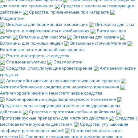
для местного применения
Средства с местноанестезирующим
действием
Средства, применяемые при катаракте
Мидриатики
Витамины для беременных и кормящих
Витамины для глаз
Макро- и микроэлементы в комбинациях
Витамины для
детей
Витамины для красоты
Витамины для мужчин
Витамины для пожилых людей
Витамины источник Магния
Витамины и витаминоподобные средства
Рентгеноконтрастные средства
Спазмоанальгетики
Спазмолитики
Средства, стимулирующие кроветворение
Антианемические
средства
Антитромботические и противосвертывающие средства
Антитромботические средства для наружного применения
Антигеморрагические и гемостатические средства
Комбинированные средства д/наружного применения
Средства с анальгезирующим и местным раздражающием
действием
Средства с противомикробным действием
Противовирусные препараты для местного действия
Средства с
местноанестезирующим действием
Средства, улучшающие
трофику и регенерацию тканей
Противовоспалительные
средства
Средства с прижигающим и мумифицирующим