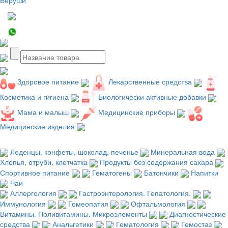
Здоровое питание
Лекарственные средства
Косметика и гигиена
Биологически активные добавки
Мама и малыш
Медицинские приборы
Медицинские изделия
Леденцы, конфеты, шоколад, печенье
Минеральная вода
Хлопья, отруби, клетчатка
Продукты без содержания сахара
Спортивное питание
Гематогены
Батончики
Напитки
Чаи
Аллергология
Гастроэнтерология. Гепатология.
Иммунология
Гомеопатия
Офтальмология
Витамины. Поливитамины. Микроэлементы
Диагностические
средства
Анальгетики
Гематология
Гемостаз