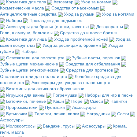
Косметика для тела
Автозагар
Уход за ногами
Косметические масла
Средства от насекомых
Антицеллюлитные средства
Уход за руками
Уход за ногтями
Наборы
Прокладки для подмышек
Аксессуары для бритья (станки, кассеты)
Дезодоранты
Гели, шампуни, бальзамы
Средства до и после бритья
Косметика для лица
Уход за проблемной кожей
Уход за
кожей вокруг глаз
Уход за ресницами, бровями
Уход за
губами
Наборы
Освежители для полости рта
Зубные пасты, порошок
Зубные щетки механические
Средства для отбеливания
Зубные щетки электрические
Средства для протезов
Ополаскиватели для полости рта
Лечебные средства для
полости рта
Аксессуары для ухода за полостью рта
Витамины для активного образа жизни
Игрушки для ванны
Погремушки
Наборы для игр в песке
Батончики, печенье
Каши
Пюре
Смеси
Напитки
Прорезыватели
Пустышки
Аксессуары
Бутылочки
Тарелки, ложки, вилки
Нагрудники
Соски
Аксессуары
Молокоотсосы
Бандажи, трусы
Аксессуары
Крема,
гели, масла