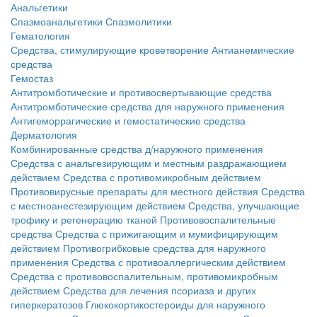
Анальгетики
Спазмоанальгетики
Спазмолитики
Гематология
Средства, стимулирующие кроветворение
Антианемические
средства
Гемостаз
Антитромботические и противосвертывающие средства
Антитромботические средства для наружного применения
Антигеморрагические и гемостатические средства
Дерматология
Комбинированные средства д/наружного применения
Средства с анальгезирующим и местным раздражающием
действием
Средства с противомикробным действием
Противовирусные препараты для местного действия
Средства
с местноанестезирующим действием
Средства, улучшающие
трофику и регенерацию тканей
Противовоспалительные
средства
Средства с прижигающим и мумифицирующим
действием
Противогрибковые средства для наружного
применения
Средства с противоаллергическим действием
Средства с противовоспалительным, противомикробным
действием
Средства для лечения псориаза и других
гиперкератозов
Глюкокортикостероиды для наружного