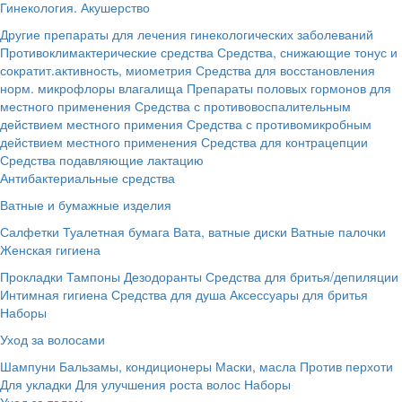
Гинекология. Акушерство
Другие препараты для лечения гинекологических заболеваний
Противоклимактерические средства
Средства, снижающие тонус и
сократит.активность, миометрия
Средства для восстановления
норм. микрофлоры влагалища
Препараты половых гормонов для
местного применения
Средства с противовоспалительным
действием местного примения
Средства с противомикробным
действием местного применения
Средства для контрацепции
Средства подавляющие лактацию
Антибактериальные средства
Ватные и бумажные изделия
Салфетки
Туалетная бумага
Вата, ватные диски
Ватные палочки
Женская гигиена
Прокладки
Тампоны
Дезодоранты
Средства для бритья/депиляции
Интимная гигиена
Средства для душа
Аксессуары для бритья
Наборы
Уход за волосами
Шампуни
Бальзамы, кондиционеры
Маски, масла
Против перхоти
Для укладки
Для улучшения роста волос
Наборы
Уход за телом