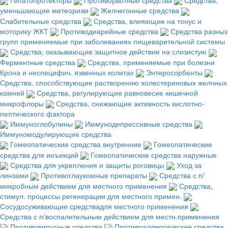
уменьшающие метеоризм
Желчегонные средства
Слабительные средства
Средства, влияющие на тонус и
моторику ЖКТ
Противодиарейные средства
Средства разных
групп применяемые при заболеваниях пищеварительной системы
Средства, оказывающие защитное действие на слизистую
Ферментные средства
Средства, применяемые при болезни
Крона и неспецифич. язвенных колитах
Энтеросорбенты
Средства, способствующие растворению холестериновых желчных
камней
Средства, регулирующие равновесие кишечной
микрофлоры
Средства, снижающие активность кислотно-
пептического фактора
Иммуноглобулины
Иммунодепрессивные средства
Иммуномодулирующие средства
Гомеопатические средства внутренние
Гомеопатические
средства для инъекций
Гомеопатические средства наружные
Средства для укрепления и защиты роговицы
Уход за
линзами
Противоглаукомные препараты
Средства с п/
микробным действием для местного применения
Средства,
стимул. процессы регенерации для местного примен.
Сосудосуживающие средствадля местного применения
Средства с п/воспалительным действием для местн.применения
Противовирусные средства
Противоаллергические средства