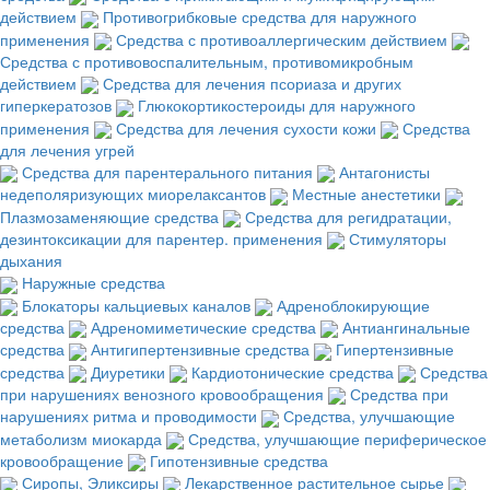
действием
Противогрибковые средства для наружного
применения
Средства с противоаллергическим действием
Средства с противовоспалительным, противомикробным
действием
Средства для лечения псориаза и других
гиперкератозов
Глюкокортикостероиды для наружного
применения
Средства для лечения сухости кожи
Средства
для лечения угрей
Средства для парентерального питания
Антагонисты
недеполяризующих миорелаксантов
Местные анестетики
Плазмозаменяющие средства
Средства для регидратации,
дезинтоксикации для парентер. применения
Стимуляторы
дыхания
Наружные средства
Блокаторы кальциевых каналов
Адреноблокирующие
средства
Адреномиметические средства
Антиангинальные
средства
Антигипертензивные средства
Гипертензивные
средства
Диуретики
Кардиотонические средства
Средства
при нарушениях венозного кровообращения
Средства при
нарушениях ритма и проводимости
Средства, улучшающие
метаболизм миокарда
Средства, улучшающие периферическое
кровообращение
Гипотензивные средства
Сиропы, Эликсиры
Лекарственное растительное сырье