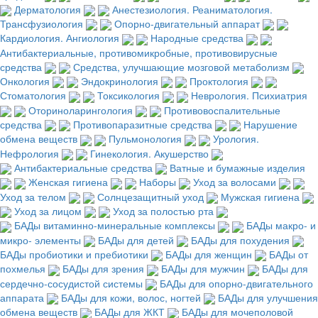
Дерматология
Анестезиология. Реаниматология.
Трансфузиология
Опорно-двигательный аппарат
Кардиология. Ангиология
Народные средства
Антибактериальные, противомикробные, противовирусные
средства
Средства, улучшающие мозговой метаболизм
Онкология
Эндокринология
Проктология
Стоматология
Токсикология
Неврология. Психиатрия
Оториноларингология
Противовоспалительные
средства
Противопаразитные средства
Нарушение
обмена веществ
Пульмонология
Урология.
Нефрология
Гинекология. Акушерство
Антибактериальные средства
Ватные и бумажные изделия
Женская гигиена
Наборы
Уход за волосами
Уход за телом
Солнцезащитный уход
Мужская гигиена
Уход за лицом
Уход за полостью рта
БАДы витаминно-минеральные комплексы
БАДы макро- и
микро- элементы
БАДы для детей
БАДы для похудения
БАДы пробиотики и пребиотики
БАДы для женщин
БАДы от
похмелья
БАДы для зрения
БАДы для мужчин
БАДы для
сердечно-сосудистой системы
БАДы для опорно-двигательного
аппарата
БАДы для кожи, волос, ногтей
БАДы для улучшения
обмена веществ
БАДы для ЖКТ
БАДы для мочеполовой