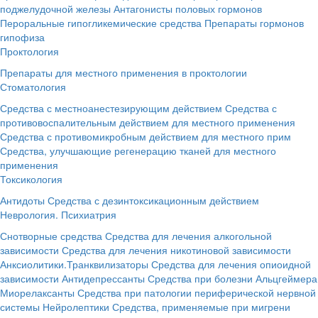
поджелудочной железы
Антагонисты половых гормонов
Пероральные гипогликемические средства
Препараты гормонов
гипофиза
Проктология
Препараты для местного применения в проктологии
Стоматология
Средства с местноанестезирующим действием
Средства с
противовоспалительным действием для местного применения
Средства с противомикробным действием для местного прим
Средства, улучшающие регенерацию тканей для местного
применения
Токсикология
Антидоты
Средства с дезинтоксикационным действием
Неврология. Психиатрия
Снотворные средства
Средства для лечения алкогольной
зависимости
Средства для лечения никотиновой зависимости
Анксиолитики.Транквилизаторы
Средства для лечения опиоидной
зависимости
Антидепрессанты
Средства при болезни Альцгеймера
Миорелаксанты
Средства при патологии периферической нервной
системы
Нейролептики
Средства, применяемые при мигрени