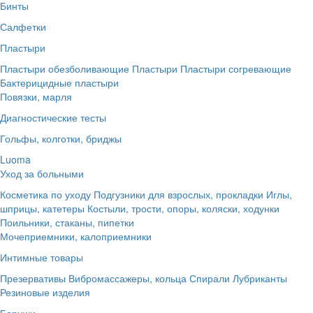
Бинты
Салфетки
Пластыри
Пластыри обезболивающие
Пластыри
Пластыри согревающие
Бактерицидные пластыри
Повязки, марля
Диагностические тесты
Гольфы, колготки, бриджы
Luoma
Уход за больными
Косметика по уходу
Подгузники для взрослых, прокладки
Иглы,
шприцы, катетеры
Костыли, трости, опоры, коляски, ходунки
Поильники, стаканы, пипетки
Мочеприемники, калоприемники
Интимные товары
Презервативы
Вибромассажеры, кольца
Спирали
Лубриканты
Резиновые изделия
Беруши