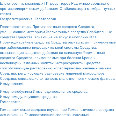
Блокаторы гистаминовых H1-рецепторов
Различные средства с
противоаллергическим действием
Стабилизаторы мембран тучных
клеток
Гастроэнтерология. Гепатология.
Гепатопротекторы
Противорвотные средства
Средства,
уменьшающие метеоризм
Желчегонные средства
Слабительные
средства
Средства, влияющие на тонус и моторику ЖКТ
Противодиарейные средства
Средства разных групп применяемые
при заболеваниях пищеварительной системы
Средства,
оказывающие защитное действие на слизистую
Ферментные
средства
Средства, применяемые при болезни Крона и
неспецифич. язвенных колитах
Энтеросорбенты
Средства,
способствующие растворению холестериновых желчных камней
Средства, регулирующие равновесие кишечной микрофлоры
Средства, снижающие активность кислотно- пептического фактора
Иммунология
Иммуноглобулины
Иммунодепрессивные средства
Иммуномодулирующие средства
Гомеопатия
Гомеопатические средства внутренние
Гомеопатические средства
для инъекций
Гомеопатические средства наружные