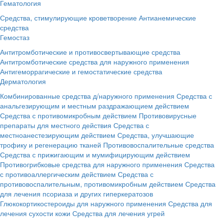
Гематология
Средства, стимулирующие кроветворение
Антианемические
средства
Гемостаз
Антитромботические и противосвертывающие средства
Антитромботические средства для наружного применения
Антигеморрагические и гемостатические средства
Дерматология
Комбинированные средства д/наружного применения
Средства с
анальгезирующим и местным раздражающием действием
Средства с противомикробным действием
Противовирусные
препараты для местного действия
Средства с
местноанестезирующим действием
Средства, улучшающие
трофику и регенерацию тканей
Противовоспалительные средства
Средства с прижигающим и мумифицирующим действием
Противогрибковые средства для наружного применения
Средства
с противоаллергическим действием
Средства с
противовоспалительным, противомикробным действием
Средства
для лечения псориаза и других гиперкератозов
Глюкокортикостероиды для наружного применения
Средства для
лечения сухости кожи
Средства для лечения угрей