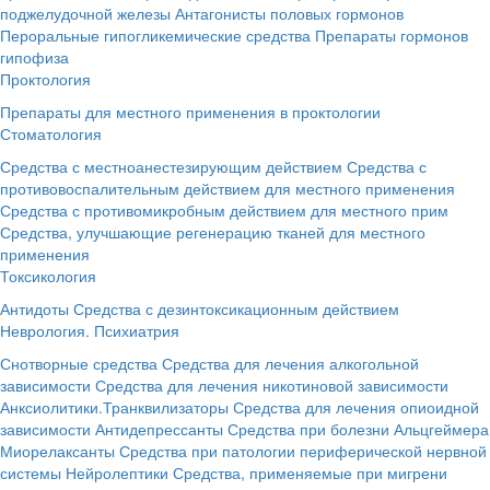
поджелудочной железы
Антагонисты половых гормонов
Пероральные гипогликемические средства
Препараты гормонов
гипофиза
Проктология
Препараты для местного применения в проктологии
Стоматология
Средства с местноанестезирующим действием
Средства с
противовоспалительным действием для местного применения
Средства с противомикробным действием для местного прим
Средства, улучшающие регенерацию тканей для местного
применения
Токсикология
Антидоты
Средства с дезинтоксикационным действием
Неврология. Психиатрия
Снотворные средства
Средства для лечения алкогольной
зависимости
Средства для лечения никотиновой зависимости
Анксиолитики.Транквилизаторы
Средства для лечения опиоидной
зависимости
Антидепрессанты
Средства при болезни Альцгеймера
Миорелаксанты
Средства при патологии периферической нервной
системы
Нейролептики
Средства, применяемые при мигрени