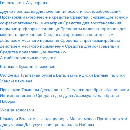
Гинекология. Акушерство
Другие препараты для лечения гинекологических заболеваний
Противоклимактерические средства
Средства, снижающие тонус и
сократит.активность, миометрия
Средства для восстановления
норм. микрофлоры влагалища
Препараты половых гормонов для
местного применения
Средства с противовоспалительным
действием местного примения
Средства с противомикробным
действием местного применения
Средства для контрацепции
Средства подавляющие лактацию
Антибактериальные средства
Ватные и бумажные изделия
Салфетки
Туалетная бумага
Вата, ватные диски
Ватные палочки
Женская гигиена
Прокладки
Тампоны
Дезодоранты
Средства для бритья/депиляции
Интимная гигиена
Средства для душа
Аксессуары для бритья
Наборы
Уход за волосами
Шампуни
Бальзамы, кондиционеры
Маски, масла
Против перхоти
Для укладки
Для улучшения роста волос
Наборы
Уход за телом