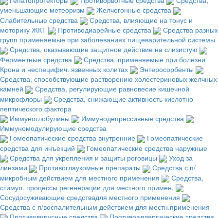
уменьшающие метеоризм
Желчегонные средства
Слабительные средства
Средства, влияющие на тонус и
моторику ЖКТ
Противодиарейные средства
Средства разных
групп применяемые при заболеваниях пищеварительной системы
Средства, оказывающие защитное действие на слизистую
Ферментные средства
Средства, применяемые при болезни
Крона и неспецифич. язвенных колитах
Энтеросорбенты
Средства, способствующие растворению холестериновых желчных
камней
Средства, регулирующие равновесие кишечной
микрофлоры
Средства, снижающие активность кислотно-
пептического фактора
Иммуноглобулины
Иммунодепрессивные средства
Иммуномодулирующие средства
Гомеопатические средства внутренние
Гомеопатические
средства для инъекций
Гомеопатические средства наружные
Средства для укрепления и защиты роговицы
Уход за
линзами
Противоглаукомные препараты
Средства с п/
микробным действием для местного применения
Средства,
стимул. процессы регенерации для местного примен.
Сосудосуживающие средствадля местного применения
Средства с п/воспалительным действием для местн.применения
Противовирусные средства
Противоаллергические средства