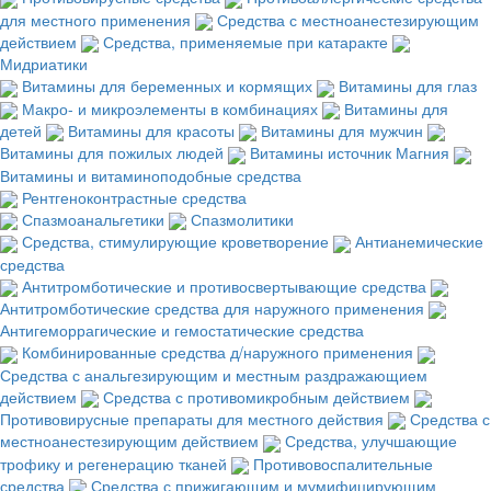
для местного применения
Средства с местноанестезирующим
действием
Средства, применяемые при катаракте
Мидриатики
Витамины для беременных и кормящих
Витамины для глаз
Макро- и микроэлементы в комбинациях
Витамины для
детей
Витамины для красоты
Витамины для мужчин
Витамины для пожилых людей
Витамины источник Магния
Витамины и витаминоподобные средства
Рентгеноконтрастные средства
Спазмоанальгетики
Спазмолитики
Средства, стимулирующие кроветворение
Антианемические
средства
Антитромботические и противосвертывающие средства
Антитромботические средства для наружного применения
Антигеморрагические и гемостатические средства
Комбинированные средства д/наружного применения
Средства с анальгезирующим и местным раздражающием
действием
Средства с противомикробным действием
Противовирусные препараты для местного действия
Средства с
местноанестезирующим действием
Средства, улучшающие
трофику и регенерацию тканей
Противовоспалительные
средства
Средства с прижигающим и мумифицирующим