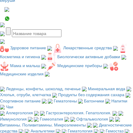
Здоровое питание
Лекарственные средства
Косметика и гигиена
Биологически активные добавки
Мама и малыш
Медицинские приборы
Медицинские изделия
Леденцы, конфеты, шоколад, печенье
Минеральная вода
Хлопья, отруби, клетчатка
Продукты без содержания сахара
Спортивное питание
Гематогены
Батончики
Напитки
Чаи
Аллергология
Гастроэнтерология. Гепатология.
Иммунология
Гомеопатия
Офтальмология
Витамины. Поливитамины. Микроэлементы
Диагностические
средства
Анальгетики
Гематология
Гемостаз