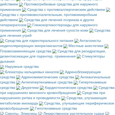
действием
Противогрибковые средства для наружного
применения
Средства с противоаллергическим действием
Средства с противовоспалительным, противомикробным
действием
Средства для лечения псориаза и других
гиперкератозов
Глюкокортикостероиды для наружного
применения
Средства для лечения сухости кожи
Средства
для лечения угрей
Средства для парентерального питания
Антагонисты
недеполяризующих миорелаксантов
Местные анестетики
Плазмозаменяющие средства
Средства для регидратации,
дезинтоксикации для парентер. применения
Стимуляторы
дыхания
Наружные средства
Блокаторы кальциевых каналов
Адреноблокирующие
средства
Адреномиметические средства
Антиангинальные
средства
Антигипертензивные средства
Гипертензивные
средства
Диуретики
Кардиотонические средства
Средства
при нарушениях венозного кровообращения
Средства при
нарушениях ритма и проводимости
Средства, улучшающие
метаболизм миокарда
Средства, улучшающие периферическое
кровообращение
Гипотензивные средства
Сиропы, Эликсиры
Лекарственное растительное сырье