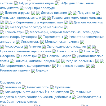
системы
БАДы успокаивающие
БАДы для повышения
иммунитета
БАДы при простуде
Детские игрушки
Детское питание
Подгузники
Пустышки, прорезыватели
Товары для кормления малыша
Для беременных и кормящих мам
Детская косметика
Аксессуары по уходу за малышом
Глюкометры
Массажеры, коврики массажные, эспандеры,
иппликаторы Кузнецова
Термометры
Физиотерапевтические
аппараты
Ингаляторы
Медицинская техника
Аксессуары
Аптечки
Ортопедические изделия
Простыни, пеленки одноразовые
Банки, грелки
Бинты
Салфетки
Пластыри
Повязки, марля
Диагностические
тесты
Гольфы, колготки, бриджы
Уход за больными
Мочеприемники, калоприемники
Интимные товары
Резиновые изделия
Беруши
Смотреть все
Батончики
Аминокислоты
Протеины
Блокаторы гистаминовых H1-рецепторов
Различные
средства с противоаллергическим действием
Стабилизаторы
мембран тучных клеток
Гепатопротекторы
Противорвотные средства
Средства,