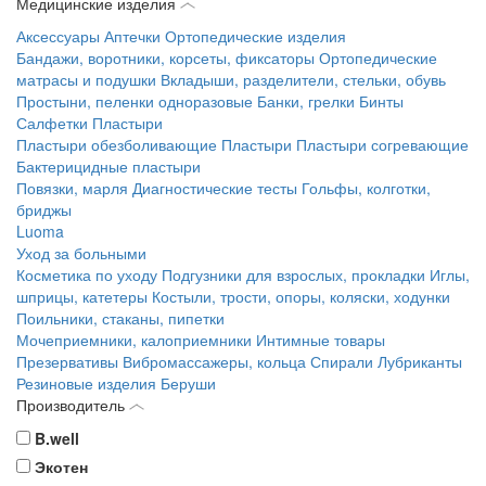
Медицинские изделия
Аксессуары
Аптечки
Ортопедические изделия
Бандажи, воротники, корсеты, фиксаторы
Ортопедические
матрасы и подушки
Вкладыши, разделители, стельки, обувь
Простыни, пеленки одноразовые
Банки, грелки
Бинты
Салфетки
Пластыри
Пластыри обезболивающие
Пластыри
Пластыри согревающие
Бактерицидные пластыри
Повязки, марля
Диагностические тесты
Гольфы, колготки,
бриджы
Luoma
Уход за больными
Косметика по уходу
Подгузники для взрослых, прокладки
Иглы,
шприцы, катетеры
Костыли, трости, опоры, коляски, ходунки
Поильники, стаканы, пипетки
Мочеприемники, калоприемники
Интимные товары
Презервативы
Вибромассажеры, кольца
Спирали
Лубриканты
Резиновые изделия
Беруши
Производитель
B.well
Экотен