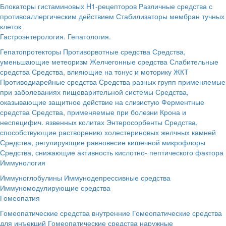
Блокаторы гистаминовых H1-рецепторов
Различные средства с
противоаллергическим действием
Стабилизаторы мембран тучных
клеток
Гастроэнтерология. Гепатология.
Гепатопротекторы
Противорвотные средства
Средства,
уменьшающие метеоризм
Желчегонные средства
Слабительные
средства
Средства, влияющие на тонус и моторику ЖКТ
Противодиарейные средства
Средства разных групп применяемые
при заболеваниях пищеварительной системы
Средства,
оказывающие защитное действие на слизистую
Ферментные
средства
Средства, применяемые при болезни Крона и
неспецифич. язвенных колитах
Энтеросорбенты
Средства,
способствующие растворению холестериновых желчных камней
Средства, регулирующие равновесие кишечной микрофлоры
Средства, снижающие активность кислотно- пептического фактора
Иммунология
Иммуноглобулины
Иммунодепрессивные средства
Иммуномодулирующие средства
Гомеопатия
Гомеопатические средства внутренние
Гомеопатические средства
для инъекций
Гомеопатические средства наружные