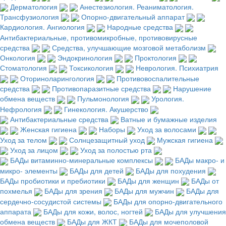
Дерматология
Анестезиология. Реаниматология.
Трансфузиология
Опорно-двигательный аппарат
Кардиология. Ангиология
Народные средства
Антибактериальные, противомикробные, противовирусные
средства
Средства, улучшающие мозговой метаболизм
Онкология
Эндокринология
Проктология
Стоматология
Токсикология
Неврология. Психиатрия
Оториноларингология
Противовоспалительные
средства
Противопаразитные средства
Нарушение
обмена веществ
Пульмонология
Урология.
Нефрология
Гинекология. Акушерство
Антибактериальные средства
Ватные и бумажные изделия
Женская гигиена
Наборы
Уход за волосами
Уход за телом
Солнцезащитный уход
Мужская гигиена
Уход за лицом
Уход за полостью рта
БАДы витаминно-минеральные комплексы
БАДы макро- и
микро- элементы
БАДы для детей
БАДы для похудения
БАДы пробиотики и пребиотики
БАДы для женщин
БАДы от
похмелья
БАДы для зрения
БАДы для мужчин
БАДы для
сердечно-сосудистой системы
БАДы для опорно-двигательного
аппарата
БАДы для кожи, волос, ногтей
БАДы для улучшения
обмена веществ
БАДы для ЖКТ
БАДы для мочеполовой