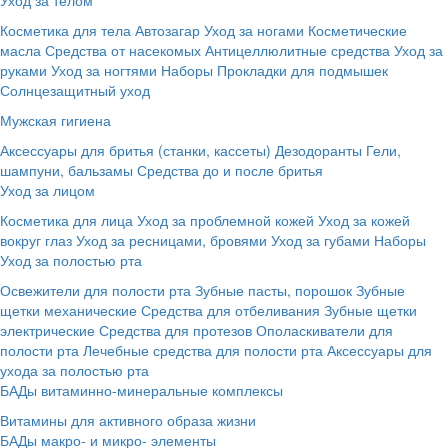
Косметика для тела
Автозагар
Уход за ногами
Косметические
масла
Средства от насекомых
Антицеллюлитные средства
Уход за
руками
Уход за ногтями
Наборы
Прокладки для подмышек
Солнцезащитный уход
Мужская гигиена
Аксессуары для бритья (станки, кассеты)
Дезодоранты
Гели,
шампуни, бальзамы
Средства до и после бритья
Уход за лицом
Косметика для лица
Уход за проблемной кожей
Уход за кожей
вокруг глаз
Уход за ресницами, бровями
Уход за губами
Наборы
Уход за полостью рта
Освежители для полости рта
Зубные пасты, порошок
Зубные
щетки механические
Средства для отбеливания
Зубные щетки
электрические
Средства для протезов
Ополаскиватели для
полости рта
Лечебные средства для полости рта
Аксессуары для
ухода за полостью рта
БАДы витаминно-минеральные комплексы
Витамины для активного образа жизни
БАДы макро- и микро- элементы