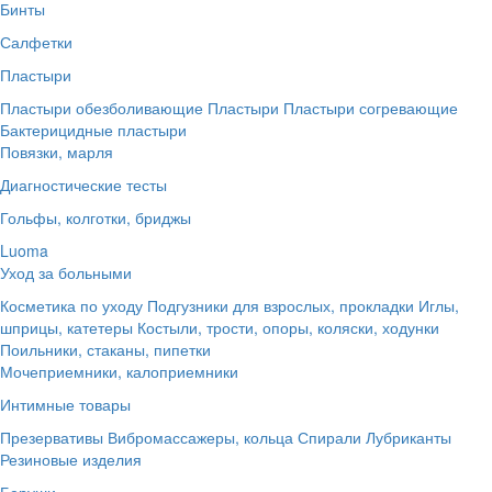
Бинты
Салфетки
Пластыри
Пластыри обезболивающие
Пластыри
Пластыри согревающие
Бактерицидные пластыри
Повязки, марля
Диагностические тесты
Гольфы, колготки, бриджы
Luoma
Уход за больными
Косметика по уходу
Подгузники для взрослых, прокладки
Иглы,
шприцы, катетеры
Костыли, трости, опоры, коляски, ходунки
Поильники, стаканы, пипетки
Мочеприемники, калоприемники
Интимные товары
Презервативы
Вибромассажеры, кольца
Спирали
Лубриканты
Резиновые изделия
Беруши