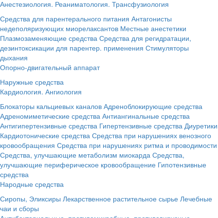
Анестезиология. Реаниматология. Трансфузиология
Средства для парентерального питания
Антагонисты
недеполяризующих миорелаксантов
Местные анестетики
Плазмозаменяющие средства
Средства для регидратации,
дезинтоксикации для парентер. применения
Стимуляторы
дыхания
Опорно-двигательный аппарат
Наружные средства
Кардиология. Ангиология
Блокаторы кальциевых каналов
Адреноблокирующие средства
Адреномиметические средства
Антиангинальные средства
Антигипертензивные средства
Гипертензивные средства
Диуретики
Кардиотонические средства
Средства при нарушениях венозного
кровообращения
Средства при нарушениях ритма и проводимости
Средства, улучшающие метаболизм миокарда
Средства,
улучшающие периферическое кровообращение
Гипотензивные
средства
Народные средства
Сиропы, Эликсиры
Лекарственное растительное сырье
Лечебные
чаи и сборы
Антибактериальные, противомикробные, противовирусные