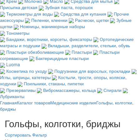
Крем
Молочко
Масло
Средства для мытья
Присыпка детская
Зубная паста, порошок
Термометры для воды
Средства для купания
Прочие
аксессуары
Пеленки, клеенки
Расчески, щетки
Зубные
щетки
Ножницы, маникюрные наборы
Тонометры
Бандажи, воротники, корсеты, фиксаторы
Ортопедические
матрасы и подушки
Вкладыши, разделители, стельки, обувь
Пластыри обезболивающие
Пластыри
Пластыри
согревающие
Бактерицидные пластыри
Luoma
Косметика по уходу
Подгузники для взрослых, прокладки
Иглы, шприцы, катетеры
Костыли, трости, опоры, коляски,
ходунки
Поильники, стаканы, пипетки
Презервативы
Вибромассажеры, кольца
Спирали
Лубриканты
Главная
Каталог товаров
Медицинские изделия
Гольфы, колготки,
бриджы
Гольфы, колготки, бриджы
Сортировать
Фильтр