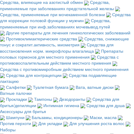
Средства, влияющие на азотистый обмен
Средства,
применяемые при заболеваниях предстательной железы
Средства, применяемые при мочекаменной болезни
Средства
для коррекции половой функции у мужчин
Средства,
применяемые при инф.заболеваниях мочевывод.путей
Другие препараты для лечения гинекологических заболеваний
Противоклимактерические средства
Средства, снижающие
тонус и сократит.активность, миометрия
Средства для
восстановления норм. микрофлоры влагалища
Препараты
половых гормонов для местного применения
Средства с
противовоспалительным действием местного примения
Средства с противомикробным действием местного применения
Средства для контрацепции
Средства подавляющие
лактацию
Салфетки
Туалетная бумага
Вата, ватные диски
Ватные палочки
Прокладки
Тампоны
Дезодоранты
Средства для
бритья/депиляции
Интимная гигиена
Средства для душа
Аксессуары для бритья
Шампуни
Бальзамы, кондиционеры
Маски, масла
Против перхоти
Для укладки
Для улучшения роста волос
Наборы