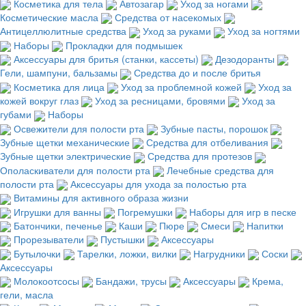
Косметика для тела
Автозагар
Уход за ногами
Косметические масла
Средства от насекомых
Антицеллюлитные средства
Уход за руками
Уход за ногтями
Наборы
Прокладки для подмышек
Аксессуары для бритья (станки, кассеты)
Дезодоранты
Гели, шампуни, бальзамы
Средства до и после бритья
Косметика для лица
Уход за проблемной кожей
Уход за
кожей вокруг глаз
Уход за ресницами, бровями
Уход за
губами
Наборы
Освежители для полости рта
Зубные пасты, порошок
Зубные щетки механические
Средства для отбеливания
Зубные щетки электрические
Средства для протезов
Ополаскиватели для полости рта
Лечебные средства для
полости рта
Аксессуары для ухода за полостью рта
Витамины для активного образа жизни
Игрушки для ванны
Погремушки
Наборы для игр в песке
Батончики, печенье
Каши
Пюре
Смеси
Напитки
Прорезыватели
Пустышки
Аксессуары
Бутылочки
Тарелки, ложки, вилки
Нагрудники
Соски
Аксессуары
Молокоотсосы
Бандажи, трусы
Аксессуары
Крема,
гели, масла