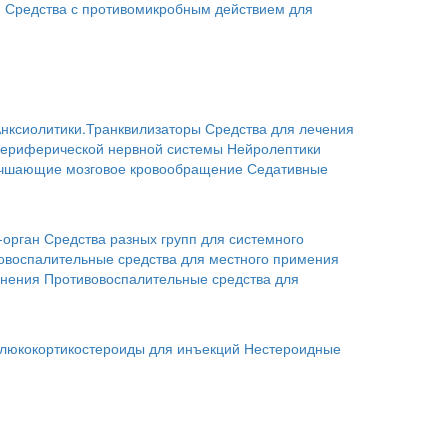
я
Средства с противомикробным действием для
нксиолитики.Транквилизаторы
Средства для лечения
периферической нервной системы
Нейролептики
учшающие мозговое кровообращение
Седативные
-орган
Средства разных групп для системного
овоспалительные средства для местного примения
енения
Противовоспалительные средства для
люкокортикостероиды для инъекций
Нестероидные