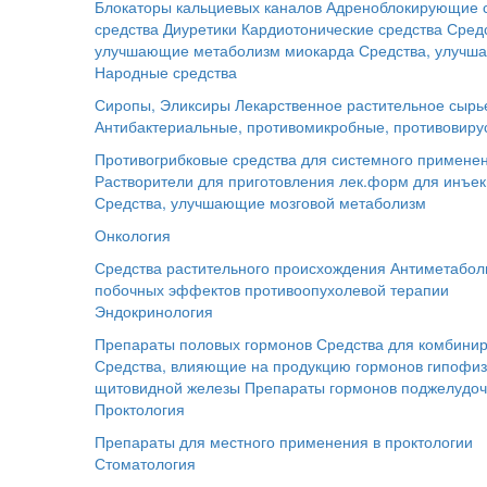
Блокаторы кальциевых каналов
Адреноблокирующие 
средства
Диуретики
Кардиотонические средства
Сред
улучшающие метаболизм миокарда
Средства, улучш
Народные средства
Сиропы, Эликсиры
Лекарственное растительное сырь
Антибактериальные, противомикробные, противовиру
Противогрибковые средства для системного примене
Растворители для приготовления лек.форм для инъе
Средства, улучшающие мозговой метаболизм
Онкология
Средства растительного происхождения
Антиметабол
побочных эффектов противоопухолевой терапии
Эндокринология
Препараты половых гормонов
Средства для комбинир
Средства, влияющие на продукцию гормонов гипофи
щитовидной железы
Препараты гормонов поджелудо
Проктология
Препараты для местного применения в проктологии
Стоматология