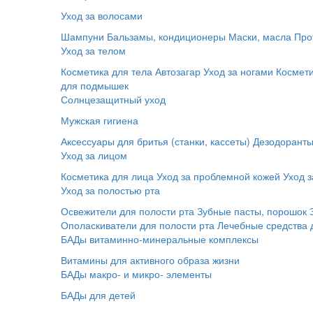
Уход за волосами
Шампуни
Бальзамы, кондиционеры
Маски, масла
Про
Уход за телом
Косметика для тела
Автозагар
Уход за ногами
Космет
для подмышек
Солнцезащитный уход
Мужская гигиена
Аксессуары для бритья (станки, кассеты)
Дезодорант
Уход за лицом
Косметика для лица
Уход за проблемной кожей
Уход з
Уход за полостью рта
Освежители для полости рта
Зубные пасты, порошок
Ополаскиватели для полости рта
Лечебные средства 
БАДы витаминно-минеральные комплексы
Витамины для активного образа жизни
БАДы макро- и микро- элементы
БАДы для детей