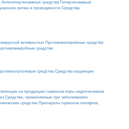
а
Антигипертензивные средства
Гипертензивные
рушениях ритма и проводимости
Средства,
овирусной активностью
Противомалярийные средства
противомикробные средства
ротивоопухолевые средства
Средства коррекции
влияющие на продукцию гормонов коры надпочечников
ез
Средства, применяемые при заболеваниях
емические средства
Препараты гормонов гипофиза