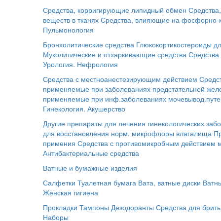
Средства, корригирующие липидный обмен
Средства
веществ в тканях
Средства, влияющие на фосфорно-
Пульмонология
Бронхолитические средства
Глюкокортикостероиды дл
Муколитические и отхаркивающие средства
Средства 
Урология. Нефрология
Средства с местноанестезирующим действием
Средс
применяемые при заболеваниях предстательной жел
применяемые при инф.заболеваниях мочевывод.путе
Гинекология. Акушерство
Другие препараты для лечения гинекологических заб
для восстановления норм. микрофлоры влагалища
П
примения
Средства с противомикробным действием 
Антибактериальные средства
Ватные и бумажные изделия
Салфетки
Туалетная бумага
Вата, ватные диски
Ватн
Женская гигиена
Прокладки
Тампоны
Дезодоранты
Средства для брит
Наборы