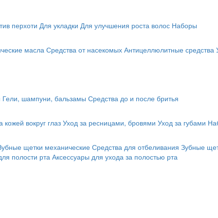
тив перхоти
Для укладки
Для улучшения роста волос
Наборы
ические масла
Средства от насекомых
Антицеллюлитные средства
ы
Гели, шампуни, бальзамы
Средства до и после бритья
а кожей вокруг глаз
Уход за ресницами, бровями
Уход за губами
На
Зубные щетки механические
Средства для отбеливания
Зубные щет
для полости рта
Аксессуары для ухода за полостью рта