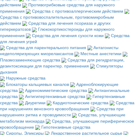
действием
Противогрибковые средства для наружного
применения
Средства с противоаллергическим действием
Средства с противовоспалительным, противомикробным
действием
Средства для лечения псориаза и других
гиперкератозов
Глюкокортикостероиды для наружного
применения
Средства для лечения сухости кожи
Средства
для лечения угрей
Средства для парентерального питания
Антагонисты
недеполяризующих миорелаксантов
Местные анестетики
Плазмозаменяющие средства
Средства для регидратации,
дезинтоксикации для парентер. применения
Стимуляторы
дыхания
Наружные средства
Блокаторы кальциевых каналов
Адреноблокирующие
средства
Адреномиметические средства
Антиангинальные
средства
Антигипертензивные средства
Гипертензивные
средства
Диуретики
Кардиотонические средства
Средства
при нарушениях венозного кровообращения
Средства при
нарушениях ритма и проводимости
Средства, улучшающие
метаболизм миокарда
Средства, улучшающие периферическое
кровообращение
Гипотензивные средства
Сиропы, Эликсиры
Лекарственное растительное сырье