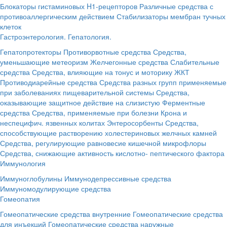
Блокаторы гистаминовых H1-рецепторов
Различные средства с
противоаллергическим действием
Стабилизаторы мембран тучных
клеток
Гастроэнтерология. Гепатология.
Гепатопротекторы
Противорвотные средства
Средства,
уменьшающие метеоризм
Желчегонные средства
Слабительные
средства
Средства, влияющие на тонус и моторику ЖКТ
Противодиарейные средства
Средства разных групп применяемые
при заболеваниях пищеварительной системы
Средства,
оказывающие защитное действие на слизистую
Ферментные
средства
Средства, применяемые при болезни Крона и
неспецифич. язвенных колитах
Энтеросорбенты
Средства,
способствующие растворению холестериновых желчных камней
Средства, регулирующие равновесие кишечной микрофлоры
Средства, снижающие активность кислотно- пептического фактора
Иммунология
Иммуноглобулины
Иммунодепрессивные средства
Иммуномодулирующие средства
Гомеопатия
Гомеопатические средства внутренние
Гомеопатические средства
для инъекций
Гомеопатические средства наружные