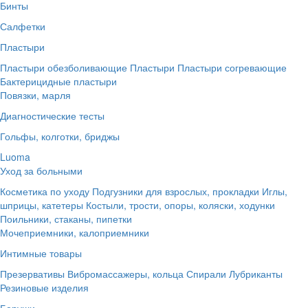
Бинты
Салфетки
Пластыри
Пластыри обезболивающие
Пластыри
Пластыри согревающие
Бактерицидные пластыри
Повязки, марля
Диагностические тесты
Гольфы, колготки, бриджы
Luoma
Уход за больными
Косметика по уходу
Подгузники для взрослых, прокладки
Иглы,
шприцы, катетеры
Костыли, трости, опоры, коляски, ходунки
Поильники, стаканы, пипетки
Мочеприемники, калоприемники
Интимные товары
Презервативы
Вибромассажеры, кольца
Спирали
Лубриканты
Резиновые изделия
Беруши