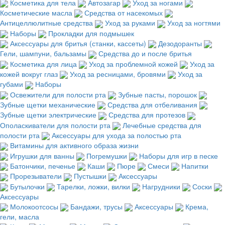
Косметика для тела
Автозагар
Уход за ногами
Косметические масла
Средства от насекомых
Антицеллюлитные средства
Уход за руками
Уход за ногтями
Наборы
Прокладки для подмышек
Аксессуары для бритья (станки, кассеты)
Дезодоранты
Гели, шампуни, бальзамы
Средства до и после бритья
Косметика для лица
Уход за проблемной кожей
Уход за
кожей вокруг глаз
Уход за ресницами, бровями
Уход за
губами
Наборы
Освежители для полости рта
Зубные пасты, порошок
Зубные щетки механические
Средства для отбеливания
Зубные щетки электрические
Средства для протезов
Ополаскиватели для полости рта
Лечебные средства для
полости рта
Аксессуары для ухода за полостью рта
Витамины для активного образа жизни
Игрушки для ванны
Погремушки
Наборы для игр в песке
Батончики, печенье
Каши
Пюре
Смеси
Напитки
Прорезыватели
Пустышки
Аксессуары
Бутылочки
Тарелки, ложки, вилки
Нагрудники
Соски
Аксессуары
Молокоотсосы
Бандажи, трусы
Аксессуары
Крема,
гели, масла