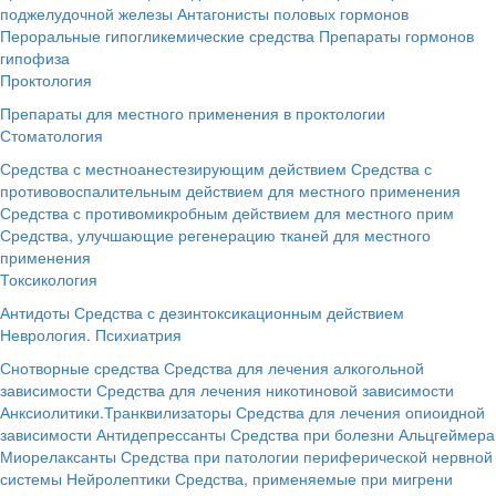
поджелудочной железы
Антагонисты половых гормонов
Пероральные гипогликемические средства
Препараты гормонов
гипофиза
Проктология
Препараты для местного применения в проктологии
Стоматология
Средства с местноанестезирующим действием
Средства с
противовоспалительным действием для местного применения
Средства с противомикробным действием для местного прим
Средства, улучшающие регенерацию тканей для местного
применения
Токсикология
Антидоты
Средства с дезинтоксикационным действием
Неврология. Психиатрия
Снотворные средства
Средства для лечения алкогольной
зависимости
Средства для лечения никотиновой зависимости
Анксиолитики.Транквилизаторы
Средства для лечения опиоидной
зависимости
Антидепрессанты
Средства при болезни Альцгеймера
Миорелаксанты
Средства при патологии периферической нервной
системы
Нейролептики
Средства, применяемые при мигрени