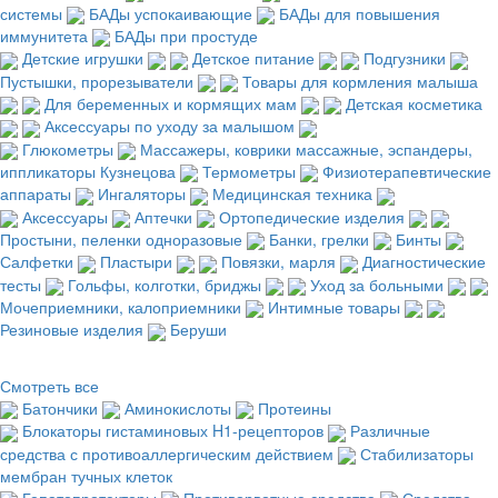
системы
БАДы успокаивающие
БАДы для повышения
иммунитета
БАДы при простуде
Детские игрушки
Детское питание
Подгузники
Пустышки, прорезыватели
Товары для кормления малыша
Для беременных и кормящих мам
Детская косметика
Аксессуары по уходу за малышом
Глюкометры
Массажеры, коврики массажные, эспандеры,
иппликаторы Кузнецова
Термометры
Физиотерапевтические
аппараты
Ингаляторы
Медицинская техника
Аксессуары
Аптечки
Ортопедические изделия
Простыни, пеленки одноразовые
Банки, грелки
Бинты
Салфетки
Пластыри
Повязки, марля
Диагностические
тесты
Гольфы, колготки, бриджы
Уход за больными
Мочеприемники, калоприемники
Интимные товары
Резиновые изделия
Беруши
Смотреть все
Батончики
Аминокислоты
Протеины
Блокаторы гистаминовых H1-рецепторов
Различные
средства с противоаллергическим действием
Стабилизаторы
мембран тучных клеток
Гепатопротекторы
Противорвотные средства
Средства,