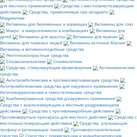
для местного применения
Средства с местноанестезирующим
действием
Средства, применяемые при катаракте
Мидриатики
Витамины для беременных и кормящих
Витамины для глаз
Макро- и микроэлементы в комбинациях
Витамины для
детей
Витамины для красоты
Витамины для мужчин
Витамины для пожилых людей
Витамины источник Магния
Витамины и витаминоподобные средства
Рентгеноконтрастные средства
Спазмоанальгетики
Спазмолитики
Средства, стимулирующие кроветворение
Антианемические
средства
Антитромботические и противосвертывающие средства
Антитромботические средства для наружного применения
Антигеморрагические и гемостатические средства
Комбинированные средства д/наружного применения
Средства с анальгезирующим и местным раздражающием
действием
Средства с противомикробным действием
Противовирусные препараты для местного действия
Средства с
местноанестезирующим действием
Средства, улучшающие
трофику и регенерацию тканей
Противовоспалительные
средства
Средства с прижигающим и мумифицирующим