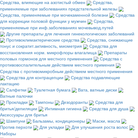
Средства, влияющие на азотистый обмен
Средства,
применяемые при заболеваниях предстательной железы
Средства, применяемые при мочекаменной болезни
Средства
для коррекции половой функции у мужчин
Средства,
применяемые при инф.заболеваниях мочевывод.путей
Другие препараты для лечения гинекологических заболеваний
Противоклимактерические средства
Средства, снижающие
тонус и сократит.активность, миометрия
Средства для
восстановления норм. микрофлоры влагалища
Препараты
половых гормонов для местного применения
Средства с
противовоспалительным действием местного примения
Средства с противомикробным действием местного применения
Средства для контрацепции
Средства подавляющие
лактацию
Салфетки
Туалетная бумага
Вата, ватные диски
Ватные палочки
Прокладки
Тампоны
Дезодоранты
Средства для
бритья/депиляции
Интимная гигиена
Средства для душа
Аксессуары для бритья
Шампуни
Бальзамы, кондиционеры
Маски, масла
Против перхоти
Для укладки
Для улучшения роста волос
Наборы