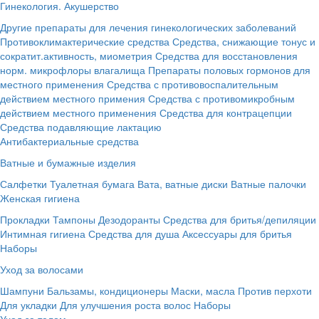
Гинекология. Акушерство
Другие препараты для лечения гинекологических заболеваний
Противоклимактерические средства
Средства, снижающие тонус и
сократит.активность, миометрия
Средства для восстановления
норм. микрофлоры влагалища
Препараты половых гормонов для
местного применения
Средства с противовоспалительным
действием местного примения
Средства с противомикробным
действием местного применения
Средства для контрацепции
Средства подавляющие лактацию
Антибактериальные средства
Ватные и бумажные изделия
Салфетки
Туалетная бумага
Вата, ватные диски
Ватные палочки
Женская гигиена
Прокладки
Тампоны
Дезодоранты
Средства для бритья/депиляции
Интимная гигиена
Средства для душа
Аксессуары для бритья
Наборы
Уход за волосами
Шампуни
Бальзамы, кондиционеры
Маски, масла
Против перхоти
Для укладки
Для улучшения роста волос
Наборы
Уход за телом