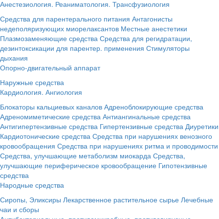
Анестезиология. Реаниматология. Трансфузиология
Средства для парентерального питания
Антагонисты
недеполяризующих миорелаксантов
Местные анестетики
Плазмозаменяющие средства
Средства для регидратации,
дезинтоксикации для парентер. применения
Стимуляторы
дыхания
Опорно-двигательный аппарат
Наружные средства
Кардиология. Ангиология
Блокаторы кальциевых каналов
Адреноблокирующие средства
Адреномиметические средства
Антиангинальные средства
Антигипертензивные средства
Гипертензивные средства
Диуретики
Кардиотонические средства
Средства при нарушениях венозного
кровообращения
Средства при нарушениях ритма и проводимости
Средства, улучшающие метаболизм миокарда
Средства,
улучшающие периферическое кровообращение
Гипотензивные
средства
Народные средства
Сиропы, Эликсиры
Лекарственное растительное сырье
Лечебные
чаи и сборы
Антибактериальные, противомикробные, противовирусные