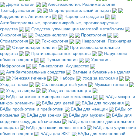
Дерматология
Анестезиология. Реаниматология.
Трансфузиология
Опорно-двигательный аппарат
Кардиология. Ангиология
Народные средства
Антибактериальные, противомикробные, противовирусные
средства
Средства, улучшающие мозговой метаболизм
Онкология
Эндокринология
Проктология
Стоматология
Токсикология
Неврология. Психиатрия
Оториноларингология
Противовоспалительные
средства
Противопаразитные средства
Нарушение
обмена веществ
Пульмонология
Урология.
Нефрология
Гинекология. Акушерство
Антибактериальные средства
Ватные и бумажные изделия
Женская гигиена
Наборы
Уход за волосами
Уход за телом
Солнцезащитный уход
Мужская гигиена
Уход за лицом
Уход за полостью рта
БАДы витаминно-минеральные комплексы
БАДы макро- и
микро- элементы
БАДы для детей
БАДы для похудения
БАДы пробиотики и пребиотики
БАДы для женщин
БАДы от
похмелья
БАДы для зрения
БАДы для мужчин
БАДы для
сердечно-сосудистой системы
БАДы для опорно-двигательного
аппарата
БАДы для кожи, волос, ногтей
БАДы для улучшения
обмена веществ
БАДы для ЖКТ
БАДы для мочеполовой