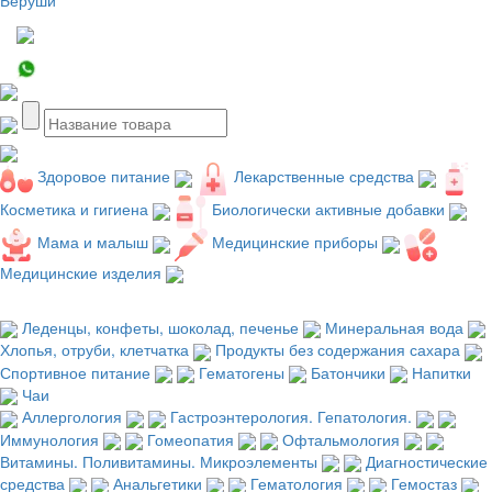
Здоровое питание
Лекарственные средства
Косметика и гигиена
Биологически активные добавки
Мама и малыш
Медицинские приборы
Медицинские изделия
Леденцы, конфеты, шоколад, печенье
Минеральная вода
Хлопья, отруби, клетчатка
Продукты без содержания сахара
Спортивное питание
Гематогены
Батончики
Напитки
Чаи
Аллергология
Гастроэнтерология. Гепатология.
Иммунология
Гомеопатия
Офтальмология
Витамины. Поливитамины. Микроэлементы
Диагностические
средства
Анальгетики
Гематология
Гемостаз