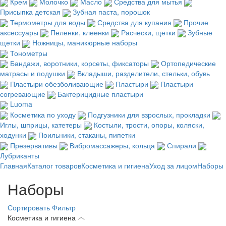
Крем
Молочко
Масло
Средства для мытья
Присыпка детская
Зубная паста, порошок
Термометры для воды
Средства для купания
Прочие
аксессуары
Пеленки, клеенки
Расчески, щетки
Зубные
щетки
Ножницы, маникюрные наборы
Тонометры
Бандажи, воротники, корсеты, фиксаторы
Ортопедические
матрасы и подушки
Вкладыши, разделители, стельки, обувь
Пластыри обезболивающие
Пластыри
Пластыри
согревающие
Бактерицидные пластыри
Luoma
Косметика по уходу
Подгузники для взрослых, прокладки
Иглы, шприцы, катетеры
Костыли, трости, опоры, коляски,
ходунки
Поильники, стаканы, пипетки
Презервативы
Вибромассажеры, кольца
Спирали
Лубриканты
Главная
Каталог товаров
Косметика и гигиена
Уход за лицом
Наборы
Наборы
Сортировать
Фильтр
Косметика и гигиена