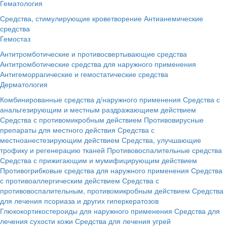
Гематология
Средства, стимулирующие кроветворение
Антианемические
средства
Гемостаз
Антитромботические и противосвертывающие средства
Антитромботические средства для наружного применения
Антигеморрагические и гемостатические средства
Дерматология
Комбинированные средства д/наружного применения
Средства с
анальгезирующим и местным раздражающием действием
Средства с противомикробным действием
Противовирусные
препараты для местного действия
Средства с
местноанестезирующим действием
Средства, улучшающие
трофику и регенерацию тканей
Противовоспалительные средства
Средства с прижигающим и мумифицирующим действием
Противогрибковые средства для наружного применения
Средства
с противоаллергическим действием
Средства с
противовоспалительным, противомикробным действием
Средства
для лечения псориаза и других гиперкератозов
Глюкокортикостероиды для наружного применения
Средства для
лечения сухости кожи
Средства для лечения угрей