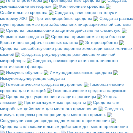
уменьшающие метеоризм
Желчегонные средства
Слабительные средства
Средства, влияющие на тонус и
моторику ЖКТ
Противодиарейные средства
Средства разных
групп применяемые при заболеваниях пищеварительной системы
Средства, оказывающие защитное действие на слизистую
Ферментные средства
Средства, применяемые при болезни
Крона и неспецифич. язвенных колитах
Энтеросорбенты
Средства, способствующие растворению холестериновых желчных
камней
Средства, регулирующие равновесие кишечной
микрофлоры
Средства, снижающие активность кислотно-
пептического фактора
Иммуноглобулины
Иммунодепрессивные средства
Иммуномодулирующие средства
Гомеопатические средства внутренние
Гомеопатические
средства для инъекций
Гомеопатические средства наружные
Средства для укрепления и защиты роговицы
Уход за
линзами
Противоглаукомные препараты
Средства с п/
микробным действием для местного применения
Средства,
стимул. процессы регенерации для местного примен.
Сосудосуживающие средствадля местного применения
Средства с п/воспалительным действием для местн.применения
Противовирусные средства
Противоаллергические средства