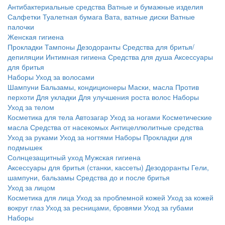
Антибактериальные средства
Ватные и бумажные изделия
Салфетки
Туалетная бумага
Вата, ватные диски
Ватные
палочки
Женская гигиена
Прокладки
Тампоны
Дезодоранты
Средства для бритья/
депиляции
Интимная гигиена
Средства для душа
Аксессуары
для бритья
Наборы
Уход за волосами
Шампуни
Бальзамы, кондиционеры
Маски, масла
Против
перхоти
Для укладки
Для улучшения роста волос
Наборы
Уход за телом
Косметика для тела
Автозагар
Уход за ногами
Косметические
масла
Средства от насекомых
Антицеллюлитные средства
Уход за руками
Уход за ногтями
Наборы
Прокладки для
подмышек
Солнцезащитный уход
Мужская гигиена
Аксессуары для бритья (станки, кассеты)
Дезодоранты
Гели,
шампуни, бальзамы
Средства до и после бритья
Уход за лицом
Косметика для лица
Уход за проблемной кожей
Уход за кожей
вокруг глаз
Уход за ресницами, бровями
Уход за губами
Наборы