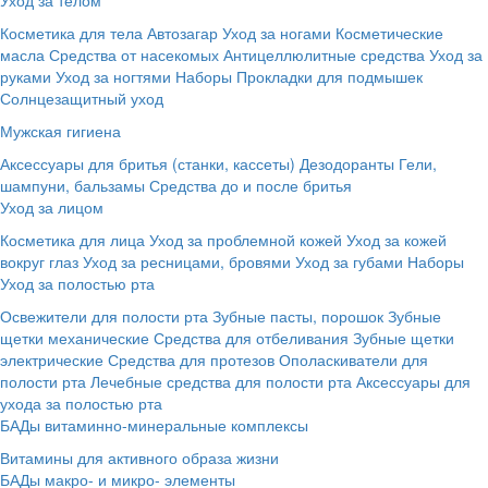
Косметика для тела
Автозагар
Уход за ногами
Косметические
масла
Средства от насекомых
Антицеллюлитные средства
Уход за
руками
Уход за ногтями
Наборы
Прокладки для подмышек
Солнцезащитный уход
Мужская гигиена
Аксессуары для бритья (станки, кассеты)
Дезодоранты
Гели,
шампуни, бальзамы
Средства до и после бритья
Уход за лицом
Косметика для лица
Уход за проблемной кожей
Уход за кожей
вокруг глаз
Уход за ресницами, бровями
Уход за губами
Наборы
Уход за полостью рта
Освежители для полости рта
Зубные пасты, порошок
Зубные
щетки механические
Средства для отбеливания
Зубные щетки
электрические
Средства для протезов
Ополаскиватели для
полости рта
Лечебные средства для полости рта
Аксессуары для
ухода за полостью рта
БАДы витаминно-минеральные комплексы
Витамины для активного образа жизни
БАДы макро- и микро- элементы