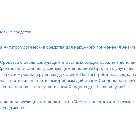
еские средства
ва
Антитромботические средства для наружного применения
Антиге
Средства с анальгезирующим и местным раздражающием действ
Средства с местноанестезирующим действием
Средства, улучшающ
гающим и мумифицирующим действием
Противогрибковые средств
овоспалительным, противомикробным действием
Средства для лече
едства для лечения сухости кожи
Средства для лечения угрей
 недеполяризующих миорелаксантов
Местные анестетики
Плазмоза
торы дыхания