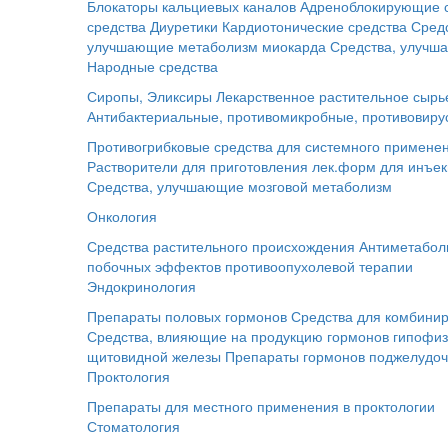
Блокаторы кальциевых каналов
Адреноблокирующие 
средства
Диуретики
Кардиотонические средства
Сред
улучшающие метаболизм миокарда
Средства, улучш
Народные средства
Сиропы, Эликсиры
Лекарственное растительное сырь
Антибактериальные, противомикробные, противовиру
Противогрибковые средства для системного примене
Растворители для приготовления лек.форм для инъе
Средства, улучшающие мозговой метаболизм
Онкология
Средства растительного происхождения
Антиметабол
побочных эффектов противоопухолевой терапии
Эндокринология
Препараты половых гормонов
Средства для комбинир
Средства, влияющие на продукцию гормонов гипофи
щитовидной железы
Препараты гормонов поджелудо
Проктология
Препараты для местного применения в проктологии
Стоматология