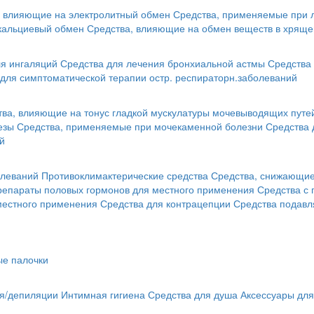
, влияющие на электролитный обмен
Средства, применяемые при 
кальциевый обмен
Средства, влияющие на обмен веществ в хряще
я ингаляций
Средства для лечения бронхиальной астмы
Средства 
для симптоматической терапии остр. респираторн.заболеваний
тва, влияющие на тонус гладкой мускулатуры мочевыводящих путе
езы
Средства, применяемые при мочекаменной болезни
Средства 
й
олеваний
Противоклимактерические средства
Средства, снижающие 
репараты половых гормонов для местного применения
Средства с
местного применения
Средства для контрацепции
Средства подав
ые палочки
ья/депиляции
Интимная гигиена
Средства для душа
Аксессуары для