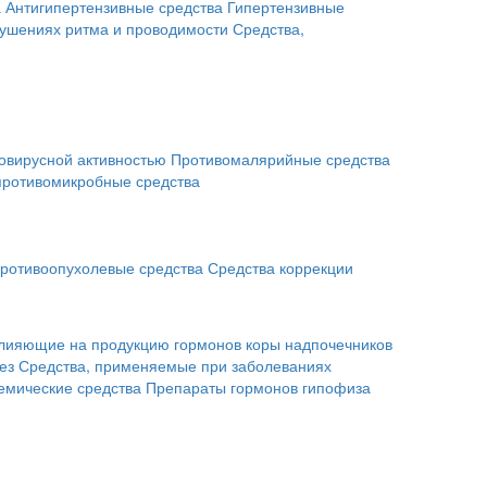
а
Антигипертензивные средства
Гипертензивные
рушениях ритма и проводимости
Средства,
овирусной активностью
Противомалярийные средства
противомикробные средства
ротивоопухолевые средства
Средства коррекции
влияющие на продукцию гормонов коры надпочечников
ез
Средства, применяемые при заболеваниях
емические средства
Препараты гормонов гипофиза