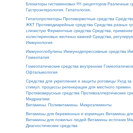
Блокаторы гистаминовых H1-рецепторов
Различные с
Гастроэнтерология. Гепатология.
Гепатопротекторы
Противорвотные средства
Средств
ЖКТ
Противодиарейные средства
Средства разных г
слизистую
Ферментные средства
Средства, применяе
холестериновых желчных камней
Средства, регулир
Иммунология
Иммуноглобулины
Иммунодепрессивные средства
Им
Гомеопатия
Гомеопатические средства внутренние
Гомеопатическ
Офтальмология
Средства для укрепления и защиты роговицы
Уход за
стимул. процессы регенерации для местного примен.
Противовирусные средства
Противоаллергические ср
Мидриатики
Витамины. Поливитамины. Микроэлементы
Витамины для беременных и кормящих
Витамины для
Витамины для пожилых людей
Витамины источник Ма
Диагностические средства