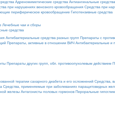
средства
Адреномиметические средства
Антиангинальные средств
ства при нарушениях венозного кровообращения
Средства при на
ающие периферическое кровообращение
Гипотензивные средства
е
Лечебные чаи и сборы
сные средства
ния
Антибактериальные средства разных групп
Препараты с против
кций
Препараты, активные в отношении ВИЧ
Антибактериальные и 
иты
Препараты других групп, обл. противоопухолевым действием
П
ованной терапии сахарного диабета и его осложнений
Средства, 
за
Средства, применяемые при заболеваниях паращитовидных жел
чной железы
Антагонисты половых гормонов
Пероральные гипоглик