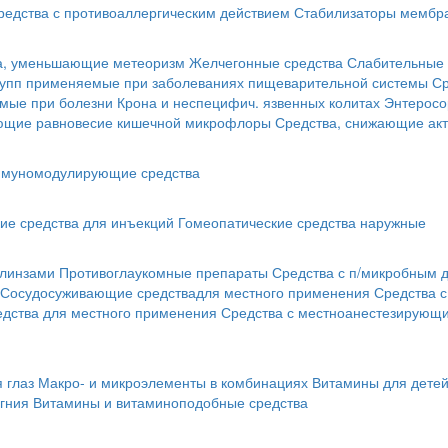
редства с противоаллергическим действием
Стабилизаторы мембра
а, уменьшающие метеоризм
Желчегонные средства
Слабительные 
рупп применяемые при заболеваниях пищеварительной системы
Ср
мые при болезни Крона и неспецифич. язвенных колитах
Энтеросо
ующие равновесие кишечной микрофлоры
Средства, снижающие акт
муномодулирующие средства
ие средства для инъекций
Гомеопатические средства наружные
 линзами
Противоглаукомные препараты
Средства с п/микробным 
Сосудосуживающие средствадля местного применения
Средства 
едства для местного применения
Средства с местноанестезирующ
 глаз
Макро- и микроэлементы в комбинациях
Витамины для дете
гния
Витамины и витаминоподобные средства