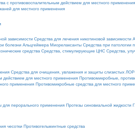
тва с противовоспалительным действием для местного применени
каней для местного применения
м
ной зависимости
Средства для лечения никотиновой зависимости
А
ри болезни Альцгеймера
Миорелаксанты
Средства при патологии 
онические средства
Средства, стимулирующие ЦНС
Средства, ул
нения
Средства для очищения, увлажения и защиты слизистых ЛОР
 действием для местного применения
Противомикробные, против
тного применения
Противомикробные средства для местного прим
ы для перорального применения
Протезы синовиальной жидкости
Г
ния чесотки
Противогельминтные средства