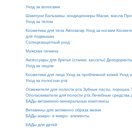
Уход за волосами
Шампуни
Бальзамы, кондиционеры
Маски, масла
Про
Уход за телом
Косметика для тела
Автозагар
Уход за ногами
Космет
для подмышек
Солнцезащитный уход
Мужская гигиена
Аксессуары для бритья (станки, кассеты)
Дезодорант
Уход за лицом
Косметика для лица
Уход за проблемной кожей
Уход з
Уход за полостью рта
Освежители для полости рта
Зубные пасты, порошок
Ополаскиватели для полости рта
Лечебные средства 
БАДы витаминно-минеральные комплексы
Витамины для активного образа жизни
БАДы макро- и микро- элементы
БАДы для детей