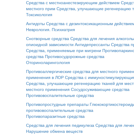
Средства с местноанестезирующим действием
Средс
местного прим
Средства, улучшающие регенерацию т
Токсикология
Антидоты
Средства с дезинтоксикационным действие
Неврология. Психиатрия
Снотворные средства
Средства для лечения алкоголь
опиоидной зависимости
Антидепрессанты
Средства п
Средства, применяемые при мигрени
Противопаркинс
средства
Противосудорожные средства
Оториноларингология
Противоаллергические средства для местного приме
применения в ЛОР
Средства с иммуностимулирующим
Средства, улучшающие регенерацию тканей для мес
местного применения
Сосудосуживающие средства
Противовоспалительные средства
Противопростудные препараты
Глюкокортикостероид
противовоспалительные средства
Противопаразитные средства
Средства для лечения педикулеза
Средства для лече
Нарушение обмена веществ