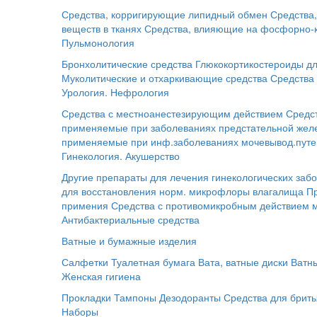
Средства, корригирующие липидный обмен
Средства
веществ в тканях
Средства, влияющие на фосфорно-
Пульмонология
Бронхолитические средства
Глюкокортикостероиды дл
Муколитические и отхаркивающие средства
Средства 
Урология. Нефрология
Средства с местноанестезирующим действием
Средс
применяемые при заболеваниях предстательной жел
применяемые при инф.заболеваниях мочевывод.путе
Гинекология. Акушерство
Другие препараты для лечения гинекологических заб
для восстановления норм. микрофлоры влагалища
П
примения
Средства с противомикробным действием 
Антибактериальные средства
Ватные и бумажные изделия
Салфетки
Туалетная бумага
Вата, ватные диски
Ватн
Женская гигиена
Прокладки
Тампоны
Дезодоранты
Средства для брит
Наборы