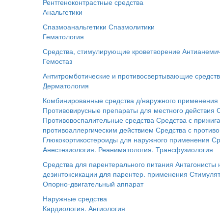
Рентгеноконтрастные средства
Анальгетики
Спазмоанальгетики
Спазмолитики
Гематология
Средства, стимулирующие кроветворение
Антианемич
Гемостаз
Антитромботические и противосвертывающие средст
Дерматология
Комбинированные средства д/наружного применения
Противовирусные препараты для местного действия
Противовоспалительные средства
Средства с прижи
противоаллергическим действием
Средства с против
Глюкокортикостероиды для наружного применения
Ср
Анестезиология. Реаниматология. Трансфузиология
Средства для парентерального питания
Антагонисты
дезинтоксикации для парентер. применения
Стимуля
Опорно-двигательный аппарат
Наружные средства
Кардиология. Ангиология