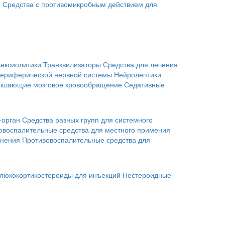
я
Средства с противомикробным действием для
нксиолитики.Транквилизаторы
Средства для лечения
периферической нервной системы
Нейролептики
учшающие мозговое кровообращение
Седативные
-орган
Средства разных групп для системного
овоспалительные средства для местного примения
енения
Противовоспалительные средства для
люкокортикостероиды для инъекций
Нестероидные