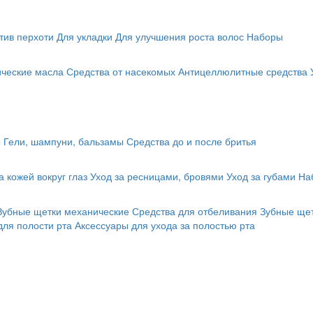
тив перхоти
Для укладки
Для улучшения роста волос
Наборы
ические масла
Средства от насекомых
Антицеллюлитные средства
ы
Гели, шампуни, бальзамы
Средства до и после бритья
а кожей вокруг глаз
Уход за ресницами, бровями
Уход за губами
На
Зубные щетки механические
Средства для отбеливания
Зубные щет
для полости рта
Аксессуары для ухода за полостью рта