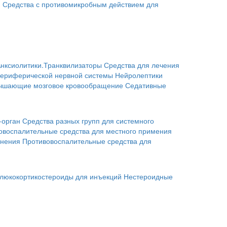
я
Средства с противомикробным действием для
нксиолитики.Транквилизаторы
Средства для лечения
периферической нервной системы
Нейролептики
учшающие мозговое кровообращение
Седативные
-орган
Средства разных групп для системного
овоспалительные средства для местного примения
енения
Противовоспалительные средства для
люкокортикостероиды для инъекций
Нестероидные