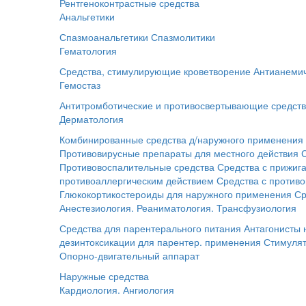
Рентгеноконтрастные средства
Анальгетики
Спазмоанальгетики
Спазмолитики
Гематология
Средства, стимулирующие кроветворение
Антианемич
Гемостаз
Антитромботические и противосвертывающие средст
Дерматология
Комбинированные средства д/наружного применения
Противовирусные препараты для местного действия
Противовоспалительные средства
Средства с прижи
противоаллергическим действием
Средства с против
Глюкокортикостероиды для наружного применения
Ср
Анестезиология. Реаниматология. Трансфузиология
Средства для парентерального питания
Антагонисты
дезинтоксикации для парентер. применения
Стимуля
Опорно-двигательный аппарат
Наружные средства
Кардиология. Ангиология