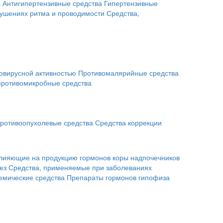
а
Антигипертензивные средства
Гипертензивные
рушениях ритма и проводимости
Средства,
овирусной активностью
Противомалярийные средства
противомикробные средства
ротивоопухолевые средства
Средства коррекции
влияющие на продукцию гормонов коры надпочечников
ез
Средства, применяемые при заболеваниях
емические средства
Препараты гормонов гипофиза