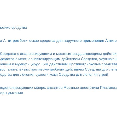
еские средства
ва
Антитромботические средства для наружного применения
Антиге
Средства с анальгезирующим и местным раздражающием действ
Средства с местноанестезирующим действием
Средства, улучшающ
гающим и мумифицирующим действием
Противогрибковые средств
овоспалительным, противомикробным действием
Средства для лече
едства для лечения сухости кожи
Средства для лечения угрей
 недеполяризующих миорелаксантов
Местные анестетики
Плазмоза
торы дыхания