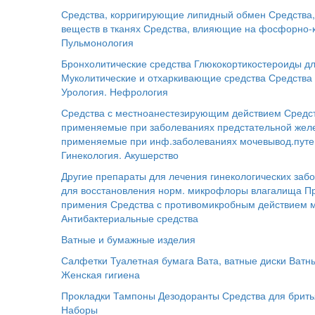
Средства, корригирующие липидный обмен
Средства
веществ в тканях
Средства, влияющие на фосфорно-
Пульмонология
Бронхолитические средства
Глюкокортикостероиды дл
Муколитические и отхаркивающие средства
Средства 
Урология. Нефрология
Средства с местноанестезирующим действием
Средс
применяемые при заболеваниях предстательной жел
применяемые при инф.заболеваниях мочевывод.путе
Гинекология. Акушерство
Другие препараты для лечения гинекологических заб
для восстановления норм. микрофлоры влагалища
П
примения
Средства с противомикробным действием 
Антибактериальные средства
Ватные и бумажные изделия
Салфетки
Туалетная бумага
Вата, ватные диски
Ватн
Женская гигиена
Прокладки
Тампоны
Дезодоранты
Средства для брит
Наборы