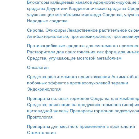
Блокаторы кальциевых каналов
Адреноблокирующие 
средства
Диуретики
Кардиотонические средства
Сред
улучшающие метаболизм миокарда
Средства, улучш
Народные средства
Сиропы, Эликсиры
Лекарственное растительное сырь
Антибактериальные, противомикробные, противовиру
Противогрибковые средства для системного примене
Растворители для приготовления лек.форм для инъе
Средства, улучшающие мозговой метаболизм
Онкология
Средства растительного происхождения
Антиметабол
побочных эффектов противоопухолевой терапии
Эндокринология
Препараты половых гормонов
Средства для комбинир
Средства, влияющие на продукцию гормонов гипофи
щитовидной железы
Препараты гормонов поджелудо
Проктология
Препараты для местного применения в проктологии
Стоматология