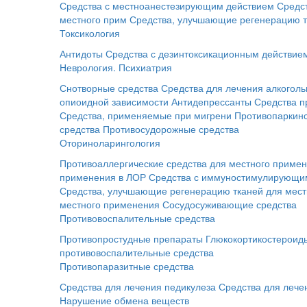
Средства с местноанестезирующим действием
Средс
местного прим
Средства, улучшающие регенерацию т
Токсикология
Антидоты
Средства с дезинтоксикационным действие
Неврология. Психиатрия
Снотворные средства
Средства для лечения алкоголь
опиоидной зависимости
Антидепрессанты
Средства п
Средства, применяемые при мигрени
Противопаркинс
средства
Противосудорожные средства
Оториноларингология
Противоаллергические средства для местного приме
применения в ЛОР
Средства с иммуностимулирующим
Средства, улучшающие регенерацию тканей для мес
местного применения
Сосудосуживающие средства
Противовоспалительные средства
Противопростудные препараты
Глюкокортикостероид
противовоспалительные средства
Противопаразитные средства
Средства для лечения педикулеза
Средства для лече
Нарушение обмена веществ