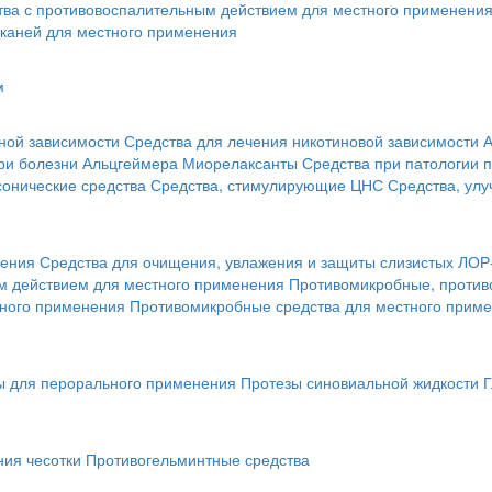
тва с противовоспалительным действием для местного применени
каней для местного применения
м
ной зависимости
Средства для лечения никотиновой зависимости
А
ри болезни Альцгеймера
Миорелаксанты
Средства при патологии 
онические средства
Средства, стимулирующие ЦНС
Средства, ул
нения
Средства для очищения, увлажения и защиты слизистых ЛОР
 действием для местного применения
Противомикробные, против
тного применения
Противомикробные средства для местного прим
ы для перорального применения
Протезы синовиальной жидкости
Г
ния чесотки
Противогельминтные средства