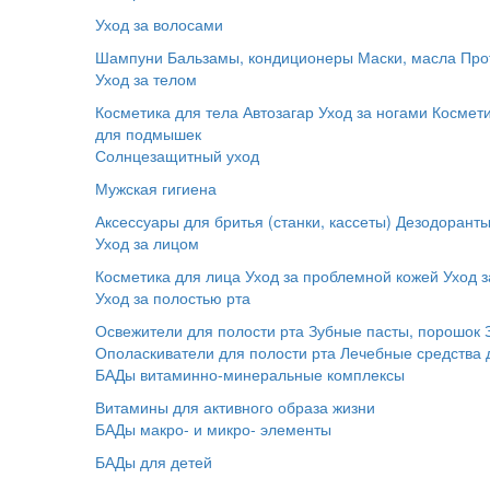
Уход за волосами
Шампуни
Бальзамы, кондиционеры
Маски, масла
Про
Уход за телом
Косметика для тела
Автозагар
Уход за ногами
Космет
для подмышек
Солнцезащитный уход
Мужская гигиена
Аксессуары для бритья (станки, кассеты)
Дезодорант
Уход за лицом
Косметика для лица
Уход за проблемной кожей
Уход з
Уход за полостью рта
Освежители для полости рта
Зубные пасты, порошок
Ополаскиватели для полости рта
Лечебные средства 
БАДы витаминно-минеральные комплексы
Витамины для активного образа жизни
БАДы макро- и микро- элементы
БАДы для детей