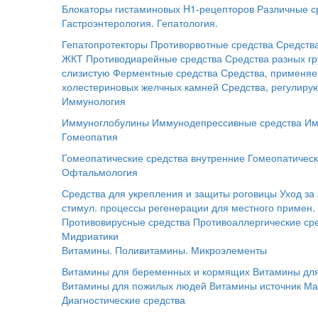
Блокаторы гистаминовых H1-рецепторов
Различные с
Гастроэнтерология. Гепатология.
Гепатопротекторы
Противорвотные средства
Средств
ЖКТ
Противодиарейные средства
Средства разных г
слизистую
Ферментные средства
Средства, применяе
холестериновых желчных камней
Средства, регулир
Иммунология
Иммуноглобулины
Иммунодепрессивные средства
Им
Гомеопатия
Гомеопатические средства внутренние
Гомеопатическ
Офтальмология
Средства для укрепления и защиты роговицы
Уход за
стимул. процессы регенерации для местного примен.
Противовирусные средства
Противоаллергические ср
Мидриатики
Витамины. Поливитамины. Микроэлементы
Витамины для беременных и кормящих
Витамины для
Витамины для пожилых людей
Витамины источник Ма
Диагностические средства