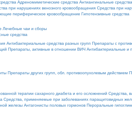
средства
Адреномиметические средства
Антиангинальные средств
ства при нарушениях венозного кровообращения
Средства при на
ающие периферическое кровообращение
Гипотензивные средства
е
Лечебные чаи и сборы
сные средства
ния
Антибактериальные средства разных групп
Препараты с против
кций
Препараты, активные в отношении ВИЧ
Антибактериальные и 
иты
Препараты других групп, обл. противоопухолевым действием
П
ованной терапии сахарного диабета и его осложнений
Средства, 
за
Средства, применяемые при заболеваниях паращитовидных жел
чной железы
Антагонисты половых гормонов
Пероральные гипоглик