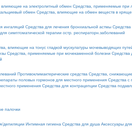
, влияющие на электролитный обмен
Средства, применяемые при 
кальциевый обмен
Средства, влияющие на обмен веществ в хряще
я ингаляций
Средства для лечения бронхиальной астмы
Средства 
для симптоматической терапии остр. респираторн.заболеваний
тва, влияющие на тонус гладкой мускулатуры мочевыводящих путе
езы
Средства, применяемые при мочекаменной болезни
Средства 
й
олеваний
Противоклимактерические средства
Средства, снижающие 
репараты половых гормонов для местного применения
Средства с
местного применения
Средства для контрацепции
Средства подав
ые палочки
ья/депиляции
Интимная гигиена
Средства для душа
Аксессуары для