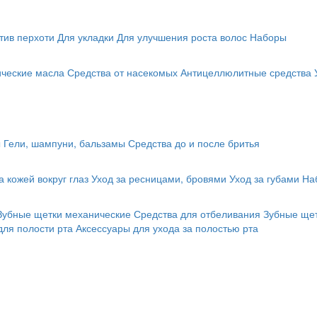
тив перхоти
Для укладки
Для улучшения роста волос
Наборы
ические масла
Средства от насекомых
Антицеллюлитные средства
ы
Гели, шампуни, бальзамы
Средства до и после бритья
а кожей вокруг глаз
Уход за ресницами, бровями
Уход за губами
На
Зубные щетки механические
Средства для отбеливания
Зубные щет
для полости рта
Аксессуары для ухода за полостью рта