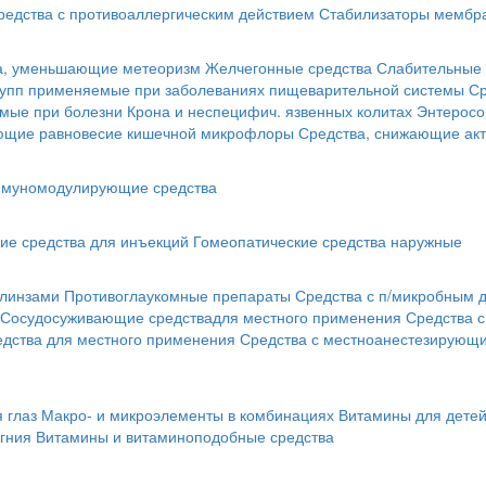
редства с противоаллергическим действием
Стабилизаторы мембра
а, уменьшающие метеоризм
Желчегонные средства
Слабительные 
рупп применяемые при заболеваниях пищеварительной системы
Ср
мые при болезни Крона и неспецифич. язвенных колитах
Энтеросо
ующие равновесие кишечной микрофлоры
Средства, снижающие акт
муномодулирующие средства
ие средства для инъекций
Гомеопатические средства наружные
 линзами
Противоглаукомные препараты
Средства с п/микробным 
Сосудосуживающие средствадля местного применения
Средства 
едства для местного применения
Средства с местноанестезирующ
 глаз
Макро- и микроэлементы в комбинациях
Витамины для дете
гния
Витамины и витаминоподобные средства