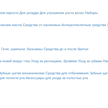
тив перхоти
Для укладки
Для улучшения роста волос
Наборы
ические масла
Средства от насекомых
Антицеллюлитные средства
ы
Гели, шампуни, бальзамы
Средства до и после бритья
а кожей вокруг глаз
Уход за ресницами, бровями
Уход за губами
На
Зубные щетки механические
Средства для отбеливания
Зубные щет
для полости рта
Аксессуары для ухода за полостью рта