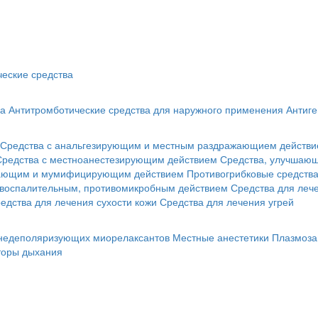
еские средства
ва
Антитромботические средства для наружного применения
Антиге
Средства с анальгезирующим и местным раздражающием действ
Средства с местноанестезирующим действием
Средства, улучшающ
гающим и мумифицирующим действием
Противогрибковые средств
овоспалительным, противомикробным действием
Средства для лече
едства для лечения сухости кожи
Средства для лечения угрей
 недеполяризующих миорелаксантов
Местные анестетики
Плазмоза
торы дыхания