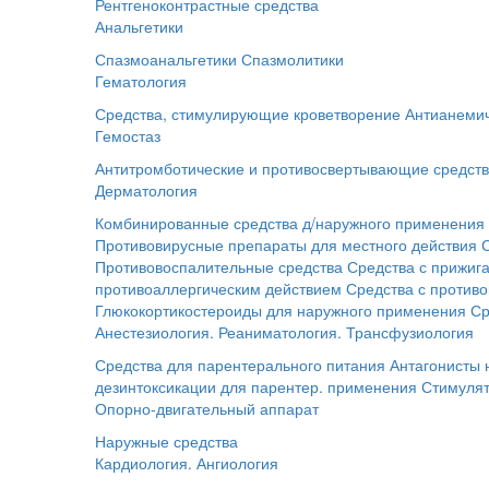
Рентгеноконтрастные средства
Анальгетики
Спазмоанальгетики
Спазмолитики
Гематология
Средства, стимулирующие кроветворение
Антианемич
Гемостаз
Антитромботические и противосвертывающие средст
Дерматология
Комбинированные средства д/наружного применения
Противовирусные препараты для местного действия
Противовоспалительные средства
Средства с прижи
противоаллергическим действием
Средства с против
Глюкокортикостероиды для наружного применения
Ср
Анестезиология. Реаниматология. Трансфузиология
Средства для парентерального питания
Антагонисты
дезинтоксикации для парентер. применения
Стимуля
Опорно-двигательный аппарат
Наружные средства
Кардиология. Ангиология