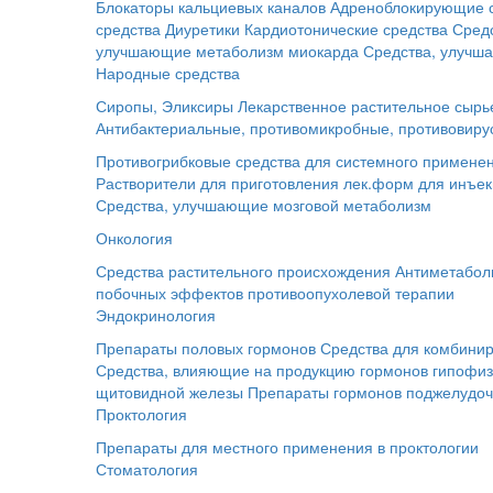
Блокаторы кальциевых каналов
Адреноблокирующие 
средства
Диуретики
Кардиотонические средства
Сред
улучшающие метаболизм миокарда
Средства, улучш
Народные средства
Сиропы, Эликсиры
Лекарственное растительное сырь
Антибактериальные, противомикробные, противовиру
Противогрибковые средства для системного примене
Растворители для приготовления лек.форм для инъе
Средства, улучшающие мозговой метаболизм
Онкология
Средства растительного происхождения
Антиметабол
побочных эффектов противоопухолевой терапии
Эндокринология
Препараты половых гормонов
Средства для комбинир
Средства, влияющие на продукцию гормонов гипофи
щитовидной железы
Препараты гормонов поджелудо
Проктология
Препараты для местного применения в проктологии
Стоматология