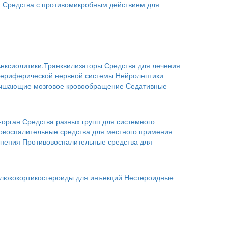
я
Средства с противомикробным действием для
нксиолитики.Транквилизаторы
Средства для лечения
периферической нервной системы
Нейролептики
учшающие мозговое кровообращение
Седативные
-орган
Средства разных групп для системного
овоспалительные средства для местного примения
енения
Противовоспалительные средства для
люкокортикостероиды для инъекций
Нестероидные