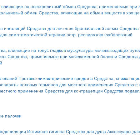
, влияющие на электролитный обмен
Средства, применяемые при 
кальциевый обмен
Средства, влияющие на обмен веществ в хряще
я ингаляций
Средства для лечения бронхиальной астмы
Средства 
для симптоматической терапии остр. респираторн.заболеваний
тва, влияющие на тонус гладкой мускулатуры мочевыводящих путе
езы
Средства, применяемые при мочекаменной болезни
Средства 
й
олеваний
Противоклимактерические средства
Средства, снижающие 
репараты половых гормонов для местного применения
Средства с
местного применения
Средства для контрацепции
Средства подав
ые палочки
ья/депиляции
Интимная гигиена
Средства для душа
Аксессуары для