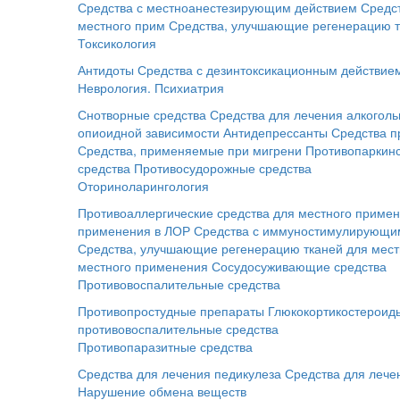
Средства с местноанестезирующим действием
Средс
местного прим
Средства, улучшающие регенерацию т
Токсикология
Антидоты
Средства с дезинтоксикационным действие
Неврология. Психиатрия
Снотворные средства
Средства для лечения алкоголь
опиоидной зависимости
Антидепрессанты
Средства п
Средства, применяемые при мигрени
Противопаркинс
средства
Противосудорожные средства
Оториноларингология
Противоаллергические средства для местного приме
применения в ЛОР
Средства с иммуностимулирующим
Средства, улучшающие регенерацию тканей для мес
местного применения
Сосудосуживающие средства
Противовоспалительные средства
Противопростудные препараты
Глюкокортикостероид
противовоспалительные средства
Противопаразитные средства
Средства для лечения педикулеза
Средства для лече
Нарушение обмена веществ