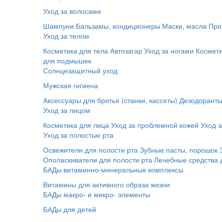
Уход за волосами
Шампуни
Бальзамы, кондиционеры
Маски, масла
Про
Уход за телом
Косметика для тела
Автозагар
Уход за ногами
Космет
для подмышек
Солнцезащитный уход
Мужская гигиена
Аксессуары для бритья (станки, кассеты)
Дезодорант
Уход за лицом
Косметика для лица
Уход за проблемной кожей
Уход з
Уход за полостью рта
Освежители для полости рта
Зубные пасты, порошок
Ополаскиватели для полости рта
Лечебные средства 
БАДы витаминно-минеральные комплексы
Витамины для активного образа жизни
БАДы макро- и микро- элементы
БАДы для детей