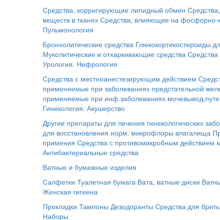
Средства, корригирующие липидный обмен
Средства
веществ в тканях
Средства, влияющие на фосфорно-
Пульмонология
Бронхолитические средства
Глюкокортикостероиды дл
Муколитические и отхаркивающие средства
Средства 
Урология. Нефрология
Средства с местноанестезирующим действием
Средс
применяемые при заболеваниях предстательной жел
применяемые при инф.заболеваниях мочевывод.путе
Гинекология. Акушерство
Другие препараты для лечения гинекологических заб
для восстановления норм. микрофлоры влагалища
П
примения
Средства с противомикробным действием 
Антибактериальные средства
Ватные и бумажные изделия
Салфетки
Туалетная бумага
Вата, ватные диски
Ватн
Женская гигиена
Прокладки
Тампоны
Дезодоранты
Средства для брит
Наборы