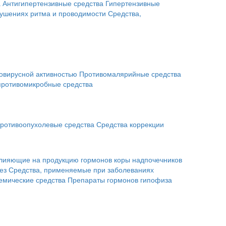
а
Антигипертензивные средства
Гипертензивные
рушениях ритма и проводимости
Средства,
овирусной активностью
Противомалярийные средства
противомикробные средства
ротивоопухолевые средства
Средства коррекции
влияющие на продукцию гормонов коры надпочечников
ез
Средства, применяемые при заболеваниях
емические средства
Препараты гормонов гипофиза