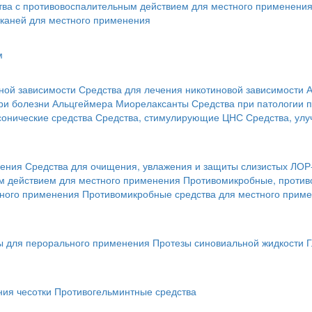
тва с противовоспалительным действием для местного применени
каней для местного применения
м
ной зависимости
Средства для лечения никотиновой зависимости
А
ри болезни Альцгеймера
Миорелаксанты
Средства при патологии 
онические средства
Средства, стимулирующие ЦНС
Средства, ул
нения
Средства для очищения, увлажения и защиты слизистых ЛОР
 действием для местного применения
Противомикробные, против
тного применения
Противомикробные средства для местного прим
ы для перорального применения
Протезы синовиальной жидкости
Г
ния чесотки
Противогельминтные средства