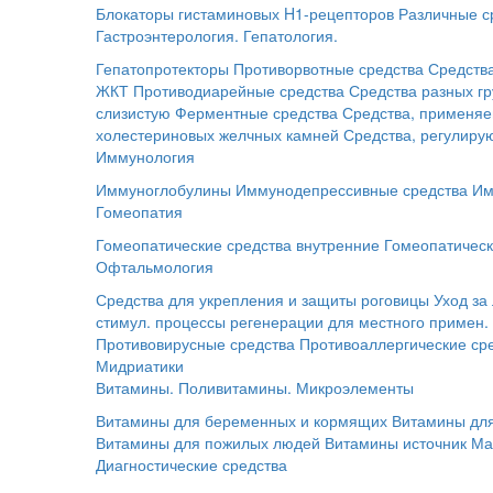
Блокаторы гистаминовых H1-рецепторов
Различные с
Гастроэнтерология. Гепатология.
Гепатопротекторы
Противорвотные средства
Средств
ЖКТ
Противодиарейные средства
Средства разных г
слизистую
Ферментные средства
Средства, применяе
холестериновых желчных камней
Средства, регулир
Иммунология
Иммуноглобулины
Иммунодепрессивные средства
Им
Гомеопатия
Гомеопатические средства внутренние
Гомеопатическ
Офтальмология
Средства для укрепления и защиты роговицы
Уход за
стимул. процессы регенерации для местного примен.
Противовирусные средства
Противоаллергические ср
Мидриатики
Витамины. Поливитамины. Микроэлементы
Витамины для беременных и кормящих
Витамины для
Витамины для пожилых людей
Витамины источник Ма
Диагностические средства