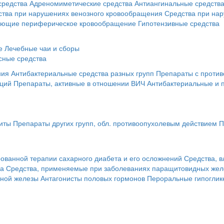
средства
Адреномиметические средства
Антиангинальные средств
ства при нарушениях венозного кровообращения
Средства при на
ающие периферическое кровообращение
Гипотензивные средства
е
Лечебные чаи и сборы
сные средства
ния
Антибактериальные средства разных групп
Препараты с против
кций
Препараты, активные в отношении ВИЧ
Антибактериальные и 
иты
Препараты других групп, обл. противоопухолевым действием
П
ованной терапии сахарного диабета и его осложнений
Средства, 
за
Средства, применяемые при заболеваниях паращитовидных жел
чной железы
Антагонисты половых гормонов
Пероральные гипоглик