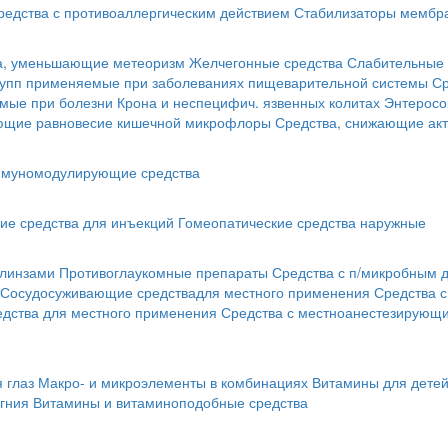
редства с противоаллергическим действием
Стабилизаторы мембра
а, уменьшающие метеоризм
Желчегонные средства
Слабительные 
рупп применяемые при заболеваниях пищеварительной системы
Ср
мые при болезни Крона и неспецифич. язвенных колитах
Энтеросо
ующие равновесие кишечной микрофлоры
Средства, снижающие акт
муномодулирующие средства
ие средства для инъекций
Гомеопатические средства наружные
 линзами
Противоглаукомные препараты
Средства с п/микробным 
Сосудосуживающие средствадля местного применения
Средства 
едства для местного применения
Средства с местноанестезирующ
 глаз
Макро- и микроэлементы в комбинациях
Витамины для дете
гния
Витамины и витаминоподобные средства