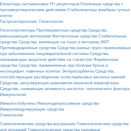
Блокаторы гистаминовых H1-рецепторов
Различные средства с
противоаллергическим действием
Стабилизаторы мембран тучных
клеток
Гастроэнтерология. Гепатология.
Гепатопротекторы
Противорвотные средства
Средства,
уменьшающие метеоризм
Желчегонные средства
Слабительные
средства
Средства, влияющие на тонус и моторику ЖКТ
Противодиарейные средства
Средства разных групп применяемые
при заболеваниях пищеварительной системы
Средства,
оказывающие защитное действие на слизистую
Ферментные
средства
Средства, применяемые при болезни Крона и
неспецифич. язвенных колитах
Энтеросорбенты
Средства,
способствующие растворению холестериновых желчных камней
Средства, регулирующие равновесие кишечной микрофлоры
Средства, снижающие активность кислотно- пептического фактора
Иммунология
Иммуноглобулины
Иммунодепрессивные средства
Иммуномодулирующие средства
Гомеопатия
Гомеопатические средства внутренние
Гомеопатические средства
для инъекций
Гомеопатические средства наружные