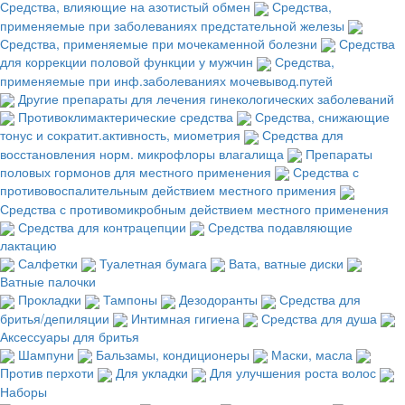
Средства, влияющие на азотистый обмен
Средства,
применяемые при заболеваниях предстательной железы
Средства, применяемые при мочекаменной болезни
Средства
для коррекции половой функции у мужчин
Средства,
применяемые при инф.заболеваниях мочевывод.путей
Другие препараты для лечения гинекологических заболеваний
Противоклимактерические средства
Средства, снижающие
тонус и сократит.активность, миометрия
Средства для
восстановления норм. микрофлоры влагалища
Препараты
половых гормонов для местного применения
Средства с
противовоспалительным действием местного примения
Средства с противомикробным действием местного применения
Средства для контрацепции
Средства подавляющие
лактацию
Салфетки
Туалетная бумага
Вата, ватные диски
Ватные палочки
Прокладки
Тампоны
Дезодоранты
Средства для
бритья/депиляции
Интимная гигиена
Средства для душа
Аксессуары для бритья
Шампуни
Бальзамы, кондиционеры
Маски, масла
Против перхоти
Для укладки
Для улучшения роста волос
Наборы