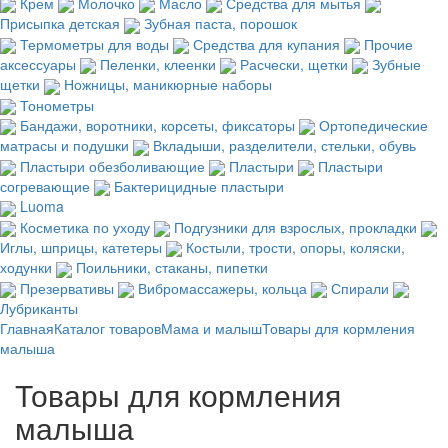
Крем
Молочко
Масло
Средства для мытья
Присыпка детская
Зубная паста, порошок
Термометры для воды
Средства для купания
Прочие
аксессуары
Пеленки, клеенки
Расчески, щетки
Зубные
щетки
Ножницы, маникюрные наборы
Тонометры
Бандажи, воротники, корсеты, фиксаторы
Ортопедические
матрасы и подушки
Вкладыши, разделители, стельки, обувь
Пластыри обезболивающие
Пластыри
Пластыри
согревающие
Бактерицидные пластыри
Luoma
Косметика по уходу
Подгузники для взрослых, прокладки
Иглы, шприцы, катетеры
Костыли, трости, опоры, коляски,
ходунки
Поильники, стаканы, пипетки
Презервативы
Вибромассажеры, кольца
Спирали
Лубриканты
Главная
Каталог товаров
Мама и малыш
Товары для кормления
малыша
Товары для кормления
малыша