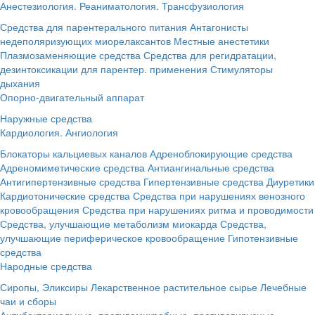
Анестезиология. Реаниматология. Трансфузиология
Средства для парентерального питания
Антагонисты
недеполяризующих миорелаксантов
Местные анестетики
Плазмозаменяющие средства
Средства для регидратации,
дезинтоксикации для парентер. применения
Стимуляторы
дыхания
Опорно-двигательный аппарат
Наружные средства
Кардиология. Ангиология
Блокаторы кальциевых каналов
Адреноблокирующие средства
Адреномиметические средства
Антиангинальные средства
Антигипертензивные средства
Гипертензивные средства
Диуретики
Кардиотонические средства
Средства при нарушениях венозного
кровообращения
Средства при нарушениях ритма и проводимости
Средства, улучшающие метаболизм миокарда
Средства,
улучшающие периферическое кровообращение
Гипотензивные
средства
Народные средства
Сиропы, Эликсиры
Лекарственное растительное сырье
Лечебные
чаи и сборы
Антибактериальные, противомикробные, противовирусные