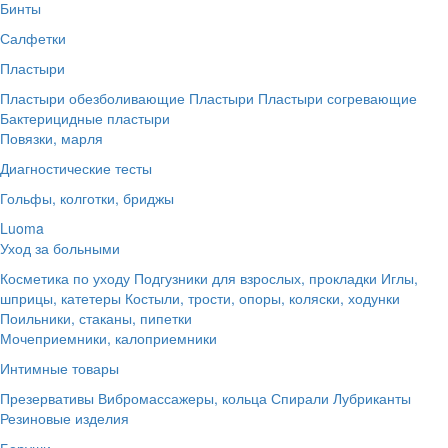
Бинты
Салфетки
Пластыри
Пластыри обезболивающие
Пластыри
Пластыри согревающие
Бактерицидные пластыри
Повязки, марля
Диагностические тесты
Гольфы, колготки, бриджы
Luoma
Уход за больными
Косметика по уходу
Подгузники для взрослых, прокладки
Иглы,
шприцы, катетеры
Костыли, трости, опоры, коляски, ходунки
Поильники, стаканы, пипетки
Мочеприемники, калоприемники
Интимные товары
Презервативы
Вибромассажеры, кольца
Спирали
Лубриканты
Резиновые изделия
Беруши