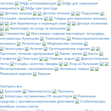
системы
БАДы успокаивающие
БАДы для повышения
иммунитета
БАДы при простуде
Детские игрушки
Детское питание
Подгузники
Пустышки, прорезыватели
Товары для кормления малыша
Для беременных и кормящих мам
Детская косметика
Аксессуары по уходу за малышом
Глюкометры
Массажеры, коврики массажные, эспандеры,
иппликаторы Кузнецова
Термометры
Физиотерапевтические
аппараты
Ингаляторы
Медицинская техника
Аксессуары
Аптечки
Ортопедические изделия
Простыни, пеленки одноразовые
Банки, грелки
Бинты
Салфетки
Пластыри
Повязки, марля
Диагностические
тесты
Гольфы, колготки, бриджы
Уход за больными
Мочеприемники, калоприемники
Интимные товары
Резиновые изделия
Беруши
Смотреть все
Батончики
Аминокислоты
Протеины
Блокаторы гистаминовых H1-рецепторов
Различные
средства с противоаллергическим действием
Стабилизаторы
мембран тучных клеток
Гепатопротекторы
Противорвотные средства
Средства,