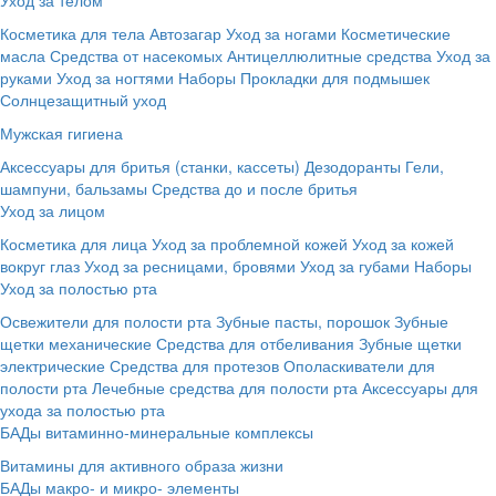
Косметика для тела
Автозагар
Уход за ногами
Косметические
масла
Средства от насекомых
Антицеллюлитные средства
Уход за
руками
Уход за ногтями
Наборы
Прокладки для подмышек
Солнцезащитный уход
Мужская гигиена
Аксессуары для бритья (станки, кассеты)
Дезодоранты
Гели,
шампуни, бальзамы
Средства до и после бритья
Уход за лицом
Косметика для лица
Уход за проблемной кожей
Уход за кожей
вокруг глаз
Уход за ресницами, бровями
Уход за губами
Наборы
Уход за полостью рта
Освежители для полости рта
Зубные пасты, порошок
Зубные
щетки механические
Средства для отбеливания
Зубные щетки
электрические
Средства для протезов
Ополаскиватели для
полости рта
Лечебные средства для полости рта
Аксессуары для
ухода за полостью рта
БАДы витаминно-минеральные комплексы
Витамины для активного образа жизни
БАДы макро- и микро- элементы