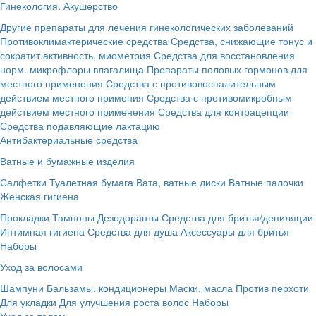
Гинекология. Акушерство
Другие препараты для лечения гинекологических заболеваний
Противоклимактерические средства
Средства, снижающие тонус и
сократит.активность, миометрия
Средства для восстановления
норм. микрофлоры влагалища
Препараты половых гормонов для
местного применения
Средства с противовоспалительным
действием местного примения
Средства с противомикробным
действием местного применения
Средства для контрацепции
Средства подавляющие лактацию
Антибактериальные средства
Ватные и бумажные изделия
Салфетки
Туалетная бумага
Вата, ватные диски
Ватные палочки
Женская гигиена
Прокладки
Тампоны
Дезодоранты
Средства для бритья/депиляции
Интимная гигиена
Средства для душа
Аксессуары для бритья
Наборы
Уход за волосами
Шампуни
Бальзамы, кондиционеры
Маски, масла
Против перхоти
Для укладки
Для улучшения роста волос
Наборы
Уход за телом