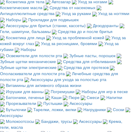
Косметика для тела
Автозагар
Уход за ногами
Косметические масла
Средства от насекомых
Антицеллюлитные средства
Уход за руками
Уход за ногтями
Наборы
Прокладки для подмышек
Аксессуары для бритья (станки, кассеты)
Дезодоранты
Гели, шампуни, бальзамы
Средства до и после бритья
Косметика для лица
Уход за проблемной кожей
Уход за
кожей вокруг глаз
Уход за ресницами, бровями
Уход за
губами
Наборы
Освежители для полости рта
Зубные пасты, порошок
Зубные щетки механические
Средства для отбеливания
Зубные щетки электрические
Средства для протезов
Ополаскиватели для полости рта
Лечебные средства для
полости рта
Аксессуары для ухода за полостью рта
Витамины для активного образа жизни
Игрушки для ванны
Погремушки
Наборы для игр в песке
Батончики, печенье
Каши
Пюре
Смеси
Напитки
Прорезыватели
Пустышки
Аксессуары
Бутылочки
Тарелки, ложки, вилки
Нагрудники
Соски
Аксессуары
Молокоотсосы
Бандажи, трусы
Аксессуары
Крема,
гели, масла