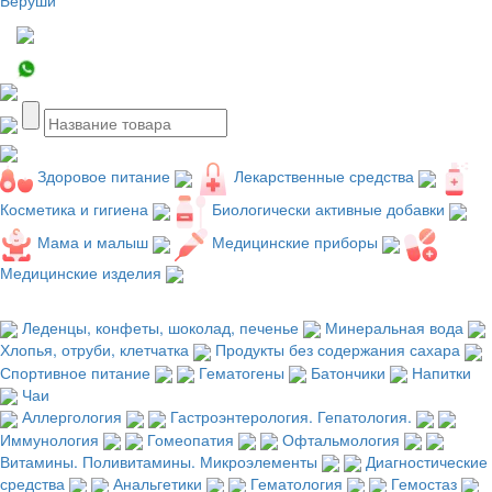
Здоровое питание
Лекарственные средства
Косметика и гигиена
Биологически активные добавки
Мама и малыш
Медицинские приборы
Медицинские изделия
Леденцы, конфеты, шоколад, печенье
Минеральная вода
Хлопья, отруби, клетчатка
Продукты без содержания сахара
Спортивное питание
Гематогены
Батончики
Напитки
Чаи
Аллергология
Гастроэнтерология. Гепатология.
Иммунология
Гомеопатия
Офтальмология
Витамины. Поливитамины. Микроэлементы
Диагностические
средства
Анальгетики
Гематология
Гемостаз