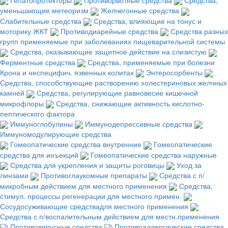
уменьшающие метеоризм
Желчегонные средства
Слабительные средства
Средства, влияющие на тонус и
моторику ЖКТ
Противодиарейные средства
Средства разных
групп применяемые при заболеваниях пищеварительной системы
Средства, оказывающие защитное действие на слизистую
Ферментные средства
Средства, применяемые при болезни
Крона и неспецифич. язвенных колитах
Энтеросорбенты
Средства, способствующие растворению холестериновых желчных
камней
Средства, регулирующие равновесие кишечной
микрофлоры
Средства, снижающие активность кислотно-
пептического фактора
Иммуноглобулины
Иммунодепрессивные средства
Иммуномодулирующие средства
Гомеопатические средства внутренние
Гомеопатические
средства для инъекций
Гомеопатические средства наружные
Средства для укрепления и защиты роговицы
Уход за
линзами
Противоглаукомные препараты
Средства с п/
микробным действием для местного применения
Средства,
стимул. процессы регенерации для местного примен.
Сосудосуживающие средствадля местного применения
Средства с п/воспалительным действием для местн.применения
Противовирусные средства
Противоаллергические средства