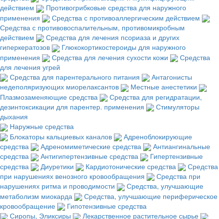
действием
Противогрибковые средства для наружного
применения
Средства с противоаллергическим действием
Средства с противовоспалительным, противомикробным
действием
Средства для лечения псориаза и других
гиперкератозов
Глюкокортикостероиды для наружного
применения
Средства для лечения сухости кожи
Средства
для лечения угрей
Средства для парентерального питания
Антагонисты
недеполяризующих миорелаксантов
Местные анестетики
Плазмозаменяющие средства
Средства для регидратации,
дезинтоксикации для парентер. применения
Стимуляторы
дыхания
Наружные средства
Блокаторы кальциевых каналов
Адреноблокирующие
средства
Адреномиметические средства
Антиангинальные
средства
Антигипертензивные средства
Гипертензивные
средства
Диуретики
Кардиотонические средства
Средства
при нарушениях венозного кровообращения
Средства при
нарушениях ритма и проводимости
Средства, улучшающие
метаболизм миокарда
Средства, улучшающие периферическое
кровообращение
Гипотензивные средства
Сиропы, Эликсиры
Лекарственное растительное сырье