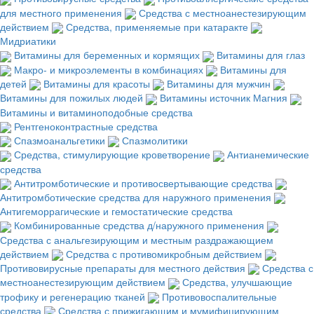
для местного применения
Средства с местноанестезирующим
действием
Средства, применяемые при катаракте
Мидриатики
Витамины для беременных и кормящих
Витамины для глаз
Макро- и микроэлементы в комбинациях
Витамины для
детей
Витамины для красоты
Витамины для мужчин
Витамины для пожилых людей
Витамины источник Магния
Витамины и витаминоподобные средства
Рентгеноконтрастные средства
Спазмоанальгетики
Спазмолитики
Средства, стимулирующие кроветворение
Антианемические
средства
Антитромботические и противосвертывающие средства
Антитромботические средства для наружного применения
Антигеморрагические и гемостатические средства
Комбинированные средства д/наружного применения
Средства с анальгезирующим и местным раздражающием
действием
Средства с противомикробным действием
Противовирусные препараты для местного действия
Средства с
местноанестезирующим действием
Средства, улучшающие
трофику и регенерацию тканей
Противовоспалительные
средства
Средства с прижигающим и мумифицирующим