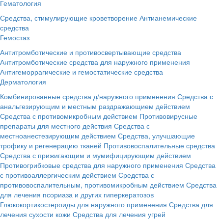
Гематология
Средства, стимулирующие кроветворение
Антианемические
средства
Гемостаз
Антитромботические и противосвертывающие средства
Антитромботические средства для наружного применения
Антигеморрагические и гемостатические средства
Дерматология
Комбинированные средства д/наружного применения
Средства с
анальгезирующим и местным раздражающием действием
Средства с противомикробным действием
Противовирусные
препараты для местного действия
Средства с
местноанестезирующим действием
Средства, улучшающие
трофику и регенерацию тканей
Противовоспалительные средства
Средства с прижигающим и мумифицирующим действием
Противогрибковые средства для наружного применения
Средства
с противоаллергическим действием
Средства с
противовоспалительным, противомикробным действием
Средства
для лечения псориаза и других гиперкератозов
Глюкокортикостероиды для наружного применения
Средства для
лечения сухости кожи
Средства для лечения угрей