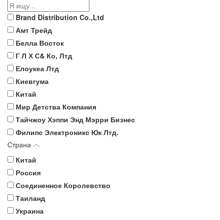
Brand Distribution Co.,Ltd
Амт Трейд
Белла Восток
Г Л Х С& Ко, Лтд
Елоукеа Лтд
Киевгума
Китай
Мир Детства Компания
Тайчжоу Хэппи Энд Мэрри Бизнес
Филипс Электроникс Юк Лтд.
Страна
Китай
Россия
Соединенное Королевство
Таиланд
Украина