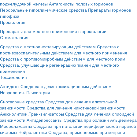
поджелудочной железы
Антагонисты половых гормонов
Пероральные гипогликемические средства
Препараты гормонов
гипофиза
Проктология
Препараты для местного применения в проктологии
Стоматология
Средства с местноанестезирующим действием
Средства с
противовоспалительным действием для местного применения
Средства с противомикробным действием для местного прим
Средства, улучшающие регенерацию тканей для местного
применения
Токсикология
Антидоты
Средства с дезинтоксикационным действием
Неврология. Психиатрия
Снотворные средства
Средства для лечения алкогольной
зависимости
Средства для лечения никотиновой зависимости
Анксиолитики.Транквилизаторы
Средства для лечения опиоидной
зависимости
Антидепрессанты
Средства при болезни Альцгеймера
Миорелаксанты
Средства при патологии периферической нервной
системы
Нейролептики
Средства, применяемые при мигрени