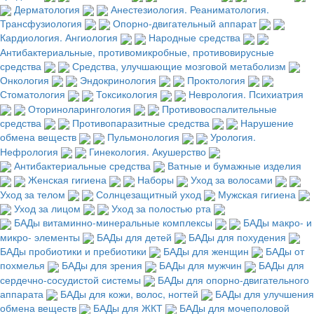
Дерматология
Анестезиология. Реаниматология.
Трансфузиология
Опорно-двигательный аппарат
Кардиология. Ангиология
Народные средства
Антибактериальные, противомикробные, противовирусные
средства
Средства, улучшающие мозговой метаболизм
Онкология
Эндокринология
Проктология
Стоматология
Токсикология
Неврология. Психиатрия
Оториноларингология
Противовоспалительные
средства
Противопаразитные средства
Нарушение
обмена веществ
Пульмонология
Урология.
Нефрология
Гинекология. Акушерство
Антибактериальные средства
Ватные и бумажные изделия
Женская гигиена
Наборы
Уход за волосами
Уход за телом
Солнцезащитный уход
Мужская гигиена
Уход за лицом
Уход за полостью рта
БАДы витаминно-минеральные комплексы
БАДы макро- и
микро- элементы
БАДы для детей
БАДы для похудения
БАДы пробиотики и пребиотики
БАДы для женщин
БАДы от
похмелья
БАДы для зрения
БАДы для мужчин
БАДы для
сердечно-сосудистой системы
БАДы для опорно-двигательного
аппарата
БАДы для кожи, волос, ногтей
БАДы для улучшения
обмена веществ
БАДы для ЖКТ
БАДы для мочеполовой