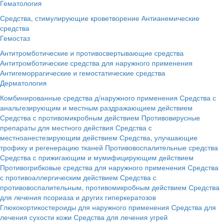
Гематология
Средства, стимулирующие кроветворение
Антианемические
средства
Гемостаз
Антитромботические и противосвертывающие средства
Антитромботические средства для наружного применения
Антигеморрагические и гемостатические средства
Дерматология
Комбинированные средства д/наружного применения
Средства с
анальгезирующим и местным раздражающием действием
Средства с противомикробным действием
Противовирусные
препараты для местного действия
Средства с
местноанестезирующим действием
Средства, улучшающие
трофику и регенерацию тканей
Противовоспалительные средства
Средства с прижигающим и мумифицирующим действием
Противогрибковые средства для наружного применения
Средства
с противоаллергическим действием
Средства с
противовоспалительным, противомикробным действием
Средства
для лечения псориаза и других гиперкератозов
Глюкокортикостероиды для наружного применения
Средства для
лечения сухости кожи
Средства для лечения угрей