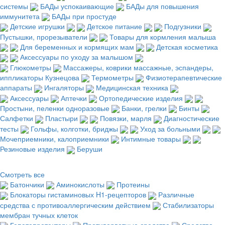
системы
БАДы успокаивающие
БАДы для повышения
иммунитета
БАДы при простуде
Детские игрушки
Детское питание
Подгузники
Пустышки, прорезыватели
Товары для кормления малыша
Для беременных и кормящих мам
Детская косметика
Аксессуары по уходу за малышом
Глюкометры
Массажеры, коврики массажные, эспандеры,
иппликаторы Кузнецова
Термометры
Физиотерапевтические
аппараты
Ингаляторы
Медицинская техника
Аксессуары
Аптечки
Ортопедические изделия
Простыни, пеленки одноразовые
Банки, грелки
Бинты
Салфетки
Пластыри
Повязки, марля
Диагностические
тесты
Гольфы, колготки, бриджы
Уход за больными
Мочеприемники, калоприемники
Интимные товары
Резиновые изделия
Беруши
Смотреть все
Батончики
Аминокислоты
Протеины
Блокаторы гистаминовых H1-рецепторов
Различные
средства с противоаллергическим действием
Стабилизаторы
мембран тучных клеток
Гепатопротекторы
Противорвотные средства
Средства,