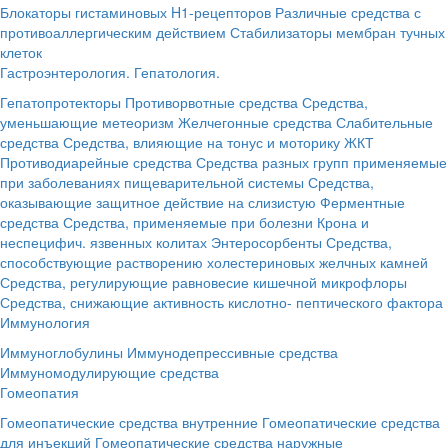
Блокаторы гистаминовых H1-рецепторов
Различные средства с
противоаллергическим действием
Стабилизаторы мембран тучных
клеток
Гастроэнтерология. Гепатология.
Гепатопротекторы
Противорвотные средства
Средства,
уменьшающие метеоризм
Желчегонные средства
Слабительные
средства
Средства, влияющие на тонус и моторику ЖКТ
Противодиарейные средства
Средства разных групп применяемые
при заболеваниях пищеварительной системы
Средства,
оказывающие защитное действие на слизистую
Ферментные
средства
Средства, применяемые при болезни Крона и
неспецифич. язвенных колитах
Энтеросорбенты
Средства,
способствующие растворению холестериновых желчных камней
Средства, регулирующие равновесие кишечной микрофлоры
Средства, снижающие активность кислотно- пептического фактора
Иммунология
Иммуноглобулины
Иммунодепрессивные средства
Иммуномодулирующие средства
Гомеопатия
Гомеопатические средства внутренние
Гомеопатические средства
для инъекций
Гомеопатические средства наружные