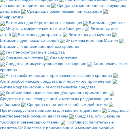
для местного применения
Средства с местноанестезирующим
действием
Средства, применяемые при катаракте
Мидриатики
Витамины для беременных и кормящих
Витамины для глаз
Макро- и микроэлементы в комбинациях
Витамины для
детей
Витамины для красоты
Витамины для мужчин
Витамины для пожилых людей
Витамины источник Магния
Витамины и витаминоподобные средства
Рентгеноконтрастные средства
Спазмоанальгетики
Спазмолитики
Средства, стимулирующие кроветворение
Антианемические
средства
Антитромботические и противосвертывающие средства
Антитромботические средства для наружного применения
Антигеморрагические и гемостатические средства
Комбинированные средства д/наружного применения
Средства с анальгезирующим и местным раздражающием
действием
Средства с противомикробным действием
Противовирусные препараты для местного действия
Средства с
местноанестезирующим действием
Средства, улучшающие
трофику и регенерацию тканей
Противовоспалительные
средства
Средства с прижигающим и мумифицирующим