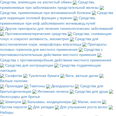
Средства, влияющие на азотистый обмен
Средства,
применяемые при заболеваниях предстательной железы
Средства, применяемые при мочекаменной болезни
Средства
для коррекции половой функции у мужчин
Средства,
применяемые при инф.заболеваниях мочевывод.путей
Другие препараты для лечения гинекологических заболеваний
Противоклимактерические средства
Средства, снижающие
тонус и сократит.активность, миометрия
Средства для
восстановления норм. микрофлоры влагалища
Препараты
половых гормонов для местного применения
Средства с
противовоспалительным действием местного примения
Средства с противомикробным действием местного применения
Средства для контрацепции
Средства подавляющие
лактацию
Салфетки
Туалетная бумага
Вата, ватные диски
Ватные палочки
Прокладки
Тампоны
Дезодоранты
Средства для
бритья/депиляции
Интимная гигиена
Средства для душа
Аксессуары для бритья
Шампуни
Бальзамы, кондиционеры
Маски, масла
Против перхоти
Для укладки
Для улучшения роста волос
Наборы