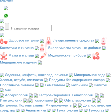
Здоровое питание
Лекарственные средства
Косметика и гигиена
Биологически активные добавки
Мама и малыш
Медицинские приборы
Медицинские изделия
Леденцы, конфеты, шоколад, печенье
Минеральная вода
Хлопья, отруби, клетчатка
Продукты без содержания сахара
Спортивное питание
Гематогены
Батончики
Напитки
Чаи
Аллергология
Гастроэнтерология. Гепатология.
Иммунология
Гомеопатия
Офтальмология
Витамины. Поливитамины. Микроэлементы
Диагностические
средства
Анальгетики
Гематология
Гемостаз