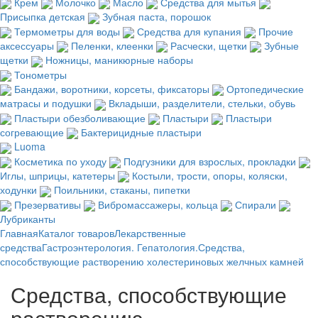
Крем
Молочко
Масло
Средства для мытья
Присыпка детская
Зубная паста, порошок
Термометры для воды
Средства для купания
Прочие
аксессуары
Пеленки, клеенки
Расчески, щетки
Зубные
щетки
Ножницы, маникюрные наборы
Тонометры
Бандажи, воротники, корсеты, фиксаторы
Ортопедические
матрасы и подушки
Вкладыши, разделители, стельки, обувь
Пластыри обезболивающие
Пластыри
Пластыри
согревающие
Бактерицидные пластыри
Luoma
Косметика по уходу
Подгузники для взрослых, прокладки
Иглы, шприцы, катетеры
Костыли, трости, опоры, коляски,
ходунки
Поильники, стаканы, пипетки
Презервативы
Вибромассажеры, кольца
Спирали
Лубриканты
Главная
Каталог товаров
Лекарственные
средства
Гастроэнтерология. Гепатология.
Средства,
способствующие растворению холестериновых желчных камней
Средства, способствующие
растворению