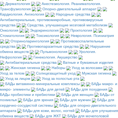
Дерматология
Анестезиология. Реаниматология.
Трансфузиология
Опорно-двигательный аппарат
Кардиология. Ангиология
Народные средства
Антибактериальные, противомикробные, противовирусные
средства
Средства, улучшающие мозговой метаболизм
Онкология
Эндокринология
Проктология
Стоматология
Токсикология
Неврология. Психиатрия
Оториноларингология
Противовоспалительные
средства
Противопаразитные средства
Нарушение
обмена веществ
Пульмонология
Урология.
Нефрология
Гинекология. Акушерство
Антибактериальные средства
Ватные и бумажные изделия
Женская гигиена
Наборы
Уход за волосами
Уход за телом
Солнцезащитный уход
Мужская гигиена
Уход за лицом
Уход за полостью рта
БАДы витаминно-минеральные комплексы
БАДы макро- и
микро- элементы
БАДы для детей
БАДы для похудения
БАДы пробиотики и пребиотики
БАДы для женщин
БАДы от
похмелья
БАДы для зрения
БАДы для мужчин
БАДы для
сердечно-сосудистой системы
БАДы для опорно-двигательного
аппарата
БАДы для кожи, волос, ногтей
БАДы для улучшения
обмена веществ
БАДы для ЖКТ
БАДы для мочеполовой