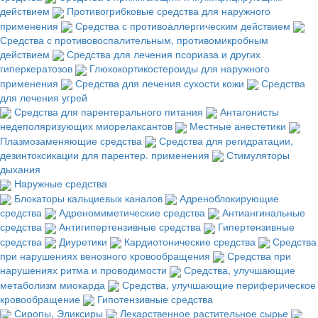
действием
Противогрибковые средства для наружного
применения
Средства с противоаллергическим действием
Средства с противовоспалительным, противомикробным
действием
Средства для лечения псориаза и других
гиперкератозов
Глюкокортикостероиды для наружного
применения
Средства для лечения сухости кожи
Средства
для лечения угрей
Средства для парентерального питания
Антагонисты
недеполяризующих миорелаксантов
Местные анестетики
Плазмозаменяющие средства
Средства для регидратации,
дезинтоксикации для парентер. применения
Стимуляторы
дыхания
Наружные средства
Блокаторы кальциевых каналов
Адреноблокирующие
средства
Адреномиметические средства
Антиангинальные
средства
Антигипертензивные средства
Гипертензивные
средства
Диуретики
Кардиотонические средства
Средства
при нарушениях венозного кровообращения
Средства при
нарушениях ритма и проводимости
Средства, улучшающие
метаболизм миокарда
Средства, улучшающие периферическое
кровообращение
Гипотензивные средства
Сиропы, Эликсиры
Лекарственное растительное сырье