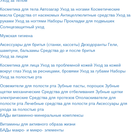
Косметика для тела
Автозагар
Уход за ногами
Косметические
масла
Средства от насекомых
Антицеллюлитные средства
Уход за
руками
Уход за ногтями
Наборы
Прокладки для подмышек
Солнцезащитный уход
Мужская гигиена
Аксессуары для бритья (станки, кассеты)
Дезодоранты
Гели,
шампуни, бальзамы
Средства до и после бритья
Уход за лицом
Косметика для лица
Уход за проблемной кожей
Уход за кожей
вокруг глаз
Уход за ресницами, бровями
Уход за губами
Наборы
Уход за полостью рта
Освежители для полости рта
Зубные пасты, порошок
Зубные
щетки механические
Средства для отбеливания
Зубные щетки
электрические
Средства для протезов
Ополаскиватели для
полости рта
Лечебные средства для полости рта
Аксессуары для
ухода за полостью рта
БАДы витаминно-минеральные комплексы
Витамины для активного образа жизни
БАДы макро- и микро- элементы