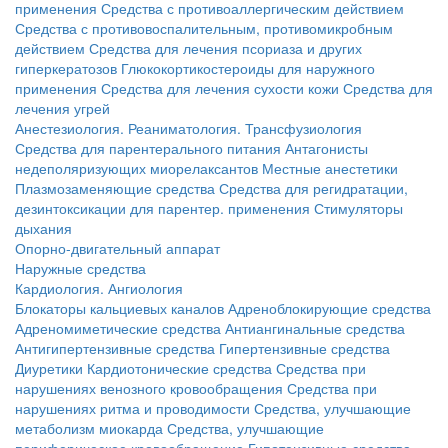
применения
Средства с противоаллергическим действием
Средства с противовоспалительным, противомикробным
действием
Средства для лечения псориаза и других
гиперкератозов
Глюкокортикостероиды для наружного
применения
Средства для лечения сухости кожи
Средства для
лечения угрей
Анестезиология. Реаниматология. Трансфузиология
Средства для парентерального питания
Антагонисты
недеполяризующих миорелаксантов
Местные анестетики
Плазмозаменяющие средства
Средства для регидратации,
дезинтоксикации для парентер. применения
Стимуляторы
дыхания
Опорно-двигательный аппарат
Наружные средства
Кардиология. Ангиология
Блокаторы кальциевых каналов
Адреноблокирующие средства
Адреномиметические средства
Антиангинальные средства
Антигипертензивные средства
Гипертензивные средства
Диуретики
Кардиотонические средства
Средства при
нарушениях венозного кровообращения
Средства при
нарушениях ритма и проводимости
Средства, улучшающие
метаболизм миокарда
Средства, улучшающие