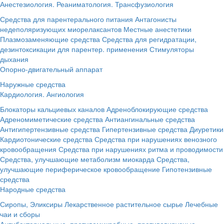
Анестезиология. Реаниматология. Трансфузиология
Средства для парентерального питания
Антагонисты
недеполяризующих миорелаксантов
Местные анестетики
Плазмозаменяющие средства
Средства для регидратации,
дезинтоксикации для парентер. применения
Стимуляторы
дыхания
Опорно-двигательный аппарат
Наружные средства
Кардиология. Ангиология
Блокаторы кальциевых каналов
Адреноблокирующие средства
Адреномиметические средства
Антиангинальные средства
Антигипертензивные средства
Гипертензивные средства
Диуретики
Кардиотонические средства
Средства при нарушениях венозного
кровообращения
Средства при нарушениях ритма и проводимости
Средства, улучшающие метаболизм миокарда
Средства,
улучшающие периферическое кровообращение
Гипотензивные
средства
Народные средства
Сиропы, Эликсиры
Лекарственное растительное сырье
Лечебные
чаи и сборы
Антибактериальные, противомикробные, противовирусные