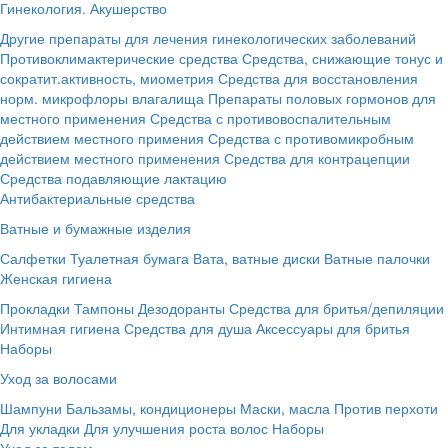
Гинекология. Акушерство
Другие препараты для лечения гинекологических заболеваний
Противоклимактерические средства
Средства, снижающие тонус и
сократит.активность, миометрия
Средства для восстановления
норм. микрофлоры влагалища
Препараты половых гормонов для
местного применения
Средства с противовоспалительным
действием местного примения
Средства с противомикробным
действием местного применения
Средства для контрацепции
Средства подавляющие лактацию
Антибактериальные средства
Ватные и бумажные изделия
Салфетки
Туалетная бумага
Вата, ватные диски
Ватные палочки
Женская гигиена
Прокладки
Тампоны
Дезодоранты
Средства для бритья/депиляции
Интимная гигиена
Средства для душа
Аксессуары для бритья
Наборы
Уход за волосами
Шампуни
Бальзамы, кондиционеры
Маски, масла
Против перхоти
Для укладки
Для улучшения роста волос
Наборы
Уход за телом