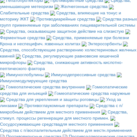
уменьшающие метеоризм
Желчегонные средства
Слабительные средства
Средства, влияющие на тонус и
моторику ЖКТ
Противодиарейные средства
Средства разных
групп применяемые при заболеваниях пищеварительной системы
Средства, оказывающие защитное действие на слизистую
Ферментные средства
Средства, применяемые при болезни
Крона и неспецифич. язвенных колитах
Энтеросорбенты
Средства, способствующие растворению холестериновых желчных
камней
Средства, регулирующие равновесие кишечной
микрофлоры
Средства, снижающие активность кислотно-
пептического фактора
Иммуноглобулины
Иммунодепрессивные средства
Иммуномодулирующие средства
Гомеопатические средства внутренние
Гомеопатические
средства для инъекций
Гомеопатические средства наружные
Средства для укрепления и защиты роговицы
Уход за
линзами
Противоглаукомные препараты
Средства с п/
микробным действием для местного применения
Средства,
стимул. процессы регенерации для местного примен.
Сосудосуживающие средствадля местного применения
Средства с п/воспалительным действием для местн.применения
Противовирусные средства
Противоаллергические средства