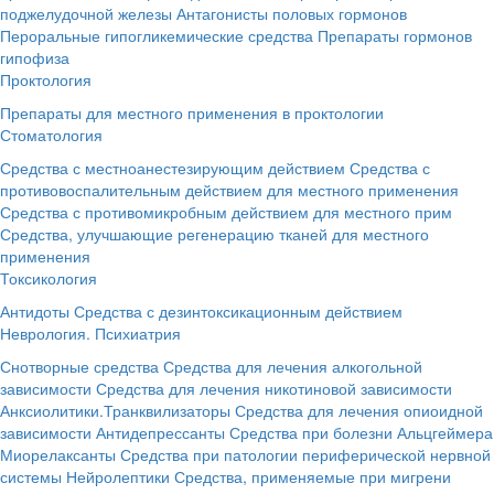
поджелудочной железы
Антагонисты половых гормонов
Пероральные гипогликемические средства
Препараты гормонов
гипофиза
Проктология
Препараты для местного применения в проктологии
Стоматология
Средства с местноанестезирующим действием
Средства с
противовоспалительным действием для местного применения
Средства с противомикробным действием для местного прим
Средства, улучшающие регенерацию тканей для местного
применения
Токсикология
Антидоты
Средства с дезинтоксикационным действием
Неврология. Психиатрия
Снотворные средства
Средства для лечения алкогольной
зависимости
Средства для лечения никотиновой зависимости
Анксиолитики.Транквилизаторы
Средства для лечения опиоидной
зависимости
Антидепрессанты
Средства при болезни Альцгеймера
Миорелаксанты
Средства при патологии периферической нервной
системы
Нейролептики
Средства, применяемые при мигрени