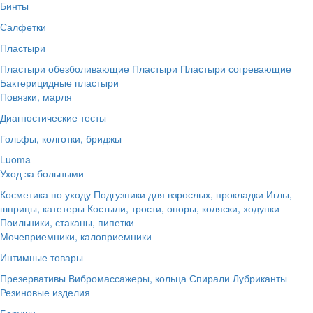
Бинты
Салфетки
Пластыри
Пластыри обезболивающие
Пластыри
Пластыри согревающие
Бактерицидные пластыри
Повязки, марля
Диагностические тесты
Гольфы, колготки, бриджы
Luoma
Уход за больными
Косметика по уходу
Подгузники для взрослых, прокладки
Иглы,
шприцы, катетеры
Костыли, трости, опоры, коляски, ходунки
Поильники, стаканы, пипетки
Мочеприемники, калоприемники
Интимные товары
Презервативы
Вибромассажеры, кольца
Спирали
Лубриканты
Резиновые изделия
Беруши