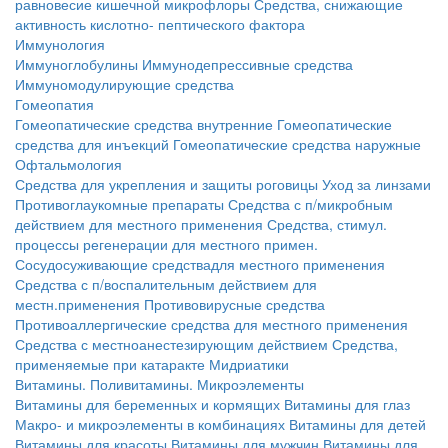
равновесие кишечной микрофлоры
Средства, снижающие
активность кислотно- пептического фактора
Иммунология
Иммуноглобулины
Иммунодепрессивные средства
Иммуномодулирующие средства
Гомеопатия
Гомеопатические средства внутренние
Гомеопатические
средства для инъекций
Гомеопатические средства наружные
Офтальмология
Средства для укрепления и защиты роговицы
Уход за линзами
Противоглаукомные препараты
Средства с п/микробным
действием для местного применения
Средства, стимул.
процессы регенерации для местного примен.
Сосудосуживающие средствадля местного применения
Средства с п/воспалительным действием для
местн.применения
Противовирусные средства
Противоаллергические средства для местного применения
Средства с местноанестезирующим действием
Средства,
применяемые при катаракте
Мидриатики
Витамины. Поливитамины. Микроэлементы
Витамины для беременных и кормящих
Витамины для глаз
Макро- и микроэлементы в комбинациях
Витамины для детей
Витамины для красоты
Витамины для мужчин
Витамины для