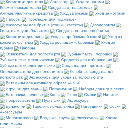
Косметика для тела
Автозагар
Уход за ногами
Косметические масла
Средства от насекомых
Антицеллюлитные средства
Уход за руками
Уход за ногтями
Наборы
Прокладки для подмышек
Аксессуары для бритья (станки, кассеты)
Дезодоранты
Гели, шампуни, бальзамы
Средства до и после бритья
Косметика для лица
Уход за проблемной кожей
Уход за
кожей вокруг глаз
Уход за ресницами, бровями
Уход за
губами
Наборы
Освежители для полости рта
Зубные пасты, порошок
Зубные щетки механические
Средства для отбеливания
Зубные щетки электрические
Средства для протезов
Ополаскиватели для полости рта
Лечебные средства для
полости рта
Аксессуары для ухода за полостью рта
Витамины для активного образа жизни
Игрушки для ванны
Погремушки
Наборы для игр в песке
Батончики, печенье
Каши
Пюре
Смеси
Напитки
Прорезыватели
Пустышки
Аксессуары
Бутылочки
Тарелки, ложки, вилки
Нагрудники
Соски
Аксессуары
Молокоотсосы
Бандажи, трусы
Аксессуары
Крема,
гели, масла