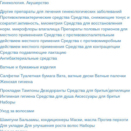
Гинекология. Акушерство
Другие препараты для лечения гинекологических заболеваний
Противоклимактерические средства
Средства, снижающие тонус и
сократит.активность, миометрия
Средства для восстановления
норм. микрофлоры влагалища
Препараты половых гормонов для
местного применения
Средства с противовоспалительным
действием местного примения
Средства с противомикробным
действием местного применения
Средства для контрацепции
Средства подавляющие лактацию
Антибактериальные средства
Ватные и бумажные изделия
Салфетки
Туалетная бумага
Вата, ватные диски
Ватные палочки
Женская гигиена
Прокладки
Тампоны
Дезодоранты
Средства для бритья/депиляции
Интимная гигиена
Средства для душа
Аксессуары для бритья
Наборы
Уход за волосами
Шампуни
Бальзамы, кондиционеры
Маски, масла
Против перхоти
Для укладки
Для улучшения роста волос
Наборы
Уход за телом