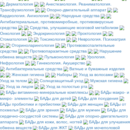
Дерматология
Анестезиология. Реаниматология.
Трансфузиология
Опорно-двигательный аппарат
Кардиология. Ангиология
Народные средства
Антибактериальные, противомикробные, противовирусные
средства
Средства, улучшающие мозговой метаболизм
Онкология
Эндокринология
Проктология
Стоматология
Токсикология
Неврология. Психиатрия
Оториноларингология
Противовоспалительные
средства
Противопаразитные средства
Нарушение
обмена веществ
Пульмонология
Урология.
Нефрология
Гинекология. Акушерство
Антибактериальные средства
Ватные и бумажные изделия
Женская гигиена
Наборы
Уход за волосами
Уход за телом
Солнцезащитный уход
Мужская гигиена
Уход за лицом
Уход за полостью рта
БАДы витаминно-минеральные комплексы
БАДы макро- и
микро- элементы
БАДы для детей
БАДы для похудения
БАДы пробиотики и пребиотики
БАДы для женщин
БАДы от
похмелья
БАДы для зрения
БАДы для мужчин
БАДы для
сердечно-сосудистой системы
БАДы для опорно-двигательного
аппарата
БАДы для кожи, волос, ногтей
БАДы для улучшения
обмена веществ
БАДы для ЖКТ
БАДы для мочеполовой