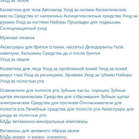
Косметика для тела
Автозагар
Уход за ногами
Косметические
масла
Средства от насекомых
Антицеллюлитные средства
Уход за
руками
Уход за ногтями
Наборы
Прокладки для подмышек
Солнцезащитный уход
Мужская гигиена
Аксессуары для бритья (станки, кассеты)
Дезодоранты
Гели,
шампуни, бальзамы
Средства до и после бритья
Уход за лицом
Косметика для лица
Уход за проблемной кожей
Уход за кожей
вокруг глаз
Уход за ресницами, бровями
Уход за губами
Наборы
Уход за полостью рта
Освежители для полости рта
Зубные пасты, порошок
Зубные
щетки механические
Средства для отбеливания
Зубные щетки
электрические
Средства для протезов
Ополаскиватели для
полости рта
Лечебные средства для полости рта
Аксессуары для
ухода за полостью рта
БАДы витаминно-минеральные комплексы
Витамины для активного образа жизни
БАДы макро- и микро- элементы