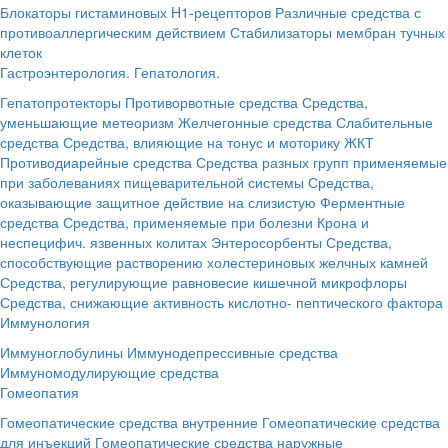
Блокаторы гистаминовых H1-рецепторов
Различные средства с
противоаллергическим действием
Стабилизаторы мембран тучных
клеток
Гастроэнтерология. Гепатология.
Гепатопротекторы
Противорвотные средства
Средства,
уменьшающие метеоризм
Желчегонные средства
Слабительные
средства
Средства, влияющие на тонус и моторику ЖКТ
Противодиарейные средства
Средства разных групп применяемые
при заболеваниях пищеварительной системы
Средства,
оказывающие защитное действие на слизистую
Ферментные
средства
Средства, применяемые при болезни Крона и
неспецифич. язвенных колитах
Энтеросорбенты
Средства,
способствующие растворению холестериновых желчных камней
Средства, регулирующие равновесие кишечной микрофлоры
Средства, снижающие активность кислотно- пептического фактора
Иммунология
Иммуноглобулины
Иммунодепрессивные средства
Иммуномодулирующие средства
Гомеопатия
Гомеопатические средства внутренние
Гомеопатические средства
для инъекций
Гомеопатические средства наружные