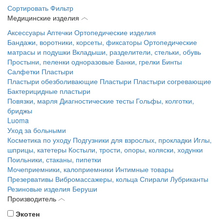
Сортировать
Фильтр
Медицинские изделия
Аксессуары
Аптечки
Ортопедические изделия
Бандажи, воротники, корсеты, фиксаторы
Ортопедические
матрасы и подушки
Вкладыши, разделители, стельки, обувь
Простыни, пеленки одноразовые
Банки, грелки
Бинты
Салфетки
Пластыри
Пластыри обезболивающие
Пластыри
Пластыри согревающие
Бактерицидные пластыри
Повязки, марля
Диагностические тесты
Гольфы, колготки,
бриджы
Luoma
Уход за больными
Косметика по уходу
Подгузники для взрослых, прокладки
Иглы,
шприцы, катетеры
Костыли, трости, опоры, коляски, ходунки
Поильники, стаканы, пипетки
Мочеприемники, калоприемники
Интимные товары
Презервативы
Вибромассажеры, кольца
Спирали
Лубриканты
Резиновые изделия
Беруши
Производитель
Экотен