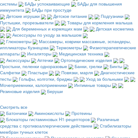
системы
БАДы успокаивающие
БАДы для повышения
иммунитета
БАДы при простуде
Детские игрушки
Детское питание
Подгузники
Пустышки, прорезыватели
Товары для кормления малыша
Для беременных и кормящих мам
Детская косметика
Аксессуары по уходу за малышом
Глюкометры
Массажеры, коврики массажные, эспандеры,
иппликаторы Кузнецова
Термометры
Физиотерапевтические
аппараты
Ингаляторы
Медицинская техника
Аксессуары
Аптечки
Ортопедические изделия
Простыни, пеленки одноразовые
Банки, грелки
Бинты
Салфетки
Пластыри
Повязки, марля
Диагностические
тесты
Гольфы, колготки, бриджы
Уход за больными
Мочеприемники, калоприемники
Интимные товары
Резиновые изделия
Беруши
Смотреть все
Батончики
Аминокислоты
Протеины
Блокаторы гистаминовых H1-рецепторов
Различные
средства с противоаллергическим действием
Стабилизаторы
мембран тучных клеток
Гепатопротекторы
Противорвотные средства
Средства,