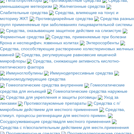
уменьшающие метеоризм
Желчегонные средства
Слабительные средства
Средства, влияющие на тонус и
моторику ЖКТ
Противодиарейные средства
Средства разных
групп применяемые при заболеваниях пищеварительной системы
Средства, оказывающие защитное действие на слизистую
Ферментные средства
Средства, применяемые при болезни
Крона и неспецифич. язвенных колитах
Энтеросорбенты
Средства, способствующие растворению холестериновых желчных
камней
Средства, регулирующие равновесие кишечной
микрофлоры
Средства, снижающие активность кислотно-
пептического фактора
Иммуноглобулины
Иммунодепрессивные средства
Иммуномодулирующие средства
Гомеопатические средства внутренние
Гомеопатические
средства для инъекций
Гомеопатические средства наружные
Средства для укрепления и защиты роговицы
Уход за
линзами
Противоглаукомные препараты
Средства с п/
микробным действием для местного применения
Средства,
стимул. процессы регенерации для местного примен.
Сосудосуживающие средствадля местного применения
Средства с п/воспалительным действием для местн.применения
Противовирусные средства
Противоаллергические средства