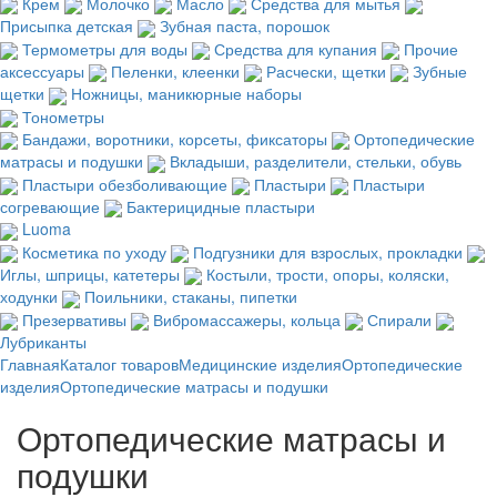
Крем
Молочко
Масло
Средства для мытья
Присыпка детская
Зубная паста, порошок
Термометры для воды
Средства для купания
Прочие
аксессуары
Пеленки, клеенки
Расчески, щетки
Зубные
щетки
Ножницы, маникюрные наборы
Тонометры
Бандажи, воротники, корсеты, фиксаторы
Ортопедические
матрасы и подушки
Вкладыши, разделители, стельки, обувь
Пластыри обезболивающие
Пластыри
Пластыри
согревающие
Бактерицидные пластыри
Luoma
Косметика по уходу
Подгузники для взрослых, прокладки
Иглы, шприцы, катетеры
Костыли, трости, опоры, коляски,
ходунки
Поильники, стаканы, пипетки
Презервативы
Вибромассажеры, кольца
Спирали
Лубриканты
Главная
Каталог товаров
Медицинские изделия
Ортопедические
изделия
Ортопедические матрасы и подушки
Ортопедические матрасы и
подушки