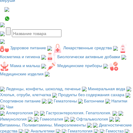
Здоровое питание
Лекарственные средства
Косметика и гигиена
Биологически активные добавки
Мама и малыш
Медицинские приборы
Медицинские изделия
Леденцы, конфеты, шоколад, печенье
Минеральная вода
Хлопья, отруби, клетчатка
Продукты без содержания сахара
Спортивное питание
Гематогены
Батончики
Напитки
Чаи
Аллергология
Гастроэнтерология. Гепатология.
Иммунология
Гомеопатия
Офтальмология
Витамины. Поливитамины. Микроэлементы
Диагностические
средства
Анальгетики
Гематология
Гемостаз