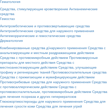
Гематология
Средства, стимулирующие кроветворение
Антианемические
средства
Гемостаз
Антитромботические и противосвертывающие средства
Антитромботические средства для наружного применения
Антигеморрагические и гемостатические средства
Дерматология
Комбинированные средства д/наружного применения
Средства с
анальгезирующим и местным раздражающием действием
Средства с противомикробным действием
Противовирусные
препараты для местного действия
Средства с
местноанестезирующим действием
Средства, улучшающие
трофику и регенерацию тканей
Противовоспалительные средства
Средства с прижигающим и мумифицирующим действием
Противогрибковые средства для наружного применения
Средства
с противоаллергическим действием
Средства с
противовоспалительным, противомикробным действием
Средства
для лечения псориаза и других гиперкератозов
Глюкокортикостероиды для наружного применения
Средства для
лечения сухости кожи
Средства для лечения угрей