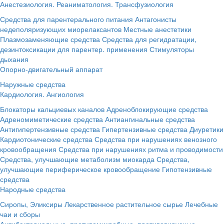
Анестезиология. Реаниматология. Трансфузиология
Средства для парентерального питания
Антагонисты
недеполяризующих миорелаксантов
Местные анестетики
Плазмозаменяющие средства
Средства для регидратации,
дезинтоксикации для парентер. применения
Стимуляторы
дыхания
Опорно-двигательный аппарат
Наружные средства
Кардиология. Ангиология
Блокаторы кальциевых каналов
Адреноблокирующие средства
Адреномиметические средства
Антиангинальные средства
Антигипертензивные средства
Гипертензивные средства
Диуретики
Кардиотонические средства
Средства при нарушениях венозного
кровообращения
Средства при нарушениях ритма и проводимости
Средства, улучшающие метаболизм миокарда
Средства,
улучшающие периферическое кровообращение
Гипотензивные
средства
Народные средства
Сиропы, Эликсиры
Лекарственное растительное сырье
Лечебные
чаи и сборы
Антибактериальные, противомикробные, противовирусные