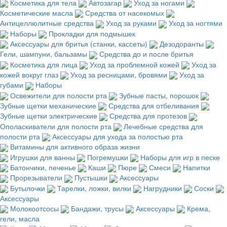
Косметика для тела
Автозагар
Уход за ногами
Косметические масла
Средства от насекомых
Антицеллюлитные средства
Уход за руками
Уход за ногтями
Наборы
Прокладки для подмышек
Аксессуары для бритья (станки, кассеты)
Дезодоранты
Гели, шампуни, бальзамы
Средства до и после бритья
Косметика для лица
Уход за проблемной кожей
Уход за
кожей вокруг глаз
Уход за ресницами, бровями
Уход за
губами
Наборы
Освежители для полости рта
Зубные пасты, порошок
Зубные щетки механические
Средства для отбеливания
Зубные щетки электрические
Средства для протезов
Ополаскиватели для полости рта
Лечебные средства для
полости рта
Аксессуары для ухода за полостью рта
Витамины для активного образа жизни
Игрушки для ванны
Погремушки
Наборы для игр в песке
Батончики, печенье
Каши
Пюре
Смеси
Напитки
Прорезыватели
Пустышки
Аксессуары
Бутылочки
Тарелки, ложки, вилки
Нагрудники
Соски
Аксессуары
Молокоотсосы
Бандажи, трусы
Аксессуары
Крема,
гели, масла