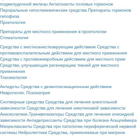
поджелудочной железы
Антагонисты половых гормонов
Пероральные гипогликемические средства
Препараты гормонов
гипофиза
Проктология
Препараты для местного применения в проктологии
Стоматология
Средства с местноанестезирующим действием
Средства с
противовоспалительным действием для местного применения
Средства с противомикробным действием для местного прим
Средства, улучшающие регенерацию тканей для местного
применения
Токсикология
Антидоты
Средства с дезинтоксикационным действием
Неврология. Психиатрия
Снотворные средства
Средства для лечения алкогольной
зависимости
Средства для лечения никотиновой зависимости
Анксиолитики.Транквилизаторы
Средства для лечения опиоидной
зависимости
Антидепрессанты
Средства при болезни Альцгеймера
Миорелаксанты
Средства при патологии периферической нервной
системы
Нейролептики
Средства, применяемые при мигрени