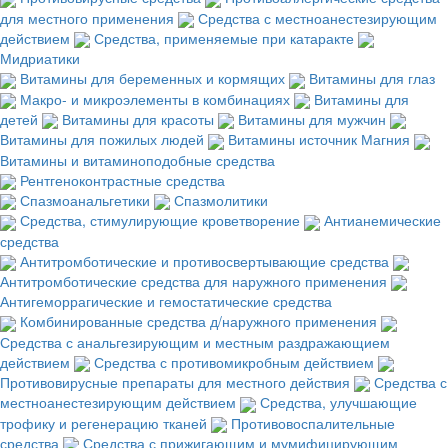
для местного применения
Средства с местноанестезирующим
действием
Средства, применяемые при катаракте
Мидриатики
Витамины для беременных и кормящих
Витамины для глаз
Макро- и микроэлементы в комбинациях
Витамины для
детей
Витамины для красоты
Витамины для мужчин
Витамины для пожилых людей
Витамины источник Магния
Витамины и витаминоподобные средства
Рентгеноконтрастные средства
Спазмоанальгетики
Спазмолитики
Средства, стимулирующие кроветворение
Антианемические
средства
Антитромботические и противосвертывающие средства
Антитромботические средства для наружного применения
Антигеморрагические и гемостатические средства
Комбинированные средства д/наружного применения
Средства с анальгезирующим и местным раздражающием
действием
Средства с противомикробным действием
Противовирусные препараты для местного действия
Средства с
местноанестезирующим действием
Средства, улучшающие
трофику и регенерацию тканей
Противовоспалительные
средства
Средства с прижигающим и мумифицирующим