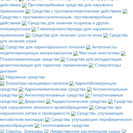
действием
Противогрибковые средства для наружного
применения
Средства с противоаллергическим действием
Средства с противовоспалительным, противомикробным
действием
Средства для лечения псориаза и других
гиперкератозов
Глюкокортикостероиды для наружного
применения
Средства для лечения сухости кожи
Средства
для лечения угрей
Средства для парентерального питания
Антагонисты
недеполяризующих миорелаксантов
Местные анестетики
Плазмозаменяющие средства
Средства для регидратации,
дезинтоксикации для парентер. применения
Стимуляторы
дыхания
Наружные средства
Блокаторы кальциевых каналов
Адреноблокирующие
средства
Адреномиметические средства
Антиангинальные
средства
Антигипертензивные средства
Гипертензивные
средства
Диуретики
Кардиотонические средства
Средства
при нарушениях венозного кровообращения
Средства при
нарушениях ритма и проводимости
Средства, улучшающие
метаболизм миокарда
Средства, улучшающие периферическое
кровообращение
Гипотензивные средства
Сиропы, Эликсиры
Лекарственное растительное сырье