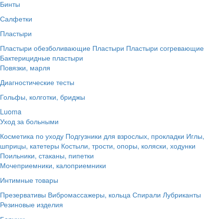
Бинты
Салфетки
Пластыри
Пластыри обезболивающие
Пластыри
Пластыри согревающие
Бактерицидные пластыри
Повязки, марля
Диагностические тесты
Гольфы, колготки, бриджы
Luoma
Уход за больными
Косметика по уходу
Подгузники для взрослых, прокладки
Иглы,
шприцы, катетеры
Костыли, трости, опоры, коляски, ходунки
Поильники, стаканы, пипетки
Мочеприемники, калоприемники
Интимные товары
Презервативы
Вибромассажеры, кольца
Спирали
Лубриканты
Резиновые изделия
Беруши