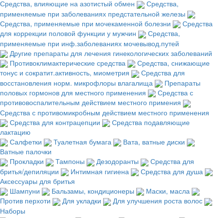
Средства, влияющие на азотистый обмен
Средства,
применяемые при заболеваниях предстательной железы
Средства, применяемые при мочекаменной болезни
Средства
для коррекции половой функции у мужчин
Средства,
применяемые при инф.заболеваниях мочевывод.путей
Другие препараты для лечения гинекологических заболеваний
Противоклимактерические средства
Средства, снижающие
тонус и сократит.активность, миометрия
Средства для
восстановления норм. микрофлоры влагалища
Препараты
половых гормонов для местного применения
Средства с
противовоспалительным действием местного примения
Средства с противомикробным действием местного применения
Средства для контрацепции
Средства подавляющие
лактацию
Салфетки
Туалетная бумага
Вата, ватные диски
Ватные палочки
Прокладки
Тампоны
Дезодоранты
Средства для
бритья/депиляции
Интимная гигиена
Средства для душа
Аксессуары для бритья
Шампуни
Бальзамы, кондиционеры
Маски, масла
Против перхоти
Для укладки
Для улучшения роста волос
Наборы