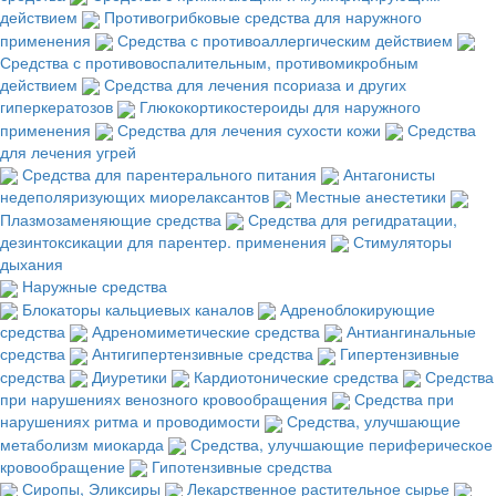
действием
Противогрибковые средства для наружного
применения
Средства с противоаллергическим действием
Средства с противовоспалительным, противомикробным
действием
Средства для лечения псориаза и других
гиперкератозов
Глюкокортикостероиды для наружного
применения
Средства для лечения сухости кожи
Средства
для лечения угрей
Средства для парентерального питания
Антагонисты
недеполяризующих миорелаксантов
Местные анестетики
Плазмозаменяющие средства
Средства для регидратации,
дезинтоксикации для парентер. применения
Стимуляторы
дыхания
Наружные средства
Блокаторы кальциевых каналов
Адреноблокирующие
средства
Адреномиметические средства
Антиангинальные
средства
Антигипертензивные средства
Гипертензивные
средства
Диуретики
Кардиотонические средства
Средства
при нарушениях венозного кровообращения
Средства при
нарушениях ритма и проводимости
Средства, улучшающие
метаболизм миокарда
Средства, улучшающие периферическое
кровообращение
Гипотензивные средства
Сиропы, Эликсиры
Лекарственное растительное сырье