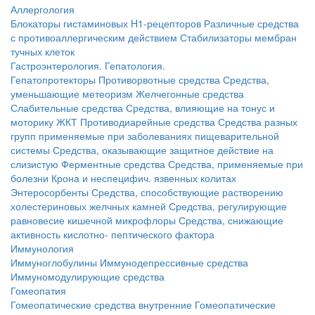
Аллергология
Блокаторы гистаминовых H1-рецепторов
Различные средства
с противоаллергическим действием
Стабилизаторы мембран
тучных клеток
Гастроэнтерология. Гепатология.
Гепатопротекторы
Противорвотные средства
Средства,
уменьшающие метеоризм
Желчегонные средства
Слабительные средства
Средства, влияющие на тонус и
моторику ЖКТ
Противодиарейные средства
Средства разных
групп применяемые при заболеваниях пищеварительной
системы
Средства, оказывающие защитное действие на
слизистую
Ферментные средства
Средства, применяемые при
болезни Крона и неспецифич. язвенных колитах
Энтеросорбенты
Средства, способствующие растворению
холестериновых желчных камней
Средства, регулирующие
равновесие кишечной микрофлоры
Средства, снижающие
активность кислотно- пептического фактора
Иммунология
Иммуноглобулины
Иммунодепрессивные средства
Иммуномодулирующие средства
Гомеопатия
Гомеопатические средства внутренние
Гомеопатические