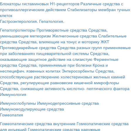
Блокаторы гистаминовых H1-рецепторов
Различные средства с
противоаллергическим действием
Стабилизаторы мембран тучных
клеток
Гастроэнтерология. Гепатология.
Гепатопротекторы
Противорвотные средства
Средства,
уменьшающие метеоризм
Желчегонные средства
Слабительные
средства
Средства, влияющие на тонус и моторику ЖКТ
Противодиарейные средства
Средства разных групп применяемые
при заболеваниях пищеварительной системы
Средства,
оказывающие защитное действие на слизистую
Ферментные
средства
Средства, применяемые при болезни Крона и
неспецифич. язвенных колитах
Энтеросорбенты
Средства,
способствующие растворению холестериновых желчных камней
Средства, регулирующие равновесие кишечной микрофлоры
Средства, снижающие активность кислотно- пептического фактора
Иммунология
Иммуноглобулины
Иммунодепрессивные средства
Иммуномодулирующие средства
Гомеопатия
Гомеопатические средства внутренние
Гомеопатические средства
для инъекций
Гомеопатические средства наружные