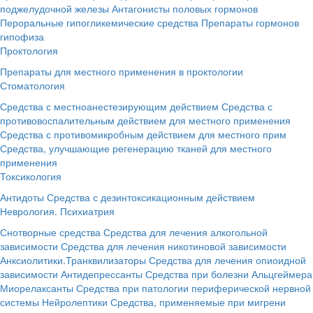
поджелудочной железы
Антагонисты половых гормонов
Пероральные гипогликемические средства
Препараты гормонов
гипофиза
Проктология
Препараты для местного применения в проктологии
Стоматология
Средства с местноанестезирующим действием
Средства с
противовоспалительным действием для местного применения
Средства с противомикробным действием для местного прим
Средства, улучшающие регенерацию тканей для местного
применения
Токсикология
Антидоты
Средства с дезинтоксикационным действием
Неврология. Психиатрия
Снотворные средства
Средства для лечения алкогольной
зависимости
Средства для лечения никотиновой зависимости
Анксиолитики.Транквилизаторы
Средства для лечения опиоидной
зависимости
Антидепрессанты
Средства при болезни Альцгеймера
Миорелаксанты
Средства при патологии периферической нервной
системы
Нейролептики
Средства, применяемые при мигрени