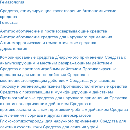
Гематология
Средства, стимулирующие кроветворение
Антианемические
средства
Гемостаз
Антитромботические и противосвертывающие средства
Антитромботические средства для наружного применения
Антигеморрагические и гемостатические средства
Дерматология
Комбинированные средства д/наружного применения
Средства с
анальгезирующим и местным раздражающием действием
Средства с противомикробным действием
Противовирусные
препараты для местного действия
Средства с
местноанестезирующим действием
Средства, улучшающие
трофику и регенерацию тканей
Противовоспалительные средства
Средства с прижигающим и мумифицирующим действием
Противогрибковые средства для наружного применения
Средства
с противоаллергическим действием
Средства с
противовоспалительным, противомикробным действием
Средства
для лечения псориаза и других гиперкератозов
Глюкокортикостероиды для наружного применения
Средства для
лечения сухости кожи
Средства для лечения угрей