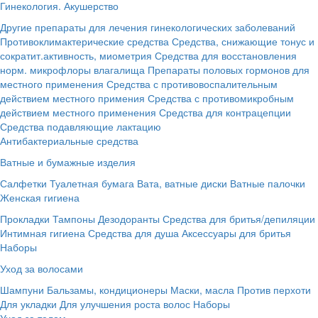
Гинекология. Акушерство
Другие препараты для лечения гинекологических заболеваний
Противоклимактерические средства
Средства, снижающие тонус и
сократит.активность, миометрия
Средства для восстановления
норм. микрофлоры влагалища
Препараты половых гормонов для
местного применения
Средства с противовоспалительным
действием местного примения
Средства с противомикробным
действием местного применения
Средства для контрацепции
Средства подавляющие лактацию
Антибактериальные средства
Ватные и бумажные изделия
Салфетки
Туалетная бумага
Вата, ватные диски
Ватные палочки
Женская гигиена
Прокладки
Тампоны
Дезодоранты
Средства для бритья/депиляции
Интимная гигиена
Средства для душа
Аксессуары для бритья
Наборы
Уход за волосами
Шампуни
Бальзамы, кондиционеры
Маски, масла
Против перхоти
Для укладки
Для улучшения роста волос
Наборы
Уход за телом