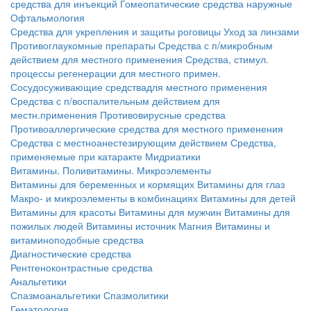
средства для инъекций
Гомеопатические средства наружные
Офтальмология
Средства для укрепления и защиты роговицы
Уход за линзами
Противоглаукомные препараты
Средства с п/микробным
действием для местного применения
Средства, стимул.
процессы регенерации для местного примен.
Сосудосуживающие средствадля местного применения
Средства с п/воспалительным действием для
местн.применения
Противовирусные средства
Противоаллергические средства для местного применения
Средства с местноанестезирующим действием
Средства,
применяемые при катаракте
Мидриатики
Витамины. Поливитамины. Микроэлементы
Витамины для беременных и кормящих
Витамины для глаз
Макро- и микроэлементы в комбинациях
Витамины для детей
Витамины для красоты
Витамины для мужчин
Витамины для
пожилых людей
Витамины источник Магния
Витамины и
витаминоподобные средства
Диагностические средства
Рентгеноконтрастные средства
Анальгетики
Спазмоанальгетики
Спазмолитики
Гематология