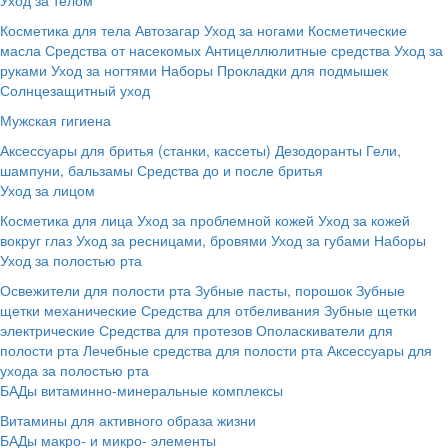
Косметика для тела
Автозагар
Уход за ногами
Косметические
масла
Средства от насекомых
Антицеллюлитные средства
Уход за
руками
Уход за ногтями
Наборы
Прокладки для подмышек
Солнцезащитный уход
Мужская гигиена
Аксессуары для бритья (станки, кассеты)
Дезодоранты
Гели,
шампуни, бальзамы
Средства до и после бритья
Уход за лицом
Косметика для лица
Уход за проблемной кожей
Уход за кожей
вокруг глаз
Уход за ресницами, бровями
Уход за губами
Наборы
Уход за полостью рта
Освежители для полости рта
Зубные пасты, порошок
Зубные
щетки механические
Средства для отбеливания
Зубные щетки
электрические
Средства для протезов
Ополаскиватели для
полости рта
Лечебные средства для полости рта
Аксессуары для
ухода за полостью рта
БАДы витаминно-минеральные комплексы
Витамины для активного образа жизни
БАДы макро- и микро- элементы