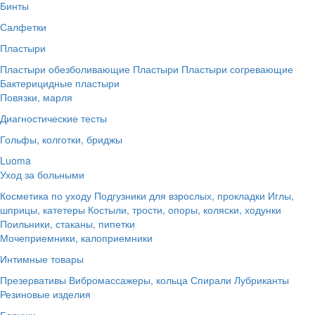
Бинты
Салфетки
Пластыри
Пластыри обезболивающие
Пластыри
Пластыри согревающие
Бактерицидные пластыри
Повязки, марля
Диагностические тесты
Гольфы, колготки, бриджы
Luoma
Уход за больными
Косметика по уходу
Подгузники для взрослых, прокладки
Иглы,
шприцы, катетеры
Костыли, трости, опоры, коляски, ходунки
Поильники, стаканы, пипетки
Мочеприемники, калоприемники
Интимные товары
Презервативы
Вибромассажеры, кольца
Спирали
Лубриканты
Резиновые изделия
Беруши