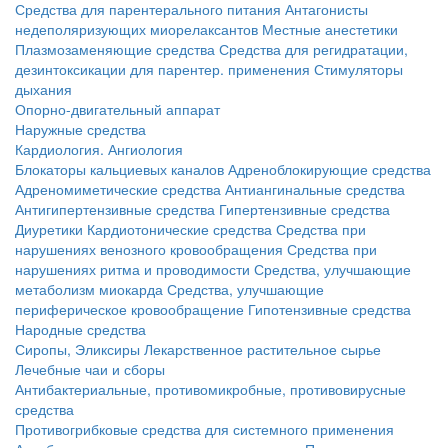
Средства для парентерального питания
Антагонисты
недеполяризующих миорелаксантов
Местные анестетики
Плазмозаменяющие средства
Средства для регидратации,
дезинтоксикации для парентер. применения
Стимуляторы
дыхания
Опорно-двигательный аппарат
Наружные средства
Кардиология. Ангиология
Блокаторы кальциевых каналов
Адреноблокирующие средства
Адреномиметические средства
Антиангинальные средства
Антигипертензивные средства
Гипертензивные средства
Диуретики
Кардиотонические средства
Средства при
нарушениях венозного кровообращения
Средства при
нарушениях ритма и проводимости
Средства, улучшающие
метаболизм миокарда
Средства, улучшающие
периферическое кровообращение
Гипотензивные средства
Народные средства
Сиропы, Эликсиры
Лекарственное растительное сырье
Лечебные чаи и сборы
Антибактериальные, противомикробные, противовирусные
средства
Противогрибковые средства для системного применения