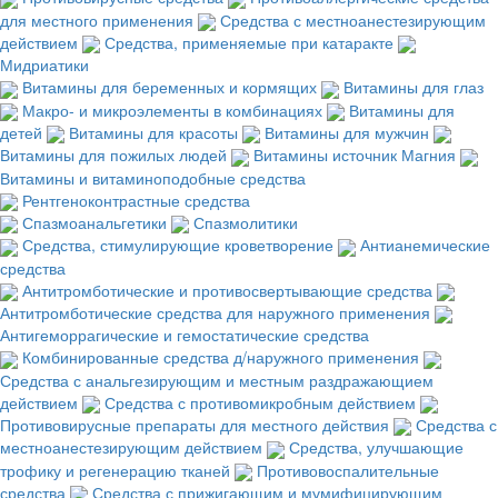
для местного применения
Средства с местноанестезирующим
действием
Средства, применяемые при катаракте
Мидриатики
Витамины для беременных и кормящих
Витамины для глаз
Макро- и микроэлементы в комбинациях
Витамины для
детей
Витамины для красоты
Витамины для мужчин
Витамины для пожилых людей
Витамины источник Магния
Витамины и витаминоподобные средства
Рентгеноконтрастные средства
Спазмоанальгетики
Спазмолитики
Средства, стимулирующие кроветворение
Антианемические
средства
Антитромботические и противосвертывающие средства
Антитромботические средства для наружного применения
Антигеморрагические и гемостатические средства
Комбинированные средства д/наружного применения
Средства с анальгезирующим и местным раздражающием
действием
Средства с противомикробным действием
Противовирусные препараты для местного действия
Средства с
местноанестезирующим действием
Средства, улучшающие
трофику и регенерацию тканей
Противовоспалительные
средства
Средства с прижигающим и мумифицирующим