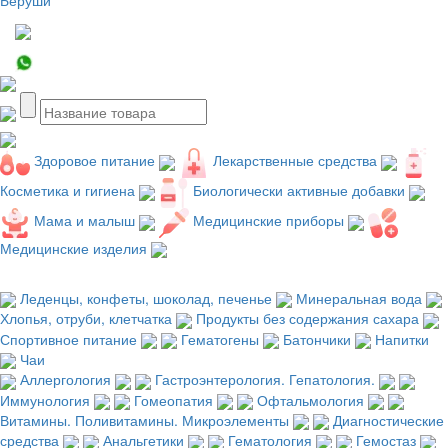
Здоровое питание
Лекарственные средства
Косметика и гигиена
Биологически активные добавки
Мама и малыш
Медицинские приборы
Медицинские изделия
Леденцы, конфеты, шоколад, печенье
Минеральная вода
Хлопья, отруби, клетчатка
Продукты без содержания сахара
Спортивное питание
Гематогены
Батончики
Напитки
Чаи
Аллергология
Гастроэнтерология. Гепатология.
Иммунология
Гомеопатия
Офтальмология
Витамины. Поливитамины. Микроэлементы
Диагностические
средства
Анальгетики
Гематология
Гемостаз