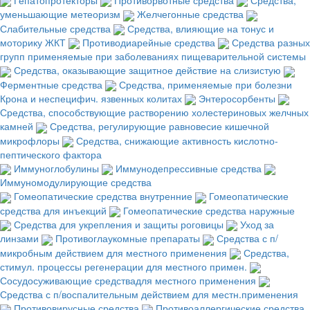
уменьшающие метеоризм
Желчегонные средства
Слабительные средства
Средства, влияющие на тонус и
моторику ЖКТ
Противодиарейные средства
Средства разных
групп применяемые при заболеваниях пищеварительной системы
Средства, оказывающие защитное действие на слизистую
Ферментные средства
Средства, применяемые при болезни
Крона и неспецифич. язвенных колитах
Энтеросорбенты
Средства, способствующие растворению холестериновых желчных
камней
Средства, регулирующие равновесие кишечной
микрофлоры
Средства, снижающие активность кислотно-
пептического фактора
Иммуноглобулины
Иммунодепрессивные средства
Иммуномодулирующие средства
Гомеопатические средства внутренние
Гомеопатические
средства для инъекций
Гомеопатические средства наружные
Средства для укрепления и защиты роговицы
Уход за
линзами
Противоглаукомные препараты
Средства с п/
микробным действием для местного применения
Средства,
стимул. процессы регенерации для местного примен.
Сосудосуживающие средствадля местного применения
Средства с п/воспалительным действием для местн.применения
Противовирусные средства
Противоаллергические средства