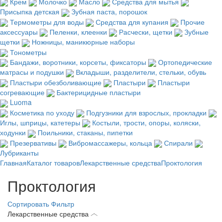
Крем
Молочко
Масло
Средства для мытья
Присыпка детская
Зубная паста, порошок
Термометры для воды
Средства для купания
Прочие
аксессуары
Пеленки, клеенки
Расчески, щетки
Зубные
щетки
Ножницы, маникюрные наборы
Тонометры
Бандажи, воротники, корсеты, фиксаторы
Ортопедические
матрасы и подушки
Вкладыши, разделители, стельки, обувь
Пластыри обезболивающие
Пластыри
Пластыри
согревающие
Бактерицидные пластыри
Luoma
Косметика по уходу
Подгузники для взрослых, прокладки
Иглы, шприцы, катетеры
Костыли, трости, опоры, коляски,
ходунки
Поильники, стаканы, пипетки
Презервативы
Вибромассажеры, кольца
Спирали
Лубриканты
Главная
Каталог товаров
Лекарственные средства
Проктология
Проктология
Сортировать
Фильтр
Лекарственные средства