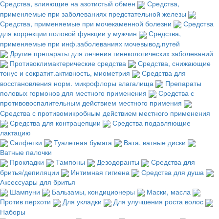
Средства, влияющие на азотистый обмен
Средства,
применяемые при заболеваниях предстательной железы
Средства, применяемые при мочекаменной болезни
Средства
для коррекции половой функции у мужчин
Средства,
применяемые при инф.заболеваниях мочевывод.путей
Другие препараты для лечения гинекологических заболеваний
Противоклимактерические средства
Средства, снижающие
тонус и сократит.активность, миометрия
Средства для
восстановления норм. микрофлоры влагалища
Препараты
половых гормонов для местного применения
Средства с
противовоспалительным действием местного примения
Средства с противомикробным действием местного применения
Средства для контрацепции
Средства подавляющие
лактацию
Салфетки
Туалетная бумага
Вата, ватные диски
Ватные палочки
Прокладки
Тампоны
Дезодоранты
Средства для
бритья/депиляции
Интимная гигиена
Средства для душа
Аксессуары для бритья
Шампуни
Бальзамы, кондиционеры
Маски, масла
Против перхоти
Для укладки
Для улучшения роста волос
Наборы