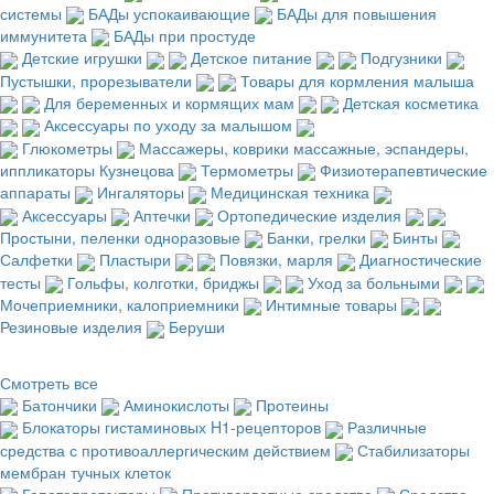
системы
БАДы успокаивающие
БАДы для повышения
иммунитета
БАДы при простуде
Детские игрушки
Детское питание
Подгузники
Пустышки, прорезыватели
Товары для кормления малыша
Для беременных и кормящих мам
Детская косметика
Аксессуары по уходу за малышом
Глюкометры
Массажеры, коврики массажные, эспандеры,
иппликаторы Кузнецова
Термометры
Физиотерапевтические
аппараты
Ингаляторы
Медицинская техника
Аксессуары
Аптечки
Ортопедические изделия
Простыни, пеленки одноразовые
Банки, грелки
Бинты
Салфетки
Пластыри
Повязки, марля
Диагностические
тесты
Гольфы, колготки, бриджы
Уход за больными
Мочеприемники, калоприемники
Интимные товары
Резиновые изделия
Беруши
Смотреть все
Батончики
Аминокислоты
Протеины
Блокаторы гистаминовых H1-рецепторов
Различные
средства с противоаллергическим действием
Стабилизаторы
мембран тучных клеток
Гепатопротекторы
Противорвотные средства
Средства,