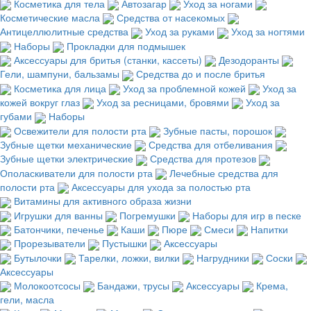
Косметика для тела
Автозагар
Уход за ногами
Косметические масла
Средства от насекомых
Антицеллюлитные средства
Уход за руками
Уход за ногтями
Наборы
Прокладки для подмышек
Аксессуары для бритья (станки, кассеты)
Дезодоранты
Гели, шампуни, бальзамы
Средства до и после бритья
Косметика для лица
Уход за проблемной кожей
Уход за
кожей вокруг глаз
Уход за ресницами, бровями
Уход за
губами
Наборы
Освежители для полости рта
Зубные пасты, порошок
Зубные щетки механические
Средства для отбеливания
Зубные щетки электрические
Средства для протезов
Ополаскиватели для полости рта
Лечебные средства для
полости рта
Аксессуары для ухода за полостью рта
Витамины для активного образа жизни
Игрушки для ванны
Погремушки
Наборы для игр в песке
Батончики, печенье
Каши
Пюре
Смеси
Напитки
Прорезыватели
Пустышки
Аксессуары
Бутылочки
Тарелки, ложки, вилки
Нагрудники
Соски
Аксессуары
Молокоотсосы
Бандажи, трусы
Аксессуары
Крема,
гели, масла