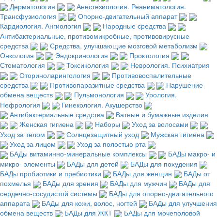
Дерматология
Анестезиология. Реаниматология.
Трансфузиология
Опорно-двигательный аппарат
Кардиология. Ангиология
Народные средства
Антибактериальные, противомикробные, противовирусные
средства
Средства, улучшающие мозговой метаболизм
Онкология
Эндокринология
Проктология
Стоматология
Токсикология
Неврология. Психиатрия
Оториноларингология
Противовоспалительные
средства
Противопаразитные средства
Нарушение
обмена веществ
Пульмонология
Урология.
Нефрология
Гинекология. Акушерство
Антибактериальные средства
Ватные и бумажные изделия
Женская гигиена
Наборы
Уход за волосами
Уход за телом
Солнцезащитный уход
Мужская гигиена
Уход за лицом
Уход за полостью рта
БАДы витаминно-минеральные комплексы
БАДы макро- и
микро- элементы
БАДы для детей
БАДы для похудения
БАДы пробиотики и пребиотики
БАДы для женщин
БАДы от
похмелья
БАДы для зрения
БАДы для мужчин
БАДы для
сердечно-сосудистой системы
БАДы для опорно-двигательного
аппарата
БАДы для кожи, волос, ногтей
БАДы для улучшения
обмена веществ
БАДы для ЖКТ
БАДы для мочеполовой