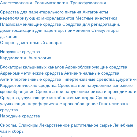
Анестезиология. Реаниматология. Трансфузиология
Средства для парентерального питания
Антагонисты
недеполяризующих миорелаксантов
Местные анестетики
Плазмозаменяющие средства
Средства для регидратации,
дезинтоксикации для парентер. применения
Стимуляторы
дыхания
Опорно-двигательный аппарат
Наружные средства
Кардиология. Ангиология
Блокаторы кальциевых каналов
Адреноблокирующие средства
Адреномиметические средства
Антиангинальные средства
Антигипертензивные средства
Гипертензивные средства
Диуретики
Кардиотонические средства
Средства при нарушениях венозного
кровообращения
Средства при нарушениях ритма и проводимости
Средства, улучшающие метаболизм миокарда
Средства,
улучшающие периферическое кровообращение
Гипотензивные
средства
Народные средства
Сиропы, Эликсиры
Лекарственное растительное сырье
Лечебные
чаи и сборы
Антибактериальные, противомикробные, противовирусные