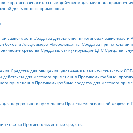
тва с противовоспалительным действием для местного применени
каней для местного применения
м
ной зависимости
Средства для лечения никотиновой зависимости
А
ри болезни Альцгеймера
Миорелаксанты
Средства при патологии 
онические средства
Средства, стимулирующие ЦНС
Средства, ул
нения
Средства для очищения, увлажения и защиты слизистых ЛОР
 действием для местного применения
Противомикробные, против
тного применения
Противомикробные средства для местного прим
ы для перорального применения
Протезы синовиальной жидкости
Г
ния чесотки
Противогельминтные средства