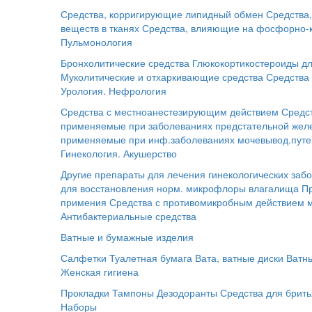
Средства, корригирующие липидный обмен
Средства
веществ в тканях
Средства, влияющие на фосфорно-
Пульмонология
Бронхолитические средства
Глюкокортикостероиды дл
Муколитические и отхаркивающие средства
Средства 
Урология. Нефрология
Средства с местноанестезирующим действием
Средс
применяемые при заболеваниях предстательной жел
применяемые при инф.заболеваниях мочевывод.путе
Гинекология. Акушерство
Другие препараты для лечения гинекологических заб
для восстановления норм. микрофлоры влагалища
П
примения
Средства с противомикробным действием 
Антибактериальные средства
Ватные и бумажные изделия
Салфетки
Туалетная бумага
Вата, ватные диски
Ватн
Женская гигиена
Прокладки
Тампоны
Дезодоранты
Средства для брит
Наборы