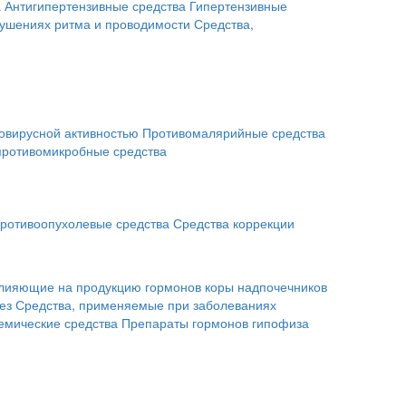
а
Антигипертензивные средства
Гипертензивные
рушениях ритма и проводимости
Средства,
овирусной активностью
Противомалярийные средства
противомикробные средства
ротивоопухолевые средства
Средства коррекции
влияющие на продукцию гормонов коры надпочечников
ез
Средства, применяемые при заболеваниях
емические средства
Препараты гормонов гипофиза