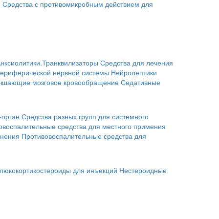
я
Средства с противомикробным действием для
нксиолитики.Транквилизаторы
Средства для лечения
периферической нервной системы
Нейролептики
учшающие мозговое кровообращение
Седативные
-орган
Средства разных групп для системного
овоспалительные средства для местного примения
енения
Противовоспалительные средства для
люкокортикостероиды для инъекций
Нестероидные