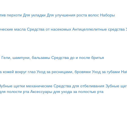
тив перхоти
Для укладки
Для улучшения роста волос
Наборы
ические масла
Средства от насекомых
Антицеллюлитные средства
ы
Гели, шампуни, бальзамы
Средства до и после бритья
а кожей вокруг глаз
Уход за ресницами, бровями
Уход за губами
На
Зубные щетки механические
Средства для отбеливания
Зубные щет
для полости рта
Аксессуары для ухода за полостью рта