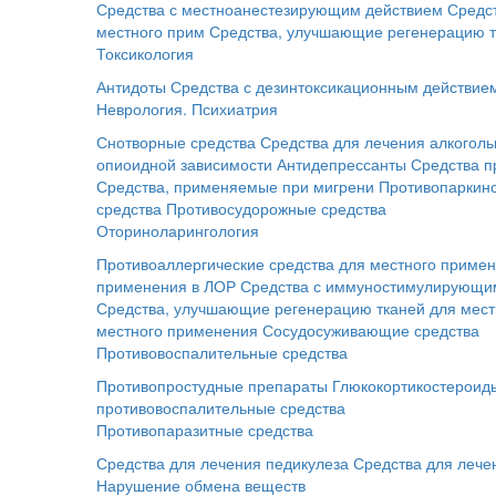
Средства с местноанестезирующим действием
Средс
местного прим
Средства, улучшающие регенерацию т
Токсикология
Антидоты
Средства с дезинтоксикационным действие
Неврология. Психиатрия
Снотворные средства
Средства для лечения алкоголь
опиоидной зависимости
Антидепрессанты
Средства п
Средства, применяемые при мигрени
Противопаркинс
средства
Противосудорожные средства
Оториноларингология
Противоаллергические средства для местного приме
применения в ЛОР
Средства с иммуностимулирующим
Средства, улучшающие регенерацию тканей для мес
местного применения
Сосудосуживающие средства
Противовоспалительные средства
Противопростудные препараты
Глюкокортикостероид
противовоспалительные средства
Противопаразитные средства
Средства для лечения педикулеза
Средства для лече
Нарушение обмена веществ