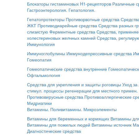
Блокаторы гистаминовых H1-рецепторов
Различные с
Гастроэнтерология. Гепатология.
Гепатопротекторы
Противорвотные средства
Средств
ЖКТ
Противодиарейные средства
Средства разных г
слизистую
Ферментные средства
Средства, применяе
холестериновых желчных камней
Средства, регулир
Иммунология
Иммуноглобулины
Иммунодепрессивные средства
Им
Гомеопатия
Гомеопатические средства внутренние
Гомеопатическ
Офтальмология
Средства для укрепления и защиты роговицы
Уход за
стимул. процессы регенерации для местного примен.
Противовирусные средства
Противоаллергические ср
Мидриатики
Витамины. Поливитамины. Микроэлементы
Витамины для беременных и кормящих
Витамины для
Витамины для пожилых людей
Витамины источник Ма
Диагностические средства