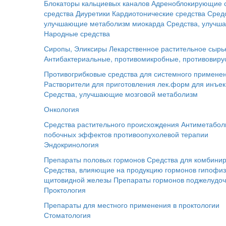
Блокаторы кальциевых каналов
Адреноблокирующие 
средства
Диуретики
Кардиотонические средства
Сред
улучшающие метаболизм миокарда
Средства, улучш
Народные средства
Сиропы, Эликсиры
Лекарственное растительное сырь
Антибактериальные, противомикробные, противовиру
Противогрибковые средства для системного примене
Растворители для приготовления лек.форм для инъе
Средства, улучшающие мозговой метаболизм
Онкология
Средства растительного происхождения
Антиметабол
побочных эффектов противоопухолевой терапии
Эндокринология
Препараты половых гормонов
Средства для комбинир
Средства, влияющие на продукцию гормонов гипофи
щитовидной железы
Препараты гормонов поджелудо
Проктология
Препараты для местного применения в проктологии
Стоматология