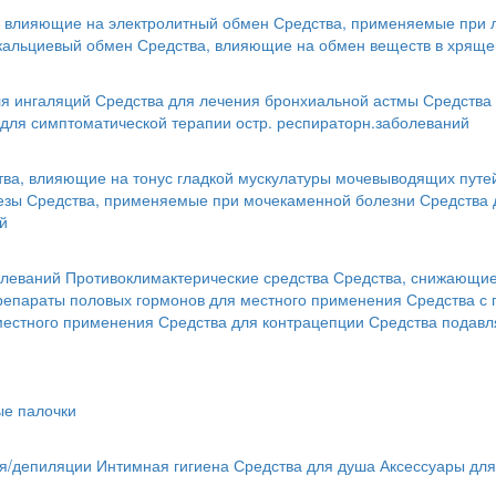
, влияющие на электролитный обмен
Средства, применяемые при 
кальциевый обмен
Средства, влияющие на обмен веществ в хряще
я ингаляций
Средства для лечения бронхиальной астмы
Средства 
для симптоматической терапии остр. респираторн.заболеваний
тва, влияющие на тонус гладкой мускулатуры мочевыводящих путе
езы
Средства, применяемые при мочекаменной болезни
Средства 
й
олеваний
Противоклимактерические средства
Средства, снижающие 
репараты половых гормонов для местного применения
Средства с
местного применения
Средства для контрацепции
Средства подав
ые палочки
ья/депиляции
Интимная гигиена
Средства для душа
Аксессуары для