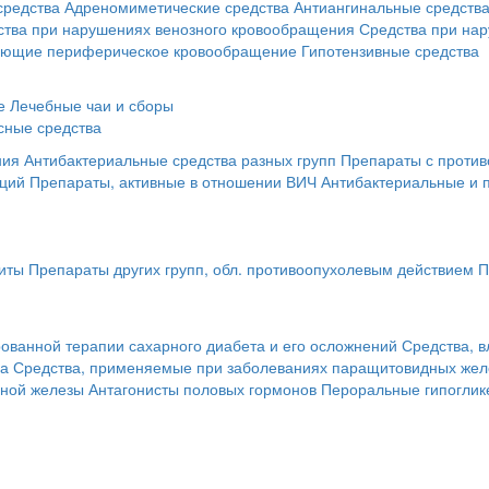
средства
Адреномиметические средства
Антиангинальные средств
ства при нарушениях венозного кровообращения
Средства при на
ающие периферическое кровообращение
Гипотензивные средства
е
Лечебные чаи и сборы
сные средства
ния
Антибактериальные средства разных групп
Препараты с против
кций
Препараты, активные в отношении ВИЧ
Антибактериальные и 
иты
Препараты других групп, обл. противоопухолевым действием
П
ованной терапии сахарного диабета и его осложнений
Средства, 
за
Средства, применяемые при заболеваниях паращитовидных жел
чной железы
Антагонисты половых гормонов
Пероральные гипоглик