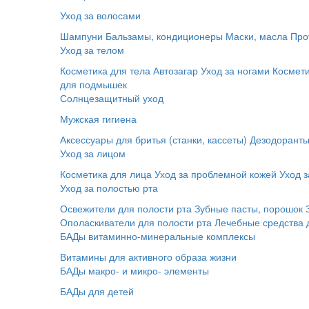
Уход за волосами
Шампуни
Бальзамы, кондиционеры
Маски, масла
Про
Уход за телом
Косметика для тела
Автозагар
Уход за ногами
Космет
для подмышек
Солнцезащитный уход
Мужская гигиена
Аксессуары для бритья (станки, кассеты)
Дезодорант
Уход за лицом
Косметика для лица
Уход за проблемной кожей
Уход з
Уход за полостью рта
Освежители для полости рта
Зубные пасты, порошок
Ополаскиватели для полости рта
Лечебные средства 
БАДы витаминно-минеральные комплексы
Витамины для активного образа жизни
БАДы макро- и микро- элементы
БАДы для детей