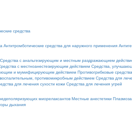
еские средства
ва
Антитромботические средства для наружного применения
Антиге
Средства с анальгезирующим и местным раздражающием действ
Средства с местноанестезирующим действием
Средства, улучшающ
гающим и мумифицирующим действием
Противогрибковые средств
овоспалительным, противомикробным действием
Средства для лече
едства для лечения сухости кожи
Средства для лечения угрей
 недеполяризующих миорелаксантов
Местные анестетики
Плазмоза
торы дыхания