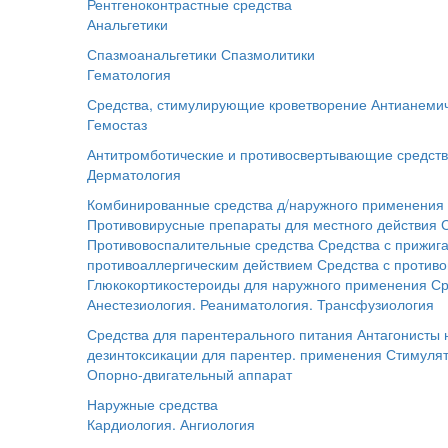
Рентгеноконтрастные средства
Анальгетики
Спазмоанальгетики
Спазмолитики
Гематология
Средства, стимулирующие кроветворение
Антианемич
Гемостаз
Антитромботические и противосвертывающие средст
Дерматология
Комбинированные средства д/наружного применения
Противовирусные препараты для местного действия
Противовоспалительные средства
Средства с прижи
противоаллергическим действием
Средства с против
Глюкокортикостероиды для наружного применения
Ср
Анестезиология. Реаниматология. Трансфузиология
Средства для парентерального питания
Антагонисты
дезинтоксикации для парентер. применения
Стимуля
Опорно-двигательный аппарат
Наружные средства
Кардиология. Ангиология