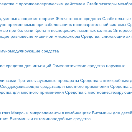
редства с противоаллергическим действием
Стабилизаторы мембра
а, уменьшающие метеоризм
Желчегонные средства
Слабительные 
рупп применяемые при заболеваниях пищеварительной системы
Ср
мые при болезни Крона и неспецифич. язвенных колитах
Энтеросо
ующие равновесие кишечной микрофлоры
Средства, снижающие акт
муномодулирующие средства
ие средства для инъекций
Гомеопатические средства наружные
 линзами
Противоглаукомные препараты
Средства с п/микробным 
Сосудосуживающие средствадля местного применения
Средства 
едства для местного применения
Средства с местноанестезирующ
 глаз
Макро- и микроэлементы в комбинациях
Витамины для дете
гния
Витамины и витаминоподобные средства