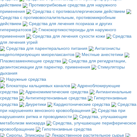
действием
Противогрибковые средства для наружного
применения
Средства с противоаллергическим действием
Средства с противовоспалительным, противомикробным
действием
Средства для лечения псориаза и других
гиперкератозов
Глюкокортикостероиды для наружного
применения
Средства для лечения сухости кожи
Средства
для лечения угрей
Средства для парентерального питания
Антагонисты
недеполяризующих миорелаксантов
Местные анестетики
Плазмозаменяющие средства
Средства для регидратации,
дезинтоксикации для парентер. применения
Стимуляторы
дыхания
Наружные средства
Блокаторы кальциевых каналов
Адреноблокирующие
средства
Адреномиметические средства
Антиангинальные
средства
Антигипертензивные средства
Гипертензивные
средства
Диуретики
Кардиотонические средства
Средства
при нарушениях венозного кровообращения
Средства при
нарушениях ритма и проводимости
Средства, улучшающие
метаболизм миокарда
Средства, улучшающие периферическое
кровообращение
Гипотензивные средства
Сиропы, Эликсиры
Лекарственное растительное сырье