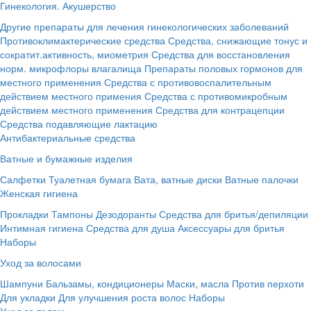
Гинекология. Акушерство
Другие препараты для лечения гинекологических заболеваний
Противоклимактерические средства
Средства, снижающие тонус и
сократит.активность, миометрия
Средства для восстановления
норм. микрофлоры влагалища
Препараты половых гормонов для
местного применения
Средства с противовоспалительным
действием местного примения
Средства с противомикробным
действием местного применения
Средства для контрацепции
Средства подавляющие лактацию
Антибактериальные средства
Ватные и бумажные изделия
Салфетки
Туалетная бумага
Вата, ватные диски
Ватные палочки
Женская гигиена
Прокладки
Тампоны
Дезодоранты
Средства для бритья/депиляции
Интимная гигиена
Средства для душа
Аксессуары для бритья
Наборы
Уход за волосами
Шампуни
Бальзамы, кондиционеры
Маски, масла
Против перхоти
Для укладки
Для улучшения роста волос
Наборы
Уход за телом