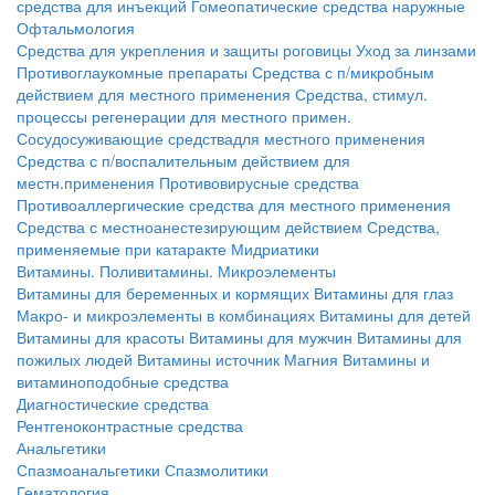
средства для инъекций
Гомеопатические средства наружные
Офтальмология
Средства для укрепления и защиты роговицы
Уход за линзами
Противоглаукомные препараты
Средства с п/микробным
действием для местного применения
Средства, стимул.
процессы регенерации для местного примен.
Сосудосуживающие средствадля местного применения
Средства с п/воспалительным действием для
местн.применения
Противовирусные средства
Противоаллергические средства для местного применения
Средства с местноанестезирующим действием
Средства,
применяемые при катаракте
Мидриатики
Витамины. Поливитамины. Микроэлементы
Витамины для беременных и кормящих
Витамины для глаз
Макро- и микроэлементы в комбинациях
Витамины для детей
Витамины для красоты
Витамины для мужчин
Витамины для
пожилых людей
Витамины источник Магния
Витамины и
витаминоподобные средства
Диагностические средства
Рентгеноконтрастные средства
Анальгетики
Спазмоанальгетики
Спазмолитики
Гематология