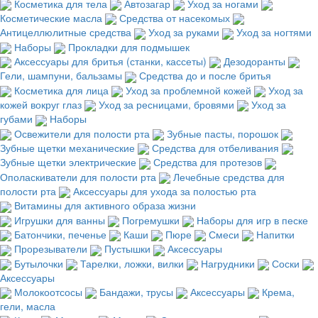
Косметика для тела
Автозагар
Уход за ногами
Косметические масла
Средства от насекомых
Антицеллюлитные средства
Уход за руками
Уход за ногтями
Наборы
Прокладки для подмышек
Аксессуары для бритья (станки, кассеты)
Дезодоранты
Гели, шампуни, бальзамы
Средства до и после бритья
Косметика для лица
Уход за проблемной кожей
Уход за
кожей вокруг глаз
Уход за ресницами, бровями
Уход за
губами
Наборы
Освежители для полости рта
Зубные пасты, порошок
Зубные щетки механические
Средства для отбеливания
Зубные щетки электрические
Средства для протезов
Ополаскиватели для полости рта
Лечебные средства для
полости рта
Аксессуары для ухода за полостью рта
Витамины для активного образа жизни
Игрушки для ванны
Погремушки
Наборы для игр в песке
Батончики, печенье
Каши
Пюре
Смеси
Напитки
Прорезыватели
Пустышки
Аксессуары
Бутылочки
Тарелки, ложки, вилки
Нагрудники
Соски
Аксессуары
Молокоотсосы
Бандажи, трусы
Аксессуары
Крема,
гели, масла