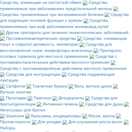
Средства, влияющие на азотистый обмен
Средства,
применяемые при заболеваниях предстательной железы
Средства, применяемые при мочекаменной болезни
Средства
для коррекции половой функции у мужчин
Средства,
применяемые при инф.заболеваниях мочевывод.путей
Другие препараты для лечения гинекологических заболеваний
Противоклимактерические средства
Средства, снижающие
тонус и сократит.активность, миометрия
Средства для
восстановления норм. микрофлоры влагалища
Препараты
половых гормонов для местного применения
Средства с
противовоспалительным действием местного примения
Средства с противомикробным действием местного применения
Средства для контрацепции
Средства подавляющие
лактацию
Салфетки
Туалетная бумага
Вата, ватные диски
Ватные палочки
Прокладки
Тампоны
Дезодоранты
Средства для
бритья/депиляции
Интимная гигиена
Средства для душа
Аксессуары для бритья
Шампуни
Бальзамы, кондиционеры
Маски, масла
Против перхоти
Для укладки
Для улучшения роста волос
Наборы