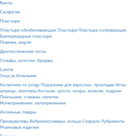
Бинты
Салфетки
Пластыри
Пластыри обезболивающие
Пластыри
Пластыри согревающие
Бактерицидные пластыри
Повязки, марля
Диагностические тесты
Гольфы, колготки, бриджы
Luoma
Уход за больными
Косметика по уходу
Подгузники для взрослых, прокладки
Иглы,
шприцы, катетеры
Костыли, трости, опоры, коляски, ходунки
Поильники, стаканы, пипетки
Мочеприемники, калоприемники
Интимные товары
Презервативы
Вибромассажеры, кольца
Спирали
Лубриканты
Резиновые изделия
Беруши