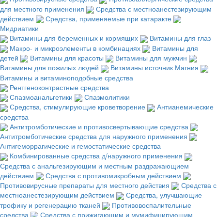
для местного применения
Средства с местноанестезирующим
действием
Средства, применяемые при катаракте
Мидриатики
Витамины для беременных и кормящих
Витамины для глаз
Макро- и микроэлементы в комбинациях
Витамины для
детей
Витамины для красоты
Витамины для мужчин
Витамины для пожилых людей
Витамины источник Магния
Витамины и витаминоподобные средства
Рентгеноконтрастные средства
Спазмоанальгетики
Спазмолитики
Средства, стимулирующие кроветворение
Антианемические
средства
Антитромботические и противосвертывающие средства
Антитромботические средства для наружного применения
Антигеморрагические и гемостатические средства
Комбинированные средства д/наружного применения
Средства с анальгезирующим и местным раздражающием
действием
Средства с противомикробным действием
Противовирусные препараты для местного действия
Средства с
местноанестезирующим действием
Средства, улучшающие
трофику и регенерацию тканей
Противовоспалительные
средства
Средства с прижигающим и мумифицирующим