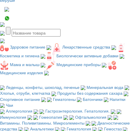
Здоровое питание
Лекарственные средства
Косметика и гигиена
Биологически активные добавки
Мама и малыш
Медицинские приборы
Медицинские изделия
Леденцы, конфеты, шоколад, печенье
Минеральная вода
Хлопья, отруби, клетчатка
Продукты без содержания сахара
Спортивное питание
Гематогены
Батончики
Напитки
Чаи
Аллергология
Гастроэнтерология. Гепатология.
Иммунология
Гомеопатия
Офтальмология
Витамины. Поливитамины. Микроэлементы
Диагностические
средства
Анальгетики
Гематология
Гемостаз