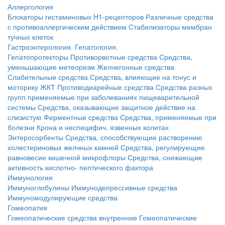
Аллергология
Блокаторы гистаминовых H1-рецепторов
Различные средства
с противоаллергическим действием
Стабилизаторы мембран
тучных клеток
Гастроэнтерология. Гепатология.
Гепатопротекторы
Противорвотные средства
Средства,
уменьшающие метеоризм
Желчегонные средства
Слабительные средства
Средства, влияющие на тонус и
моторику ЖКТ
Противодиарейные средства
Средства разных
групп применяемые при заболеваниях пищеварительной
системы
Средства, оказывающие защитное действие на
слизистую
Ферментные средства
Средства, применяемые при
болезни Крона и неспецифич. язвенных колитах
Энтеросорбенты
Средства, способствующие растворению
холестериновых желчных камней
Средства, регулирующие
равновесие кишечной микрофлоры
Средства, снижающие
активность кислотно- пептического фактора
Иммунология
Иммуноглобулины
Иммунодепрессивные средства
Иммуномодулирующие средства
Гомеопатия
Гомеопатические средства внутренние
Гомеопатические