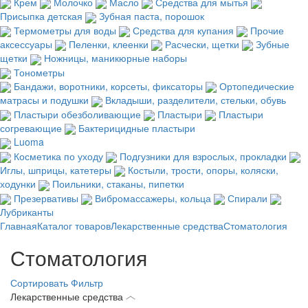
Крем
Молочко
Масло
Средства для мытья
Присыпка детская
Зубная паста, порошок
Термометры для воды
Средства для купания
Прочие
аксессуары
Пеленки, клеенки
Расчески, щетки
Зубные
щетки
Ножницы, маникюрные наборы
Тонометры
Бандажи, воротники, корсеты, фиксаторы
Ортопедические
матрасы и подушки
Вкладыши, разделители, стельки, обувь
Пластыри обезболивающие
Пластыри
Пластыри
согревающие
Бактерицидные пластыри
Luoma
Косметика по уходу
Подгузники для взрослых, прокладки
Иглы, шприцы, катетеры
Костыли, трости, опоры, коляски,
ходунки
Поильники, стаканы, пипетки
Презервативы
Вибромассажеры, кольца
Спирали
Лубриканты
Главная
Каталог товаров
Лекарственные средства
Стоматология
Стоматология
Сортировать
Фильтр
Лекарственные средства