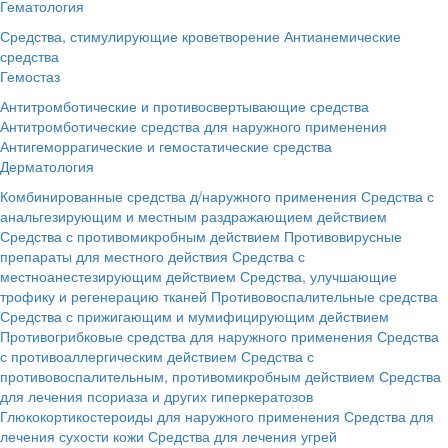
Гематология
Средства, стимулирующие кроветворение
Антианемические
средства
Гемостаз
Антитромботические и противосвертывающие средства
Антитромботические средства для наружного применения
Антигеморрагические и гемостатические средства
Дерматология
Комбинированные средства д/наружного применения
Средства с
анальгезирующим и местным раздражающием действием
Средства с противомикробным действием
Противовирусные
препараты для местного действия
Средства с
местноанестезирующим действием
Средства, улучшающие
трофику и регенерацию тканей
Противовоспалительные средства
Средства с прижигающим и мумифицирующим действием
Противогрибковые средства для наружного применения
Средства
с противоаллергическим действием
Средства с
противовоспалительным, противомикробным действием
Средства
для лечения псориаза и других гиперкератозов
Глюкокортикостероиды для наружного применения
Средства для
лечения сухости кожи
Средства для лечения угрей