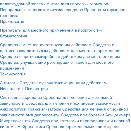
поджелудочной железы
Антагонисты половых гормонов
Пероральные гипогликемические средства
Препараты гормонов
гипофиза
Проктология
Препараты для местного применения в проктологии
Стоматология
Средства с местноанестезирующим действием
Средства с
противовоспалительным действием для местного применения
Средства с противомикробным действием для местного прим
Средства, улучшающие регенерацию тканей для местного
применения
Токсикология
Антидоты
Средства с дезинтоксикационным действием
Неврология. Психиатрия
Снотворные средства
Средства для лечения алкогольной
зависимости
Средства для лечения никотиновой зависимости
Анксиолитики.Транквилизаторы
Средства для лечения опиоидной
зависимости
Антидепрессанты
Средства при болезни Альцгеймера
Миорелаксанты
Средства при патологии периферической нервной
системы
Нейролептики
Средства, применяемые при мигрени