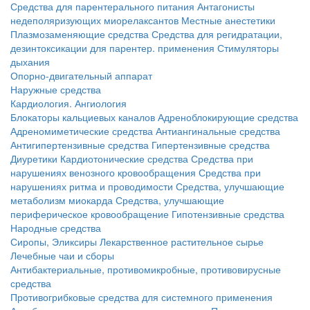
Средства для парентерального питания
Антагонисты
недеполяризующих миорелаксантов
Местные анестетики
Плазмозаменяющие средства
Средства для регидратации,
дезинтоксикации для парентер. применения
Стимуляторы
дыхания
Опорно-двигательный аппарат
Наружные средства
Кардиология. Ангиология
Блокаторы кальциевых каналов
Адреноблокирующие средства
Адреномиметические средства
Антиангинальные средства
Антигипертензивные средства
Гипертензивные средства
Диуретики
Кардиотонические средства
Средства при
нарушениях венозного кровообращения
Средства при
нарушениях ритма и проводимости
Средства, улучшающие
метаболизм миокарда
Средства, улучшающие
периферическое кровообращение
Гипотензивные средства
Народные средства
Сиропы, Эликсиры
Лекарственное растительное сырье
Лечебные чаи и сборы
Антибактериальные, противомикробные, противовирусные
средства
Противогрибковые средства для системного применения