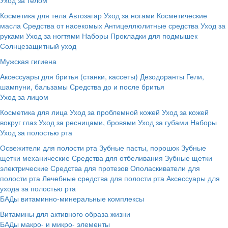
Косметика для тела
Автозагар
Уход за ногами
Косметические
масла
Средства от насекомых
Антицеллюлитные средства
Уход за
руками
Уход за ногтями
Наборы
Прокладки для подмышек
Солнцезащитный уход
Мужская гигиена
Аксессуары для бритья (станки, кассеты)
Дезодоранты
Гели,
шампуни, бальзамы
Средства до и после бритья
Уход за лицом
Косметика для лица
Уход за проблемной кожей
Уход за кожей
вокруг глаз
Уход за ресницами, бровями
Уход за губами
Наборы
Уход за полостью рта
Освежители для полости рта
Зубные пасты, порошок
Зубные
щетки механические
Средства для отбеливания
Зубные щетки
электрические
Средства для протезов
Ополаскиватели для
полости рта
Лечебные средства для полости рта
Аксессуары для
ухода за полостью рта
БАДы витаминно-минеральные комплексы
Витамины для активного образа жизни
БАДы макро- и микро- элементы