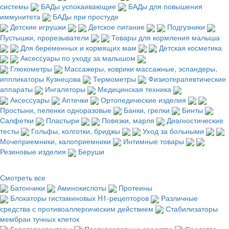
системы
БАДы успокаивающие
БАДы для повышения
иммунитета
БАДы при простуде
Детские игрушки
Детское питание
Подгузники
Пустышки, прорезыватели
Товары для кормления малыша
Для беременных и кормящих мам
Детская косметика
Аксессуары по уходу за малышом
Глюкометры
Массажеры, коврики массажные, эспандеры,
иппликаторы Кузнецова
Термометры
Физиотерапевтические
аппараты
Ингаляторы
Медицинская техника
Аксессуары
Аптечки
Ортопедические изделия
Простыни, пеленки одноразовые
Банки, грелки
Бинты
Салфетки
Пластыри
Повязки, марля
Диагностические
тесты
Гольфы, колготки, бриджы
Уход за больными
Мочеприемники, калоприемники
Интимные товары
Резиновые изделия
Беруши
Смотреть все
Батончики
Аминокислоты
Протеины
Блокаторы гистаминовых H1-рецепторов
Различные
средства с противоаллергическим действием
Стабилизаторы
мембран тучных клеток
Гепатопротекторы
Противорвотные средства
Средства,