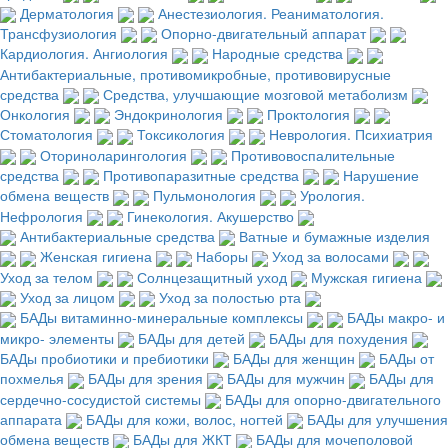
Дерматология
Анестезиология. Реаниматология.
Трансфузиология
Опорно-двигательный аппарат
Кардиология. Ангиология
Народные средства
Антибактериальные, противомикробные, противовирусные
средства
Средства, улучшающие мозговой метаболизм
Онкология
Эндокринология
Проктология
Стоматология
Токсикология
Неврология. Психиатрия
Оториноларингология
Противовоспалительные
средства
Противопаразитные средства
Нарушение
обмена веществ
Пульмонология
Урология.
Нефрология
Гинекология. Акушерство
Антибактериальные средства
Ватные и бумажные изделия
Женская гигиена
Наборы
Уход за волосами
Уход за телом
Солнцезащитный уход
Мужская гигиена
Уход за лицом
Уход за полостью рта
БАДы витаминно-минеральные комплексы
БАДы макро- и
микро- элементы
БАДы для детей
БАДы для похудения
БАДы пробиотики и пребиотики
БАДы для женщин
БАДы от
похмелья
БАДы для зрения
БАДы для мужчин
БАДы для
сердечно-сосудистой системы
БАДы для опорно-двигательного
аппарата
БАДы для кожи, волос, ногтей
БАДы для улучшения
обмена веществ
БАДы для ЖКТ
БАДы для мочеполовой