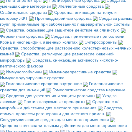
уменьшающие метеоризм
Желчегонные средства
Слабительные средства
Средства, влияющие на тонус и
моторику ЖКТ
Противодиарейные средства
Средства разных
групп применяемые при заболеваниях пищеварительной системы
Средства, оказывающие защитное действие на слизистую
Ферментные средства
Средства, применяемые при болезни
Крона и неспецифич. язвенных колитах
Энтеросорбенты
Средства, способствующие растворению холестериновых желчных
камней
Средства, регулирующие равновесие кишечной
микрофлоры
Средства, снижающие активность кислотно-
пептического фактора
Иммуноглобулины
Иммунодепрессивные средства
Иммуномодулирующие средства
Гомеопатические средства внутренние
Гомеопатические
средства для инъекций
Гомеопатические средства наружные
Средства для укрепления и защиты роговицы
Уход за
линзами
Противоглаукомные препараты
Средства с п/
микробным действием для местного применения
Средства,
стимул. процессы регенерации для местного примен.
Сосудосуживающие средствадля местного применения
Средства с п/воспалительным действием для местн.применения
Противовирусные средства
Противоаллергические средства