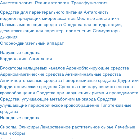
Анестезиология. Реаниматология. Трансфузиология
Средства для парентерального питания
Антагонисты
недеполяризующих миорелаксантов
Местные анестетики
Плазмозаменяющие средства
Средства для регидратации,
дезинтоксикации для парентер. применения
Стимуляторы
дыхания
Опорно-двигательный аппарат
Наружные средства
Кардиология. Ангиология
Блокаторы кальциевых каналов
Адреноблокирующие средства
Адреномиметические средства
Антиангинальные средства
Антигипертензивные средства
Гипертензивные средства
Диуретики
Кардиотонические средства
Средства при нарушениях венозного
кровообращения
Средства при нарушениях ритма и проводимости
Средства, улучшающие метаболизм миокарда
Средства,
улучшающие периферическое кровообращение
Гипотензивные
средства
Народные средства
Сиропы, Эликсиры
Лекарственное растительное сырье
Лечебные
чаи и сборы
Антибактериальные, противомикробные, противовирусные