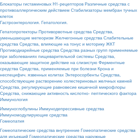
Блокаторы гистаминовых H1-рецепторов
Различные средства с
противоаллергическим действием
Стабилизаторы мембран тучных
клеток
Гастроэнтерология. Гепатология.
Гепатопротекторы
Противорвотные средства
Средства,
уменьшающие метеоризм
Желчегонные средства
Слабительные
средства
Средства, влияющие на тонус и моторику ЖКТ
Противодиарейные средства
Средства разных групп применяемые
при заболеваниях пищеварительной системы
Средства,
оказывающие защитное действие на слизистую
Ферментные
средства
Средства, применяемые при болезни Крона и
неспецифич. язвенных колитах
Энтеросорбенты
Средства,
способствующие растворению холестериновых желчных камней
Средства, регулирующие равновесие кишечной микрофлоры
Средства, снижающие активность кислотно- пептического фактора
Иммунология
Иммуноглобулины
Иммунодепрессивные средства
Иммуномодулирующие средства
Гомеопатия
Гомеопатические средства внутренние
Гомеопатические средства
для инъекций
Гомеопатические средства наружные