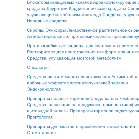
Блокаторы кальциевых каналов
Адреноблокирующие 
средства
Диуретики
Кардиотонические средства
Сред
улучшающие метаболизм миокарда
Средства, улучш
Народные средства
Сиропы, Эликсиры
Лекарственное растительное сырь
Антибактериальные, противомикробные, противовиру
Противогрибковые средства для системного примене
Растворители для приготовления лек.форм для инъе
Средства, улучшающие мозговой метаболизм
Онкология
Средства растительного происхождения
Антиметабол
побочных эффектов противоопухолевой терапии
Эндокринология
Препараты половых гормонов
Средства для комбинир
Средства, влияющие на продукцию гормонов гипофи
щитовидной железы
Препараты гормонов поджелудо
Проктология
Препараты для местного применения в проктологии
Стоматология