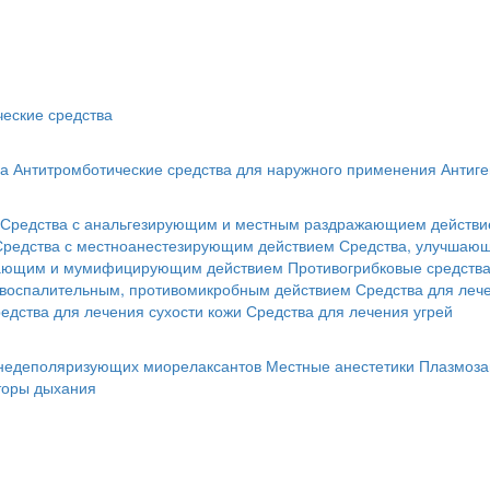
еские средства
ва
Антитромботические средства для наружного применения
Антиге
Средства с анальгезирующим и местным раздражающием действ
Средства с местноанестезирующим действием
Средства, улучшающ
гающим и мумифицирующим действием
Противогрибковые средств
овоспалительным, противомикробным действием
Средства для лече
едства для лечения сухости кожи
Средства для лечения угрей
 недеполяризующих миорелаксантов
Местные анестетики
Плазмоза
торы дыхания