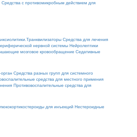
я
Средства с противомикробным действием для
нксиолитики.Транквилизаторы
Средства для лечения
периферической нервной системы
Нейролептики
учшающие мозговое кровообращение
Седативные
-орган
Средства разных групп для системного
овоспалительные средства для местного примения
енения
Противовоспалительные средства для
люкокортикостероиды для инъекций
Нестероидные