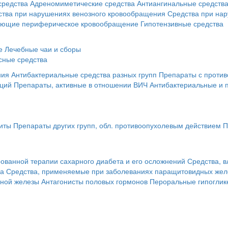
средства
Адреномиметические средства
Антиангинальные средств
ства при нарушениях венозного кровообращения
Средства при на
ающие периферическое кровообращение
Гипотензивные средства
е
Лечебные чаи и сборы
сные средства
ния
Антибактериальные средства разных групп
Препараты с против
кций
Препараты, активные в отношении ВИЧ
Антибактериальные и 
иты
Препараты других групп, обл. противоопухолевым действием
П
ованной терапии сахарного диабета и его осложнений
Средства, 
за
Средства, применяемые при заболеваниях паращитовидных жел
чной железы
Антагонисты половых гормонов
Пероральные гипоглик