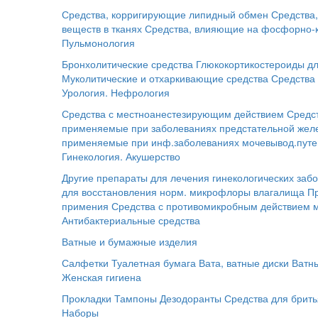
Средства, корригирующие липидный обмен
Средства
веществ в тканях
Средства, влияющие на фосфорно-
Пульмонология
Бронхолитические средства
Глюкокортикостероиды дл
Муколитические и отхаркивающие средства
Средства 
Урология. Нефрология
Средства с местноанестезирующим действием
Средс
применяемые при заболеваниях предстательной жел
применяемые при инф.заболеваниях мочевывод.путе
Гинекология. Акушерство
Другие препараты для лечения гинекологических заб
для восстановления норм. микрофлоры влагалища
П
примения
Средства с противомикробным действием 
Антибактериальные средства
Ватные и бумажные изделия
Салфетки
Туалетная бумага
Вата, ватные диски
Ватн
Женская гигиена
Прокладки
Тампоны
Дезодоранты
Средства для брит
Наборы