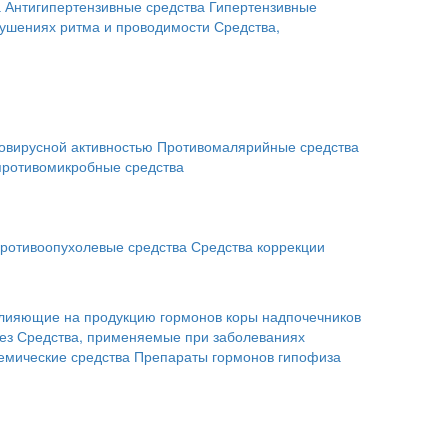
а
Антигипертензивные средства
Гипертензивные
рушениях ритма и проводимости
Средства,
овирусной активностью
Противомалярийные средства
противомикробные средства
ротивоопухолевые средства
Средства коррекции
влияющие на продукцию гормонов коры надпочечников
ез
Средства, применяемые при заболеваниях
емические средства
Препараты гормонов гипофиза