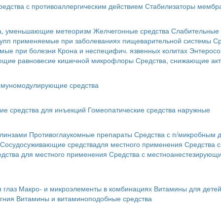
редства с противоаллергическим действием
Стабилизаторы мембра
а, уменьшающие метеоризм
Желчегонные средства
Слабительные 
рупп применяемые при заболеваниях пищеварительной системы
Ср
мые при болезни Крона и неспецифич. язвенных колитах
Энтеросо
ующие равновесие кишечной микрофлоры
Средства, снижающие акт
муномодулирующие средства
ие средства для инъекций
Гомеопатические средства наружные
 линзами
Противоглаукомные препараты
Средства с п/микробным 
Сосудосуживающие средствадля местного применения
Средства 
едства для местного применения
Средства с местноанестезирующ
 глаз
Макро- и микроэлементы в комбинациях
Витамины для дете
гния
Витамины и витаминоподобные средства