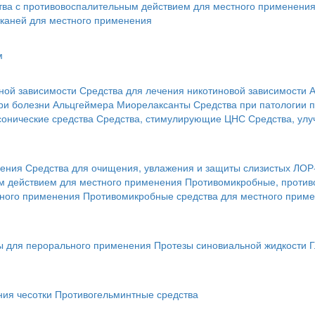
тва с противовоспалительным действием для местного применени
каней для местного применения
м
ной зависимости
Средства для лечения никотиновой зависимости
А
ри болезни Альцгеймера
Миорелаксанты
Средства при патологии 
онические средства
Средства, стимулирующие ЦНС
Средства, ул
нения
Средства для очищения, увлажения и защиты слизистых ЛОР
 действием для местного применения
Противомикробные, против
тного применения
Противомикробные средства для местного прим
ы для перорального применения
Протезы синовиальной жидкости
Г
ния чесотки
Противогельминтные средства