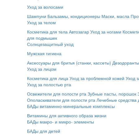
Уход за волосами
Шампуни
Бальзамы, кондиционеры
Маски, масла
Про
Уход за телом
Косметика для тела
Автозагар
Уход за ногами
Космет
для подмышек
Солнцезащитный уход
Мужская гигиена
Аксессуары для бритья (станки, кассеты)
Дезодорант
Уход за лицом
Косметика для лица
Уход за проблемной кожей
Уход з
Уход за полостью рта
Освежители для полости рта
Зубные пасты, порошок
Ополаскиватели для полости рта
Лечебные средства 
БАДы витаминно-минеральные комплексы
Витамины для активного образа жизни
БАДы макро- и микро- элементы
БАДы для детей