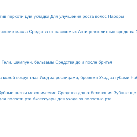
тив перхоти
Для укладки
Для улучшения роста волос
Наборы
ические масла
Средства от насекомых
Антицеллюлитные средства
ы
Гели, шампуни, бальзамы
Средства до и после бритья
а кожей вокруг глаз
Уход за ресницами, бровями
Уход за губами
На
Зубные щетки механические
Средства для отбеливания
Зубные щет
для полости рта
Аксессуары для ухода за полостью рта