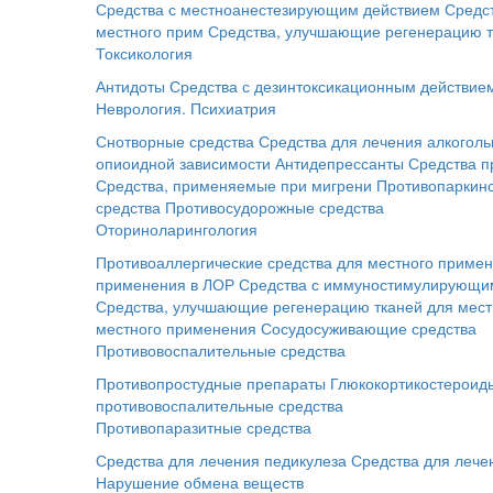
Средства с местноанестезирующим действием
Средс
местного прим
Средства, улучшающие регенерацию т
Токсикология
Антидоты
Средства с дезинтоксикационным действие
Неврология. Психиатрия
Снотворные средства
Средства для лечения алкоголь
опиоидной зависимости
Антидепрессанты
Средства п
Средства, применяемые при мигрени
Противопаркинс
средства
Противосудорожные средства
Оториноларингология
Противоаллергические средства для местного приме
применения в ЛОР
Средства с иммуностимулирующим
Средства, улучшающие регенерацию тканей для мес
местного применения
Сосудосуживающие средства
Противовоспалительные средства
Противопростудные препараты
Глюкокортикостероид
противовоспалительные средства
Противопаразитные средства
Средства для лечения педикулеза
Средства для лече
Нарушение обмена веществ