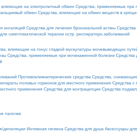
, влияющие на электролитный обмен
Средства, применяемые при 
кальциевый обмен
Средства, влияющие на обмен веществ в хряще
я ингаляций
Средства для лечения бронхиальной астмы
Средства 
для симптоматической терапии остр. респираторн.заболеваний
тва, влияющие на тонус гладкой мускулатуры мочевыводящих путе
езы
Средства, применяемые при мочекаменной болезни
Средства 
й
олеваний
Противоклимактерические средства
Средства, снижающие 
репараты половых гормонов для местного применения
Средства с
местного применения
Средства для контрацепции
Средства подав
ые палочки
ья/депиляции
Интимная гигиена
Средства для душа
Аксессуары для