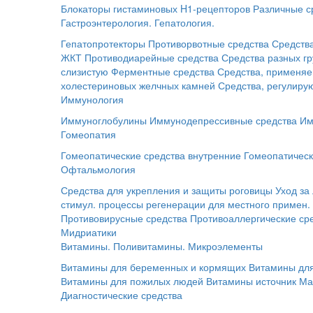
Блокаторы гистаминовых H1-рецепторов
Различные с
Гастроэнтерология. Гепатология.
Гепатопротекторы
Противорвотные средства
Средств
ЖКТ
Противодиарейные средства
Средства разных г
слизистую
Ферментные средства
Средства, применяе
холестериновых желчных камней
Средства, регулир
Иммунология
Иммуноглобулины
Иммунодепрессивные средства
Им
Гомеопатия
Гомеопатические средства внутренние
Гомеопатическ
Офтальмология
Средства для укрепления и защиты роговицы
Уход за
стимул. процессы регенерации для местного примен.
Противовирусные средства
Противоаллергические ср
Мидриатики
Витамины. Поливитамины. Микроэлементы
Витамины для беременных и кормящих
Витамины для
Витамины для пожилых людей
Витамины источник Ма
Диагностические средства