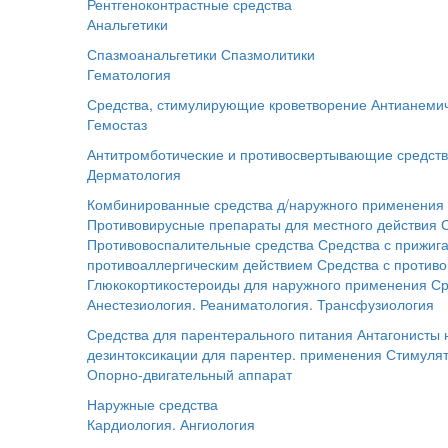
Рентгеноконтрастные средства
Анальгетики
Спазмоанальгетики
Спазмолитики
Гематология
Средства, стимулирующие кроветворение
Антианемич
Гемостаз
Антитромботические и противосвертывающие средст
Дерматология
Комбинированные средства д/наружного применения
Противовирусные препараты для местного действия
Противовоспалительные средства
Средства с прижи
противоаллергическим действием
Средства с против
Глюкокортикостероиды для наружного применения
Ср
Анестезиология. Реаниматология. Трансфузиология
Средства для парентерального питания
Антагонисты
дезинтоксикации для парентер. применения
Стимуля
Опорно-двигательный аппарат
Наружные средства
Кардиология. Ангиология