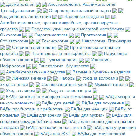
Дерматология
Анестезиология. Реаниматология.
Трансфузиология
Опорно-двигательный аппарат
Кардиология. Ангиология
Народные средства
Антибактериальные, противомикробные, противовирусные
средства
Средства, улучшающие мозговой метаболизм
Онкология
Эндокринология
Проктология
Стоматология
Токсикология
Неврология. Психиатрия
Оториноларингология
Противовоспалительные
средства
Противопаразитные средства
Нарушение
обмена веществ
Пульмонология
Урология.
Нефрология
Гинекология. Акушерство
Антибактериальные средства
Ватные и бумажные изделия
Женская гигиена
Наборы
Уход за волосами
Уход за телом
Солнцезащитный уход
Мужская гигиена
Уход за лицом
Уход за полостью рта
БАДы витаминно-минеральные комплексы
БАДы макро- и
микро- элементы
БАДы для детей
БАДы для похудения
БАДы пробиотики и пребиотики
БАДы для женщин
БАДы от
похмелья
БАДы для зрения
БАДы для мужчин
БАДы для
сердечно-сосудистой системы
БАДы для опорно-двигательного
аппарата
БАДы для кожи, волос, ногтей
БАДы для улучшения
обмена веществ
БАДы для ЖКТ
БАДы для мочеполовой