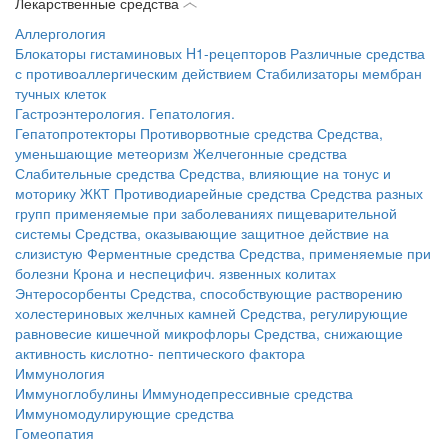
Лекарственные средства
Аллергология
Блокаторы гистаминовых H1-рецепторов
Различные средства
с противоаллергическим действием
Стабилизаторы мембран
тучных клеток
Гастроэнтерология. Гепатология.
Гепатопротекторы
Противорвотные средства
Средства,
уменьшающие метеоризм
Желчегонные средства
Слабительные средства
Средства, влияющие на тонус и
моторику ЖКТ
Противодиарейные средства
Средства разных
групп применяемые при заболеваниях пищеварительной
системы
Средства, оказывающие защитное действие на
слизистую
Ферментные средства
Средства, применяемые при
болезни Крона и неспецифич. язвенных колитах
Энтеросорбенты
Средства, способствующие растворению
холестериновых желчных камней
Средства, регулирующие
равновесие кишечной микрофлоры
Средства, снижающие
активность кислотно- пептического фактора
Иммунология
Иммуноглобулины
Иммунодепрессивные средства
Иммуномодулирующие средства
Гомеопатия