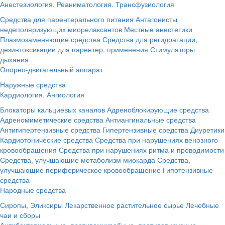
Анестезиология. Реаниматология. Трансфузиология
Средства для парентерального питания
Антагонисты
недеполяризующих миорелаксантов
Местные анестетики
Плазмозаменяющие средства
Средства для регидратации,
дезинтоксикации для парентер. применения
Стимуляторы
дыхания
Опорно-двигательный аппарат
Наружные средства
Кардиология. Ангиология
Блокаторы кальциевых каналов
Адреноблокирующие средства
Адреномиметические средства
Антиангинальные средства
Антигипертензивные средства
Гипертензивные средства
Диуретики
Кардиотонические средства
Средства при нарушениях венозного
кровообращения
Средства при нарушениях ритма и проводимости
Средства, улучшающие метаболизм миокарда
Средства,
улучшающие периферическое кровообращение
Гипотензивные
средства
Народные средства
Сиропы, Эликсиры
Лекарственное растительное сырье
Лечебные
чаи и сборы
Антибактериальные, противомикробные, противовирусные