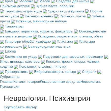
Крем
Молочко
Масло
Средства для мытья
Присыпка детская
Зубная паста, порошок
Термометры для воды
Средства для купания
Прочие
аксессуары
Пеленки, клеенки
Расчески, щетки
Зубные
щетки
Ножницы, маникюрные наборы
Тонометры
Бандажи, воротники, корсеты, фиксаторы
Ортопедические
матрасы и подушки
Вкладыши, разделители, стельки, обувь
Пластыри обезболивающие
Пластыри
Пластыри
согревающие
Бактерицидные пластыри
Luoma
Косметика по уходу
Подгузники для взрослых, прокладки
Иглы, шприцы, катетеры
Костыли, трости, опоры, коляски,
ходунки
Поильники, стаканы, пипетки
Презервативы
Вибромассажеры, кольца
Спирали
Лубриканты
Главная
Каталог товаров
Лекарственные средства
Неврология.
Психиатрия
Неврология. Психиатрия
Сортировать
Фильтр