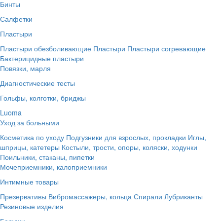
Бинты
Салфетки
Пластыри
Пластыри обезболивающие
Пластыри
Пластыри согревающие
Бактерицидные пластыри
Повязки, марля
Диагностические тесты
Гольфы, колготки, бриджы
Luoma
Уход за больными
Косметика по уходу
Подгузники для взрослых, прокладки
Иглы,
шприцы, катетеры
Костыли, трости, опоры, коляски, ходунки
Поильники, стаканы, пипетки
Мочеприемники, калоприемники
Интимные товары
Презервативы
Вибромассажеры, кольца
Спирали
Лубриканты
Резиновые изделия
Беруши