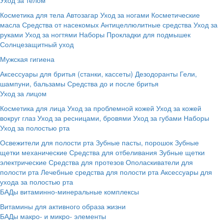
Косметика для тела
Автозагар
Уход за ногами
Косметические
масла
Средства от насекомых
Антицеллюлитные средства
Уход за
руками
Уход за ногтями
Наборы
Прокладки для подмышек
Солнцезащитный уход
Мужская гигиена
Аксессуары для бритья (станки, кассеты)
Дезодоранты
Гели,
шампуни, бальзамы
Средства до и после бритья
Уход за лицом
Косметика для лица
Уход за проблемной кожей
Уход за кожей
вокруг глаз
Уход за ресницами, бровями
Уход за губами
Наборы
Уход за полостью рта
Освежители для полости рта
Зубные пасты, порошок
Зубные
щетки механические
Средства для отбеливания
Зубные щетки
электрические
Средства для протезов
Ополаскиватели для
полости рта
Лечебные средства для полости рта
Аксессуары для
ухода за полостью рта
БАДы витаминно-минеральные комплексы
Витамины для активного образа жизни
БАДы макро- и микро- элементы