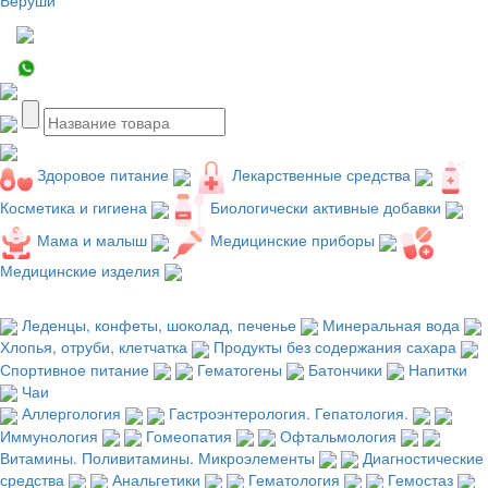
Здоровое питание
Лекарственные средства
Косметика и гигиена
Биологически активные добавки
Мама и малыш
Медицинские приборы
Медицинские изделия
Леденцы, конфеты, шоколад, печенье
Минеральная вода
Хлопья, отруби, клетчатка
Продукты без содержания сахара
Спортивное питание
Гематогены
Батончики
Напитки
Чаи
Аллергология
Гастроэнтерология. Гепатология.
Иммунология
Гомеопатия
Офтальмология
Витамины. Поливитамины. Микроэлементы
Диагностические
средства
Анальгетики
Гематология
Гемостаз