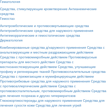
Гематология
Средства, стимулирующие кроветворение
Антианемические
средства
Гемостаз
Антитромботические и противосвертывающие средства
Антитромботические средства для наружного применения
Антигеморрагические и гемостатические средства
Дерматология
Комбинированные средства д/наружного применения
Средства с
анальгезирующим и местным раздражающием действием
Средства с противомикробным действием
Противовирусные
препараты для местного действия
Средства с
местноанестезирующим действием
Средства, улучшающие
трофику и регенерацию тканей
Противовоспалительные средства
Средства с прижигающим и мумифицирующим действием
Противогрибковые средства для наружного применения
Средства
с противоаллергическим действием
Средства с
противовоспалительным, противомикробным действием
Средства
для лечения псориаза и других гиперкератозов
Глюкокортикостероиды для наружного применения
Средства для
лечения сухости кожи
Средства для лечения угрей