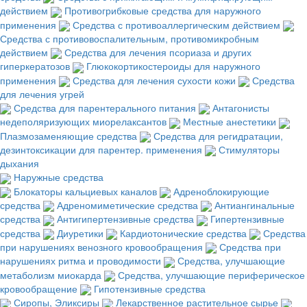
действием
Противогрибковые средства для наружного
применения
Средства с противоаллергическим действием
Средства с противовоспалительным, противомикробным
действием
Средства для лечения псориаза и других
гиперкератозов
Глюкокортикостероиды для наружного
применения
Средства для лечения сухости кожи
Средства
для лечения угрей
Средства для парентерального питания
Антагонисты
недеполяризующих миорелаксантов
Местные анестетики
Плазмозаменяющие средства
Средства для регидратации,
дезинтоксикации для парентер. применения
Стимуляторы
дыхания
Наружные средства
Блокаторы кальциевых каналов
Адреноблокирующие
средства
Адреномиметические средства
Антиангинальные
средства
Антигипертензивные средства
Гипертензивные
средства
Диуретики
Кардиотонические средства
Средства
при нарушениях венозного кровообращения
Средства при
нарушениях ритма и проводимости
Средства, улучшающие
метаболизм миокарда
Средства, улучшающие периферическое
кровообращение
Гипотензивные средства
Сиропы, Эликсиры
Лекарственное растительное сырье