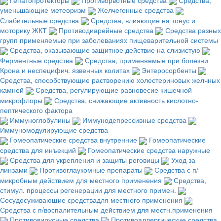
уменьшающие метеоризм
Желчегонные средства
Слабительные средства
Средства, влияющие на тонус и
моторику ЖКТ
Противодиарейные средства
Средства разных
групп применяемые при заболеваниях пищеварительной системы
Средства, оказывающие защитное действие на слизистую
Ферментные средства
Средства, применяемые при болезни
Крона и неспецифич. язвенных колитах
Энтеросорбенты
Средства, способствующие растворению холестериновых желчных
камней
Средства, регулирующие равновесие кишечной
микрофлоры
Средства, снижающие активность кислотно-
пептического фактора
Иммуноглобулины
Иммунодепрессивные средства
Иммуномодулирующие средства
Гомеопатические средства внутренние
Гомеопатические
средства для инъекций
Гомеопатические средства наружные
Средства для укрепления и защиты роговицы
Уход за
линзами
Противоглаукомные препараты
Средства с п/
микробным действием для местного применения
Средства,
стимул. процессы регенерации для местного примен.
Сосудосуживающие средствадля местного применения
Средства с п/воспалительным действием для местн.применения
Противовирусные средства
Противоаллергические средства