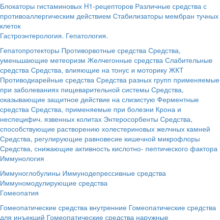
Блокаторы гистаминовых H1-рецепторов
Различные средства с
противоаллергическим действием
Стабилизаторы мембран тучных
клеток
Гастроэнтерология. Гепатология.
Гепатопротекторы
Противорвотные средства
Средства,
уменьшающие метеоризм
Желчегонные средства
Слабительные
средства
Средства, влияющие на тонус и моторику ЖКТ
Противодиарейные средства
Средства разных групп применяемые
при заболеваниях пищеварительной системы
Средства,
оказывающие защитное действие на слизистую
Ферментные
средства
Средства, применяемые при болезни Крона и
неспецифич. язвенных колитах
Энтеросорбенты
Средства,
способствующие растворению холестериновых желчных камней
Средства, регулирующие равновесие кишечной микрофлоры
Средства, снижающие активность кислотно- пептического фактора
Иммунология
Иммуноглобулины
Иммунодепрессивные средства
Иммуномодулирующие средства
Гомеопатия
Гомеопатические средства внутренние
Гомеопатические средства
для инъекций
Гомеопатические средства наружные