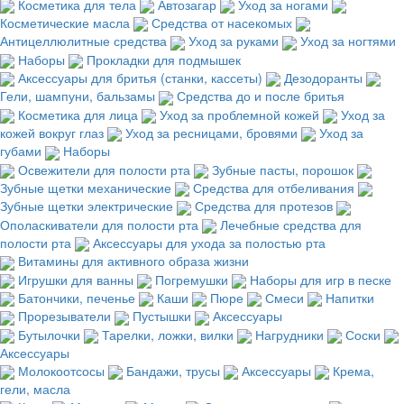
Косметика для тела
Автозагар
Уход за ногами
Косметические масла
Средства от насекомых
Антицеллюлитные средства
Уход за руками
Уход за ногтями
Наборы
Прокладки для подмышек
Аксессуары для бритья (станки, кассеты)
Дезодоранты
Гели, шампуни, бальзамы
Средства до и после бритья
Косметика для лица
Уход за проблемной кожей
Уход за
кожей вокруг глаз
Уход за ресницами, бровями
Уход за
губами
Наборы
Освежители для полости рта
Зубные пасты, порошок
Зубные щетки механические
Средства для отбеливания
Зубные щетки электрические
Средства для протезов
Ополаскиватели для полости рта
Лечебные средства для
полости рта
Аксессуары для ухода за полостью рта
Витамины для активного образа жизни
Игрушки для ванны
Погремушки
Наборы для игр в песке
Батончики, печенье
Каши
Пюре
Смеси
Напитки
Прорезыватели
Пустышки
Аксессуары
Бутылочки
Тарелки, ложки, вилки
Нагрудники
Соски
Аксессуары
Молокоотсосы
Бандажи, трусы
Аксессуары
Крема,
гели, масла