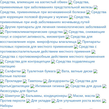
Средства, влияющие на азотистый обмен
Средства,
применяемые при заболеваниях предстательной железы
Средства, применяемые при мочекаменной болезни
Средства
для коррекции половой функции у мужчин
Средства,
применяемые при инф.заболеваниях мочевывод.путей
Другие препараты для лечения гинекологических заболеваний
Противоклимактерические средства
Средства, снижающие
тонус и сократит.активность, миометрия
Средства для
восстановления норм. микрофлоры влагалища
Препараты
половых гормонов для местного применения
Средства с
противовоспалительным действием местного примения
Средства с противомикробным действием местного применения
Средства для контрацепции
Средства подавляющие
лактацию
Салфетки
Туалетная бумага
Вата, ватные диски
Ватные палочки
Прокладки
Тампоны
Дезодоранты
Средства для
бритья/депиляции
Интимная гигиена
Средства для душа
Аксессуары для бритья
Шампуни
Бальзамы, кондиционеры
Маски, масла
Против перхоти
Для укладки
Для улучшения роста волос
Наборы