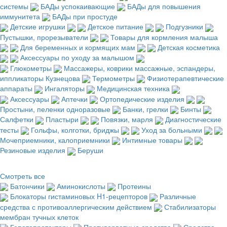
системы
БАДы успокаивающие
БАДы для повышения
иммунитета
БАДы при простуде
Детские игрушки
Детское питание
Подгузники
Пустышки, прорезыватели
Товары для кормления малыша
Для беременных и кормящих мам
Детская косметика
Аксессуары по уходу за малышом
Глюкометры
Массажеры, коврики массажные, эспандеры,
иппликаторы Кузнецова
Термометры
Физиотерапевтические
аппараты
Ингаляторы
Медицинская техника
Аксессуары
Аптечки
Ортопедические изделия
Простыни, пеленки одноразовые
Банки, грелки
Бинты
Салфетки
Пластыри
Повязки, марля
Диагностические
тесты
Гольфы, колготки, бриджы
Уход за больными
Мочеприемники, калоприемники
Интимные товары
Резиновые изделия
Беруши
Смотреть все
Батончики
Аминокислоты
Протеины
Блокаторы гистаминовых H1-рецепторов
Различные
средства с противоаллергическим действием
Стабилизаторы
мембран тучных клеток
Гепатопротекторы
Противорвотные средства
Средства,