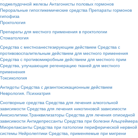
поджелудочной железы
Антагонисты половых гормонов
Пероральные гипогликемические средства
Препараты гормонов
гипофиза
Проктология
Препараты для местного применения в проктологии
Стоматология
Средства с местноанестезирующим действием
Средства с
противовоспалительным действием для местного применения
Средства с противомикробным действием для местного прим
Средства, улучшающие регенерацию тканей для местного
применения
Токсикология
Антидоты
Средства с дезинтоксикационным действием
Неврология. Психиатрия
Снотворные средства
Средства для лечения алкогольной
зависимости
Средства для лечения никотиновой зависимости
Анксиолитики.Транквилизаторы
Средства для лечения опиоидной
зависимости
Антидепрессанты
Средства при болезни Альцгеймера
Миорелаксанты
Средства при патологии периферической нервной
системы
Нейролептики
Средства, применяемые при мигрени