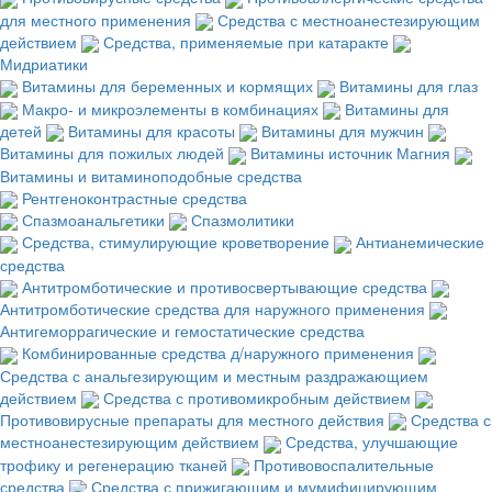
для местного применения
Средства с местноанестезирующим
действием
Средства, применяемые при катаракте
Мидриатики
Витамины для беременных и кормящих
Витамины для глаз
Макро- и микроэлементы в комбинациях
Витамины для
детей
Витамины для красоты
Витамины для мужчин
Витамины для пожилых людей
Витамины источник Магния
Витамины и витаминоподобные средства
Рентгеноконтрастные средства
Спазмоанальгетики
Спазмолитики
Средства, стимулирующие кроветворение
Антианемические
средства
Антитромботические и противосвертывающие средства
Антитромботические средства для наружного применения
Антигеморрагические и гемостатические средства
Комбинированные средства д/наружного применения
Средства с анальгезирующим и местным раздражающием
действием
Средства с противомикробным действием
Противовирусные препараты для местного действия
Средства с
местноанестезирующим действием
Средства, улучшающие
трофику и регенерацию тканей
Противовоспалительные
средства
Средства с прижигающим и мумифицирующим