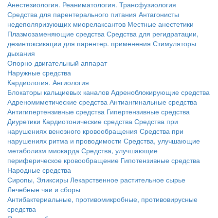
Анестезиология. Реаниматология. Трансфузиология
Средства для парентерального питания
Антагонисты
недеполяризующих миорелаксантов
Местные анестетики
Плазмозаменяющие средства
Средства для регидратации,
дезинтоксикации для парентер. применения
Стимуляторы
дыхания
Опорно-двигательный аппарат
Наружные средства
Кардиология. Ангиология
Блокаторы кальциевых каналов
Адреноблокирующие средства
Адреномиметические средства
Антиангинальные средства
Антигипертензивные средства
Гипертензивные средства
Диуретики
Кардиотонические средства
Средства при
нарушениях венозного кровообращения
Средства при
нарушениях ритма и проводимости
Средства, улучшающие
метаболизм миокарда
Средства, улучшающие
периферическое кровообращение
Гипотензивные средства
Народные средства
Сиропы, Эликсиры
Лекарственное растительное сырье
Лечебные чаи и сборы
Антибактериальные, противомикробные, противовирусные
средства