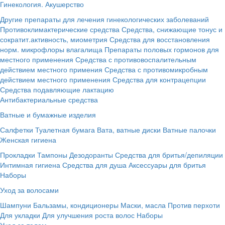
Гинекология. Акушерство
Другие препараты для лечения гинекологических заболеваний
Противоклимактерические средства
Средства, снижающие тонус и
сократит.активность, миометрия
Средства для восстановления
норм. микрофлоры влагалища
Препараты половых гормонов для
местного применения
Средства с противовоспалительным
действием местного примения
Средства с противомикробным
действием местного применения
Средства для контрацепции
Средства подавляющие лактацию
Антибактериальные средства
Ватные и бумажные изделия
Салфетки
Туалетная бумага
Вата, ватные диски
Ватные палочки
Женская гигиена
Прокладки
Тампоны
Дезодоранты
Средства для бритья/депиляции
Интимная гигиена
Средства для душа
Аксессуары для бритья
Наборы
Уход за волосами
Шампуни
Бальзамы, кондиционеры
Маски, масла
Против перхоти
Для укладки
Для улучшения роста волос
Наборы
Уход за телом