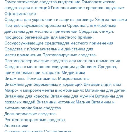
Гомеопатические средства внутренние
Гомеопатические
средства для инъекций
Гомеопатические средства наружные
Офтальмология
Средства для укрепления и защиты роговицы
Уход за линзами
Противоглаукомные препараты
Средства с п/микробным
действием для местного применения
Средства, стимул.
процессы регенерации для местного примен.
Сосудосуживающие средствадля местного применения
Средства с п/воспалительным действием для
местн.применения
Противовирусные средства
Противоаллергические средства для местного применения
Средства с местноанестезирующим действием
Средства,
применяемые при катаракте
Мидриатики
Витамины. Поливитамины. Микроэлементы
Витамины для беременных и кормящих
Витамины для глаз
Макро- и микроэлементы в комбинациях
Витамины для детей
Витамины для красоты
Витамины для мужчин
Витамины для
пожилых людей
Витамины источник Магния
Витамины и
витаминоподобные средства
Диагностические средства
Рентгеноконтрастные средства
Анальгетики
Спазмоанальгетики
Спазмолитики