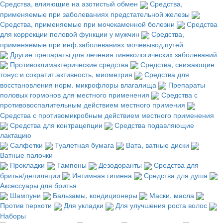
Средства, влияющие на азотистый обмен
Средства,
применяемые при заболеваниях предстательной железы
Средства, применяемые при мочекаменной болезни
Средства
для коррекции половой функции у мужчин
Средства,
применяемые при инф.заболеваниях мочевывод.путей
Другие препараты для лечения гинекологических заболеваний
Противоклимактерические средства
Средства, снижающие
тонус и сократит.активность, миометрия
Средства для
восстановления норм. микрофлоры влагалища
Препараты
половых гормонов для местного применения
Средства с
противовоспалительным действием местного примения
Средства с противомикробным действием местного применения
Средства для контрацепции
Средства подавляющие
лактацию
Салфетки
Туалетная бумага
Вата, ватные диски
Ватные палочки
Прокладки
Тампоны
Дезодоранты
Средства для
бритья/депиляции
Интимная гигиена
Средства для душа
Аксессуары для бритья
Шампуни
Бальзамы, кондиционеры
Маски, масла
Против перхоти
Для укладки
Для улучшения роста волос
Наборы