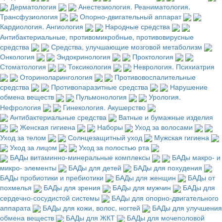
Дерматология
Анестезиология. Реаниматология.
Трансфузиология
Опорно-двигательный аппарат
Кардиология. Ангиология
Народные средства
Антибактериальные, противомикробные, противовирусные
средства
Средства, улучшающие мозговой метаболизм
Онкология
Эндокринология
Проктология
Стоматология
Токсикология
Неврология. Психиатрия
Оториноларингология
Противовоспалительные
средства
Противопаразитные средства
Нарушение
обмена веществ
Пульмонология
Урология.
Нефрология
Гинекология. Акушерство
Антибактериальные средства
Ватные и бумажные изделия
Женская гигиена
Наборы
Уход за волосами
Уход за телом
Солнцезащитный уход
Мужская гигиена
Уход за лицом
Уход за полостью рта
БАДы витаминно-минеральные комплексы
БАДы макро- и
микро- элементы
БАДы для детей
БАДы для похудения
БАДы пробиотики и пребиотики
БАДы для женщин
БАДы от
похмелья
БАДы для зрения
БАДы для мужчин
БАДы для
сердечно-сосудистой системы
БАДы для опорно-двигательного
аппарата
БАДы для кожи, волос, ногтей
БАДы для улучшения
обмена веществ
БАДы для ЖКТ
БАДы для мочеполовой