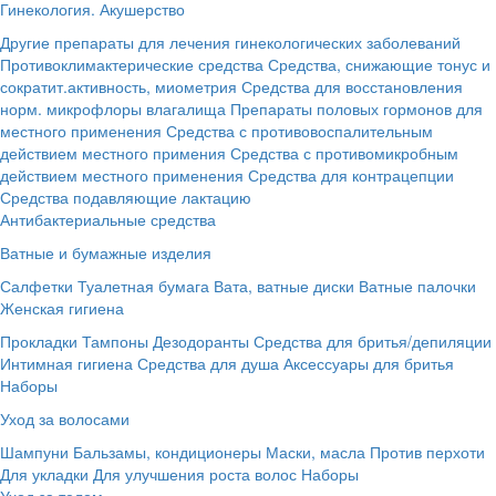
Гинекология. Акушерство
Другие препараты для лечения гинекологических заболеваний
Противоклимактерические средства
Средства, снижающие тонус и
сократит.активность, миометрия
Средства для восстановления
норм. микрофлоры влагалища
Препараты половых гормонов для
местного применения
Средства с противовоспалительным
действием местного примения
Средства с противомикробным
действием местного применения
Средства для контрацепции
Средства подавляющие лактацию
Антибактериальные средства
Ватные и бумажные изделия
Салфетки
Туалетная бумага
Вата, ватные диски
Ватные палочки
Женская гигиена
Прокладки
Тампоны
Дезодоранты
Средства для бритья/депиляции
Интимная гигиена
Средства для душа
Аксессуары для бритья
Наборы
Уход за волосами
Шампуни
Бальзамы, кондиционеры
Маски, масла
Против перхоти
Для укладки
Для улучшения роста волос
Наборы
Уход за телом