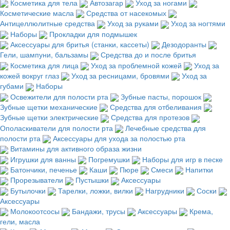
Косметика для тела
Автозагар
Уход за ногами
Косметические масла
Средства от насекомых
Антицеллюлитные средства
Уход за руками
Уход за ногтями
Наборы
Прокладки для подмышек
Аксессуары для бритья (станки, кассеты)
Дезодоранты
Гели, шампуни, бальзамы
Средства до и после бритья
Косметика для лица
Уход за проблемной кожей
Уход за
кожей вокруг глаз
Уход за ресницами, бровями
Уход за
губами
Наборы
Освежители для полости рта
Зубные пасты, порошок
Зубные щетки механические
Средства для отбеливания
Зубные щетки электрические
Средства для протезов
Ополаскиватели для полости рта
Лечебные средства для
полости рта
Аксессуары для ухода за полостью рта
Витамины для активного образа жизни
Игрушки для ванны
Погремушки
Наборы для игр в песке
Батончики, печенье
Каши
Пюре
Смеси
Напитки
Прорезыватели
Пустышки
Аксессуары
Бутылочки
Тарелки, ложки, вилки
Нагрудники
Соски
Аксессуары
Молокоотсосы
Бандажи, трусы
Аксессуары
Крема,
гели, масла