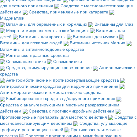
для местного применения
Средства с местноанестезирующим
действием
Средства, применяемые при катаракте
Мидриатики
Витамины для беременных и кормящих
Витамины для глаз
Макро- и микроэлементы в комбинациях
Витамины для
детей
Витамины для красоты
Витамины для мужчин
Витамины для пожилых людей
Витамины источник Магния
Витамины и витаминоподобные средства
Рентгеноконтрастные средства
Спазмоанальгетики
Спазмолитики
Средства, стимулирующие кроветворение
Антианемические
средства
Антитромботические и противосвертывающие средства
Антитромботические средства для наружного применения
Антигеморрагические и гемостатические средства
Комбинированные средства д/наружного применения
Средства с анальгезирующим и местным раздражающием
действием
Средства с противомикробным действием
Противовирусные препараты для местного действия
Средства с
местноанестезирующим действием
Средства, улучшающие
трофику и регенерацию тканей
Противовоспалительные
средства
Средства с прижигающим и мумифицирующим