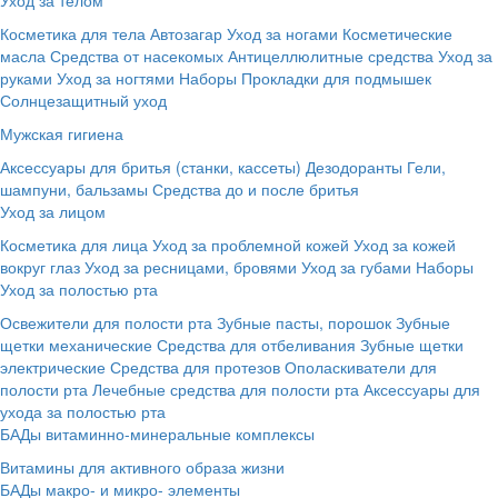
Косметика для тела
Автозагар
Уход за ногами
Косметические
масла
Средства от насекомых
Антицеллюлитные средства
Уход за
руками
Уход за ногтями
Наборы
Прокладки для подмышек
Солнцезащитный уход
Мужская гигиена
Аксессуары для бритья (станки, кассеты)
Дезодоранты
Гели,
шампуни, бальзамы
Средства до и после бритья
Уход за лицом
Косметика для лица
Уход за проблемной кожей
Уход за кожей
вокруг глаз
Уход за ресницами, бровями
Уход за губами
Наборы
Уход за полостью рта
Освежители для полости рта
Зубные пасты, порошок
Зубные
щетки механические
Средства для отбеливания
Зубные щетки
электрические
Средства для протезов
Ополаскиватели для
полости рта
Лечебные средства для полости рта
Аксессуары для
ухода за полостью рта
БАДы витаминно-минеральные комплексы
Витамины для активного образа жизни
БАДы макро- и микро- элементы