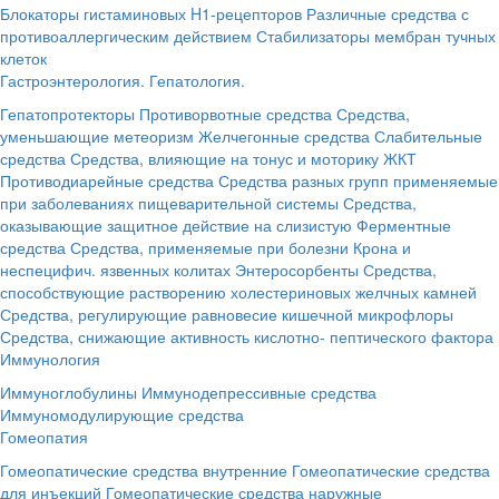
Блокаторы гистаминовых H1-рецепторов
Различные средства с
противоаллергическим действием
Стабилизаторы мембран тучных
клеток
Гастроэнтерология. Гепатология.
Гепатопротекторы
Противорвотные средства
Средства,
уменьшающие метеоризм
Желчегонные средства
Слабительные
средства
Средства, влияющие на тонус и моторику ЖКТ
Противодиарейные средства
Средства разных групп применяемые
при заболеваниях пищеварительной системы
Средства,
оказывающие защитное действие на слизистую
Ферментные
средства
Средства, применяемые при болезни Крона и
неспецифич. язвенных колитах
Энтеросорбенты
Средства,
способствующие растворению холестериновых желчных камней
Средства, регулирующие равновесие кишечной микрофлоры
Средства, снижающие активность кислотно- пептического фактора
Иммунология
Иммуноглобулины
Иммунодепрессивные средства
Иммуномодулирующие средства
Гомеопатия
Гомеопатические средства внутренние
Гомеопатические средства
для инъекций
Гомеопатические средства наружные