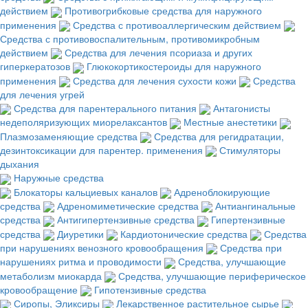
действием
Противогрибковые средства для наружного
применения
Средства с противоаллергическим действием
Средства с противовоспалительным, противомикробным
действием
Средства для лечения псориаза и других
гиперкератозов
Глюкокортикостероиды для наружного
применения
Средства для лечения сухости кожи
Средства
для лечения угрей
Средства для парентерального питания
Антагонисты
недеполяризующих миорелаксантов
Местные анестетики
Плазмозаменяющие средства
Средства для регидратации,
дезинтоксикации для парентер. применения
Стимуляторы
дыхания
Наружные средства
Блокаторы кальциевых каналов
Адреноблокирующие
средства
Адреномиметические средства
Антиангинальные
средства
Антигипертензивные средства
Гипертензивные
средства
Диуретики
Кардиотонические средства
Средства
при нарушениях венозного кровообращения
Средства при
нарушениях ритма и проводимости
Средства, улучшающие
метаболизм миокарда
Средства, улучшающие периферическое
кровообращение
Гипотензивные средства
Сиропы, Эликсиры
Лекарственное растительное сырье