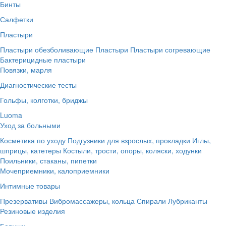
Бинты
Салфетки
Пластыри
Пластыри обезболивающие
Пластыри
Пластыри согревающие
Бактерицидные пластыри
Повязки, марля
Диагностические тесты
Гольфы, колготки, бриджы
Luoma
Уход за больными
Косметика по уходу
Подгузники для взрослых, прокладки
Иглы,
шприцы, катетеры
Костыли, трости, опоры, коляски, ходунки
Поильники, стаканы, пипетки
Мочеприемники, калоприемники
Интимные товары
Презервативы
Вибромассажеры, кольца
Спирали
Лубриканты
Резиновые изделия
Беруши