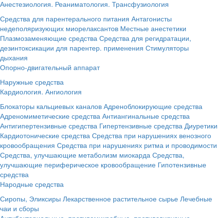
Анестезиология. Реаниматология. Трансфузиология
Средства для парентерального питания
Антагонисты
недеполяризующих миорелаксантов
Местные анестетики
Плазмозаменяющие средства
Средства для регидратации,
дезинтоксикации для парентер. применения
Стимуляторы
дыхания
Опорно-двигательный аппарат
Наружные средства
Кардиология. Ангиология
Блокаторы кальциевых каналов
Адреноблокирующие средства
Адреномиметические средства
Антиангинальные средства
Антигипертензивные средства
Гипертензивные средства
Диуретики
Кардиотонические средства
Средства при нарушениях венозного
кровообращения
Средства при нарушениях ритма и проводимости
Средства, улучшающие метаболизм миокарда
Средства,
улучшающие периферическое кровообращение
Гипотензивные
средства
Народные средства
Сиропы, Эликсиры
Лекарственное растительное сырье
Лечебные
чаи и сборы
Антибактериальные, противомикробные, противовирусные