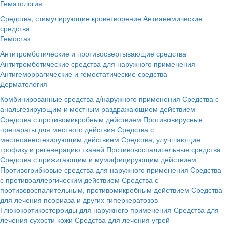
Гематология
Средства, стимулирующие кроветворение
Антианемические
средства
Гемостаз
Антитромботические и противосвертывающие средства
Антитромботические средства для наружного применения
Антигеморрагические и гемостатические средства
Дерматология
Комбинированные средства д/наружного применения
Средства с
анальгезирующим и местным раздражающием действием
Средства с противомикробным действием
Противовирусные
препараты для местного действия
Средства с
местноанестезирующим действием
Средства, улучшающие
трофику и регенерацию тканей
Противовоспалительные средства
Средства с прижигающим и мумифицирующим действием
Противогрибковые средства для наружного применения
Средства
с противоаллергическим действием
Средства с
противовоспалительным, противомикробным действием
Средства
для лечения псориаза и других гиперкератозов
Глюкокортикостероиды для наружного применения
Средства для
лечения сухости кожи
Средства для лечения угрей