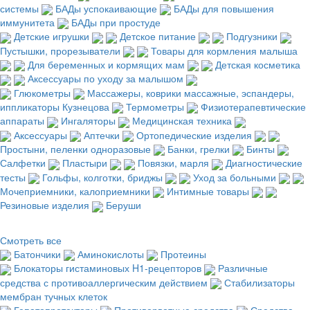
системы
БАДы успокаивающие
БАДы для повышения
иммунитета
БАДы при простуде
Детские игрушки
Детское питание
Подгузники
Пустышки, прорезыватели
Товары для кормления малыша
Для беременных и кормящих мам
Детская косметика
Аксессуары по уходу за малышом
Глюкометры
Массажеры, коврики массажные, эспандеры,
иппликаторы Кузнецова
Термометры
Физиотерапевтические
аппараты
Ингаляторы
Медицинская техника
Аксессуары
Аптечки
Ортопедические изделия
Простыни, пеленки одноразовые
Банки, грелки
Бинты
Салфетки
Пластыри
Повязки, марля
Диагностические
тесты
Гольфы, колготки, бриджы
Уход за больными
Мочеприемники, калоприемники
Интимные товары
Резиновые изделия
Беруши
Смотреть все
Батончики
Аминокислоты
Протеины
Блокаторы гистаминовых H1-рецепторов
Различные
средства с противоаллергическим действием
Стабилизаторы
мембран тучных клеток
Гепатопротекторы
Противорвотные средства
Средства,