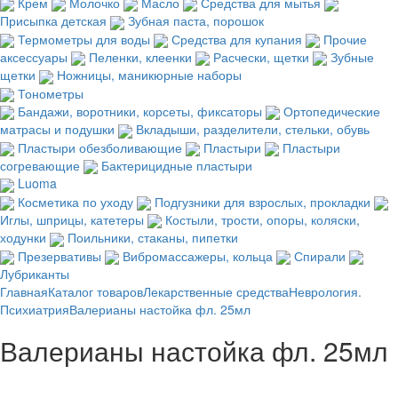
Крем
Молочко
Масло
Средства для мытья
Присыпка детская
Зубная паста, порошок
Термометры для воды
Средства для купания
Прочие
аксессуары
Пеленки, клеенки
Расчески, щетки
Зубные
щетки
Ножницы, маникюрные наборы
Тонометры
Бандажи, воротники, корсеты, фиксаторы
Ортопедические
матрасы и подушки
Вкладыши, разделители, стельки, обувь
Пластыри обезболивающие
Пластыри
Пластыри
согревающие
Бактерицидные пластыри
Luoma
Косметика по уходу
Подгузники для взрослых, прокладки
Иглы, шприцы, катетеры
Костыли, трости, опоры, коляски,
ходунки
Поильники, стаканы, пипетки
Презервативы
Вибромассажеры, кольца
Спирали
Лубриканты
Главная
Каталог товаров
Лекарственные средства
Неврология.
Психиатрия
Валерианы настойка фл. 25мл
Валерианы настойка фл. 25мл