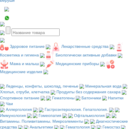
Здоровое питание
Лекарственные средства
Косметика и гигиена
Биологически активные добавки
Мама и малыш
Медицинские приборы
Медицинские изделия
Леденцы, конфеты, шоколад, печенье
Минеральная вода
Хлопья, отруби, клетчатка
Продукты без содержания сахара
Спортивное питание
Гематогены
Батончики
Напитки
Чаи
Аллергология
Гастроэнтерология. Гепатология.
Иммунология
Гомеопатия
Офтальмология
Витамины. Поливитамины. Микроэлементы
Диагностические
средства
Анальгетики
Гематология
Гемостаз