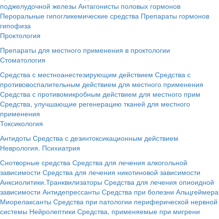
поджелудочной железы
Антагонисты половых гормонов
Пероральные гипогликемические средства
Препараты гормонов
гипофиза
Проктология
Препараты для местного применения в проктологии
Стоматология
Средства с местноанестезирующим действием
Средства с
противовоспалительным действием для местного применения
Средства с противомикробным действием для местного прим
Средства, улучшающие регенерацию тканей для местного
применения
Токсикология
Антидоты
Средства с дезинтоксикационным действием
Неврология. Психиатрия
Снотворные средства
Средства для лечения алкогольной
зависимости
Средства для лечения никотиновой зависимости
Анксиолитики.Транквилизаторы
Средства для лечения опиоидной
зависимости
Антидепрессанты
Средства при болезни Альцгеймера
Миорелаксанты
Средства при патологии периферической нервной
системы
Нейролептики
Средства, применяемые при мигрени