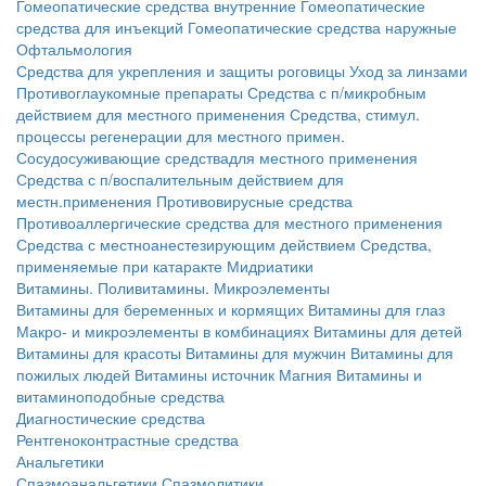
Гомеопатические средства внутренние
Гомеопатические
средства для инъекций
Гомеопатические средства наружные
Офтальмология
Средства для укрепления и защиты роговицы
Уход за линзами
Противоглаукомные препараты
Средства с п/микробным
действием для местного применения
Средства, стимул.
процессы регенерации для местного примен.
Сосудосуживающие средствадля местного применения
Средства с п/воспалительным действием для
местн.применения
Противовирусные средства
Противоаллергические средства для местного применения
Средства с местноанестезирующим действием
Средства,
применяемые при катаракте
Мидриатики
Витамины. Поливитамины. Микроэлементы
Витамины для беременных и кормящих
Витамины для глаз
Макро- и микроэлементы в комбинациях
Витамины для детей
Витамины для красоты
Витамины для мужчин
Витамины для
пожилых людей
Витамины источник Магния
Витамины и
витаминоподобные средства
Диагностические средства
Рентгеноконтрастные средства
Анальгетики
Спазмоанальгетики
Спазмолитики