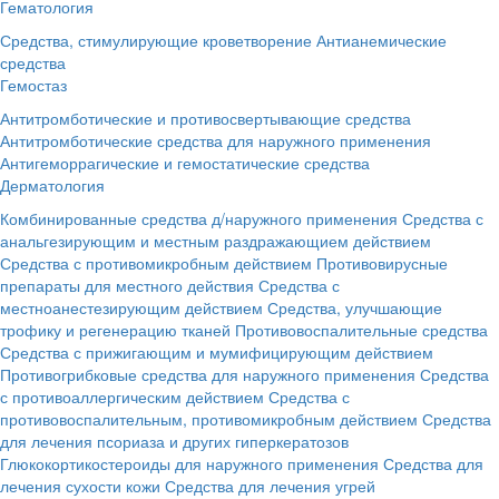
Гематология
Средства, стимулирующие кроветворение
Антианемические
средства
Гемостаз
Антитромботические и противосвертывающие средства
Антитромботические средства для наружного применения
Антигеморрагические и гемостатические средства
Дерматология
Комбинированные средства д/наружного применения
Средства с
анальгезирующим и местным раздражающием действием
Средства с противомикробным действием
Противовирусные
препараты для местного действия
Средства с
местноанестезирующим действием
Средства, улучшающие
трофику и регенерацию тканей
Противовоспалительные средства
Средства с прижигающим и мумифицирующим действием
Противогрибковые средства для наружного применения
Средства
с противоаллергическим действием
Средства с
противовоспалительным, противомикробным действием
Средства
для лечения псориаза и других гиперкератозов
Глюкокортикостероиды для наружного применения
Средства для
лечения сухости кожи
Средства для лечения угрей