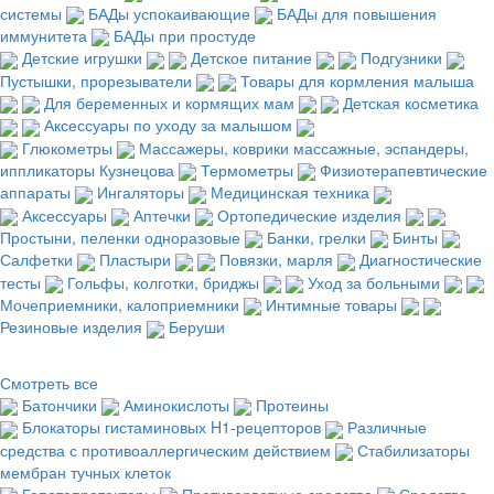
системы
БАДы успокаивающие
БАДы для повышения
иммунитета
БАДы при простуде
Детские игрушки
Детское питание
Подгузники
Пустышки, прорезыватели
Товары для кормления малыша
Для беременных и кормящих мам
Детская косметика
Аксессуары по уходу за малышом
Глюкометры
Массажеры, коврики массажные, эспандеры,
иппликаторы Кузнецова
Термометры
Физиотерапевтические
аппараты
Ингаляторы
Медицинская техника
Аксессуары
Аптечки
Ортопедические изделия
Простыни, пеленки одноразовые
Банки, грелки
Бинты
Салфетки
Пластыри
Повязки, марля
Диагностические
тесты
Гольфы, колготки, бриджы
Уход за больными
Мочеприемники, калоприемники
Интимные товары
Резиновые изделия
Беруши
Смотреть все
Батончики
Аминокислоты
Протеины
Блокаторы гистаминовых H1-рецепторов
Различные
средства с противоаллергическим действием
Стабилизаторы
мембран тучных клеток
Гепатопротекторы
Противорвотные средства
Средства,