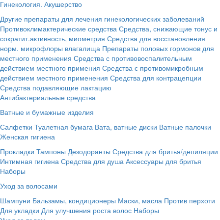
Гинекология. Акушерство
Другие препараты для лечения гинекологических заболеваний
Противоклимактерические средства
Средства, снижающие тонус и
сократит.активность, миометрия
Средства для восстановления
норм. микрофлоры влагалища
Препараты половых гормонов для
местного применения
Средства с противовоспалительным
действием местного примения
Средства с противомикробным
действием местного применения
Средства для контрацепции
Средства подавляющие лактацию
Антибактериальные средства
Ватные и бумажные изделия
Салфетки
Туалетная бумага
Вата, ватные диски
Ватные палочки
Женская гигиена
Прокладки
Тампоны
Дезодоранты
Средства для бритья/депиляции
Интимная гигиена
Средства для душа
Аксессуары для бритья
Наборы
Уход за волосами
Шампуни
Бальзамы, кондиционеры
Маски, масла
Против перхоти
Для укладки
Для улучшения роста волос
Наборы
Уход за телом