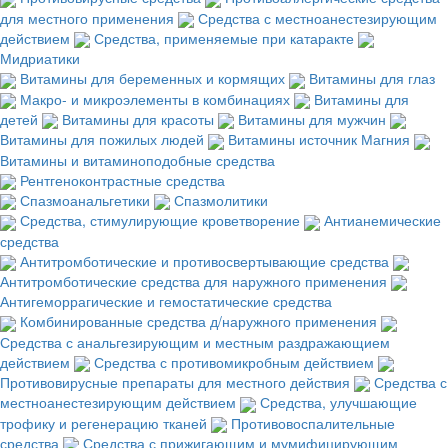
для местного применения
Средства с местноанестезирующим
действием
Средства, применяемые при катаракте
Мидриатики
Витамины для беременных и кормящих
Витамины для глаз
Макро- и микроэлементы в комбинациях
Витамины для
детей
Витамины для красоты
Витамины для мужчин
Витамины для пожилых людей
Витамины источник Магния
Витамины и витаминоподобные средства
Рентгеноконтрастные средства
Спазмоанальгетики
Спазмолитики
Средства, стимулирующие кроветворение
Антианемические
средства
Антитромботические и противосвертывающие средства
Антитромботические средства для наружного применения
Антигеморрагические и гемостатические средства
Комбинированные средства д/наружного применения
Средства с анальгезирующим и местным раздражающием
действием
Средства с противомикробным действием
Противовирусные препараты для местного действия
Средства с
местноанестезирующим действием
Средства, улучшающие
трофику и регенерацию тканей
Противовоспалительные
средства
Средства с прижигающим и мумифицирующим