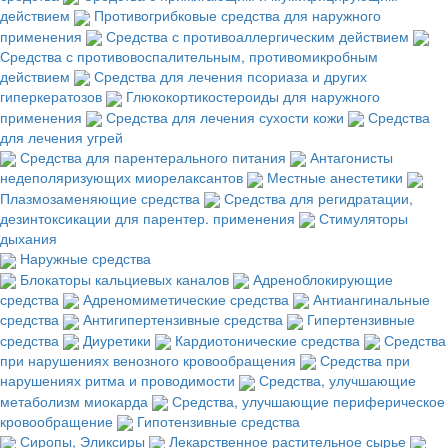
действием
Противогрибковые средства для наружного
применения
Средства с противоаллергическим действием
Средства с противовоспалительным, противомикробным
действием
Средства для лечения псориаза и других
гиперкератозов
Глюкокортикостероиды для наружного
применения
Средства для лечения сухости кожи
Средства
для лечения угрей
Средства для парентерального питания
Антагонисты
недеполяризующих миорелаксантов
Местные анестетики
Плазмозаменяющие средства
Средства для регидратации,
дезинтоксикации для парентер. применения
Стимуляторы
дыхания
Наружные средства
Блокаторы кальциевых каналов
Адреноблокирующие
средства
Адреномиметические средства
Антиангинальные
средства
Антигипертензивные средства
Гипертензивные
средства
Диуретики
Кардиотонические средства
Средства
при нарушениях венозного кровообращения
Средства при
нарушениях ритма и проводимости
Средства, улучшающие
метаболизм миокарда
Средства, улучшающие периферическое
кровообращение
Гипотензивные средства
Сиропы, Эликсиры
Лекарственное растительное сырье