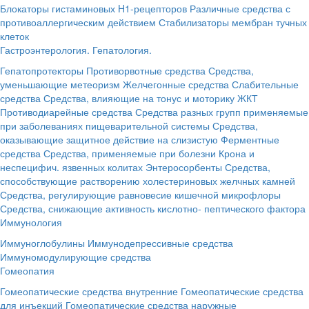
Блокаторы гистаминовых H1-рецепторов
Различные средства с
противоаллергическим действием
Стабилизаторы мембран тучных
клеток
Гастроэнтерология. Гепатология.
Гепатопротекторы
Противорвотные средства
Средства,
уменьшающие метеоризм
Желчегонные средства
Слабительные
средства
Средства, влияющие на тонус и моторику ЖКТ
Противодиарейные средства
Средства разных групп применяемые
при заболеваниях пищеварительной системы
Средства,
оказывающие защитное действие на слизистую
Ферментные
средства
Средства, применяемые при болезни Крона и
неспецифич. язвенных колитах
Энтеросорбенты
Средства,
способствующие растворению холестериновых желчных камней
Средства, регулирующие равновесие кишечной микрофлоры
Средства, снижающие активность кислотно- пептического фактора
Иммунология
Иммуноглобулины
Иммунодепрессивные средства
Иммуномодулирующие средства
Гомеопатия
Гомеопатические средства внутренние
Гомеопатические средства
для инъекций
Гомеопатические средства наружные