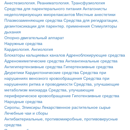
Анестезиология. Реаниматология. Трансфузиология
Средства для парентерального питания
Антагонисты
недеполяризующих миорелаксантов
Местные анестетики
Плазмозаменяющие средства
Средства для регидратации,
дезинтоксикации для парентер. применения
Стимуляторы
дыхания
Опорно-двигательный аппарат
Наружные средства
Кардиология. Ангиология
Блокаторы кальциевых каналов
Адреноблокирующие средства
Адреномиметические средства
Антиангинальные средства
Антигипертензивные средства
Гипертензивные средства
Диуретики
Кардиотонические средства
Средства при
нарушениях венозного кровообращения
Средства при
нарушениях ритма и проводимости
Средства, улучшающие
метаболизм миокарда
Средства, улучшающие
периферическое кровообращение
Гипотензивные средства
Народные средства
Сиропы, Эликсиры
Лекарственное растительное сырье
Лечебные чаи и сборы
Антибактериальные, противомикробные, противовирусные
средства