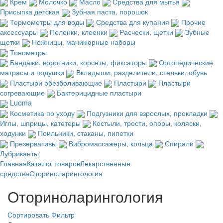
Крем
Молочко
Масло
Средства для мытья
Присыпка детская
Зубная паста, порошок
Термометры для воды
Средства для купания
Прочие
аксессуары
Пеленки, клеенки
Расчески, щетки
Зубные
щетки
Ножницы, маникюрные наборы
Тонометры
Бандажи, воротники, корсеты, фиксаторы
Ортопедические
матрасы и подушки
Вкладыши, разделители, стельки, обувь
Пластыри обезболивающие
Пластыри
Пластыри
согревающие
Бактерицидные пластыри
Luoma
Косметика по уходу
Подгузники для взрослых, прокладки
Иглы, шприцы, катетеры
Костыли, трости, опоры, коляски,
ходунки
Поильники, стаканы, пипетки
Презервативы
Вибромассажеры, кольца
Спирали
Лубриканты
Главная
Каталог товаров
Лекарственные
средства
Оториноларингология
Оториноларингология
Сортировать
Фильтр