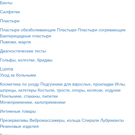
Бинты
Салфетки
Пластыри
Пластыри обезболивающие
Пластыри
Пластыри согревающие
Бактерицидные пластыри
Повязки, марля
Диагностические тесты
Гольфы, колготки, бриджы
Luoma
Уход за больными
Косметика по уходу
Подгузники для взрослых, прокладки
Иглы,
шприцы, катетеры
Костыли, трости, опоры, коляски, ходунки
Поильники, стаканы, пипетки
Мочеприемники, калоприемники
Интимные товары
Презервативы
Вибромассажеры, кольца
Спирали
Лубриканты
Резиновые изделия
Беруши