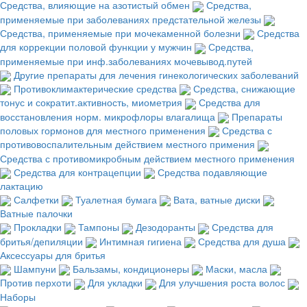
Средства, влияющие на азотистый обмен
Средства,
применяемые при заболеваниях предстательной железы
Средства, применяемые при мочекаменной болезни
Средства
для коррекции половой функции у мужчин
Средства,
применяемые при инф.заболеваниях мочевывод.путей
Другие препараты для лечения гинекологических заболеваний
Противоклимактерические средства
Средства, снижающие
тонус и сократит.активность, миометрия
Средства для
восстановления норм. микрофлоры влагалища
Препараты
половых гормонов для местного применения
Средства с
противовоспалительным действием местного примения
Средства с противомикробным действием местного применения
Средства для контрацепции
Средства подавляющие
лактацию
Салфетки
Туалетная бумага
Вата, ватные диски
Ватные палочки
Прокладки
Тампоны
Дезодоранты
Средства для
бритья/депиляции
Интимная гигиена
Средства для душа
Аксессуары для бритья
Шампуни
Бальзамы, кондиционеры
Маски, масла
Против перхоти
Для укладки
Для улучшения роста волос
Наборы