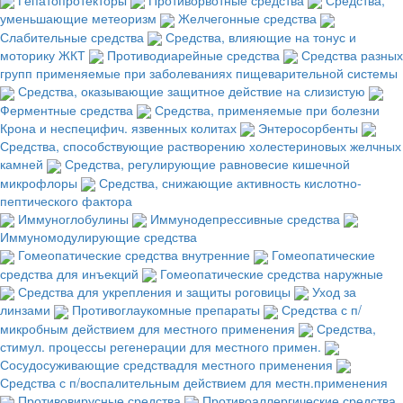
уменьшающие метеоризм
Желчегонные средства
Слабительные средства
Средства, влияющие на тонус и
моторику ЖКТ
Противодиарейные средства
Средства разных
групп применяемые при заболеваниях пищеварительной системы
Средства, оказывающие защитное действие на слизистую
Ферментные средства
Средства, применяемые при болезни
Крона и неспецифич. язвенных колитах
Энтеросорбенты
Средства, способствующие растворению холестериновых желчных
камней
Средства, регулирующие равновесие кишечной
микрофлоры
Средства, снижающие активность кислотно-
пептического фактора
Иммуноглобулины
Иммунодепрессивные средства
Иммуномодулирующие средства
Гомеопатические средства внутренние
Гомеопатические
средства для инъекций
Гомеопатические средства наружные
Средства для укрепления и защиты роговицы
Уход за
линзами
Противоглаукомные препараты
Средства с п/
микробным действием для местного применения
Средства,
стимул. процессы регенерации для местного примен.
Сосудосуживающие средствадля местного применения
Средства с п/воспалительным действием для местн.применения
Противовирусные средства
Противоаллергические средства