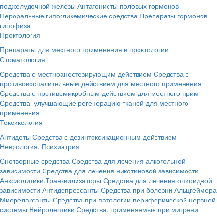
поджелудочной железы
Антагонисты половых гормонов
Пероральные гипогликемические средства
Препараты гормонов
гипофиза
Проктология
Препараты для местного применения в проктологии
Стоматология
Средства с местноанестезирующим действием
Средства с
противовоспалительным действием для местного применения
Средства с противомикробным действием для местного прим
Средства, улучшающие регенерацию тканей для местного
применения
Токсикология
Антидоты
Средства с дезинтоксикационным действием
Неврология. Психиатрия
Снотворные средства
Средства для лечения алкогольной
зависимости
Средства для лечения никотиновой зависимости
Анксиолитики.Транквилизаторы
Средства для лечения опиоидной
зависимости
Антидепрессанты
Средства при болезни Альцгеймера
Миорелаксанты
Средства при патологии периферической нервной
системы
Нейролептики
Средства, применяемые при мигрени