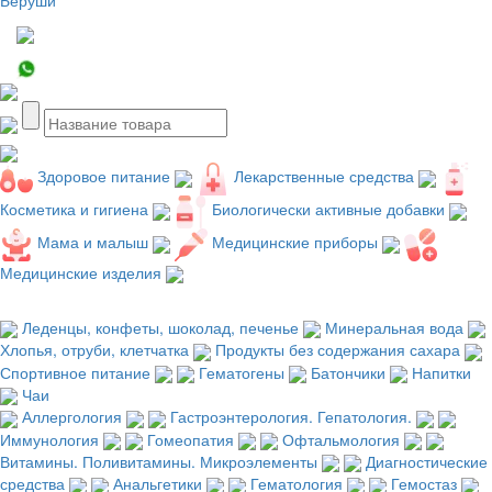
Здоровое питание
Лекарственные средства
Косметика и гигиена
Биологически активные добавки
Мама и малыш
Медицинские приборы
Медицинские изделия
Леденцы, конфеты, шоколад, печенье
Минеральная вода
Хлопья, отруби, клетчатка
Продукты без содержания сахара
Спортивное питание
Гематогены
Батончики
Напитки
Чаи
Аллергология
Гастроэнтерология. Гепатология.
Иммунология
Гомеопатия
Офтальмология
Витамины. Поливитамины. Микроэлементы
Диагностические
средства
Анальгетики
Гематология
Гемостаз