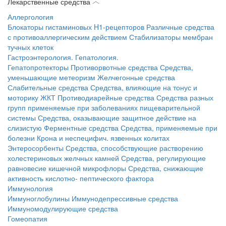
Лекарственные средства
Аллергология
Блокаторы гистаминовых H1-рецепторов
Различные средства
с противоаллергическим действием
Стабилизаторы мембран
тучных клеток
Гастроэнтерология. Гепатология.
Гепатопротекторы
Противорвотные средства
Средства,
уменьшающие метеоризм
Желчегонные средства
Слабительные средства
Средства, влияющие на тонус и
моторику ЖКТ
Противодиарейные средства
Средства разных
групп применяемые при заболеваниях пищеварительной
системы
Средства, оказывающие защитное действие на
слизистую
Ферментные средства
Средства, применяемые при
болезни Крона и неспецифич. язвенных колитах
Энтеросорбенты
Средства, способствующие растворению
холестериновых желчных камней
Средства, регулирующие
равновесие кишечной микрофлоры
Средства, снижающие
активность кислотно- пептического фактора
Иммунология
Иммуноглобулины
Иммунодепрессивные средства
Иммуномодулирующие средства
Гомеопатия