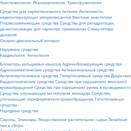
Анестезиология. Реаниматология. Трансфузиология
Средства для парентерального питания
Антагонисты
недеполяризующих миорелаксантов
Местные анестетики
Плазмозаменяющие средства
Средства для регидратации,
дезинтоксикации для парентер. применения
Стимуляторы
дыхания
Опорно-двигательный аппарат
Наружные средства
Кардиология. Ангиология
Блокаторы кальциевых каналов
Адреноблокирующие средства
Адреномиметические средства
Антиангинальные средства
Антигипертензивные средства
Гипертензивные средства
Диуретики
Кардиотонические средства
Средства при нарушениях венозного
кровообращения
Средства при нарушениях ритма и проводимости
Средства, улучшающие метаболизм миокарда
Средства,
улучшающие периферическое кровообращение
Гипотензивные
средства
Народные средства
Сиропы, Эликсиры
Лекарственное растительное сырье
Лечебные
чаи и сборы
Антибактериальные, противомикробные, противовирусные