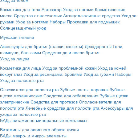
Косметика для тела
Автозагар
Уход за ногами
Косметические
масла
Средства от насекомых
Антицеллюлитные средства
Уход за
руками
Уход за ногтями
Наборы
Прокладки для подмышек
Солнцезащитный уход
Мужская гигиена
Аксессуары для бритья (станки, кассеты)
Дезодоранты
Гели,
шампуни, бальзамы
Средства до и после бритья
Уход за лицом
Косметика для лица
Уход за проблемной кожей
Уход за кожей
вокруг глаз
Уход за ресницами, бровями
Уход за губами
Наборы
Уход за полостью рта
Освежители для полости рта
Зубные пасты, порошок
Зубные
щетки механические
Средства для отбеливания
Зубные щетки
электрические
Средства для протезов
Ополаскиватели для
полости рта
Лечебные средства для полости рта
Аксессуары для
ухода за полостью рта
БАДы витаминно-минеральные комплексы
Витамины для активного образа жизни
БАДы макро- и микро- элементы