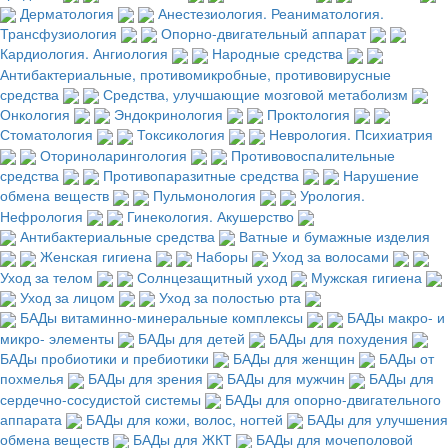
Дерматология
Анестезиология. Реаниматология.
Трансфузиология
Опорно-двигательный аппарат
Кардиология. Ангиология
Народные средства
Антибактериальные, противомикробные, противовирусные
средства
Средства, улучшающие мозговой метаболизм
Онкология
Эндокринология
Проктология
Стоматология
Токсикология
Неврология. Психиатрия
Оториноларингология
Противовоспалительные
средства
Противопаразитные средства
Нарушение
обмена веществ
Пульмонология
Урология.
Нефрология
Гинекология. Акушерство
Антибактериальные средства
Ватные и бумажные изделия
Женская гигиена
Наборы
Уход за волосами
Уход за телом
Солнцезащитный уход
Мужская гигиена
Уход за лицом
Уход за полостью рта
БАДы витаминно-минеральные комплексы
БАДы макро- и
микро- элементы
БАДы для детей
БАДы для похудения
БАДы пробиотики и пребиотики
БАДы для женщин
БАДы от
похмелья
БАДы для зрения
БАДы для мужчин
БАДы для
сердечно-сосудистой системы
БАДы для опорно-двигательного
аппарата
БАДы для кожи, волос, ногтей
БАДы для улучшения
обмена веществ
БАДы для ЖКТ
БАДы для мочеполовой