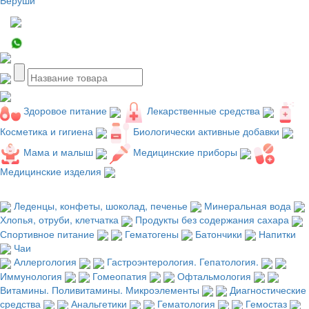
Здоровое питание
Лекарственные средства
Косметика и гигиена
Биологически активные добавки
Мама и малыш
Медицинские приборы
Медицинские изделия
Леденцы, конфеты, шоколад, печенье
Минеральная вода
Хлопья, отруби, клетчатка
Продукты без содержания сахара
Спортивное питание
Гематогены
Батончики
Напитки
Чаи
Аллергология
Гастроэнтерология. Гепатология.
Иммунология
Гомеопатия
Офтальмология
Витамины. Поливитамины. Микроэлементы
Диагностические
средства
Анальгетики
Гематология
Гемостаз