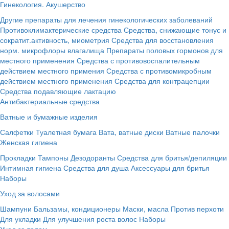
Гинекология. Акушерство
Другие препараты для лечения гинекологических заболеваний
Противоклимактерические средства
Средства, снижающие тонус и
сократит.активность, миометрия
Средства для восстановления
норм. микрофлоры влагалища
Препараты половых гормонов для
местного применения
Средства с противовоспалительным
действием местного примения
Средства с противомикробным
действием местного применения
Средства для контрацепции
Средства подавляющие лактацию
Антибактериальные средства
Ватные и бумажные изделия
Салфетки
Туалетная бумага
Вата, ватные диски
Ватные палочки
Женская гигиена
Прокладки
Тампоны
Дезодоранты
Средства для бритья/депиляции
Интимная гигиена
Средства для душа
Аксессуары для бритья
Наборы
Уход за волосами
Шампуни
Бальзамы, кондиционеры
Маски, масла
Против перхоти
Для укладки
Для улучшения роста волос
Наборы
Уход за телом