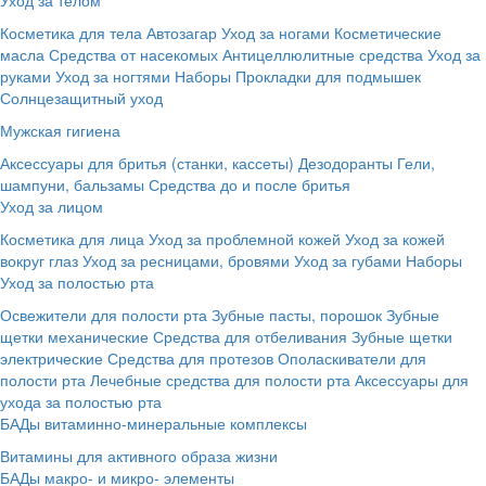
Косметика для тела
Автозагар
Уход за ногами
Косметические
масла
Средства от насекомых
Антицеллюлитные средства
Уход за
руками
Уход за ногтями
Наборы
Прокладки для подмышек
Солнцезащитный уход
Мужская гигиена
Аксессуары для бритья (станки, кассеты)
Дезодоранты
Гели,
шампуни, бальзамы
Средства до и после бритья
Уход за лицом
Косметика для лица
Уход за проблемной кожей
Уход за кожей
вокруг глаз
Уход за ресницами, бровями
Уход за губами
Наборы
Уход за полостью рта
Освежители для полости рта
Зубные пасты, порошок
Зубные
щетки механические
Средства для отбеливания
Зубные щетки
электрические
Средства для протезов
Ополаскиватели для
полости рта
Лечебные средства для полости рта
Аксессуары для
ухода за полостью рта
БАДы витаминно-минеральные комплексы
Витамины для активного образа жизни
БАДы макро- и микро- элементы