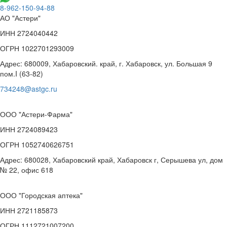
8-962-150-94-88
АО "Астери"
ИНН 2724040442
ОГРН 1022701293009
Адрес: 680009, Хабаровский. край, г. Хабаровск, ул. Большая 9
пом.I (63-82)
734248@astgc.ru
ООО "Астери-Фарма"
ИНН 2724089423
ОГРН 1052740626751
Адрес: 680028, Хабаровский край, Хабаровск г, Серышева ул, дом
№ 22, офис 618
ООО "Городская аптека"
ИНН 2721185873
ОГРН 1112721007200