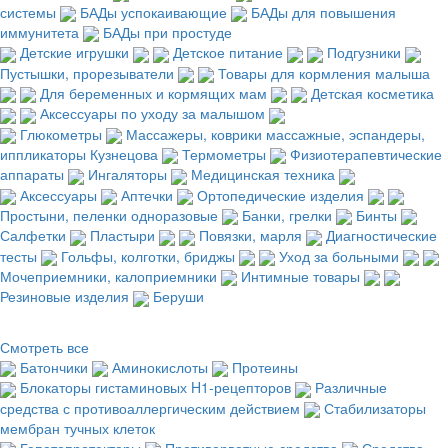
системы
БАДы успокаивающие
БАДы для повышения
иммунитета
БАДы при простуде
Детские игрушки
Детское питание
Подгузники
Пустышки, прорезыватели
Товары для кормления малыша
Для беременных и кормящих мам
Детская косметика
Аксессуары по уходу за малышом
Глюкометры
Массажеры, коврики массажные, эспандеры,
иппликаторы Кузнецова
Термометры
Физиотерапевтические
аппараты
Ингаляторы
Медицинская техника
Аксессуары
Аптечки
Ортопедические изделия
Простыни, пеленки одноразовые
Банки, грелки
Бинты
Салфетки
Пластыри
Повязки, марля
Диагностические
тесты
Гольфы, колготки, бриджы
Уход за больными
Мочеприемники, калоприемники
Интимные товары
Резиновые изделия
Беруши
Смотреть все
Батончики
Аминокислоты
Протеины
Блокаторы гистаминовых H1-рецепторов
Различные
средства с противоаллергическим действием
Стабилизаторы
мембран тучных клеток
Гепатопротекторы
Противорвотные средства
Средства,