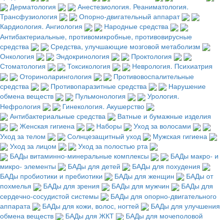
Дерматология
Анестезиология. Реаниматология.
Трансфузиология
Опорно-двигательный аппарат
Кардиология. Ангиология
Народные средства
Антибактериальные, противомикробные, противовирусные
средства
Средства, улучшающие мозговой метаболизм
Онкология
Эндокринология
Проктология
Стоматология
Токсикология
Неврология. Психиатрия
Оториноларингология
Противовоспалительные
средства
Противопаразитные средства
Нарушение
обмена веществ
Пульмонология
Урология.
Нефрология
Гинекология. Акушерство
Антибактериальные средства
Ватные и бумажные изделия
Женская гигиена
Наборы
Уход за волосами
Уход за телом
Солнцезащитный уход
Мужская гигиена
Уход за лицом
Уход за полостью рта
БАДы витаминно-минеральные комплексы
БАДы макро- и
микро- элементы
БАДы для детей
БАДы для похудения
БАДы пробиотики и пребиотики
БАДы для женщин
БАДы от
похмелья
БАДы для зрения
БАДы для мужчин
БАДы для
сердечно-сосудистой системы
БАДы для опорно-двигательного
аппарата
БАДы для кожи, волос, ногтей
БАДы для улучшения
обмена веществ
БАДы для ЖКТ
БАДы для мочеполовой