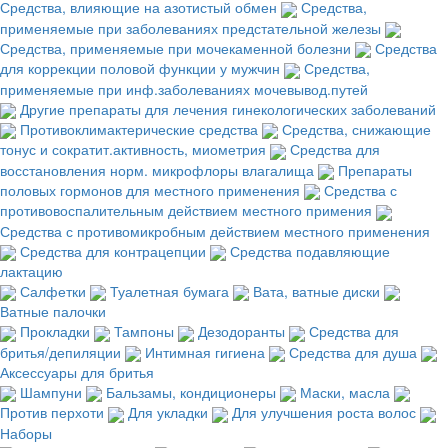
Средства, влияющие на азотистый обмен
Средства,
применяемые при заболеваниях предстательной железы
Средства, применяемые при мочекаменной болезни
Средства
для коррекции половой функции у мужчин
Средства,
применяемые при инф.заболеваниях мочевывод.путей
Другие препараты для лечения гинекологических заболеваний
Противоклимактерические средства
Средства, снижающие
тонус и сократит.активность, миометрия
Средства для
восстановления норм. микрофлоры влагалища
Препараты
половых гормонов для местного применения
Средства с
противовоспалительным действием местного примения
Средства с противомикробным действием местного применения
Средства для контрацепции
Средства подавляющие
лактацию
Салфетки
Туалетная бумага
Вата, ватные диски
Ватные палочки
Прокладки
Тампоны
Дезодоранты
Средства для
бритья/депиляции
Интимная гигиена
Средства для душа
Аксессуары для бритья
Шампуни
Бальзамы, кондиционеры
Маски, масла
Против перхоти
Для укладки
Для улучшения роста волос
Наборы