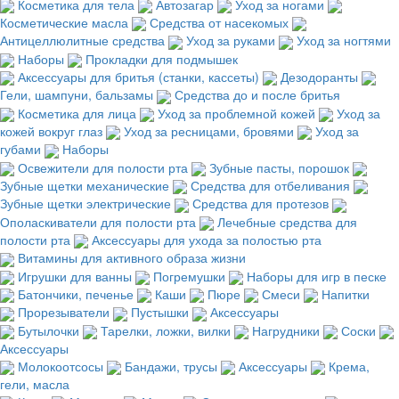
Косметика для тела
Автозагар
Уход за ногами
Косметические масла
Средства от насекомых
Антицеллюлитные средства
Уход за руками
Уход за ногтями
Наборы
Прокладки для подмышек
Аксессуары для бритья (станки, кассеты)
Дезодоранты
Гели, шампуни, бальзамы
Средства до и после бритья
Косметика для лица
Уход за проблемной кожей
Уход за
кожей вокруг глаз
Уход за ресницами, бровями
Уход за
губами
Наборы
Освежители для полости рта
Зубные пасты, порошок
Зубные щетки механические
Средства для отбеливания
Зубные щетки электрические
Средства для протезов
Ополаскиватели для полости рта
Лечебные средства для
полости рта
Аксессуары для ухода за полостью рта
Витамины для активного образа жизни
Игрушки для ванны
Погремушки
Наборы для игр в песке
Батончики, печенье
Каши
Пюре
Смеси
Напитки
Прорезыватели
Пустышки
Аксессуары
Бутылочки
Тарелки, ложки, вилки
Нагрудники
Соски
Аксессуары
Молокоотсосы
Бандажи, трусы
Аксессуары
Крема,
гели, масла