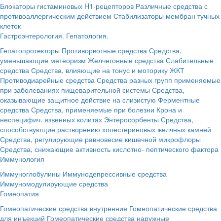
Блокаторы гистаминовых H1-рецепторов
Различные средства с
противоаллергическим действием
Стабилизаторы мембран тучных
клеток
Гастроэнтерология. Гепатология.
Гепатопротекторы
Противорвотные средства
Средства,
уменьшающие метеоризм
Желчегонные средства
Слабительные
средства
Средства, влияющие на тонус и моторику ЖКТ
Противодиарейные средства
Средства разных групп применяемые
при заболеваниях пищеварительной системы
Средства,
оказывающие защитное действие на слизистую
Ферментные
средства
Средства, применяемые при болезни Крона и
неспецифич. язвенных колитах
Энтеросорбенты
Средства,
способствующие растворению холестериновых желчных камней
Средства, регулирующие равновесие кишечной микрофлоры
Средства, снижающие активность кислотно- пептического фактора
Иммунология
Иммуноглобулины
Иммунодепрессивные средства
Иммуномодулирующие средства
Гомеопатия
Гомеопатические средства внутренние
Гомеопатические средства
для инъекций
Гомеопатические средства наружные