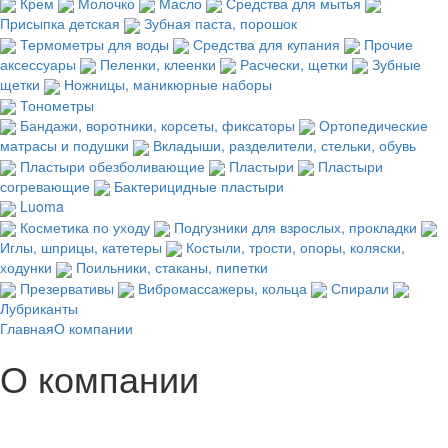
Крем
Молочко
Масло
Средства для мытья
Присыпка детская
Зубная паста, порошок
Термометры для воды
Средства для купания
Прочие
аксессуары
Пеленки, клеенки
Расчески, щетки
Зубные
щетки
Ножницы, маникюрные наборы
Тонометры
Бандажи, воротники, корсеты, фиксаторы
Ортопедические
матрасы и подушки
Вкладыши, разделители, стельки, обувь
Пластыри обезболивающие
Пластыри
Пластыри
согревающие
Бактерицидные пластыри
Luoma
Косметика по уходу
Подгузники для взрослых, прокладки
Иглы, шприцы, катетеры
Костыли, трости, опоры, коляски,
ходунки
Поильники, стаканы, пипетки
Презервативы
Вибромассажеры, кольца
Спирали
Лубриканты
Главная
О компании
О компании