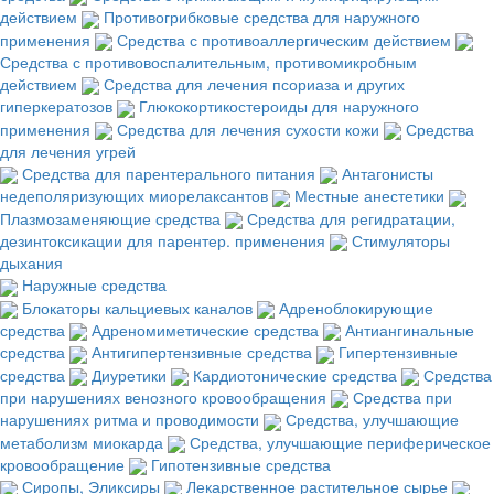
действием
Противогрибковые средства для наружного
применения
Средства с противоаллергическим действием
Средства с противовоспалительным, противомикробным
действием
Средства для лечения псориаза и других
гиперкератозов
Глюкокортикостероиды для наружного
применения
Средства для лечения сухости кожи
Средства
для лечения угрей
Средства для парентерального питания
Антагонисты
недеполяризующих миорелаксантов
Местные анестетики
Плазмозаменяющие средства
Средства для регидратации,
дезинтоксикации для парентер. применения
Стимуляторы
дыхания
Наружные средства
Блокаторы кальциевых каналов
Адреноблокирующие
средства
Адреномиметические средства
Антиангинальные
средства
Антигипертензивные средства
Гипертензивные
средства
Диуретики
Кардиотонические средства
Средства
при нарушениях венозного кровообращения
Средства при
нарушениях ритма и проводимости
Средства, улучшающие
метаболизм миокарда
Средства, улучшающие периферическое
кровообращение
Гипотензивные средства
Сиропы, Эликсиры
Лекарственное растительное сырье