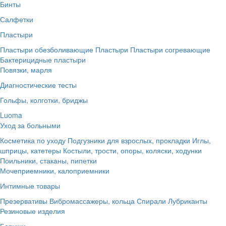
Бинты
Салфетки
Пластыри
Пластыри обезболивающие
Пластыри
Пластыри согревающие
Бактерицидные пластыри
Повязки, марля
Диагностические тесты
Гольфы, колготки, бриджы
Luoma
Уход за больными
Косметика по уходу
Подгузники для взрослых, прокладки
Иглы,
шприцы, катетеры
Костыли, трости, опоры, коляски, ходунки
Поильники, стаканы, пипетки
Мочеприемники, калоприемники
Интимные товары
Презервативы
Вибромассажеры, кольца
Спирали
Лубриканты
Резиновые изделия
Беруши