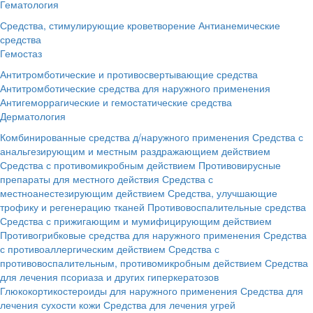
Гематология
Средства, стимулирующие кроветворение
Антианемические
средства
Гемостаз
Антитромботические и противосвертывающие средства
Антитромботические средства для наружного применения
Антигеморрагические и гемостатические средства
Дерматология
Комбинированные средства д/наружного применения
Средства с
анальгезирующим и местным раздражающием действием
Средства с противомикробным действием
Противовирусные
препараты для местного действия
Средства с
местноанестезирующим действием
Средства, улучшающие
трофику и регенерацию тканей
Противовоспалительные средства
Средства с прижигающим и мумифицирующим действием
Противогрибковые средства для наружного применения
Средства
с противоаллергическим действием
Средства с
противовоспалительным, противомикробным действием
Средства
для лечения псориаза и других гиперкератозов
Глюкокортикостероиды для наружного применения
Средства для
лечения сухости кожи
Средства для лечения угрей