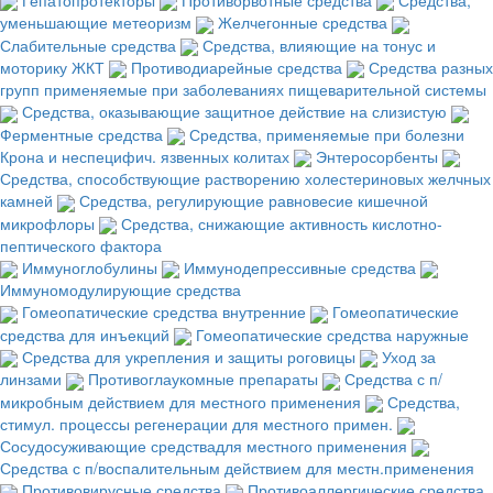
уменьшающие метеоризм
Желчегонные средства
Слабительные средства
Средства, влияющие на тонус и
моторику ЖКТ
Противодиарейные средства
Средства разных
групп применяемые при заболеваниях пищеварительной системы
Средства, оказывающие защитное действие на слизистую
Ферментные средства
Средства, применяемые при болезни
Крона и неспецифич. язвенных колитах
Энтеросорбенты
Средства, способствующие растворению холестериновых желчных
камней
Средства, регулирующие равновесие кишечной
микрофлоры
Средства, снижающие активность кислотно-
пептического фактора
Иммуноглобулины
Иммунодепрессивные средства
Иммуномодулирующие средства
Гомеопатические средства внутренние
Гомеопатические
средства для инъекций
Гомеопатические средства наружные
Средства для укрепления и защиты роговицы
Уход за
линзами
Противоглаукомные препараты
Средства с п/
микробным действием для местного применения
Средства,
стимул. процессы регенерации для местного примен.
Сосудосуживающие средствадля местного применения
Средства с п/воспалительным действием для местн.применения
Противовирусные средства
Противоаллергические средства