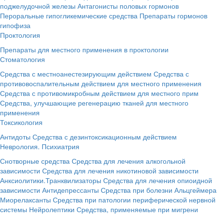
поджелудочной железы
Антагонисты половых гормонов
Пероральные гипогликемические средства
Препараты гормонов
гипофиза
Проктология
Препараты для местного применения в проктологии
Стоматология
Средства с местноанестезирующим действием
Средства с
противовоспалительным действием для местного применения
Средства с противомикробным действием для местного прим
Средства, улучшающие регенерацию тканей для местного
применения
Токсикология
Антидоты
Средства с дезинтоксикационным действием
Неврология. Психиатрия
Снотворные средства
Средства для лечения алкогольной
зависимости
Средства для лечения никотиновой зависимости
Анксиолитики.Транквилизаторы
Средства для лечения опиоидной
зависимости
Антидепрессанты
Средства при болезни Альцгеймера
Миорелаксанты
Средства при патологии периферической нервной
системы
Нейролептики
Средства, применяемые при мигрени