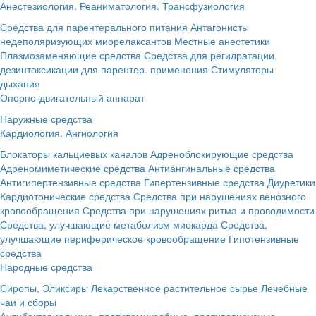
Анестезиология. Реаниматология. Трансфузиология
Средства для парентерального питания
Антагонисты
недеполяризующих миорелаксантов
Местные анестетики
Плазмозаменяющие средства
Средства для регидратации,
дезинтоксикации для парентер. применения
Стимуляторы
дыхания
Опорно-двигательный аппарат
Наружные средства
Кардиология. Ангиология
Блокаторы кальциевых каналов
Адреноблокирующие средства
Адреномиметические средства
Антиангинальные средства
Антигипертензивные средства
Гипертензивные средства
Диуретики
Кардиотонические средства
Средства при нарушениях венозного
кровообращения
Средства при нарушениях ритма и проводимости
Средства, улучшающие метаболизм миокарда
Средства,
улучшающие периферическое кровообращение
Гипотензивные
средства
Народные средства
Сиропы, Эликсиры
Лекарственное растительное сырье
Лечебные
чаи и сборы
Антибактериальные, противомикробные, противовирусные