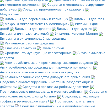
для местного применения
Средства с местноанестезирующим
действием
Средства, применяемые при катаракте
Мидриатики
Витамины для беременных и кормящих
Витамины для глаз
Макро- и микроэлементы в комбинациях
Витамины для
детей
Витамины для красоты
Витамины для мужчин
Витамины для пожилых людей
Витамины источник Магния
Витамины и витаминоподобные средства
Рентгеноконтрастные средства
Спазмоанальгетики
Спазмолитики
Средства, стимулирующие кроветворение
Антианемические
средства
Антитромботические и противосвертывающие средства
Антитромботические средства для наружного применения
Антигеморрагические и гемостатические средства
Комбинированные средства д/наружного применения
Средства с анальгезирующим и местным раздражающием
действием
Средства с противомикробным действием
Противовирусные препараты для местного действия
Средства с
местноанестезирующим действием
Средства, улучшающие
трофику и регенерацию тканей
Противовоспалительные
средства
Средства с прижигающим и мумифицирующим