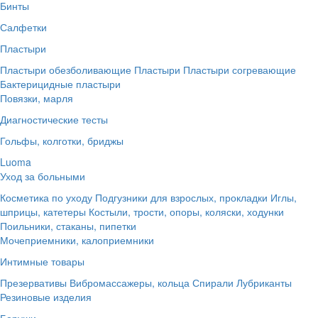
Бинты
Салфетки
Пластыри
Пластыри обезболивающие
Пластыри
Пластыри согревающие
Бактерицидные пластыри
Повязки, марля
Диагностические тесты
Гольфы, колготки, бриджы
Luoma
Уход за больными
Косметика по уходу
Подгузники для взрослых, прокладки
Иглы,
шприцы, катетеры
Костыли, трости, опоры, коляски, ходунки
Поильники, стаканы, пипетки
Мочеприемники, калоприемники
Интимные товары
Презервативы
Вибромассажеры, кольца
Спирали
Лубриканты
Резиновые изделия
Беруши