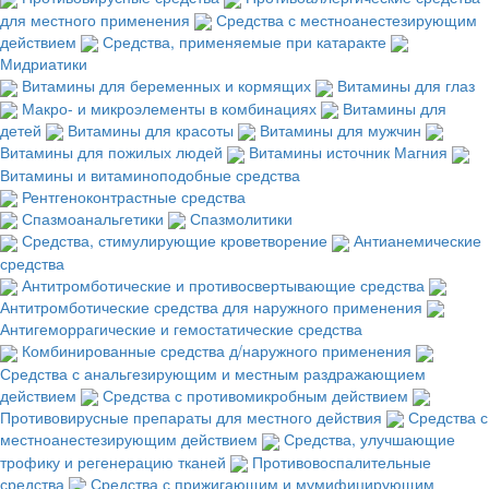
для местного применения
Средства с местноанестезирующим
действием
Средства, применяемые при катаракте
Мидриатики
Витамины для беременных и кормящих
Витамины для глаз
Макро- и микроэлементы в комбинациях
Витамины для
детей
Витамины для красоты
Витамины для мужчин
Витамины для пожилых людей
Витамины источник Магния
Витамины и витаминоподобные средства
Рентгеноконтрастные средства
Спазмоанальгетики
Спазмолитики
Средства, стимулирующие кроветворение
Антианемические
средства
Антитромботические и противосвертывающие средства
Антитромботические средства для наружного применения
Антигеморрагические и гемостатические средства
Комбинированные средства д/наружного применения
Средства с анальгезирующим и местным раздражающием
действием
Средства с противомикробным действием
Противовирусные препараты для местного действия
Средства с
местноанестезирующим действием
Средства, улучшающие
трофику и регенерацию тканей
Противовоспалительные
средства
Средства с прижигающим и мумифицирующим