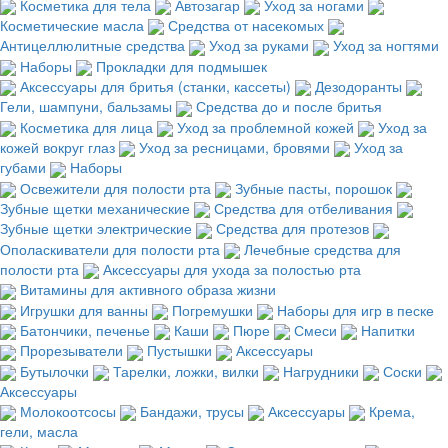
Косметика для тела
Автозагар
Уход за ногами
Косметические масла
Средства от насекомых
Антицеллюлитные средства
Уход за руками
Уход за ногтями
Наборы
Прокладки для подмышек
Аксессуары для бритья (станки, кассеты)
Дезодоранты
Гели, шампуни, бальзамы
Средства до и после бритья
Косметика для лица
Уход за проблемной кожей
Уход за
кожей вокруг глаз
Уход за ресницами, бровями
Уход за
губами
Наборы
Освежители для полости рта
Зубные пасты, порошок
Зубные щетки механические
Средства для отбеливания
Зубные щетки электрические
Средства для протезов
Ополаскиватели для полости рта
Лечебные средства для
полости рта
Аксессуары для ухода за полостью рта
Витамины для активного образа жизни
Игрушки для ванны
Погремушки
Наборы для игр в песке
Батончики, печенье
Каши
Пюре
Смеси
Напитки
Прорезыватели
Пустышки
Аксессуары
Бутылочки
Тарелки, ложки, вилки
Нагрудники
Соски
Аксессуары
Молокоотсосы
Бандажи, трусы
Аксессуары
Крема,
гели, масла