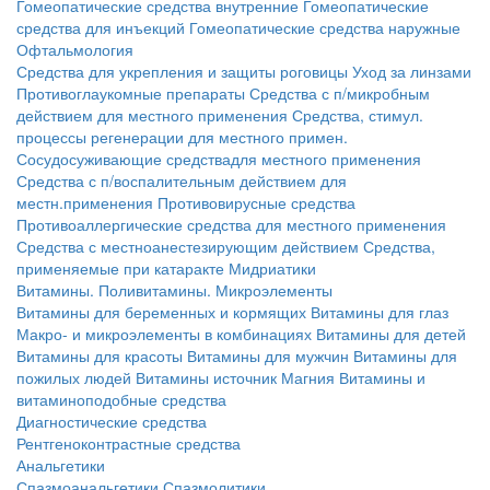
Гомеопатические средства внутренние
Гомеопатические
средства для инъекций
Гомеопатические средства наружные
Офтальмология
Средства для укрепления и защиты роговицы
Уход за линзами
Противоглаукомные препараты
Средства с п/микробным
действием для местного применения
Средства, стимул.
процессы регенерации для местного примен.
Сосудосуживающие средствадля местного применения
Средства с п/воспалительным действием для
местн.применения
Противовирусные средства
Противоаллергические средства для местного применения
Средства с местноанестезирующим действием
Средства,
применяемые при катаракте
Мидриатики
Витамины. Поливитамины. Микроэлементы
Витамины для беременных и кормящих
Витамины для глаз
Макро- и микроэлементы в комбинациях
Витамины для детей
Витамины для красоты
Витамины для мужчин
Витамины для
пожилых людей
Витамины источник Магния
Витамины и
витаминоподобные средства
Диагностические средства
Рентгеноконтрастные средства
Анальгетики
Спазмоанальгетики
Спазмолитики