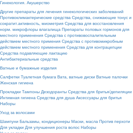
Гинекология. Акушерство
Другие препараты для лечения гинекологических заболеваний
Противоклимактерические средства
Средства, снижающие тонус и
сократит.активность, миометрия
Средства для восстановления
норм. микрофлоры влагалища
Препараты половых гормонов для
местного применения
Средства с противовоспалительным
действием местного примения
Средства с противомикробным
действием местного применения
Средства для контрацепции
Средства подавляющие лактацию
Антибактериальные средства
Ватные и бумажные изделия
Салфетки
Туалетная бумага
Вата, ватные диски
Ватные палочки
Женская гигиена
Прокладки
Тампоны
Дезодоранты
Средства для бритья/депиляции
Интимная гигиена
Средства для душа
Аксессуары для бритья
Наборы
Уход за волосами
Шампуни
Бальзамы, кондиционеры
Маски, масла
Против перхоти
Для укладки
Для улучшения роста волос
Наборы
Уход за телом