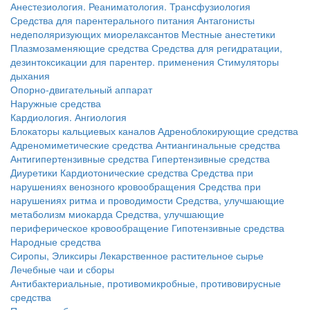
Анестезиология. Реаниматология. Трансфузиология
Средства для парентерального питания
Антагонисты
недеполяризующих миорелаксантов
Местные анестетики
Плазмозаменяющие средства
Средства для регидратации,
дезинтоксикации для парентер. применения
Стимуляторы
дыхания
Опорно-двигательный аппарат
Наружные средства
Кардиология. Ангиология
Блокаторы кальциевых каналов
Адреноблокирующие средства
Адреномиметические средства
Антиангинальные средства
Антигипертензивные средства
Гипертензивные средства
Диуретики
Кардиотонические средства
Средства при
нарушениях венозного кровообращения
Средства при
нарушениях ритма и проводимости
Средства, улучшающие
метаболизм миокарда
Средства, улучшающие
периферическое кровообращение
Гипотензивные средства
Народные средства
Сиропы, Эликсиры
Лекарственное растительное сырье
Лечебные чаи и сборы
Антибактериальные, противомикробные, противовирусные
средства