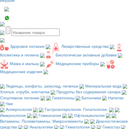
Здоровое питание
Лекарственные средства
Косметика и гигиена
Биологически активные добавки
Мама и малыш
Медицинские приборы
Медицинские изделия
Леденцы, конфеты, шоколад, печенье
Минеральная вода
Хлопья, отруби, клетчатка
Продукты без содержания сахара
Спортивное питание
Гематогены
Батончики
Напитки
Чаи
Аллергология
Гастроэнтерология. Гепатология.
Иммунология
Гомеопатия
Офтальмология
Витамины. Поливитамины. Микроэлементы
Диагностические
средства
Анальгетики
Гематология
Гемостаз