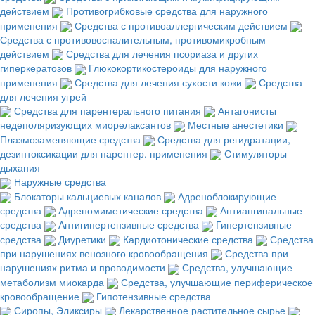
действием
Противогрибковые средства для наружного
применения
Средства с противоаллергическим действием
Средства с противовоспалительным, противомикробным
действием
Средства для лечения псориаза и других
гиперкератозов
Глюкокортикостероиды для наружного
применения
Средства для лечения сухости кожи
Средства
для лечения угрей
Средства для парентерального питания
Антагонисты
недеполяризующих миорелаксантов
Местные анестетики
Плазмозаменяющие средства
Средства для регидратации,
дезинтоксикации для парентер. применения
Стимуляторы
дыхания
Наружные средства
Блокаторы кальциевых каналов
Адреноблокирующие
средства
Адреномиметические средства
Антиангинальные
средства
Антигипертензивные средства
Гипертензивные
средства
Диуретики
Кардиотонические средства
Средства
при нарушениях венозного кровообращения
Средства при
нарушениях ритма и проводимости
Средства, улучшающие
метаболизм миокарда
Средства, улучшающие периферическое
кровообращение
Гипотензивные средства
Сиропы, Эликсиры
Лекарственное растительное сырье