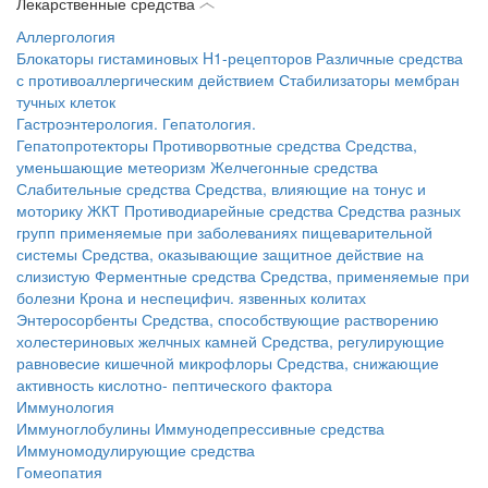
Лекарственные средства
Аллергология
Блокаторы гистаминовых H1-рецепторов
Различные средства
с противоаллергическим действием
Стабилизаторы мембран
тучных клеток
Гастроэнтерология. Гепатология.
Гепатопротекторы
Противорвотные средства
Средства,
уменьшающие метеоризм
Желчегонные средства
Слабительные средства
Средства, влияющие на тонус и
моторику ЖКТ
Противодиарейные средства
Средства разных
групп применяемые при заболеваниях пищеварительной
системы
Средства, оказывающие защитное действие на
слизистую
Ферментные средства
Средства, применяемые при
болезни Крона и неспецифич. язвенных колитах
Энтеросорбенты
Средства, способствующие растворению
холестериновых желчных камней
Средства, регулирующие
равновесие кишечной микрофлоры
Средства, снижающие
активность кислотно- пептического фактора
Иммунология
Иммуноглобулины
Иммунодепрессивные средства
Иммуномодулирующие средства
Гомеопатия