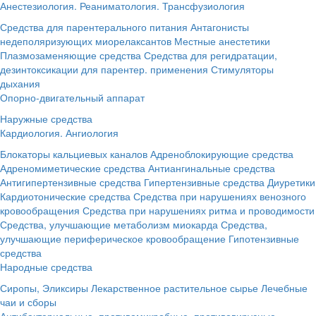
Анестезиология. Реаниматология. Трансфузиология
Средства для парентерального питания
Антагонисты
недеполяризующих миорелаксантов
Местные анестетики
Плазмозаменяющие средства
Средства для регидратации,
дезинтоксикации для парентер. применения
Стимуляторы
дыхания
Опорно-двигательный аппарат
Наружные средства
Кардиология. Ангиология
Блокаторы кальциевых каналов
Адреноблокирующие средства
Адреномиметические средства
Антиангинальные средства
Антигипертензивные средства
Гипертензивные средства
Диуретики
Кардиотонические средства
Средства при нарушениях венозного
кровообращения
Средства при нарушениях ритма и проводимости
Средства, улучшающие метаболизм миокарда
Средства,
улучшающие периферическое кровообращение
Гипотензивные
средства
Народные средства
Сиропы, Эликсиры
Лекарственное растительное сырье
Лечебные
чаи и сборы
Антибактериальные, противомикробные, противовирусные