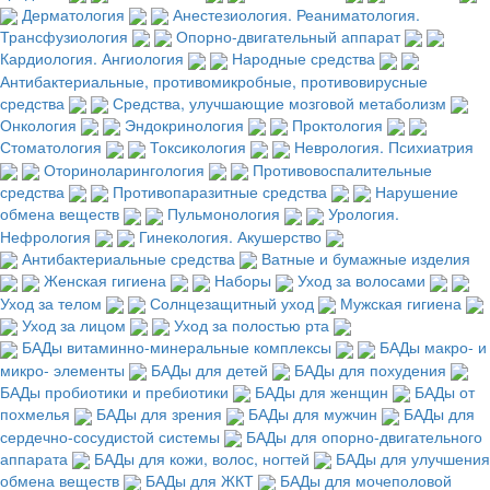
Дерматология
Анестезиология. Реаниматология.
Трансфузиология
Опорно-двигательный аппарат
Кардиология. Ангиология
Народные средства
Антибактериальные, противомикробные, противовирусные
средства
Средства, улучшающие мозговой метаболизм
Онкология
Эндокринология
Проктология
Стоматология
Токсикология
Неврология. Психиатрия
Оториноларингология
Противовоспалительные
средства
Противопаразитные средства
Нарушение
обмена веществ
Пульмонология
Урология.
Нефрология
Гинекология. Акушерство
Антибактериальные средства
Ватные и бумажные изделия
Женская гигиена
Наборы
Уход за волосами
Уход за телом
Солнцезащитный уход
Мужская гигиена
Уход за лицом
Уход за полостью рта
БАДы витаминно-минеральные комплексы
БАДы макро- и
микро- элементы
БАДы для детей
БАДы для похудения
БАДы пробиотики и пребиотики
БАДы для женщин
БАДы от
похмелья
БАДы для зрения
БАДы для мужчин
БАДы для
сердечно-сосудистой системы
БАДы для опорно-двигательного
аппарата
БАДы для кожи, волос, ногтей
БАДы для улучшения
обмена веществ
БАДы для ЖКТ
БАДы для мочеполовой