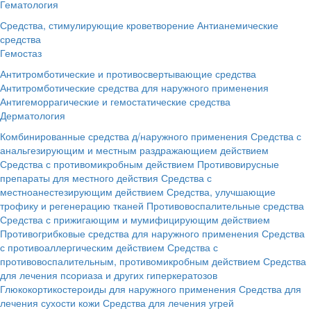
Гематология
Средства, стимулирующие кроветворение
Антианемические
средства
Гемостаз
Антитромботические и противосвертывающие средства
Антитромботические средства для наружного применения
Антигеморрагические и гемостатические средства
Дерматология
Комбинированные средства д/наружного применения
Средства с
анальгезирующим и местным раздражающием действием
Средства с противомикробным действием
Противовирусные
препараты для местного действия
Средства с
местноанестезирующим действием
Средства, улучшающие
трофику и регенерацию тканей
Противовоспалительные средства
Средства с прижигающим и мумифицирующим действием
Противогрибковые средства для наружного применения
Средства
с противоаллергическим действием
Средства с
противовоспалительным, противомикробным действием
Средства
для лечения псориаза и других гиперкератозов
Глюкокортикостероиды для наружного применения
Средства для
лечения сухости кожи
Средства для лечения угрей