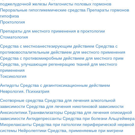
поджелудочной железы
Антагонисты половых гормонов
Пероральные гипогликемические средства
Препараты гормонов
гипофиза
Проктология
Препараты для местного применения в проктологии
Стоматология
Средства с местноанестезирующим действием
Средства с
противовоспалительным действием для местного применения
Средства с противомикробным действием для местного прим
Средства, улучшающие регенерацию тканей для местного
применения
Токсикология
Антидоты
Средства с дезинтоксикационным действием
Неврология. Психиатрия
Снотворные средства
Средства для лечения алкогольной
зависимости
Средства для лечения никотиновой зависимости
Анксиолитики.Транквилизаторы
Средства для лечения опиоидной
зависимости
Антидепрессанты
Средства при болезни Альцгеймера
Миорелаксанты
Средства при патологии периферической нервной
системы
Нейролептики
Средства, применяемые при мигрени