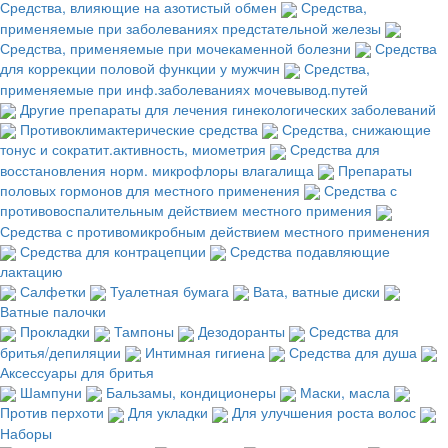
Средства, влияющие на азотистый обмен
Средства,
применяемые при заболеваниях предстательной железы
Средства, применяемые при мочекаменной болезни
Средства
для коррекции половой функции у мужчин
Средства,
применяемые при инф.заболеваниях мочевывод.путей
Другие препараты для лечения гинекологических заболеваний
Противоклимактерические средства
Средства, снижающие
тонус и сократит.активность, миометрия
Средства для
восстановления норм. микрофлоры влагалища
Препараты
половых гормонов для местного применения
Средства с
противовоспалительным действием местного примения
Средства с противомикробным действием местного применения
Средства для контрацепции
Средства подавляющие
лактацию
Салфетки
Туалетная бумага
Вата, ватные диски
Ватные палочки
Прокладки
Тампоны
Дезодоранты
Средства для
бритья/депиляции
Интимная гигиена
Средства для душа
Аксессуары для бритья
Шампуни
Бальзамы, кондиционеры
Маски, масла
Против перхоти
Для укладки
Для улучшения роста волос
Наборы