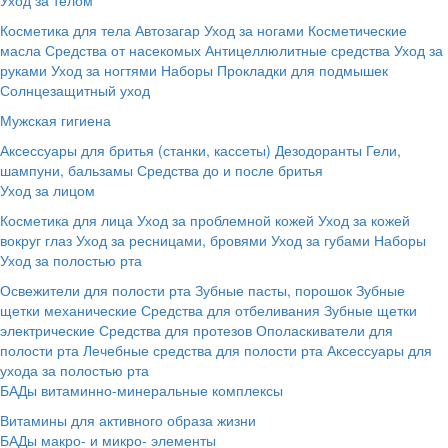
Косметика для тела
Автозагар
Уход за ногами
Косметические
масла
Средства от насекомых
Антицеллюлитные средства
Уход за
руками
Уход за ногтями
Наборы
Прокладки для подмышек
Солнцезащитный уход
Мужская гигиена
Аксессуары для бритья (станки, кассеты)
Дезодоранты
Гели,
шампуни, бальзамы
Средства до и после бритья
Уход за лицом
Косметика для лица
Уход за проблемной кожей
Уход за кожей
вокруг глаз
Уход за ресницами, бровями
Уход за губами
Наборы
Уход за полостью рта
Освежители для полости рта
Зубные пасты, порошок
Зубные
щетки механические
Средства для отбеливания
Зубные щетки
электрические
Средства для протезов
Ополаскиватели для
полости рта
Лечебные средства для полости рта
Аксессуары для
ухода за полостью рта
БАДы витаминно-минеральные комплексы
Витамины для активного образа жизни
БАДы макро- и микро- элементы