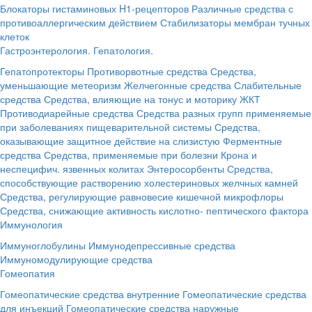
Блокаторы гистаминовых H1-рецепторов
Различные средства с
противоаллергическим действием
Стабилизаторы мембран тучных
клеток
Гастроэнтерология. Гепатология.
Гепатопротекторы
Противорвотные средства
Средства,
уменьшающие метеоризм
Желчегонные средства
Слабительные
средства
Средства, влияющие на тонус и моторику ЖКТ
Противодиарейные средства
Средства разных групп применяемые
при заболеваниях пищеварительной системы
Средства,
оказывающие защитное действие на слизистую
Ферментные
средства
Средства, применяемые при болезни Крона и
неспецифич. язвенных колитах
Энтеросорбенты
Средства,
способствующие растворению холестериновых желчных камней
Средства, регулирующие равновесие кишечной микрофлоры
Средства, снижающие активность кислотно- пептического фактора
Иммунология
Иммуноглобулины
Иммунодепрессивные средства
Иммуномодулирующие средства
Гомеопатия
Гомеопатические средства внутренние
Гомеопатические средства
для инъекций
Гомеопатические средства наружные