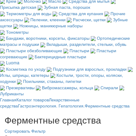
Крем
Молочко
Масло
Средства для мытья
Присыпка детская
Зубная паста, порошок
Термометры для воды
Средства для купания
Прочие
аксессуары
Пеленки, клеенки
Расчески, щетки
Зубные
щетки
Ножницы, маникюрные наборы
Тонометры
Бандажи, воротники, корсеты, фиксаторы
Ортопедические
матрасы и подушки
Вкладыши, разделители, стельки, обувь
Пластыри обезболивающие
Пластыри
Пластыри
согревающие
Бактерицидные пластыри
Luoma
Косметика по уходу
Подгузники для взрослых, прокладки
Иглы, шприцы, катетеры
Костыли, трости, опоры, коляски,
ходунки
Поильники, стаканы, пипетки
Презервативы
Вибромассажеры, кольца
Спирали
Лубриканты
Главная
Каталог товаров
Лекарственные
средства
Гастроэнтерология. Гепатология.
Ферментные средства
Ферментные средства
Сортировать
Фильтр