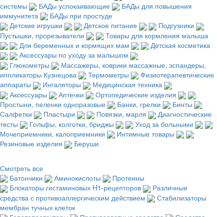
системы
БАДы успокаивающие
БАДы для повышения
иммунитета
БАДы при простуде
Детские игрушки
Детское питание
Подгузники
Пустышки, прорезыватели
Товары для кормления малыша
Для беременных и кормящих мам
Детская косметика
Аксессуары по уходу за малышом
Глюкометры
Массажеры, коврики массажные, эспандеры,
иппликаторы Кузнецова
Термометры
Физиотерапевтические
аппараты
Ингаляторы
Медицинская техника
Аксессуары
Аптечки
Ортопедические изделия
Простыни, пеленки одноразовые
Банки, грелки
Бинты
Салфетки
Пластыри
Повязки, марля
Диагностические
тесты
Гольфы, колготки, бриджы
Уход за больными
Мочеприемники, калоприемники
Интимные товары
Резиновые изделия
Беруши
Смотреть все
Батончики
Аминокислоты
Протеины
Блокаторы гистаминовых H1-рецепторов
Различные
средства с противоаллергическим действием
Стабилизаторы
мембран тучных клеток
Гепатопротекторы
Противорвотные средства
Средства,