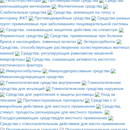
уменьшающие метеоризм
Желчегонные средства
Слабительные средства
Средства, влияющие на тонус и
моторику ЖКТ
Противодиарейные средства
Средства разных
групп применяемые при заболеваниях пищеварительной системы
Средства, оказывающие защитное действие на слизистую
Ферментные средства
Средства, применяемые при болезни
Крона и неспецифич. язвенных колитах
Энтеросорбенты
Средства, способствующие растворению холестериновых желчных
камней
Средства, регулирующие равновесие кишечной
микрофлоры
Средства, снижающие активность кислотно-
пептического фактора
Иммуноглобулины
Иммунодепрессивные средства
Иммуномодулирующие средства
Гомеопатические средства внутренние
Гомеопатические
средства для инъекций
Гомеопатические средства наружные
Средства для укрепления и защиты роговицы
Уход за
линзами
Противоглаукомные препараты
Средства с п/
микробным действием для местного применения
Средства,
стимул. процессы регенерации для местного примен.
Сосудосуживающие средствадля местного применения
Средства с п/воспалительным действием для местн.применения
Противовирусные средства
Противоаллергические средства