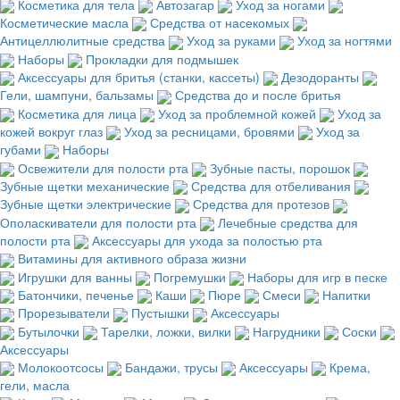
Косметика для тела
Автозагар
Уход за ногами
Косметические масла
Средства от насекомых
Антицеллюлитные средства
Уход за руками
Уход за ногтями
Наборы
Прокладки для подмышек
Аксессуары для бритья (станки, кассеты)
Дезодоранты
Гели, шампуни, бальзамы
Средства до и после бритья
Косметика для лица
Уход за проблемной кожей
Уход за
кожей вокруг глаз
Уход за ресницами, бровями
Уход за
губами
Наборы
Освежители для полости рта
Зубные пасты, порошок
Зубные щетки механические
Средства для отбеливания
Зубные щетки электрические
Средства для протезов
Ополаскиватели для полости рта
Лечебные средства для
полости рта
Аксессуары для ухода за полостью рта
Витамины для активного образа жизни
Игрушки для ванны
Погремушки
Наборы для игр в песке
Батончики, печенье
Каши
Пюре
Смеси
Напитки
Прорезыватели
Пустышки
Аксессуары
Бутылочки
Тарелки, ложки, вилки
Нагрудники
Соски
Аксессуары
Молокоотсосы
Бандажи, трусы
Аксессуары
Крема,
гели, масла