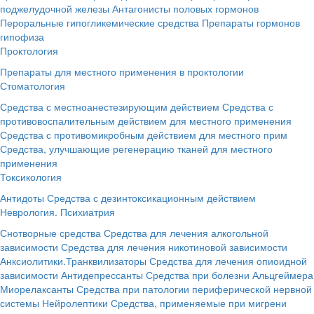
поджелудочной железы
Антагонисты половых гормонов
Пероральные гипогликемические средства
Препараты гормонов
гипофиза
Проктология
Препараты для местного применения в проктологии
Стоматология
Средства с местноанестезирующим действием
Средства с
противовоспалительным действием для местного применения
Средства с противомикробным действием для местного прим
Средства, улучшающие регенерацию тканей для местного
применения
Токсикология
Антидоты
Средства с дезинтоксикационным действием
Неврология. Психиатрия
Снотворные средства
Средства для лечения алкогольной
зависимости
Средства для лечения никотиновой зависимости
Анксиолитики.Транквилизаторы
Средства для лечения опиоидной
зависимости
Антидепрессанты
Средства при болезни Альцгеймера
Миорелаксанты
Средства при патологии периферической нервной
системы
Нейролептики
Средства, применяемые при мигрени