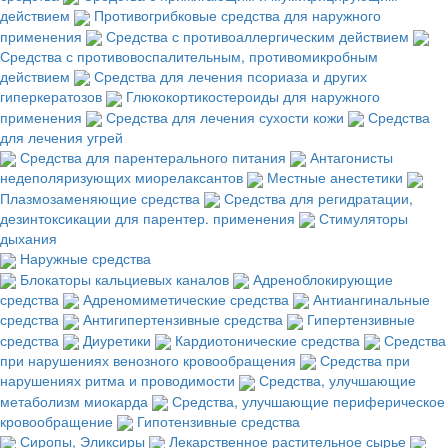
действием
Противогрибковые средства для наружного
применения
Средства с противоаллергическим действием
Средства с противовоспалительным, противомикробным
действием
Средства для лечения псориаза и других
гиперкератозов
Глюкокортикостероиды для наружного
применения
Средства для лечения сухости кожи
Средства
для лечения угрей
Средства для парентерального питания
Антагонисты
недеполяризующих миорелаксантов
Местные анестетики
Плазмозаменяющие средства
Средства для регидратации,
дезинтоксикации для парентер. применения
Стимуляторы
дыхания
Наружные средства
Блокаторы кальциевых каналов
Адреноблокирующие
средства
Адреномиметические средства
Антиангинальные
средства
Антигипертензивные средства
Гипертензивные
средства
Диуретики
Кардиотонические средства
Средства
при нарушениях венозного кровообращения
Средства при
нарушениях ритма и проводимости
Средства, улучшающие
метаболизм миокарда
Средства, улучшающие периферическое
кровообращение
Гипотензивные средства
Сиропы, Эликсиры
Лекарственное растительное сырье