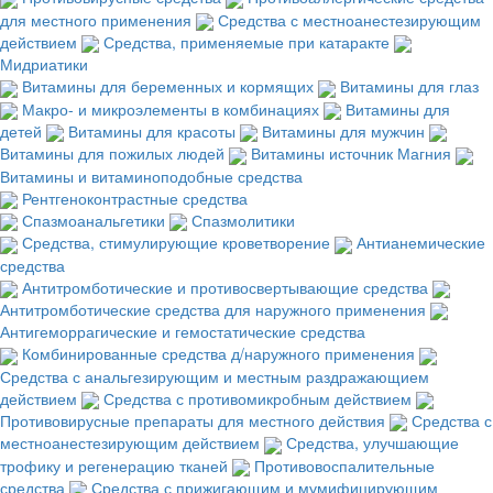
для местного применения
Средства с местноанестезирующим
действием
Средства, применяемые при катаракте
Мидриатики
Витамины для беременных и кормящих
Витамины для глаз
Макро- и микроэлементы в комбинациях
Витамины для
детей
Витамины для красоты
Витамины для мужчин
Витамины для пожилых людей
Витамины источник Магния
Витамины и витаминоподобные средства
Рентгеноконтрастные средства
Спазмоанальгетики
Спазмолитики
Средства, стимулирующие кроветворение
Антианемические
средства
Антитромботические и противосвертывающие средства
Антитромботические средства для наружного применения
Антигеморрагические и гемостатические средства
Комбинированные средства д/наружного применения
Средства с анальгезирующим и местным раздражающием
действием
Средства с противомикробным действием
Противовирусные препараты для местного действия
Средства с
местноанестезирующим действием
Средства, улучшающие
трофику и регенерацию тканей
Противовоспалительные
средства
Средства с прижигающим и мумифицирующим