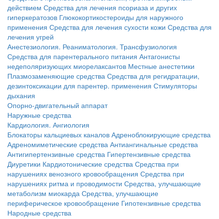
действием
Средства для лечения псориаза и других
гиперкератозов
Глюкокортикостероиды для наружного
применения
Средства для лечения сухости кожи
Средства для
лечения угрей
Анестезиология. Реаниматология. Трансфузиология
Средства для парентерального питания
Антагонисты
недеполяризующих миорелаксантов
Местные анестетики
Плазмозаменяющие средства
Средства для регидратации,
дезинтоксикации для парентер. применения
Стимуляторы
дыхания
Опорно-двигательный аппарат
Наружные средства
Кардиология. Ангиология
Блокаторы кальциевых каналов
Адреноблокирующие средства
Адреномиметические средства
Антиангинальные средства
Антигипертензивные средства
Гипертензивные средства
Диуретики
Кардиотонические средства
Средства при
нарушениях венозного кровообращения
Средства при
нарушениях ритма и проводимости
Средства, улучшающие
метаболизм миокарда
Средства, улучшающие
периферическое кровообращение
Гипотензивные средства
Народные средства