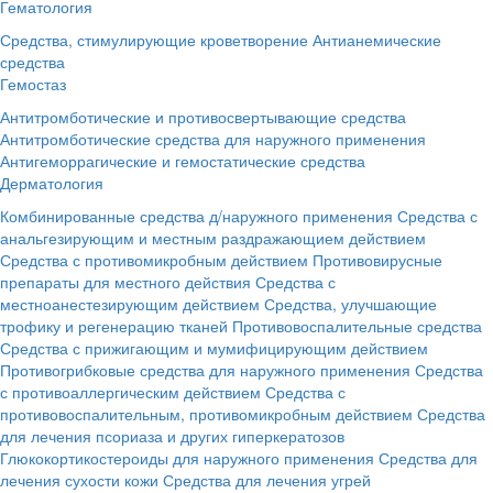
Гематология
Средства, стимулирующие кроветворение
Антианемические
средства
Гемостаз
Антитромботические и противосвертывающие средства
Антитромботические средства для наружного применения
Антигеморрагические и гемостатические средства
Дерматология
Комбинированные средства д/наружного применения
Средства с
анальгезирующим и местным раздражающием действием
Средства с противомикробным действием
Противовирусные
препараты для местного действия
Средства с
местноанестезирующим действием
Средства, улучшающие
трофику и регенерацию тканей
Противовоспалительные средства
Средства с прижигающим и мумифицирующим действием
Противогрибковые средства для наружного применения
Средства
с противоаллергическим действием
Средства с
противовоспалительным, противомикробным действием
Средства
для лечения псориаза и других гиперкератозов
Глюкокортикостероиды для наружного применения
Средства для
лечения сухости кожи
Средства для лечения угрей