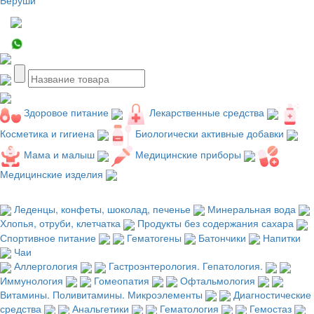
Здоровое питание
Лекарственные средства
Косметика и гигиена
Биологически активные добавки
Мама и малыш
Медицинские приборы
Медицинские изделия
Леденцы, конфеты, шоколад, печенье
Минеральная вода
Хлопья, отруби, клетчатка
Продукты без содержания сахара
Спортивное питание
Гематогены
Батончики
Напитки
Чаи
Аллергология
Гастроэнтерология. Гепатология.
Иммунология
Гомеопатия
Офтальмология
Витамины. Поливитамины. Микроэлементы
Диагностические
средства
Анальгетики
Гематология
Гемостаз