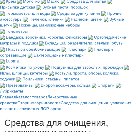
Крем
Молочко
Масло
Средства для мытья
Присыпка детская
Зубная паста, порошок
Термометры для воды
Средства для купания
Прочие
аксессуары
Пеленки, клеенки
Расчески, щетки
Зубные
щетки
Ножницы, маникюрные наборы
Тонометры
Бандажи, воротники, корсеты, фиксаторы
Ортопедические
матрасы и подушки
Вкладыши, разделители, стельки, обувь
Пластыри обезболивающие
Пластыри
Пластыри
согревающие
Бактерицидные пластыри
Luoma
Косметика по уходу
Подгузники для взрослых, прокладки
Иглы, шприцы, катетеры
Костыли, трости, опоры, коляски,
ходунки
Поильники, стаканы, пипетки
Презервативы
Вибромассажеры, кольца
Спирали
Лубриканты
Главная
Каталог товаров
Лекарственные
средства
Оториноларингология
Средства для очищения, увлажения
и защиты слизистых ЛОР-орган
Средства для очищения,
увлажения и защиты