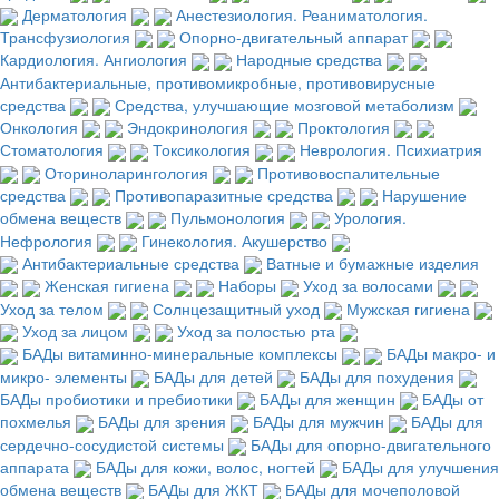
Дерматология
Анестезиология. Реаниматология.
Трансфузиология
Опорно-двигательный аппарат
Кардиология. Ангиология
Народные средства
Антибактериальные, противомикробные, противовирусные
средства
Средства, улучшающие мозговой метаболизм
Онкология
Эндокринология
Проктология
Стоматология
Токсикология
Неврология. Психиатрия
Оториноларингология
Противовоспалительные
средства
Противопаразитные средства
Нарушение
обмена веществ
Пульмонология
Урология.
Нефрология
Гинекология. Акушерство
Антибактериальные средства
Ватные и бумажные изделия
Женская гигиена
Наборы
Уход за волосами
Уход за телом
Солнцезащитный уход
Мужская гигиена
Уход за лицом
Уход за полостью рта
БАДы витаминно-минеральные комплексы
БАДы макро- и
микро- элементы
БАДы для детей
БАДы для похудения
БАДы пробиотики и пребиотики
БАДы для женщин
БАДы от
похмелья
БАДы для зрения
БАДы для мужчин
БАДы для
сердечно-сосудистой системы
БАДы для опорно-двигательного
аппарата
БАДы для кожи, волос, ногтей
БАДы для улучшения
обмена веществ
БАДы для ЖКТ
БАДы для мочеполовой