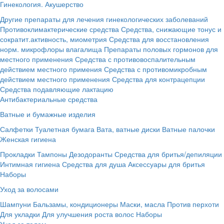
Гинекология. Акушерство
Другие препараты для лечения гинекологических заболеваний
Противоклимактерические средства
Средства, снижающие тонус и
сократит.активность, миометрия
Средства для восстановления
норм. микрофлоры влагалища
Препараты половых гормонов для
местного применения
Средства с противовоспалительным
действием местного примения
Средства с противомикробным
действием местного применения
Средства для контрацепции
Средства подавляющие лактацию
Антибактериальные средства
Ватные и бумажные изделия
Салфетки
Туалетная бумага
Вата, ватные диски
Ватные палочки
Женская гигиена
Прокладки
Тампоны
Дезодоранты
Средства для бритья/депиляции
Интимная гигиена
Средства для душа
Аксессуары для бритья
Наборы
Уход за волосами
Шампуни
Бальзамы, кондиционеры
Маски, масла
Против перхоти
Для укладки
Для улучшения роста волос
Наборы
Уход за телом