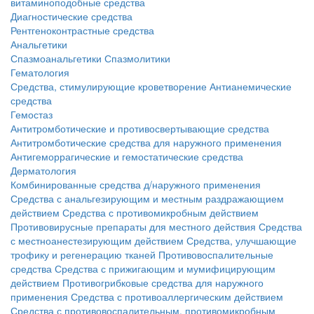
витаминоподобные средства
Диагностические средства
Рентгеноконтрастные средства
Анальгетики
Спазмоанальгетики
Спазмолитики
Гематология
Средства, стимулирующие кроветворение
Антианемические
средства
Гемостаз
Антитромботические и противосвертывающие средства
Антитромботические средства для наружного применения
Антигеморрагические и гемостатические средства
Дерматология
Комбинированные средства д/наружного применения
Средства с анальгезирующим и местным раздражающием
действием
Средства с противомикробным действием
Противовирусные препараты для местного действия
Средства
с местноанестезирующим действием
Средства, улучшающие
трофику и регенерацию тканей
Противовоспалительные
средства
Средства с прижигающим и мумифицирующим
действием
Противогрибковые средства для наружного
применения
Средства с противоаллергическим действием
Средства с противовоспалительным, противомикробным