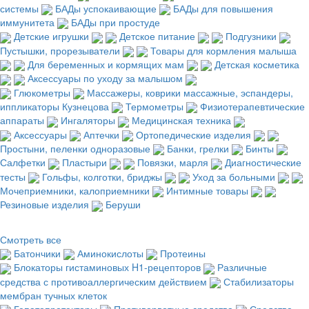
системы
БАДы успокаивающие
БАДы для повышения
иммунитета
БАДы при простуде
Детские игрушки
Детское питание
Подгузники
Пустышки, прорезыватели
Товары для кормления малыша
Для беременных и кормящих мам
Детская косметика
Аксессуары по уходу за малышом
Глюкометры
Массажеры, коврики массажные, эспандеры,
иппликаторы Кузнецова
Термометры
Физиотерапевтические
аппараты
Ингаляторы
Медицинская техника
Аксессуары
Аптечки
Ортопедические изделия
Простыни, пеленки одноразовые
Банки, грелки
Бинты
Салфетки
Пластыри
Повязки, марля
Диагностические
тесты
Гольфы, колготки, бриджы
Уход за больными
Мочеприемники, калоприемники
Интимные товары
Резиновые изделия
Беруши
Смотреть все
Батончики
Аминокислоты
Протеины
Блокаторы гистаминовых H1-рецепторов
Различные
средства с противоаллергическим действием
Стабилизаторы
мембран тучных клеток
Гепатопротекторы
Противорвотные средства
Средства,