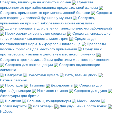
Средства, влияющие на азотистый обмен
Средства,
применяемые при заболеваниях предстательной железы
Средства, применяемые при мочекаменной болезни
Средства
для коррекции половой функции у мужчин
Средства,
применяемые при инф.заболеваниях мочевывод.путей
Другие препараты для лечения гинекологических заболеваний
Противоклимактерические средства
Средства, снижающие
тонус и сократит.активность, миометрия
Средства для
восстановления норм. микрофлоры влагалища
Препараты
половых гормонов для местного применения
Средства с
противовоспалительным действием местного примения
Средства с противомикробным действием местного применения
Средства для контрацепции
Средства подавляющие
лактацию
Салфетки
Туалетная бумага
Вата, ватные диски
Ватные палочки
Прокладки
Тампоны
Дезодоранты
Средства для
бритья/депиляции
Интимная гигиена
Средства для душа
Аксессуары для бритья
Шампуни
Бальзамы, кондиционеры
Маски, масла
Против перхоти
Для укладки
Для улучшения роста волос
Наборы