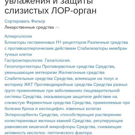
слизистых ЛОР-орган
Сортировать
Фильтр
Лекарственные средства
Аллергология
Блокаторы гистаминовых H1-рецепторов
Различные средства
с противоаллергическим действием
Стабилизаторы мембран
тучных клеток
Гастроэнтерология. Гепатология.
Гепатопротекторы
Противорвотные средства
Средства,
уменьшающие метеоризм
Желчегонные средства
Слабительные средства
Средства, влияющие на тонус и
моторику ЖКТ
Противодиарейные средства
Средства разных
групп применяемые при заболеваниях пищеварительной
системы
Средства, оказывающие защитное действие на
слизистую
Ферментные средства
Средства, применяемые при
болезни Крона и неспецифич. язвенных колитах
Энтеросорбенты
Средства, способствующие растворению
холестериновых желчных камней
Средства, регулирующие
равновесие кишечной микрофлоры
Средства, снижающие
активность кислотно- пептического фактора