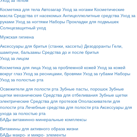
Косметика для тела
Автозагар
Уход за ногами
Косметические
масла
Средства от насекомых
Антицеллюлитные средства
Уход за
руками
Уход за ногтями
Наборы
Прокладки для подмышек
Солнцезащитный уход
Мужская гигиена
Аксессуары для бритья (станки, кассеты)
Дезодоранты
Гели,
шампуни, бальзамы
Средства до и после бритья
Уход за лицом
Косметика для лица
Уход за проблемной кожей
Уход за кожей
вокруг глаз
Уход за ресницами, бровями
Уход за губами
Наборы
Уход за полостью рта
Освежители для полости рта
Зубные пасты, порошок
Зубные
щетки механические
Средства для отбеливания
Зубные щетки
электрические
Средства для протезов
Ополаскиватели для
полости рта
Лечебные средства для полости рта
Аксессуары для
ухода за полостью рта
БАДы витаминно-минеральные комплексы
Витамины для активного образа жизни
БАДы макро- и микро- элементы