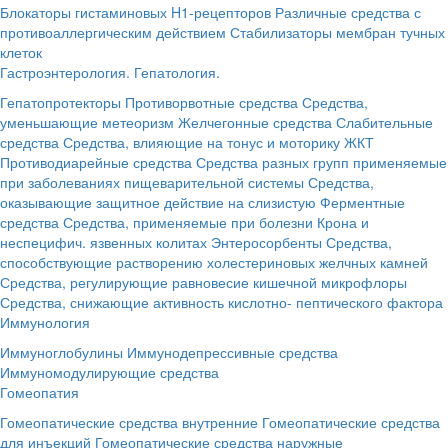
Блокаторы гистаминовых H1-рецепторов
Различные средства с
противоаллергическим действием
Стабилизаторы мембран тучных
клеток
Гастроэнтерология. Гепатология.
Гепатопротекторы
Противорвотные средства
Средства,
уменьшающие метеоризм
Желчегонные средства
Слабительные
средства
Средства, влияющие на тонус и моторику ЖКТ
Противодиарейные средства
Средства разных групп применяемые
при заболеваниях пищеварительной системы
Средства,
оказывающие защитное действие на слизистую
Ферментные
средства
Средства, применяемые при болезни Крона и
неспецифич. язвенных колитах
Энтеросорбенты
Средства,
способствующие растворению холестериновых желчных камней
Средства, регулирующие равновесие кишечной микрофлоры
Средства, снижающие активность кислотно- пептического фактора
Иммунология
Иммуноглобулины
Иммунодепрессивные средства
Иммуномодулирующие средства
Гомеопатия
Гомеопатические средства внутренние
Гомеопатические средства
для инъекций
Гомеопатические средства наружные