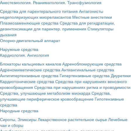
Анестезиология. Реаниматология. Трансфузиология
Средства для парентерального питания
Антагонисты
недеполяризующих миорелаксантов
Местные анестетики
Плазмозаменяющие средства
Средства для регидратации,
дезинтоксикации для парентер. применения
Стимуляторы
дыхания
Опорно-двигательный аппарат
Наружные средства
Кардиология. Ангиология
Блокаторы кальциевых каналов
Адреноблокирующие средства
Адреномиметические средства
Антиангинальные средства
Антигипертензивные средства
Гипертензивные средства
Диуретики
Кардиотонические средства
Средства при нарушениях венозного
кровообращения
Средства при нарушениях ритма и проводимости
Средства, улучшающие метаболизм миокарда
Средства,
улучшающие периферическое кровообращение
Гипотензивные
средства
Народные средства
Сиропы, Эликсиры
Лекарственное растительное сырье
Лечебные
чаи и сборы
Антибактериальные, противомикробные, противовирусные