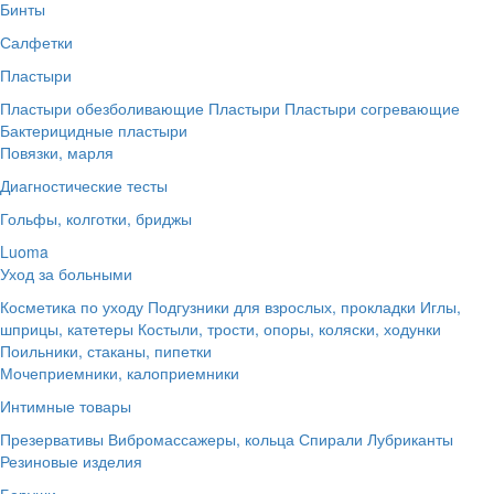
Бинты
Салфетки
Пластыри
Пластыри обезболивающие
Пластыри
Пластыри согревающие
Бактерицидные пластыри
Повязки, марля
Диагностические тесты
Гольфы, колготки, бриджы
Luoma
Уход за больными
Косметика по уходу
Подгузники для взрослых, прокладки
Иглы,
шприцы, катетеры
Костыли, трости, опоры, коляски, ходунки
Поильники, стаканы, пипетки
Мочеприемники, калоприемники
Интимные товары
Презервативы
Вибромассажеры, кольца
Спирали
Лубриканты
Резиновые изделия
Беруши