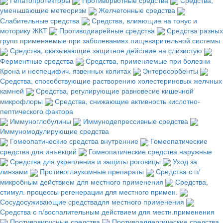
уменьшающие метеоризм
Желчегонные средства
Слабительные средства
Средства, влияющие на тонус и
моторику ЖКТ
Противодиарейные средства
Средства разных
групп применяемые при заболеваниях пищеварительной системы
Средства, оказывающие защитное действие на слизистую
Ферментные средства
Средства, применяемые при болезни
Крона и неспецифич. язвенных колитах
Энтеросорбенты
Средства, способствующие растворению холестериновых желчных
камней
Средства, регулирующие равновесие кишечной
микрофлоры
Средства, снижающие активность кислотно-
пептического фактора
Иммуноглобулины
Иммунодепрессивные средства
Иммуномодулирующие средства
Гомеопатические средства внутренние
Гомеопатические
средства для инъекций
Гомеопатические средства наружные
Средства для укрепления и защиты роговицы
Уход за
линзами
Противоглаукомные препараты
Средства с п/
микробным действием для местного применения
Средства,
стимул. процессы регенерации для местного примен.
Сосудосуживающие средствадля местного применения
Средства с п/воспалительным действием для местн.применения
Противовирусные средства
Противоаллергические средства