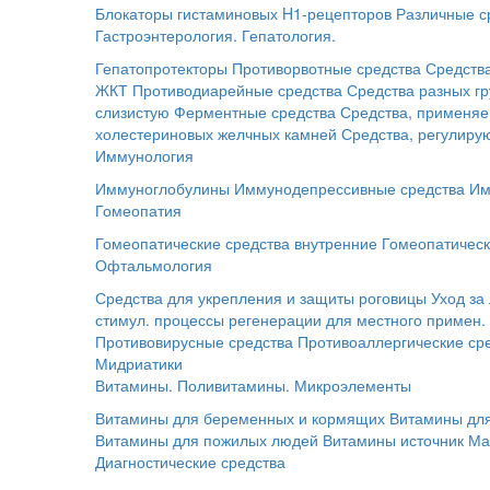
Блокаторы гистаминовых H1-рецепторов
Различные с
Гастроэнтерология. Гепатология.
Гепатопротекторы
Противорвотные средства
Средств
ЖКТ
Противодиарейные средства
Средства разных г
слизистую
Ферментные средства
Средства, применяе
холестериновых желчных камней
Средства, регулир
Иммунология
Иммуноглобулины
Иммунодепрессивные средства
Им
Гомеопатия
Гомеопатические средства внутренние
Гомеопатическ
Офтальмология
Средства для укрепления и защиты роговицы
Уход за
стимул. процессы регенерации для местного примен.
Противовирусные средства
Противоаллергические ср
Мидриатики
Витамины. Поливитамины. Микроэлементы
Витамины для беременных и кормящих
Витамины для
Витамины для пожилых людей
Витамины источник Ма
Диагностические средства