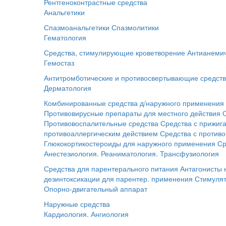
Рентгеноконтрастные средства
Анальгетики
Спазмоанальгетики
Спазмолитики
Гематология
Средства, стимулирующие кроветворение
Антианемич
Гемостаз
Антитромботические и противосвертывающие средст
Дерматология
Комбинированные средства д/наружного применения
Противовирусные препараты для местного действия
Противовоспалительные средства
Средства с прижи
противоаллергическим действием
Средства с против
Глюкокортикостероиды для наружного применения
Ср
Анестезиология. Реаниматология. Трансфузиология
Средства для парентерального питания
Антагонисты
дезинтоксикации для парентер. применения
Стимуля
Опорно-двигательный аппарат
Наружные средства
Кардиология. Ангиология