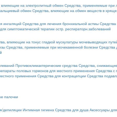
, влияющие на электролитный обмен
Средства, применяемые при 
кальциевый обмен
Средства, влияющие на обмен веществ в хряще
я ингаляций
Средства для лечения бронхиальной астмы
Средства 
для симптоматической терапии остр. респираторн.заболеваний
тва, влияющие на тонус гладкой мускулатуры мочевыводящих путе
езы
Средства, применяемые при мочекаменной болезни
Средства 
й
олеваний
Противоклимактерические средства
Средства, снижающие 
репараты половых гормонов для местного применения
Средства с
местного применения
Средства для контрацепции
Средства подав
ые палочки
ья/депиляции
Интимная гигиена
Средства для душа
Аксессуары для