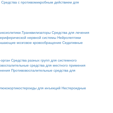
я
Средства с противомикробным действием для
нксиолитики.Транквилизаторы
Средства для лечения
периферической нервной системы
Нейролептики
учшающие мозговое кровообращение
Седативные
-орган
Средства разных групп для системного
овоспалительные средства для местного примения
енения
Противовоспалительные средства для
люкокортикостероиды для инъекций
Нестероидные