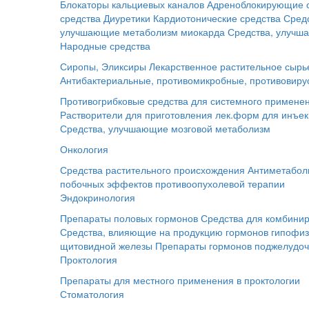
Блокаторы кальциевых каналов
Адреноблокирующие 
средства
Диуретики
Кардиотонические средства
Сред
улучшающие метаболизм миокарда
Средства, улучш
Народные средства
Сиропы, Эликсиры
Лекарственное растительное сырь
Антибактериальные, противомикробные, противовиру
Противогрибковые средства для системного примене
Растворители для приготовления лек.форм для инъе
Средства, улучшающие мозговой метаболизм
Онкология
Средства растительного происхождения
Антиметабол
побочных эффектов противоопухолевой терапии
Эндокринология
Препараты половых гормонов
Средства для комбинир
Средства, влияющие на продукцию гормонов гипофи
щитовидной железы
Препараты гормонов поджелудо
Проктология
Препараты для местного применения в проктологии
Стоматология