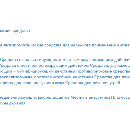
еские средства
ва
Антитромботические средства для наружного применения
Антиге
Средства с анальгезирующим и местным раздражающием действ
Средства с местноанестезирующим действием
Средства, улучшающ
гающим и мумифицирующим действием
Противогрибковые средств
овоспалительным, противомикробным действием
Средства для лече
едства для лечения сухости кожи
Средства для лечения угрей
 недеполяризующих миорелаксантов
Местные анестетики
Плазмоза
торы дыхания