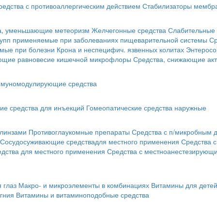
редства с противоаллергическим действием
Стабилизаторы мембра
а, уменьшающие метеоризм
Желчегонные средства
Слабительные 
рупп применяемые при заболеваниях пищеварительной системы
Ср
мые при болезни Крона и неспецифич. язвенных колитах
Энтеросо
ующие равновесие кишечной микрофлоры
Средства, снижающие акт
муномодулирующие средства
ие средства для инъекций
Гомеопатические средства наружные
 линзами
Противоглаукомные препараты
Средства с п/микробным 
Сосудосуживающие средствадля местного применения
Средства 
едства для местного применения
Средства с местноанестезирующ
 глаз
Макро- и микроэлементы в комбинациях
Витамины для дете
гния
Витамины и витаминоподобные средства