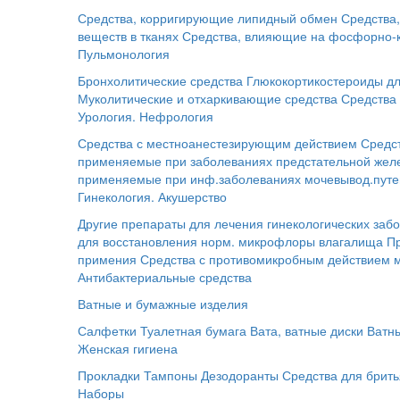
Средства, корригирующие липидный обмен
Средства
веществ в тканях
Средства, влияющие на фосфорно-
Пульмонология
Бронхолитические средства
Глюкокортикостероиды дл
Муколитические и отхаркивающие средства
Средства 
Урология. Нефрология
Средства с местноанестезирующим действием
Средс
применяемые при заболеваниях предстательной жел
применяемые при инф.заболеваниях мочевывод.путе
Гинекология. Акушерство
Другие препараты для лечения гинекологических заб
для восстановления норм. микрофлоры влагалища
П
примения
Средства с противомикробным действием 
Антибактериальные средства
Ватные и бумажные изделия
Салфетки
Туалетная бумага
Вата, ватные диски
Ватн
Женская гигиена
Прокладки
Тампоны
Дезодоранты
Средства для брит
Наборы