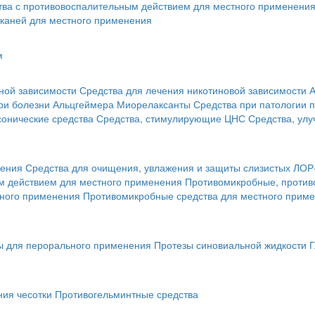
тва с противовоспалительным действием для местного применени
каней для местного применения
м
ной зависимости
Средства для лечения никотиновой зависимости
А
ри болезни Альцгеймера
Миорелаксанты
Средства при патологии 
онические средства
Средства, стимулирующие ЦНС
Средства, ул
нения
Средства для очищения, увлажения и защиты слизистых ЛОР
 действием для местного применения
Противомикробные, против
тного применения
Противомикробные средства для местного прим
ы для перорального применения
Протезы синовиальной жидкости
Г
ния чесотки
Противогельминтные средства