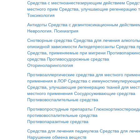
Средства с местноанестезирующим действием
Средс
местного прим
Средства, улучшающие регенерацию т
Токсикология
Антидоты
Средства с дезинтоксикационным действие
Неврология. Психиатрия
Снотворные средства
Средства для лечения алкоголь
опиоидной зависимости
Антидепрессанты
Средства п
Средства, применяемые при мигрени
Противопаркинс
средства
Противосудорожные средства
Оториноларингология
Противоаллергические средства для местного приме
применения в ЛОР
Средства с иммуностимулирующим
Средства, улучшающие регенерацию тканей для мес
местного применения
Сосудосуживающие средства
Противовоспалительные средства
Противопростудные препараты
Глюкокортикостероид
противовоспалительные средства
Противопаразитные средства
Средства для лечения педикулеза
Средства для лече
Нарушение обмена веществ