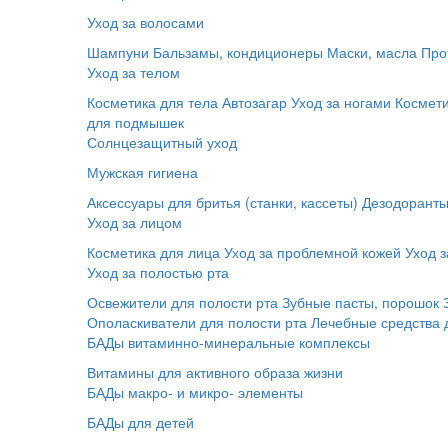
Уход за волосами
Шампуни
Бальзамы, кондиционеры
Маски, масла
Про
Уход за телом
Косметика для тела
Автозагар
Уход за ногами
Космет
для подмышек
Солнцезащитный уход
Мужская гигиена
Аксессуары для бритья (станки, кассеты)
Дезодорант
Уход за лицом
Косметика для лица
Уход за проблемной кожей
Уход з
Уход за полостью рта
Освежители для полости рта
Зубные пасты, порошок
Ополаскиватели для полости рта
Лечебные средства 
БАДы витаминно-минеральные комплексы
Витамины для активного образа жизни
БАДы макро- и микро- элементы
БАДы для детей