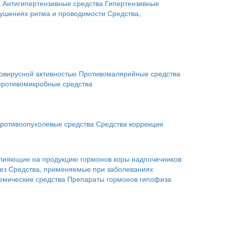
а
Антигипертензивные средства
Гипертензивные
рушениях ритма и проводимости
Средства,
овирусной активностью
Противомалярийные средства
противомикробные средства
ротивоопухолевые средства
Средства коррекции
влияющие на продукцию гормонов коры надпочечников
ез
Средства, применяемые при заболеваниях
емические средства
Препараты гормонов гипофиза