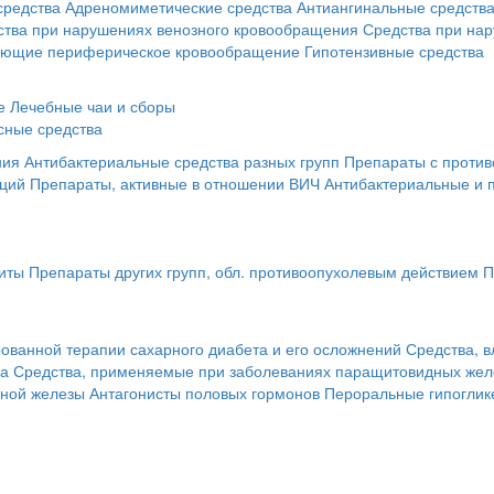
средства
Адреномиметические средства
Антиангинальные средств
ства при нарушениях венозного кровообращения
Средства при на
ающие периферическое кровообращение
Гипотензивные средства
е
Лечебные чаи и сборы
сные средства
ния
Антибактериальные средства разных групп
Препараты с против
кций
Препараты, активные в отношении ВИЧ
Антибактериальные и 
иты
Препараты других групп, обл. противоопухолевым действием
П
ованной терапии сахарного диабета и его осложнений
Средства, 
за
Средства, применяемые при заболеваниях паращитовидных жел
чной железы
Антагонисты половых гормонов
Пероральные гипоглик