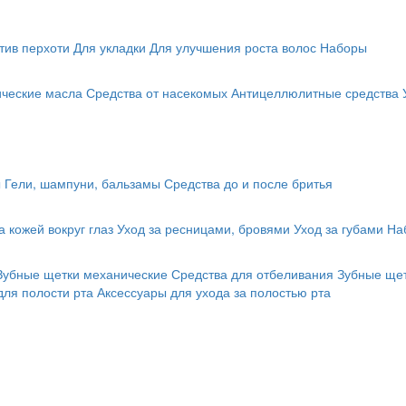
тив перхоти
Для укладки
Для улучшения роста волос
Наборы
ические масла
Средства от насекомых
Антицеллюлитные средства
ы
Гели, шампуни, бальзамы
Средства до и после бритья
а кожей вокруг глаз
Уход за ресницами, бровями
Уход за губами
На
Зубные щетки механические
Средства для отбеливания
Зубные щет
для полости рта
Аксессуары для ухода за полостью рта