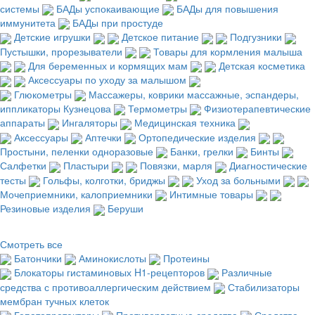
системы
БАДы успокаивающие
БАДы для повышения
иммунитета
БАДы при простуде
Детские игрушки
Детское питание
Подгузники
Пустышки, прорезыватели
Товары для кормления малыша
Для беременных и кормящих мам
Детская косметика
Аксессуары по уходу за малышом
Глюкометры
Массажеры, коврики массажные, эспандеры,
иппликаторы Кузнецова
Термометры
Физиотерапевтические
аппараты
Ингаляторы
Медицинская техника
Аксессуары
Аптечки
Ортопедические изделия
Простыни, пеленки одноразовые
Банки, грелки
Бинты
Салфетки
Пластыри
Повязки, марля
Диагностические
тесты
Гольфы, колготки, бриджы
Уход за больными
Мочеприемники, калоприемники
Интимные товары
Резиновые изделия
Беруши
Смотреть все
Батончики
Аминокислоты
Протеины
Блокаторы гистаминовых H1-рецепторов
Различные
средства с противоаллергическим действием
Стабилизаторы
мембран тучных клеток
Гепатопротекторы
Противорвотные средства
Средства,