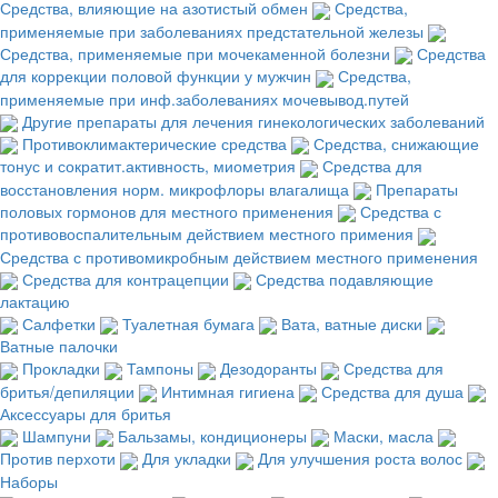
Средства, влияющие на азотистый обмен
Средства,
применяемые при заболеваниях предстательной железы
Средства, применяемые при мочекаменной болезни
Средства
для коррекции половой функции у мужчин
Средства,
применяемые при инф.заболеваниях мочевывод.путей
Другие препараты для лечения гинекологических заболеваний
Противоклимактерические средства
Средства, снижающие
тонус и сократит.активность, миометрия
Средства для
восстановления норм. микрофлоры влагалища
Препараты
половых гормонов для местного применения
Средства с
противовоспалительным действием местного примения
Средства с противомикробным действием местного применения
Средства для контрацепции
Средства подавляющие
лактацию
Салфетки
Туалетная бумага
Вата, ватные диски
Ватные палочки
Прокладки
Тампоны
Дезодоранты
Средства для
бритья/депиляции
Интимная гигиена
Средства для душа
Аксессуары для бритья
Шампуни
Бальзамы, кондиционеры
Маски, масла
Против перхоти
Для укладки
Для улучшения роста волос
Наборы