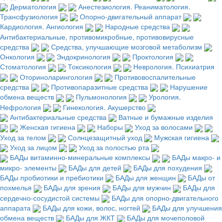
Дерматология
Анестезиология. Реаниматология.
Трансфузиология
Опорно-двигательный аппарат
Кардиология. Ангиология
Народные средства
Антибактериальные, противомикробные, противовирусные
средства
Средства, улучшающие мозговой метаболизм
Онкология
Эндокринология
Проктология
Стоматология
Токсикология
Неврология. Психиатрия
Оториноларингология
Противовоспалительные
средства
Противопаразитные средства
Нарушение
обмена веществ
Пульмонология
Урология.
Нефрология
Гинекология. Акушерство
Антибактериальные средства
Ватные и бумажные изделия
Женская гигиена
Наборы
Уход за волосами
Уход за телом
Солнцезащитный уход
Мужская гигиена
Уход за лицом
Уход за полостью рта
БАДы витаминно-минеральные комплексы
БАДы макро- и
микро- элементы
БАДы для детей
БАДы для похудения
БАДы пробиотики и пребиотики
БАДы для женщин
БАДы от
похмелья
БАДы для зрения
БАДы для мужчин
БАДы для
сердечно-сосудистой системы
БАДы для опорно-двигательного
аппарата
БАДы для кожи, волос, ногтей
БАДы для улучшения
обмена веществ
БАДы для ЖКТ
БАДы для мочеполовой