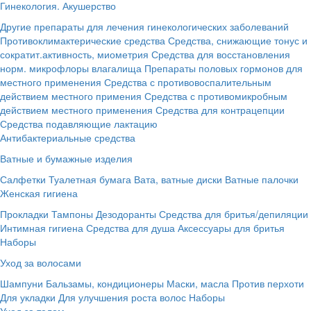
Гинекология. Акушерство
Другие препараты для лечения гинекологических заболеваний
Противоклимактерические средства
Средства, снижающие тонус и
сократит.активность, миометрия
Средства для восстановления
норм. микрофлоры влагалища
Препараты половых гормонов для
местного применения
Средства с противовоспалительным
действием местного примения
Средства с противомикробным
действием местного применения
Средства для контрацепции
Средства подавляющие лактацию
Антибактериальные средства
Ватные и бумажные изделия
Салфетки
Туалетная бумага
Вата, ватные диски
Ватные палочки
Женская гигиена
Прокладки
Тампоны
Дезодоранты
Средства для бритья/депиляции
Интимная гигиена
Средства для душа
Аксессуары для бритья
Наборы
Уход за волосами
Шампуни
Бальзамы, кондиционеры
Маски, масла
Против перхоти
Для укладки
Для улучшения роста волос
Наборы
Уход за телом