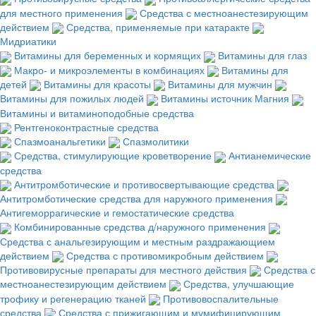
для местного применения
Средства с местноанестезирующим
действием
Средства, применяемые при катаракте
Мидриатики
Витамины для беременных и кормящих
Витамины для глаз
Макро- и микроэлементы в комбинациях
Витамины для
детей
Витамины для красоты
Витамины для мужчин
Витамины для пожилых людей
Витамины источник Магния
Витамины и витаминоподобные средства
Рентгеноконтрастные средства
Спазмоанальгетики
Спазмолитики
Средства, стимулирующие кроветворение
Антианемические
средства
Антитромботические и противосвертывающие средства
Антитромботические средства для наружного применения
Антигеморрагические и гемостатические средства
Комбинированные средства д/наружного применения
Средства с анальгезирующим и местным раздражающием
действием
Средства с противомикробным действием
Противовирусные препараты для местного действия
Средства с
местноанестезирующим действием
Средства, улучшающие
трофику и регенерацию тканей
Противовоспалительные
средства
Средства с прижигающим и мумифицирующим