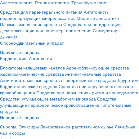
Анестезиология. Реаниматология. Трансфузиология
Средства для парентерального питания
Антагонисты
недеполяризующих миорелаксантов
Местные анестетики
Плазмозаменяющие средства
Средства для регидратации,
дезинтоксикации для парентер. применения
Стимуляторы
дыхания
Опорно-двигательный аппарат
Наружные средства
Кардиология. Ангиология
Блокаторы кальциевых каналов
Адреноблокирующие средства
Адреномиметические средства
Антиангинальные средства
Антигипертензивные средства
Гипертензивные средства
Диуретики
Кардиотонические средства
Средства при нарушениях венозного
кровообращения
Средства при нарушениях ритма и проводимости
Средства, улучшающие метаболизм миокарда
Средства,
улучшающие периферическое кровообращение
Гипотензивные
средства
Народные средства
Сиропы, Эликсиры
Лекарственное растительное сырье
Лечебные
чаи и сборы
Антибактериальные, противомикробные, противовирусные