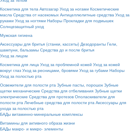
Косметика для тела
Автозагар
Уход за ногами
Косметические
масла
Средства от насекомых
Антицеллюлитные средства
Уход за
руками
Уход за ногтями
Наборы
Прокладки для подмышек
Солнцезащитный уход
Мужская гигиена
Аксессуары для бритья (станки, кассеты)
Дезодоранты
Гели,
шампуни, бальзамы
Средства до и после бритья
Уход за лицом
Косметика для лица
Уход за проблемной кожей
Уход за кожей
вокруг глаз
Уход за ресницами, бровями
Уход за губами
Наборы
Уход за полостью рта
Освежители для полости рта
Зубные пасты, порошок
Зубные
щетки механические
Средства для отбеливания
Зубные щетки
электрические
Средства для протезов
Ополаскиватели для
полости рта
Лечебные средства для полости рта
Аксессуары для
ухода за полостью рта
БАДы витаминно-минеральные комплексы
Витамины для активного образа жизни
БАДы макро- и микро- элементы