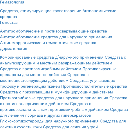
Гематология
Средства, стимулирующие кроветворение
Антианемические
средства
Гемостаз
Антитромботические и противосвертывающие средства
Антитромботические средства для наружного применения
Антигеморрагические и гемостатические средства
Дерматология
Комбинированные средства д/наружного применения
Средства с
анальгезирующим и местным раздражающием действием
Средства с противомикробным действием
Противовирусные
препараты для местного действия
Средства с
местноанестезирующим действием
Средства, улучшающие
трофику и регенерацию тканей
Противовоспалительные средства
Средства с прижигающим и мумифицирующим действием
Противогрибковые средства для наружного применения
Средства
с противоаллергическим действием
Средства с
противовоспалительным, противомикробным действием
Средства
для лечения псориаза и других гиперкератозов
Глюкокортикостероиды для наружного применения
Средства для
лечения сухости кожи
Средства для лечения угрей