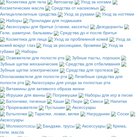
Косметика для тела
Автозагар
Уход за ногами
Косметические масла
Средства от насекомых
Антицеллюлитные средства
Уход за руками
Уход за ногтями
Наборы
Прокладки для подмышек
Аксессуары для бритья (станки, кассеты)
Дезодоранты
Гели, шампуни, бальзамы
Средства до и после бритья
Косметика для лица
Уход за проблемной кожей
Уход за
кожей вокруг глаз
Уход за ресницами, бровями
Уход за
губами
Наборы
Освежители для полости рта
Зубные пасты, порошок
Зубные щетки механические
Средства для отбеливания
Зубные щетки электрические
Средства для протезов
Ополаскиватели для полости рта
Лечебные средства для
полости рта
Аксессуары для ухода за полостью рта
Витамины для активного образа жизни
Игрушки для ванны
Погремушки
Наборы для игр в песке
Батончики, печенье
Каши
Пюре
Смеси
Напитки
Прорезыватели
Пустышки
Аксессуары
Бутылочки
Тарелки, ложки, вилки
Нагрудники
Соски
Аксессуары
Молокоотсосы
Бандажи, трусы
Аксессуары
Крема,
гели, масла