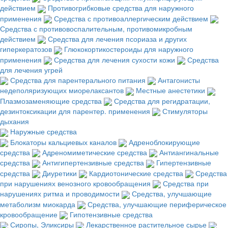
действием
Противогрибковые средства для наружного
применения
Средства с противоаллергическим действием
Средства с противовоспалительным, противомикробным
действием
Средства для лечения псориаза и других
гиперкератозов
Глюкокортикостероиды для наружного
применения
Средства для лечения сухости кожи
Средства
для лечения угрей
Средства для парентерального питания
Антагонисты
недеполяризующих миорелаксантов
Местные анестетики
Плазмозаменяющие средства
Средства для регидратации,
дезинтоксикации для парентер. применения
Стимуляторы
дыхания
Наружные средства
Блокаторы кальциевых каналов
Адреноблокирующие
средства
Адреномиметические средства
Антиангинальные
средства
Антигипертензивные средства
Гипертензивные
средства
Диуретики
Кардиотонические средства
Средства
при нарушениях венозного кровообращения
Средства при
нарушениях ритма и проводимости
Средства, улучшающие
метаболизм миокарда
Средства, улучшающие периферическое
кровообращение
Гипотензивные средства
Сиропы, Эликсиры
Лекарственное растительное сырье