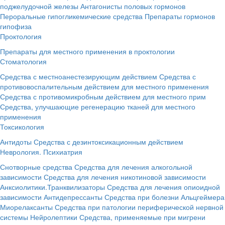
поджелудочной железы
Антагонисты половых гормонов
Пероральные гипогликемические средства
Препараты гормонов
гипофиза
Проктология
Препараты для местного применения в проктологии
Стоматология
Средства с местноанестезирующим действием
Средства с
противовоспалительным действием для местного применения
Средства с противомикробным действием для местного прим
Средства, улучшающие регенерацию тканей для местного
применения
Токсикология
Антидоты
Средства с дезинтоксикационным действием
Неврология. Психиатрия
Снотворные средства
Средства для лечения алкогольной
зависимости
Средства для лечения никотиновой зависимости
Анксиолитики.Транквилизаторы
Средства для лечения опиоидной
зависимости
Антидепрессанты
Средства при болезни Альцгеймера
Миорелаксанты
Средства при патологии периферической нервной
системы
Нейролептики
Средства, применяемые при мигрени