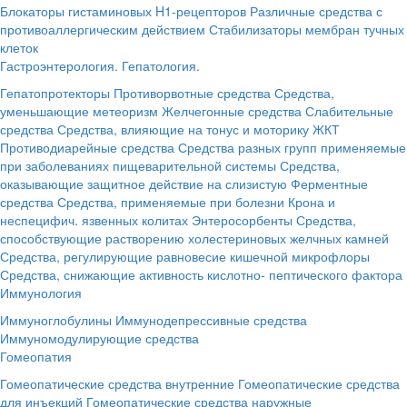
Блокаторы гистаминовых H1-рецепторов
Различные средства с
противоаллергическим действием
Стабилизаторы мембран тучных
клеток
Гастроэнтерология. Гепатология.
Гепатопротекторы
Противорвотные средства
Средства,
уменьшающие метеоризм
Желчегонные средства
Слабительные
средства
Средства, влияющие на тонус и моторику ЖКТ
Противодиарейные средства
Средства разных групп применяемые
при заболеваниях пищеварительной системы
Средства,
оказывающие защитное действие на слизистую
Ферментные
средства
Средства, применяемые при болезни Крона и
неспецифич. язвенных колитах
Энтеросорбенты
Средства,
способствующие растворению холестериновых желчных камней
Средства, регулирующие равновесие кишечной микрофлоры
Средства, снижающие активность кислотно- пептического фактора
Иммунология
Иммуноглобулины
Иммунодепрессивные средства
Иммуномодулирующие средства
Гомеопатия
Гомеопатические средства внутренние
Гомеопатические средства
для инъекций
Гомеопатические средства наружные