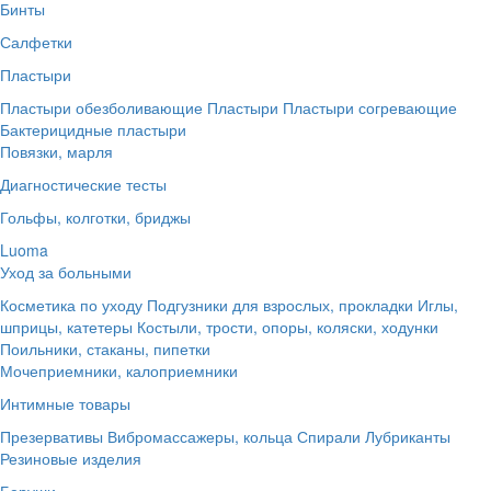
Бинты
Салфетки
Пластыри
Пластыри обезболивающие
Пластыри
Пластыри согревающие
Бактерицидные пластыри
Повязки, марля
Диагностические тесты
Гольфы, колготки, бриджы
Luoma
Уход за больными
Косметика по уходу
Подгузники для взрослых, прокладки
Иглы,
шприцы, катетеры
Костыли, трости, опоры, коляски, ходунки
Поильники, стаканы, пипетки
Мочеприемники, калоприемники
Интимные товары
Презервативы
Вибромассажеры, кольца
Спирали
Лубриканты
Резиновые изделия
Беруши