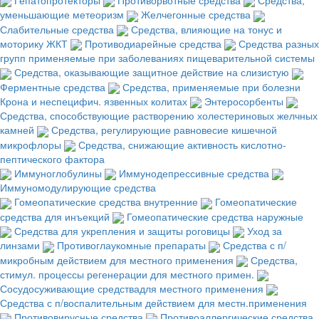
уменьшающие метеоризм
Желчегонные средства
Слабительные средства
Средства, влияющие на тонус и
моторику ЖКТ
Противодиарейные средства
Средства разных
групп применяемые при заболеваниях пищеварительной системы
Средства, оказывающие защитное действие на слизистую
Ферментные средства
Средства, применяемые при болезни
Крона и неспецифич. язвенных колитах
Энтеросорбенты
Средства, способствующие растворению холестериновых желчных
камней
Средства, регулирующие равновесие кишечной
микрофлоры
Средства, снижающие активность кислотно-
пептического фактора
Иммуноглобулины
Иммунодепрессивные средства
Иммуномодулирующие средства
Гомеопатические средства внутренние
Гомеопатические
средства для инъекций
Гомеопатические средства наружные
Средства для укрепления и защиты роговицы
Уход за
линзами
Противоглаукомные препараты
Средства с п/
микробным действием для местного применения
Средства,
стимул. процессы регенерации для местного примен.
Сосудосуживающие средствадля местного применения
Средства с п/воспалительным действием для местн.применения
Противовирусные средства
Противоаллергические средства