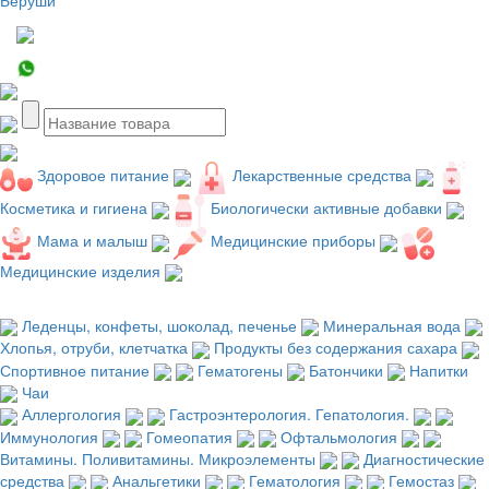
Здоровое питание
Лекарственные средства
Косметика и гигиена
Биологически активные добавки
Мама и малыш
Медицинские приборы
Медицинские изделия
Леденцы, конфеты, шоколад, печенье
Минеральная вода
Хлопья, отруби, клетчатка
Продукты без содержания сахара
Спортивное питание
Гематогены
Батончики
Напитки
Чаи
Аллергология
Гастроэнтерология. Гепатология.
Иммунология
Гомеопатия
Офтальмология
Витамины. Поливитамины. Микроэлементы
Диагностические
средства
Анальгетики
Гематология
Гемостаз