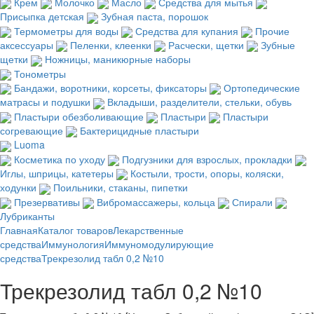
Крем
Молочко
Масло
Средства для мытья
Присыпка детская
Зубная паста, порошок
Термометры для воды
Средства для купания
Прочие
аксессуары
Пеленки, клеенки
Расчески, щетки
Зубные
щетки
Ножницы, маникюрные наборы
Тонометры
Бандажи, воротники, корсеты, фиксаторы
Ортопедические
матрасы и подушки
Вкладыши, разделители, стельки, обувь
Пластыри обезболивающие
Пластыри
Пластыри
согревающие
Бактерицидные пластыри
Luoma
Косметика по уходу
Подгузники для взрослых, прокладки
Иглы, шприцы, катетеры
Костыли, трости, опоры, коляски,
ходунки
Поильники, стаканы, пипетки
Презервативы
Вибромассажеры, кольца
Спирали
Лубриканты
Главная
Каталог товаров
Лекарственные
средства
Иммунология
Иммуномодулирующие
средства
Трекрезолид табл 0,2 №10
Трекрезолид табл 0,2 №10