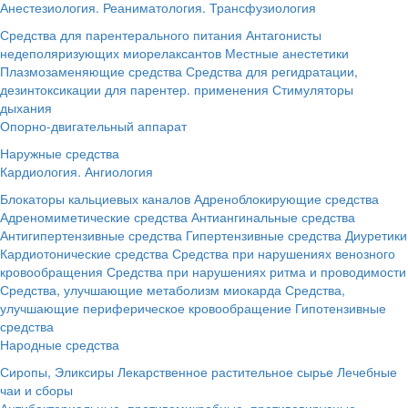
Анестезиология. Реаниматология. Трансфузиология
Средства для парентерального питания
Антагонисты
недеполяризующих миорелаксантов
Местные анестетики
Плазмозаменяющие средства
Средства для регидратации,
дезинтоксикации для парентер. применения
Стимуляторы
дыхания
Опорно-двигательный аппарат
Наружные средства
Кардиология. Ангиология
Блокаторы кальциевых каналов
Адреноблокирующие средства
Адреномиметические средства
Антиангинальные средства
Антигипертензивные средства
Гипертензивные средства
Диуретики
Кардиотонические средства
Средства при нарушениях венозного
кровообращения
Средства при нарушениях ритма и проводимости
Средства, улучшающие метаболизм миокарда
Средства,
улучшающие периферическое кровообращение
Гипотензивные
средства
Народные средства
Сиропы, Эликсиры
Лекарственное растительное сырье
Лечебные
чаи и сборы
Антибактериальные, противомикробные, противовирусные