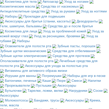
Косметика для тела
Автозагар
Уход за ногами
Косметические масла
Средства от насекомых
Антицеллюлитные средства
Уход за руками
Уход за ногтями
Наборы
Прокладки для подмышек
Аксессуары для бритья (станки, кассеты)
Дезодоранты
Гели, шампуни, бальзамы
Средства до и после бритья
Косметика для лица
Уход за проблемной кожей
Уход за
кожей вокруг глаз
Уход за ресницами, бровями
Уход за
губами
Наборы
Освежители для полости рта
Зубные пасты, порошок
Зубные щетки механические
Средства для отбеливания
Зубные щетки электрические
Средства для протезов
Ополаскиватели для полости рта
Лечебные средства для
полости рта
Аксессуары для ухода за полостью рта
Витамины для активного образа жизни
Игрушки для ванны
Погремушки
Наборы для игр в песке
Батончики, печенье
Каши
Пюре
Смеси
Напитки
Прорезыватели
Пустышки
Аксессуары
Бутылочки
Тарелки, ложки, вилки
Нагрудники
Соски
Аксессуары
Молокоотсосы
Бандажи, трусы
Аксессуары
Крема,
гели, масла