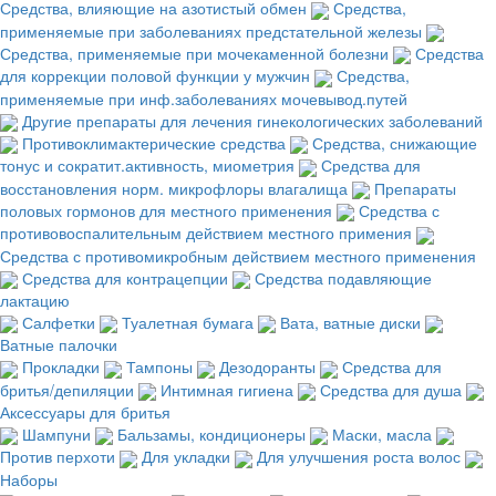
Средства, влияющие на азотистый обмен
Средства,
применяемые при заболеваниях предстательной железы
Средства, применяемые при мочекаменной болезни
Средства
для коррекции половой функции у мужчин
Средства,
применяемые при инф.заболеваниях мочевывод.путей
Другие препараты для лечения гинекологических заболеваний
Противоклимактерические средства
Средства, снижающие
тонус и сократит.активность, миометрия
Средства для
восстановления норм. микрофлоры влагалища
Препараты
половых гормонов для местного применения
Средства с
противовоспалительным действием местного примения
Средства с противомикробным действием местного применения
Средства для контрацепции
Средства подавляющие
лактацию
Салфетки
Туалетная бумага
Вата, ватные диски
Ватные палочки
Прокладки
Тампоны
Дезодоранты
Средства для
бритья/депиляции
Интимная гигиена
Средства для душа
Аксессуары для бритья
Шампуни
Бальзамы, кондиционеры
Маски, масла
Против перхоти
Для укладки
Для улучшения роста волос
Наборы