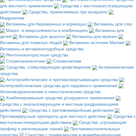
для местного применения
Средства с местноанестезирующим
действием
Средства, применяемые при катаракте
Мидриатики
Витамины для беременных и кормящих
Витамины для глаз
Макро- и микроэлементы в комбинациях
Витамины для
детей
Витамины для красоты
Витамины для мужчин
Витамины для пожилых людей
Витамины источник Магния
Витамины и витаминоподобные средства
Рентгеноконтрастные средства
Спазмоанальгетики
Спазмолитики
Средства, стимулирующие кроветворение
Антианемические
средства
Антитромботические и противосвертывающие средства
Антитромботические средства для наружного применения
Антигеморрагические и гемостатические средства
Комбинированные средства д/наружного применения
Средства с анальгезирующим и местным раздражающием
действием
Средства с противомикробным действием
Противовирусные препараты для местного действия
Средства с
местноанестезирующим действием
Средства, улучшающие
трофику и регенерацию тканей
Противовоспалительные
средства
Средства с прижигающим и мумифицирующим