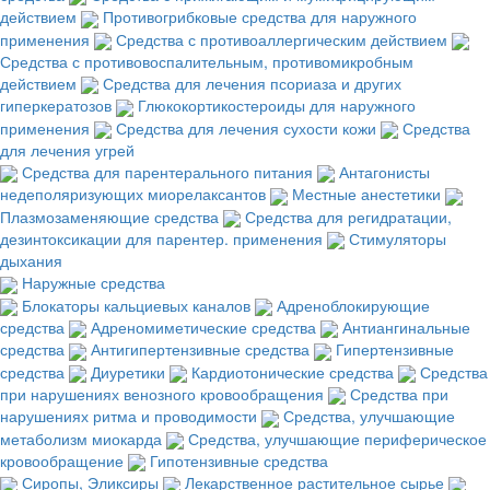
действием
Противогрибковые средства для наружного
применения
Средства с противоаллергическим действием
Средства с противовоспалительным, противомикробным
действием
Средства для лечения псориаза и других
гиперкератозов
Глюкокортикостероиды для наружного
применения
Средства для лечения сухости кожи
Средства
для лечения угрей
Средства для парентерального питания
Антагонисты
недеполяризующих миорелаксантов
Местные анестетики
Плазмозаменяющие средства
Средства для регидратации,
дезинтоксикации для парентер. применения
Стимуляторы
дыхания
Наружные средства
Блокаторы кальциевых каналов
Адреноблокирующие
средства
Адреномиметические средства
Антиангинальные
средства
Антигипертензивные средства
Гипертензивные
средства
Диуретики
Кардиотонические средства
Средства
при нарушениях венозного кровообращения
Средства при
нарушениях ритма и проводимости
Средства, улучшающие
метаболизм миокарда
Средства, улучшающие периферическое
кровообращение
Гипотензивные средства
Сиропы, Эликсиры
Лекарственное растительное сырье