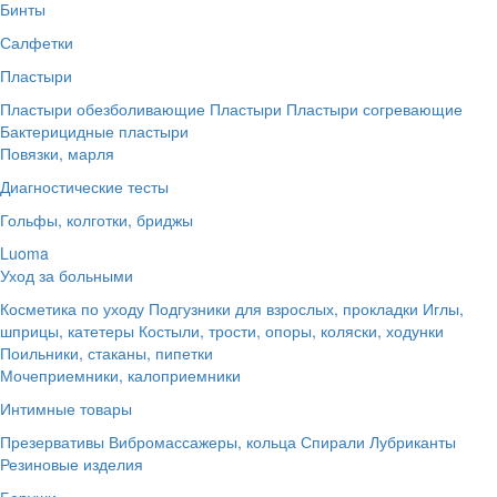
Бинты
Салфетки
Пластыри
Пластыри обезболивающие
Пластыри
Пластыри согревающие
Бактерицидные пластыри
Повязки, марля
Диагностические тесты
Гольфы, колготки, бриджы
Luoma
Уход за больными
Косметика по уходу
Подгузники для взрослых, прокладки
Иглы,
шприцы, катетеры
Костыли, трости, опоры, коляски, ходунки
Поильники, стаканы, пипетки
Мочеприемники, калоприемники
Интимные товары
Презервативы
Вибромассажеры, кольца
Спирали
Лубриканты
Резиновые изделия
Беруши