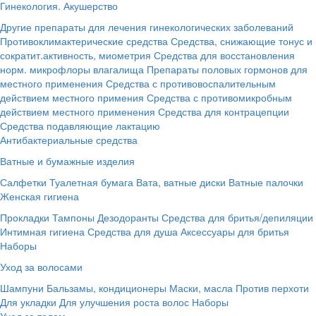
Гинекология. Акушерство
Другие препараты для лечения гинекологических заболеваний
Противоклимактерические средства
Средства, снижающие тонус и
сократит.активность, миометрия
Средства для восстановления
норм. микрофлоры влагалища
Препараты половых гормонов для
местного применения
Средства с противовоспалительным
действием местного примения
Средства с противомикробным
действием местного применения
Средства для контрацепции
Средства подавляющие лактацию
Антибактериальные средства
Ватные и бумажные изделия
Салфетки
Туалетная бумага
Вата, ватные диски
Ватные палочки
Женская гигиена
Прокладки
Тампоны
Дезодоранты
Средства для бритья/депиляции
Интимная гигиена
Средства для душа
Аксессуары для бритья
Наборы
Уход за волосами
Шампуни
Бальзамы, кондиционеры
Маски, масла
Против перхоти
Для укладки
Для улучшения роста волос
Наборы
Уход за телом