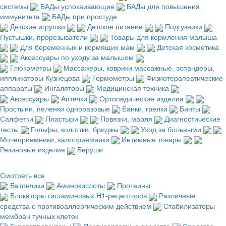
системы
БАДы успокаивающие
БАДы для повышения
иммунитета
БАДы при простуде
Детские игрушки
Детское питание
Подгузники
Пустышки, прорезыватели
Товары для кормления малыша
Для беременных и кормящих мам
Детская косметика
Аксессуары по уходу за малышом
Глюкометры
Массажеры, коврики массажные, эспандеры,
иппликаторы Кузнецова
Термометры
Физиотерапевтические
аппараты
Ингаляторы
Медицинская техника
Аксессуары
Аптечки
Ортопедические изделия
Простыни, пеленки одноразовые
Банки, грелки
Бинты
Салфетки
Пластыри
Повязки, марля
Диагностические
тесты
Гольфы, колготки, бриджы
Уход за больными
Мочеприемники, калоприемники
Интимные товары
Резиновые изделия
Беруши
Смотреть все
Батончики
Аминокислоты
Протеины
Блокаторы гистаминовых H1-рецепторов
Различные
средства с противоаллергическим действием
Стабилизаторы
мембран тучных клеток
Гепатопротекторы
Противорвотные средства
Средства,