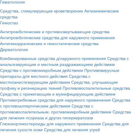
Гематология
Средства, стимулирующие кроветворение
Антианемические
средства
Гемостаз
Антитромботические и противосвертывающие средства
Антитромботические средства для наружного применения
Антигеморрагические и гемостатические средства
Дерматология
Комбинированные средства д/наружного применения
Средства с
анальгезирующим и местным раздражающием действием
Средства с противомикробным действием
Противовирусные
препараты для местного действия
Средства с
местноанестезирующим действием
Средства, улучшающие
трофику и регенерацию тканей
Противовоспалительные средства
Средства с прижигающим и мумифицирующим действием
Противогрибковые средства для наружного применения
Средства
с противоаллергическим действием
Средства с
противовоспалительным, противомикробным действием
Средства
для лечения псориаза и других гиперкератозов
Глюкокортикостероиды для наружного применения
Средства для
лечения сухости кожи
Средства для лечения угрей