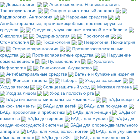
Дерматология
Анестезиология. Реаниматология.
Трансфузиология
Опорно-двигательный аппарат
Кардиология. Ангиология
Народные средства
Антибактериальные, противомикробные, противовирусные
средства
Средства, улучшающие мозговой метаболизм
Онкология
Эндокринология
Проктология
Стоматология
Токсикология
Неврология. Психиатрия
Оториноларингология
Противовоспалительные
средства
Противопаразитные средства
Нарушение
обмена веществ
Пульмонология
Урология.
Нефрология
Гинекология. Акушерство
Антибактериальные средства
Ватные и бумажные изделия
Женская гигиена
Наборы
Уход за волосами
Уход за телом
Солнцезащитный уход
Мужская гигиена
Уход за лицом
Уход за полостью рта
БАДы витаминно-минеральные комплексы
БАДы макро- и
микро- элементы
БАДы для детей
БАДы для похудения
БАДы пробиотики и пребиотики
БАДы для женщин
БАДы от
похмелья
БАДы для зрения
БАДы для мужчин
БАДы для
сердечно-сосудистой системы
БАДы для опорно-двигательного
аппарата
БАДы для кожи, волос, ногтей
БАДы для улучшения
обмена веществ
БАДы для ЖКТ
БАДы для мочеполовой