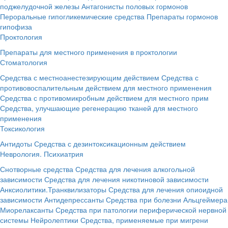
поджелудочной железы
Антагонисты половых гормонов
Пероральные гипогликемические средства
Препараты гормонов
гипофиза
Проктология
Препараты для местного применения в проктологии
Стоматология
Средства с местноанестезирующим действием
Средства с
противовоспалительным действием для местного применения
Средства с противомикробным действием для местного прим
Средства, улучшающие регенерацию тканей для местного
применения
Токсикология
Антидоты
Средства с дезинтоксикационным действием
Неврология. Психиатрия
Снотворные средства
Средства для лечения алкогольной
зависимости
Средства для лечения никотиновой зависимости
Анксиолитики.Транквилизаторы
Средства для лечения опиоидной
зависимости
Антидепрессанты
Средства при болезни Альцгеймера
Миорелаксанты
Средства при патологии периферической нервной
системы
Нейролептики
Средства, применяемые при мигрени