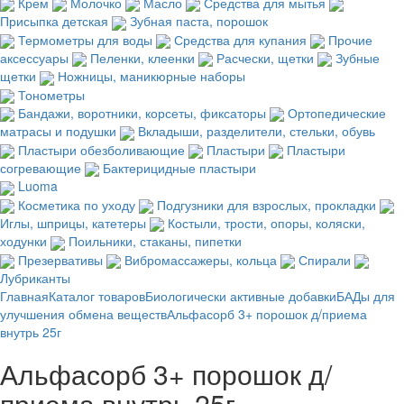
Крем
Молочко
Масло
Средства для мытья
Присыпка детская
Зубная паста, порошок
Термометры для воды
Средства для купания
Прочие
аксессуары
Пеленки, клеенки
Расчески, щетки
Зубные
щетки
Ножницы, маникюрные наборы
Тонометры
Бандажи, воротники, корсеты, фиксаторы
Ортопедические
матрасы и подушки
Вкладыши, разделители, стельки, обувь
Пластыри обезболивающие
Пластыри
Пластыри
согревающие
Бактерицидные пластыри
Luoma
Косметика по уходу
Подгузники для взрослых, прокладки
Иглы, шприцы, катетеры
Костыли, трости, опоры, коляски,
ходунки
Поильники, стаканы, пипетки
Презервативы
Вибромассажеры, кольца
Спирали
Лубриканты
Главная
Каталог товаров
Биологически активные добавки
БАДы для
улучшения обмена веществ
Альфасорб 3+ порошок д/приема
внутрь 25г
Альфасорб 3+ порошок д/
приема внутрь 25г