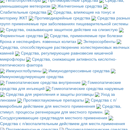
уменьшающие метеоризм
Желчегонные средства
Слабительные средства
Средства, влияющие на тонус и
моторику ЖКТ
Противодиарейные средства
Средства разных
групп применяемые при заболеваниях пищеварительной системы
Средства, оказывающие защитное действие на слизистую
Ферментные средства
Средства, применяемые при болезни
Крона и неспецифич. язвенных колитах
Энтеросорбенты
Средства, способствующие растворению холестериновых желчных
камней
Средства, регулирующие равновесие кишечной
микрофлоры
Средства, снижающие активность кислотно-
пептического фактора
Иммуноглобулины
Иммунодепрессивные средства
Иммуномодулирующие средства
Гомеопатические средства внутренние
Гомеопатические
средства для инъекций
Гомеопатические средства наружные
Средства для укрепления и защиты роговицы
Уход за
линзами
Противоглаукомные препараты
Средства с п/
микробным действием для местного применения
Средства,
стимул. процессы регенерации для местного примен.
Сосудосуживающие средствадля местного применения
Средства с п/воспалительным действием для местн.применения
Противовирусные средства
Противоаллергические средства