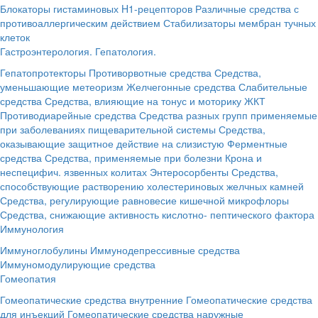
Блокаторы гистаминовых H1-рецепторов
Различные средства с
противоаллергическим действием
Стабилизаторы мембран тучных
клеток
Гастроэнтерология. Гепатология.
Гепатопротекторы
Противорвотные средства
Средства,
уменьшающие метеоризм
Желчегонные средства
Слабительные
средства
Средства, влияющие на тонус и моторику ЖКТ
Противодиарейные средства
Средства разных групп применяемые
при заболеваниях пищеварительной системы
Средства,
оказывающие защитное действие на слизистую
Ферментные
средства
Средства, применяемые при болезни Крона и
неспецифич. язвенных колитах
Энтеросорбенты
Средства,
способствующие растворению холестериновых желчных камней
Средства, регулирующие равновесие кишечной микрофлоры
Средства, снижающие активность кислотно- пептического фактора
Иммунология
Иммуноглобулины
Иммунодепрессивные средства
Иммуномодулирующие средства
Гомеопатия
Гомеопатические средства внутренние
Гомеопатические средства
для инъекций
Гомеопатические средства наружные