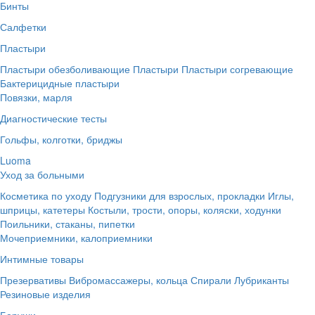
Бинты
Салфетки
Пластыри
Пластыри обезболивающие
Пластыри
Пластыри согревающие
Бактерицидные пластыри
Повязки, марля
Диагностические тесты
Гольфы, колготки, бриджы
Luoma
Уход за больными
Косметика по уходу
Подгузники для взрослых, прокладки
Иглы,
шприцы, катетеры
Костыли, трости, опоры, коляски, ходунки
Поильники, стаканы, пипетки
Мочеприемники, калоприемники
Интимные товары
Презервативы
Вибромассажеры, кольца
Спирали
Лубриканты
Резиновые изделия
Беруши