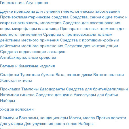
Гинекология. Акушерство
Другие препараты для лечения гинекологических заболеваний
Противоклимактерические средства
Средства, снижающие тонус и
сократит.активность, миометрия
Средства для восстановления
норм. микрофлоры влагалища
Препараты половых гормонов для
местного применения
Средства с противовоспалительным
действием местного примения
Средства с противомикробным
действием местного применения
Средства для контрацепции
Средства подавляющие лактацию
Антибактериальные средства
Ватные и бумажные изделия
Салфетки
Туалетная бумага
Вата, ватные диски
Ватные палочки
Женская гигиена
Прокладки
Тампоны
Дезодоранты
Средства для бритья/депиляции
Интимная гигиена
Средства для душа
Аксессуары для бритья
Наборы
Уход за волосами
Шампуни
Бальзамы, кондиционеры
Маски, масла
Против перхоти
Для укладки
Для улучшения роста волос
Наборы
Уход за телом