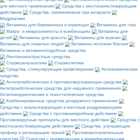
для местного применения
Средства с местноанестезирующим
действием
Средства, применяемые при катаракте
Мидриатики
Витамины для беременных и кормящих
Витамины для глаз
Макро- и микроэлементы в комбинациях
Витамины для
детей
Витамины для красоты
Витамины для мужчин
Витамины для пожилых людей
Витамины источник Магния
Витамины и витаминоподобные средства
Рентгеноконтрастные средства
Спазмоанальгетики
Спазмолитики
Средства, стимулирующие кроветворение
Антианемические
средства
Антитромботические и противосвертывающие средства
Антитромботические средства для наружного применения
Антигеморрагические и гемостатические средства
Комбинированные средства д/наружного применения
Средства с анальгезирующим и местным раздражающием
действием
Средства с противомикробным действием
Противовирусные препараты для местного действия
Средства с
местноанестезирующим действием
Средства, улучшающие
трофику и регенерацию тканей
Противовоспалительные
средства
Средства с прижигающим и мумифицирующим