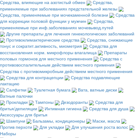
Средства, влияющие на азотистый обмен
Средства,
применяемые при заболеваниях предстательной железы
Средства, применяемые при мочекаменной болезни
Средства
для коррекции половой функции у мужчин
Средства,
применяемые при инф.заболеваниях мочевывод.путей
Другие препараты для лечения гинекологических заболеваний
Противоклимактерические средства
Средства, снижающие
тонус и сократит.активность, миометрия
Средства для
восстановления норм. микрофлоры влагалища
Препараты
половых гормонов для местного применения
Средства с
противовоспалительным действием местного примения
Средства с противомикробным действием местного применения
Средства для контрацепции
Средства подавляющие
лактацию
Салфетки
Туалетная бумага
Вата, ватные диски
Ватные палочки
Прокладки
Тампоны
Дезодоранты
Средства для
бритья/депиляции
Интимная гигиена
Средства для душа
Аксессуары для бритья
Шампуни
Бальзамы, кондиционеры
Маски, масла
Против перхоти
Для укладки
Для улучшения роста волос
Наборы