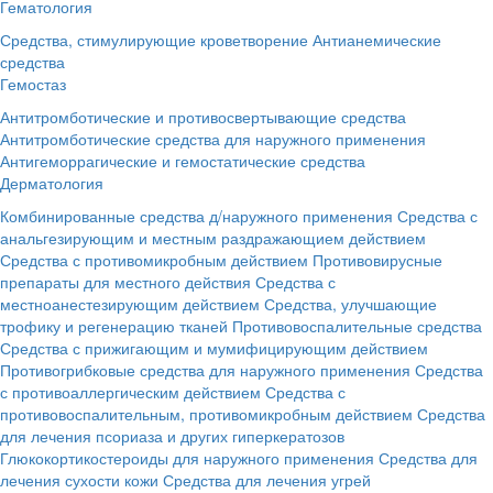
Гематология
Средства, стимулирующие кроветворение
Антианемические
средства
Гемостаз
Антитромботические и противосвертывающие средства
Антитромботические средства для наружного применения
Антигеморрагические и гемостатические средства
Дерматология
Комбинированные средства д/наружного применения
Средства с
анальгезирующим и местным раздражающием действием
Средства с противомикробным действием
Противовирусные
препараты для местного действия
Средства с
местноанестезирующим действием
Средства, улучшающие
трофику и регенерацию тканей
Противовоспалительные средства
Средства с прижигающим и мумифицирующим действием
Противогрибковые средства для наружного применения
Средства
с противоаллергическим действием
Средства с
противовоспалительным, противомикробным действием
Средства
для лечения псориаза и других гиперкератозов
Глюкокортикостероиды для наружного применения
Средства для
лечения сухости кожи
Средства для лечения угрей