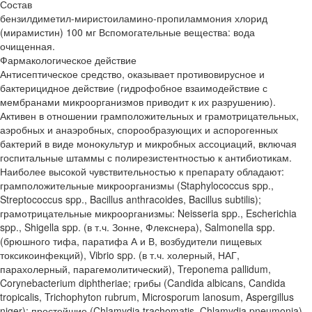
Состав
бензилдиметил-миристоиламино-пропиламмония хлорид
(мирамистин) 100 мг Вспомогательные вещества: вода
очищенная.
Фармакологическое действие
Антисептическое средство, оказывает противовирусное и
бактерицидное действие (гидрофобное взаимодействие с
мембранами микроорганизмов приводит к их разрушению).
Активен в отношении грамположительных и грамотрицательных,
аэробных и анаэробных, спорообразующих и аспорогенных
бактерий в виде монокультур и микробных ассоциаций, включая
госпитальные штаммы с полирезистентностью к антибиотикам.
Наиболее высокой чувствительностью к препарату обладают:
грамположительные микроорганизмы (Staphylococcus spp.,
Streptococcus spp., Bacillus anthracoides, Bacillus subtilis);
грамотрицательные микроорганизмы: Neisseria spp., Escherichia
spp., Shigella spp. (в т.ч. Зонне, Флекснера), Salmonella spp.
(брюшного тифа, паратифа А и В, возбудители пищевых
токсикоинфекций), Vibrio spp. (в т.ч. холерный, НАГ,
парахолерный, парагемолитический), Treponema pallidum,
Corynebacterium diphtheriae; грибы (Candida albicans, Candida
tropicalis, Trichophyton rubrum, Microsporum lanosum, Aspergillus
niger); простейшие (Chlamydia trachomatis, Chlamydia pneumonia).