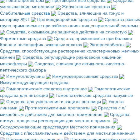
уменьшающие метеоризм
Желчегонные средства
Слабительные средства
Средства, влияющие на тонус и
моторику ЖКТ
Противодиарейные средства
Средства разных
групп применяемые при заболеваниях пищеварительной системы
Средства, оказывающие защитное действие на слизистую
Ферментные средства
Средства, применяемые при болезни
Крона и неспецифич. язвенных колитах
Энтеросорбенты
Средства, способствующие растворению холестериновых желчных
камней
Средства, регулирующие равновесие кишечной
микрофлоры
Средства, снижающие активность кислотно-
пептического фактора
Иммуноглобулины
Иммунодепрессивные средства
Иммуномодулирующие средства
Гомеопатические средства внутренние
Гомеопатические
средства для инъекций
Гомеопатические средства наружные
Средства для укрепления и защиты роговицы
Уход за
линзами
Противоглаукомные препараты
Средства с п/
микробным действием для местного применения
Средства,
стимул. процессы регенерации для местного примен.
Сосудосуживающие средствадля местного применения
Средства с п/воспалительным действием для местн.применения
Противовирусные средства
Противоаллергические средства