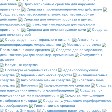
действием
Противогрибковые средства для наружного
применения
Средства с противоаллергическим действием
Средства с противовоспалительным, противомикробным
действием
Средства для лечения псориаза и других
гиперкератозов
Глюкокортикостероиды для наружного
применения
Средства для лечения сухости кожи
Средства
для лечения угрей
Средства для парентерального питания
Антагонисты
недеполяризующих миорелаксантов
Местные анестетики
Плазмозаменяющие средства
Средства для регидратации,
дезинтоксикации для парентер. применения
Стимуляторы
дыхания
Наружные средства
Блокаторы кальциевых каналов
Адреноблокирующие
средства
Адреномиметические средства
Антиангинальные
средства
Антигипертензивные средства
Гипертензивные
средства
Диуретики
Кардиотонические средства
Средства
при нарушениях венозного кровообращения
Средства при
нарушениях ритма и проводимости
Средства, улучшающие
метаболизм миокарда
Средства, улучшающие периферическое
кровообращение
Гипотензивные средства
Сиропы, Эликсиры
Лекарственное растительное сырье