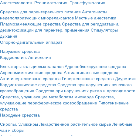
Анестезиология. Реаниматология. Трансфузиология
Средства для парентерального питания
Антагонисты
недеполяризующих миорелаксантов
Местные анестетики
Плазмозаменяющие средства
Средства для регидратации,
дезинтоксикации для парентер. применения
Стимуляторы
дыхания
Опорно-двигательный аппарат
Наружные средства
Кардиология. Ангиология
Блокаторы кальциевых каналов
Адреноблокирующие средства
Адреномиметические средства
Антиангинальные средства
Антигипертензивные средства
Гипертензивные средства
Диуретики
Кардиотонические средства
Средства при нарушениях венозного
кровообращения
Средства при нарушениях ритма и проводимости
Средства, улучшающие метаболизм миокарда
Средства,
улучшающие периферическое кровообращение
Гипотензивные
средства
Народные средства
Сиропы, Эликсиры
Лекарственное растительное сырье
Лечебные
чаи и сборы
Антибактериальные, противомикробные, противовирусные