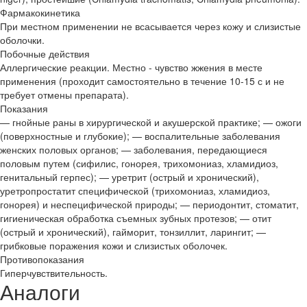
Фармакокинетика
При местном применении не всасывается через кожу и слизистые
оболочки.
Побочные действия
Аллергические реакции. Местно - чувство жжения в месте
применения (проходит самостоятельно в течение 10-15 с и не
требует отмены препарата).
Показания
— гнойные раны в хирургической и акушерской практике; — ожоги
(поверхностные и глубокие); — воспалительные заболевания
женских половых органов; — заболевания, передающиеся
половым путем (сифилис, гонорея, трихомониаз, хламидиоз,
генитальный герпес); — уретрит (острый и хронический),
уретропростатит специфической (трихомониаз, хламидиоз,
гонорея) и неспецифической природы; — периодонтит, стоматит,
гигиеническая обработка съемных зубных протезов; — отит
(острый и хронический), гайморит, тонзиллит, ларингит; —
грибковые поражения кожи и слизистых оболочек.
Противопоказания
Гиперчувствительность.
Аналоги