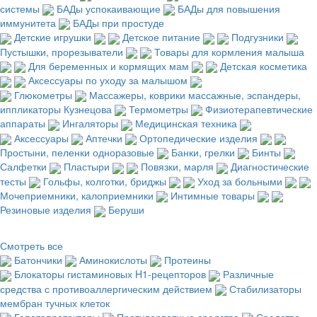
системы
БАДы успокаивающие
БАДы для повышения
иммунитета
БАДы при простуде
Детские игрушки
Детское питание
Подгузники
Пустышки, прорезыватели
Товары для кормления малыша
Для беременных и кормящих мам
Детская косметика
Аксессуары по уходу за малышом
Глюкометры
Массажеры, коврики массажные, эспандеры,
иппликаторы Кузнецова
Термометры
Физиотерапевтические
аппараты
Ингаляторы
Медицинская техника
Аксессуары
Аптечки
Ортопедические изделия
Простыни, пеленки одноразовые
Банки, грелки
Бинты
Салфетки
Пластыри
Повязки, марля
Диагностические
тесты
Гольфы, колготки, бриджы
Уход за больными
Мочеприемники, калоприемники
Интимные товары
Резиновые изделия
Беруши
Смотреть все
Батончики
Аминокислоты
Протеины
Блокаторы гистаминовых H1-рецепторов
Различные
средства с противоаллергическим действием
Стабилизаторы
мембран тучных клеток
Гепатопротекторы
Противорвотные средства
Средства,