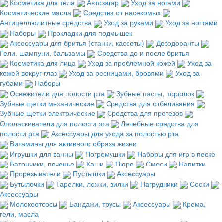
Косметика для тела
Автозагар
Уход за ногами
Косметические масла
Средства от насекомых
Антицеллюлитные средства
Уход за руками
Уход за ногтями
Наборы
Прокладки для подмышек
Аксессуары для бритья (станки, кассеты)
Дезодоранты
Гели, шампуни, бальзамы
Средства до и после бритья
Косметика для лица
Уход за проблемной кожей
Уход за
кожей вокруг глаз
Уход за ресницами, бровями
Уход за
губами
Наборы
Освежители для полости рта
Зубные пасты, порошок
Зубные щетки механические
Средства для отбеливания
Зубные щетки электрические
Средства для протезов
Ополаскиватели для полости рта
Лечебные средства для
полости рта
Аксессуары для ухода за полостью рта
Витамины для активного образа жизни
Игрушки для ванны
Погремушки
Наборы для игр в песке
Батончики, печенье
Каши
Пюре
Смеси
Напитки
Прорезыватели
Пустышки
Аксессуары
Бутылочки
Тарелки, ложки, вилки
Нагрудники
Соски
Аксессуары
Молокоотсосы
Бандажи, трусы
Аксессуары
Крема,
гели, масла