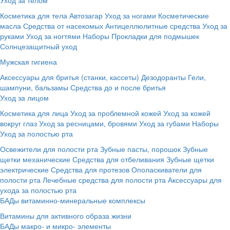
Косметика для тела
Автозагар
Уход за ногами
Косметические
масла
Средства от насекомых
Антицеллюлитные средства
Уход за
руками
Уход за ногтями
Наборы
Прокладки для подмышек
Солнцезащитный уход
Мужская гигиена
Аксессуары для бритья (станки, кассеты)
Дезодоранты
Гели,
шампуни, бальзамы
Средства до и после бритья
Уход за лицом
Косметика для лица
Уход за проблемной кожей
Уход за кожей
вокруг глаз
Уход за ресницами, бровями
Уход за губами
Наборы
Уход за полостью рта
Освежители для полости рта
Зубные пасты, порошок
Зубные
щетки механические
Средства для отбеливания
Зубные щетки
электрические
Средства для протезов
Ополаскиватели для
полости рта
Лечебные средства для полости рта
Аксессуары для
ухода за полостью рта
БАДы витаминно-минеральные комплексы
Витамины для активного образа жизни
БАДы макро- и микро- элементы