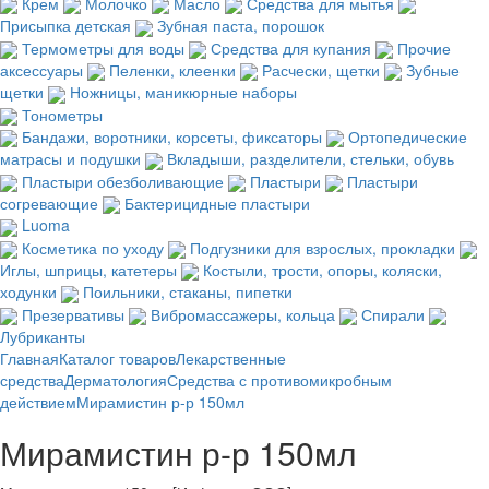
Крем
Молочко
Масло
Средства для мытья
Присыпка детская
Зубная паста, порошок
Термометры для воды
Средства для купания
Прочие
аксессуары
Пеленки, клеенки
Расчески, щетки
Зубные
щетки
Ножницы, маникюрные наборы
Тонометры
Бандажи, воротники, корсеты, фиксаторы
Ортопедические
матрасы и подушки
Вкладыши, разделители, стельки, обувь
Пластыри обезболивающие
Пластыри
Пластыри
согревающие
Бактерицидные пластыри
Luoma
Косметика по уходу
Подгузники для взрослых, прокладки
Иглы, шприцы, катетеры
Костыли, трости, опоры, коляски,
ходунки
Поильники, стаканы, пипетки
Презервативы
Вибромассажеры, кольца
Спирали
Лубриканты
Главная
Каталог товаров
Лекарственные
средства
Дерматология
Средства с противомикробным
действием
Мирамистин р-р 150мл
Мирамистин р-р 150мл