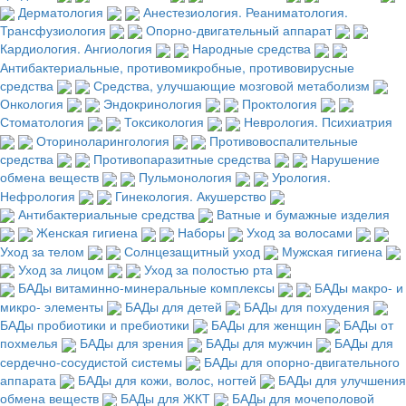
Дерматология
Анестезиология. Реаниматология.
Трансфузиология
Опорно-двигательный аппарат
Кардиология. Ангиология
Народные средства
Антибактериальные, противомикробные, противовирусные
средства
Средства, улучшающие мозговой метаболизм
Онкология
Эндокринология
Проктология
Стоматология
Токсикология
Неврология. Психиатрия
Оториноларингология
Противовоспалительные
средства
Противопаразитные средства
Нарушение
обмена веществ
Пульмонология
Урология.
Нефрология
Гинекология. Акушерство
Антибактериальные средства
Ватные и бумажные изделия
Женская гигиена
Наборы
Уход за волосами
Уход за телом
Солнцезащитный уход
Мужская гигиена
Уход за лицом
Уход за полостью рта
БАДы витаминно-минеральные комплексы
БАДы макро- и
микро- элементы
БАДы для детей
БАДы для похудения
БАДы пробиотики и пребиотики
БАДы для женщин
БАДы от
похмелья
БАДы для зрения
БАДы для мужчин
БАДы для
сердечно-сосудистой системы
БАДы для опорно-двигательного
аппарата
БАДы для кожи, волос, ногтей
БАДы для улучшения
обмена веществ
БАДы для ЖКТ
БАДы для мочеполовой