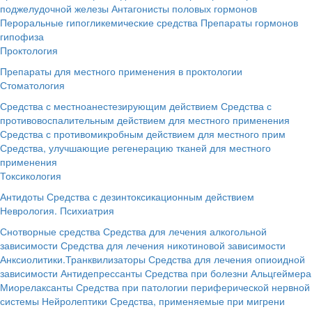
поджелудочной железы
Антагонисты половых гормонов
Пероральные гипогликемические средства
Препараты гормонов
гипофиза
Проктология
Препараты для местного применения в проктологии
Стоматология
Средства с местноанестезирующим действием
Средства с
противовоспалительным действием для местного применения
Средства с противомикробным действием для местного прим
Средства, улучшающие регенерацию тканей для местного
применения
Токсикология
Антидоты
Средства с дезинтоксикационным действием
Неврология. Психиатрия
Снотворные средства
Средства для лечения алкогольной
зависимости
Средства для лечения никотиновой зависимости
Анксиолитики.Транквилизаторы
Средства для лечения опиоидной
зависимости
Антидепрессанты
Средства при болезни Альцгеймера
Миорелаксанты
Средства при патологии периферической нервной
системы
Нейролептики
Средства, применяемые при мигрени