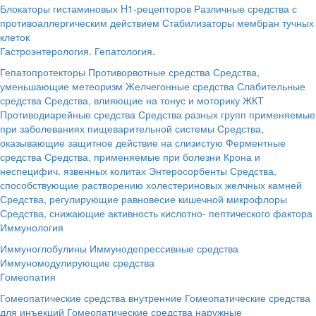
Блокаторы гистаминовых H1-рецепторов
Различные средства с
противоаллергическим действием
Стабилизаторы мембран тучных
клеток
Гастроэнтерология. Гепатология.
Гепатопротекторы
Противорвотные средства
Средства,
уменьшающие метеоризм
Желчегонные средства
Слабительные
средства
Средства, влияющие на тонус и моторику ЖКТ
Противодиарейные средства
Средства разных групп применяемые
при заболеваниях пищеварительной системы
Средства,
оказывающие защитное действие на слизистую
Ферментные
средства
Средства, применяемые при болезни Крона и
неспецифич. язвенных колитах
Энтеросорбенты
Средства,
способствующие растворению холестериновых желчных камней
Средства, регулирующие равновесие кишечной микрофлоры
Средства, снижающие активность кислотно- пептического фактора
Иммунология
Иммуноглобулины
Иммунодепрессивные средства
Иммуномодулирующие средства
Гомеопатия
Гомеопатические средства внутренние
Гомеопатические средства
для инъекций
Гомеопатические средства наружные