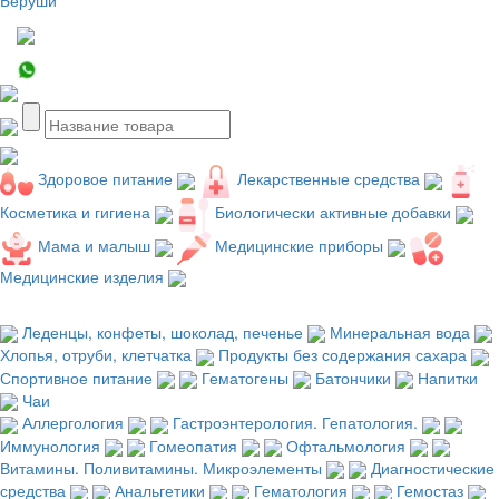
Здоровое питание
Лекарственные средства
Косметика и гигиена
Биологически активные добавки
Мама и малыш
Медицинские приборы
Медицинские изделия
Леденцы, конфеты, шоколад, печенье
Минеральная вода
Хлопья, отруби, клетчатка
Продукты без содержания сахара
Спортивное питание
Гематогены
Батончики
Напитки
Чаи
Аллергология
Гастроэнтерология. Гепатология.
Иммунология
Гомеопатия
Офтальмология
Витамины. Поливитамины. Микроэлементы
Диагностические
средства
Анальгетики
Гематология
Гемостаз