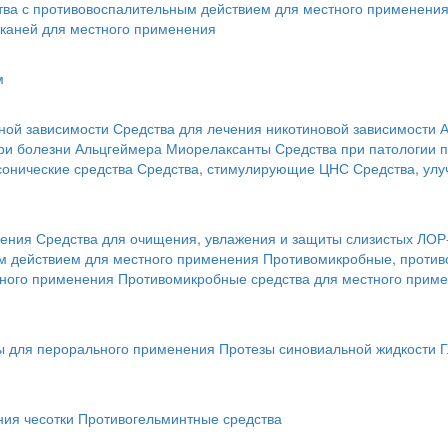
тва с противовоспалительным действием для местного применени
каней для местного применения
м
ной зависимости
Средства для лечения никотиновой зависимости
А
ри болезни Альцгеймера
Миорелаксанты
Средства при патологии 
онические средства
Средства, стимулирующие ЦНС
Средства, ул
нения
Средства для очищения, увлажения и защиты слизистых ЛОР
 действием для местного применения
Противомикробные, против
тного применения
Противомикробные средства для местного прим
ы для перорального применения
Протезы синовиальной жидкости
Г
ния чесотки
Противогельминтные средства