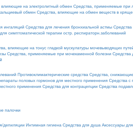
, влияющие на электролитный обмен
Средства, применяемые при 
кальциевый обмен
Средства, влияющие на обмен веществ в хряще
я ингаляций
Средства для лечения бронхиальной астмы
Средства 
для симптоматической терапии остр. респираторн.заболеваний
тва, влияющие на тонус гладкой мускулатуры мочевыводящих путе
езы
Средства, применяемые при мочекаменной болезни
Средства 
й
олеваний
Противоклимактерические средства
Средства, снижающие 
репараты половых гормонов для местного применения
Средства с
местного применения
Средства для контрацепции
Средства подав
ые палочки
ья/депиляции
Интимная гигиена
Средства для душа
Аксессуары для