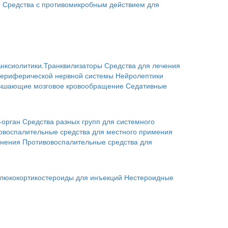
я
Средства с противомикробным действием для
нксиолитики.Транквилизаторы
Средства для лечения
периферической нервной системы
Нейролептики
учшающие мозговое кровообращение
Седативные
-орган
Средства разных групп для системного
овоспалительные средства для местного примения
енения
Противовоспалительные средства для
люкокортикостероиды для инъекций
Нестероидные