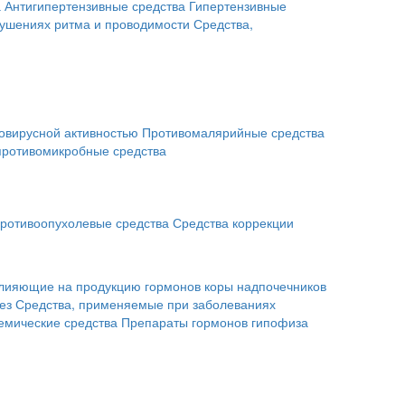
а
Антигипертензивные средства
Гипертензивные
рушениях ритма и проводимости
Средства,
овирусной активностью
Противомалярийные средства
противомикробные средства
ротивоопухолевые средства
Средства коррекции
влияющие на продукцию гормонов коры надпочечников
ез
Средства, применяемые при заболеваниях
емические средства
Препараты гормонов гипофиза