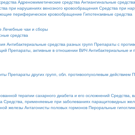
средства
Адреномиметические средства
Антиангинальные средств
ства при нарушениях венозного кровообращения
Средства при на
ающие периферическое кровообращение
Гипотензивные средства
е
Лечебные чаи и сборы
сные средства
ния
Антибактериальные средства разных групп
Препараты с против
кций
Препараты, активные в отношении ВИЧ
Антибактериальные и 
иты
Препараты других групп, обл. противоопухолевым действием
П
ованной терапии сахарного диабета и его осложнений
Средства, 
за
Средства, применяемые при заболеваниях паращитовидных жел
чной железы
Антагонисты половых гормонов
Пероральные гипоглик