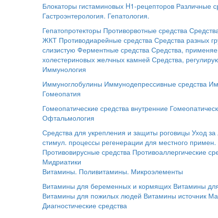
Блокаторы гистаминовых H1-рецепторов
Различные с
Гастроэнтерология. Гепатология.
Гепатопротекторы
Противорвотные средства
Средств
ЖКТ
Противодиарейные средства
Средства разных г
слизистую
Ферментные средства
Средства, применяе
холестериновых желчных камней
Средства, регулир
Иммунология
Иммуноглобулины
Иммунодепрессивные средства
Им
Гомеопатия
Гомеопатические средства внутренние
Гомеопатическ
Офтальмология
Средства для укрепления и защиты роговицы
Уход за
стимул. процессы регенерации для местного примен.
Противовирусные средства
Противоаллергические ср
Мидриатики
Витамины. Поливитамины. Микроэлементы
Витамины для беременных и кормящих
Витамины для
Витамины для пожилых людей
Витамины источник Ма
Диагностические средства