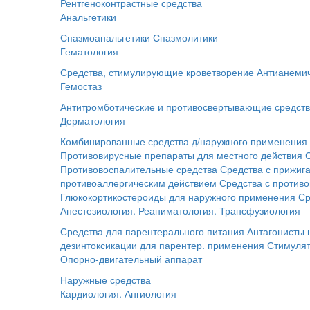
Рентгеноконтрастные средства
Анальгетики
Спазмоанальгетики
Спазмолитики
Гематология
Средства, стимулирующие кроветворение
Антианемич
Гемостаз
Антитромботические и противосвертывающие средст
Дерматология
Комбинированные средства д/наружного применения
Противовирусные препараты для местного действия
Противовоспалительные средства
Средства с прижи
противоаллергическим действием
Средства с против
Глюкокортикостероиды для наружного применения
Ср
Анестезиология. Реаниматология. Трансфузиология
Средства для парентерального питания
Антагонисты
дезинтоксикации для парентер. применения
Стимуля
Опорно-двигательный аппарат
Наружные средства
Кардиология. Ангиология