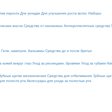
тив перхоти
Для укладки
Для улучшения роста волос
Наборы
ические масла
Средства от насекомых
Антицеллюлитные средства
ы
Гели, шампуни, бальзамы
Средства до и после бритья
а кожей вокруг глаз
Уход за ресницами, бровями
Уход за губами
На
Зубные щетки механические
Средства для отбеливания
Зубные щет
для полости рта
Аксессуары для ухода за полостью рта