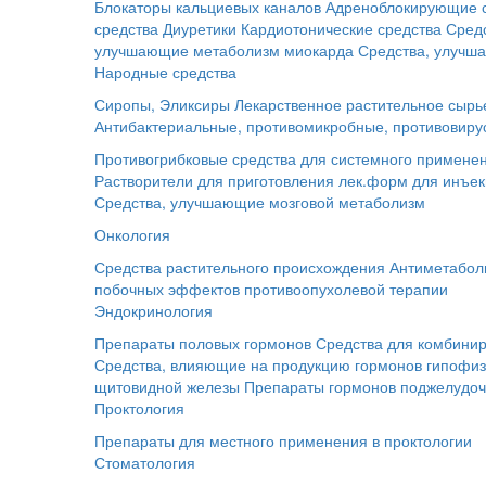
Блокаторы кальциевых каналов
Адреноблокирующие 
средства
Диуретики
Кардиотонические средства
Сред
улучшающие метаболизм миокарда
Средства, улучш
Народные средства
Сиропы, Эликсиры
Лекарственное растительное сырь
Антибактериальные, противомикробные, противовиру
Противогрибковые средства для системного примене
Растворители для приготовления лек.форм для инъе
Средства, улучшающие мозговой метаболизм
Онкология
Средства растительного происхождения
Антиметабол
побочных эффектов противоопухолевой терапии
Эндокринология
Препараты половых гормонов
Средства для комбинир
Средства, влияющие на продукцию гормонов гипофи
щитовидной железы
Препараты гормонов поджелудо
Проктология
Препараты для местного применения в проктологии
Стоматология