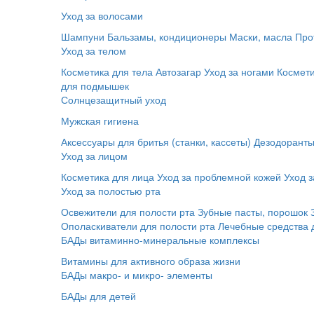
Уход за волосами
Шампуни
Бальзамы, кондиционеры
Маски, масла
Про
Уход за телом
Косметика для тела
Автозагар
Уход за ногами
Космет
для подмышек
Солнцезащитный уход
Мужская гигиена
Аксессуары для бритья (станки, кассеты)
Дезодорант
Уход за лицом
Косметика для лица
Уход за проблемной кожей
Уход з
Уход за полостью рта
Освежители для полости рта
Зубные пасты, порошок
Ополаскиватели для полости рта
Лечебные средства 
БАДы витаминно-минеральные комплексы
Витамины для активного образа жизни
БАДы макро- и микро- элементы
БАДы для детей