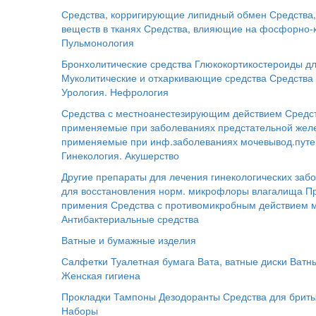
Средства, корригирующие липидный обмен
Средства
веществ в тканях
Средства, влияющие на фосфорно-
Пульмонология
Бронхолитические средства
Глюкокортикостероиды дл
Муколитические и отхаркивающие средства
Средства 
Урология. Нефрология
Средства с местноанестезирующим действием
Средс
применяемые при заболеваниях предстательной жел
применяемые при инф.заболеваниях мочевывод.путе
Гинекология. Акушерство
Другие препараты для лечения гинекологических заб
для восстановления норм. микрофлоры влагалища
П
примения
Средства с противомикробным действием 
Антибактериальные средства
Ватные и бумажные изделия
Салфетки
Туалетная бумага
Вата, ватные диски
Ватн
Женская гигиена
Прокладки
Тампоны
Дезодоранты
Средства для брит
Наборы