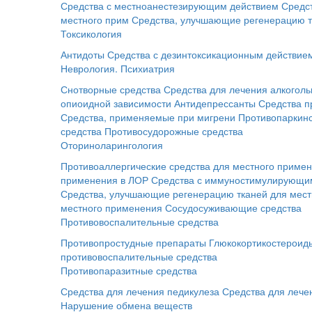
Средства с местноанестезирующим действием
Средс
местного прим
Средства, улучшающие регенерацию т
Токсикология
Антидоты
Средства с дезинтоксикационным действие
Неврология. Психиатрия
Снотворные средства
Средства для лечения алкоголь
опиоидной зависимости
Антидепрессанты
Средства п
Средства, применяемые при мигрени
Противопаркинс
средства
Противосудорожные средства
Оториноларингология
Противоаллергические средства для местного приме
применения в ЛОР
Средства с иммуностимулирующим
Средства, улучшающие регенерацию тканей для мес
местного применения
Сосудосуживающие средства
Противовоспалительные средства
Противопростудные препараты
Глюкокортикостероид
противовоспалительные средства
Противопаразитные средства
Средства для лечения педикулеза
Средства для лече
Нарушение обмена веществ