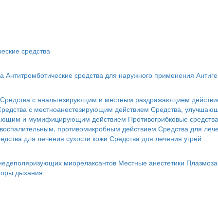
еские средства
ва
Антитромботические средства для наружного применения
Антиге
Средства с анальгезирующим и местным раздражающием действ
Средства с местноанестезирующим действием
Средства, улучшающ
гающим и мумифицирующим действием
Противогрибковые средств
овоспалительным, противомикробным действием
Средства для лече
едства для лечения сухости кожи
Средства для лечения угрей
 недеполяризующих миорелаксантов
Местные анестетики
Плазмоза
торы дыхания