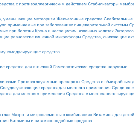
редства с противоаллергическим действием
Стабилизаторы мембра
а, уменьшающие метеоризм
Желчегонные средства
Слабительные 
рупп применяемые при заболеваниях пищеварительной системы
Ср
мые при болезни Крона и неспецифич. язвенных колитах
Энтеросо
ующие равновесие кишечной микрофлоры
Средства, снижающие акт
муномодулирующие средства
ие средства для инъекций
Гомеопатические средства наружные
 линзами
Противоглаукомные препараты
Средства с п/микробным 
Сосудосуживающие средствадля местного применения
Средства 
едства для местного применения
Средства с местноанестезирующ
 глаз
Макро- и микроэлементы в комбинациях
Витамины для дете
гния
Витамины и витаминоподобные средства