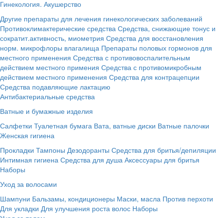
Гинекология. Акушерство
Другие препараты для лечения гинекологических заболеваний
Противоклимактерические средства
Средства, снижающие тонус и
сократит.активность, миометрия
Средства для восстановления
норм. микрофлоры влагалища
Препараты половых гормонов для
местного применения
Средства с противовоспалительным
действием местного примения
Средства с противомикробным
действием местного применения
Средства для контрацепции
Средства подавляющие лактацию
Антибактериальные средства
Ватные и бумажные изделия
Салфетки
Туалетная бумага
Вата, ватные диски
Ватные палочки
Женская гигиена
Прокладки
Тампоны
Дезодоранты
Средства для бритья/депиляции
Интимная гигиена
Средства для душа
Аксессуары для бритья
Наборы
Уход за волосами
Шампуни
Бальзамы, кондиционеры
Маски, масла
Против перхоти
Для укладки
Для улучшения роста волос
Наборы
Уход за телом