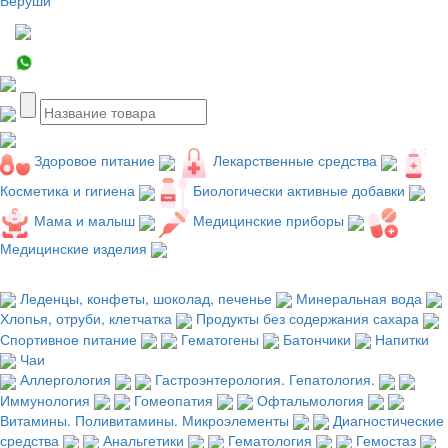
Здоровое питание
Лекарственные средства
Косметика и гигиена
Биологически активные добавки
Мама и малыш
Медицинские приборы
Медицинские изделия
Леденцы, конфеты, шоколад, печенье
Минеральная вода
Хлопья, отруби, клетчатка
Продукты без содержания сахара
Спортивное питание
Гематогены
Батончики
Напитки
Чаи
Аллергология
Гастроэнтерология. Гепатология.
Иммунология
Гомеопатия
Офтальмология
Витамины. Поливитамины. Микроэлементы
Диагностические
средства
Анальгетики
Гематология
Гемостаз