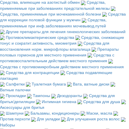
Средства, влияющие на азотистый обмен
Средства,
применяемые при заболеваниях предстательной железы
Средства, применяемые при мочекаменной болезни
Средства
для коррекции половой функции у мужчин
Средства,
применяемые при инф.заболеваниях мочевывод.путей
Другие препараты для лечения гинекологических заболеваний
Противоклимактерические средства
Средства, снижающие
тонус и сократит.активность, миометрия
Средства для
восстановления норм. микрофлоры влагалища
Препараты
половых гормонов для местного применения
Средства с
противовоспалительным действием местного примения
Средства с противомикробным действием местного применения
Средства для контрацепции
Средства подавляющие
лактацию
Салфетки
Туалетная бумага
Вата, ватные диски
Ватные палочки
Прокладки
Тампоны
Дезодоранты
Средства для
бритья/депиляции
Интимная гигиена
Средства для душа
Аксессуары для бритья
Шампуни
Бальзамы, кондиционеры
Маски, масла
Против перхоти
Для укладки
Для улучшения роста волос
Наборы