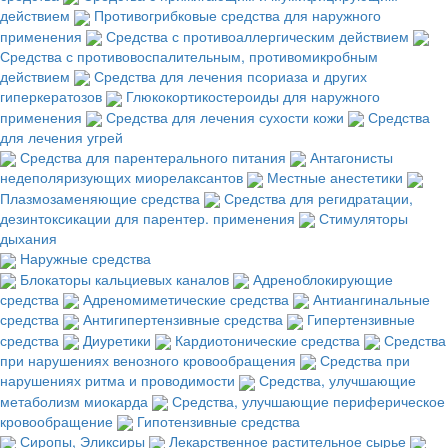
действием
Противогрибковые средства для наружного
применения
Средства с противоаллергическим действием
Средства с противовоспалительным, противомикробным
действием
Средства для лечения псориаза и других
гиперкератозов
Глюкокортикостероиды для наружного
применения
Средства для лечения сухости кожи
Средства
для лечения угрей
Средства для парентерального питания
Антагонисты
недеполяризующих миорелаксантов
Местные анестетики
Плазмозаменяющие средства
Средства для регидратации,
дезинтоксикации для парентер. применения
Стимуляторы
дыхания
Наружные средства
Блокаторы кальциевых каналов
Адреноблокирующие
средства
Адреномиметические средства
Антиангинальные
средства
Антигипертензивные средства
Гипертензивные
средства
Диуретики
Кардиотонические средства
Средства
при нарушениях венозного кровообращения
Средства при
нарушениях ритма и проводимости
Средства, улучшающие
метаболизм миокарда
Средства, улучшающие периферическое
кровообращение
Гипотензивные средства
Сиропы, Эликсиры
Лекарственное растительное сырье