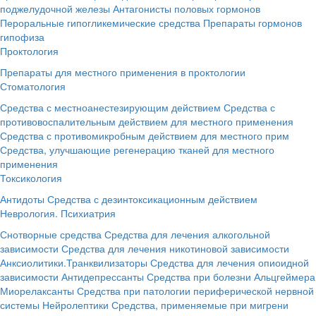
поджелудочной железы
Антагонисты половых гормонов
Пероральные гипогликемические средства
Препараты гормонов
гипофиза
Проктология
Препараты для местного применения в проктологии
Стоматология
Средства с местноанестезирующим действием
Средства с
противовоспалительным действием для местного применения
Средства с противомикробным действием для местного прим
Средства, улучшающие регенерацию тканей для местного
применения
Токсикология
Антидоты
Средства с дезинтоксикационным действием
Неврология. Психиатрия
Снотворные средства
Средства для лечения алкогольной
зависимости
Средства для лечения никотиновой зависимости
Анксиолитики.Транквилизаторы
Средства для лечения опиоидной
зависимости
Антидепрессанты
Средства при болезни Альцгеймера
Миорелаксанты
Средства при патологии периферической нервной
системы
Нейролептики
Средства, применяемые при мигрени