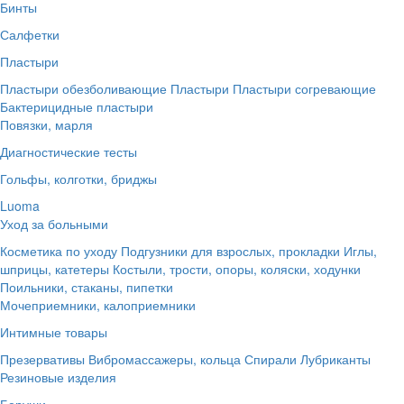
Бинты
Салфетки
Пластыри
Пластыри обезболивающие
Пластыри
Пластыри согревающие
Бактерицидные пластыри
Повязки, марля
Диагностические тесты
Гольфы, колготки, бриджы
Luoma
Уход за больными
Косметика по уходу
Подгузники для взрослых, прокладки
Иглы,
шприцы, катетеры
Костыли, трости, опоры, коляски, ходунки
Поильники, стаканы, пипетки
Мочеприемники, калоприемники
Интимные товары
Презервативы
Вибромассажеры, кольца
Спирали
Лубриканты
Резиновые изделия
Беруши