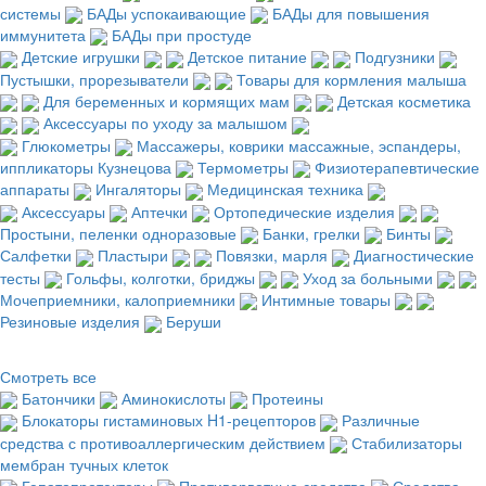
системы
БАДы успокаивающие
БАДы для повышения
иммунитета
БАДы при простуде
Детские игрушки
Детское питание
Подгузники
Пустышки, прорезыватели
Товары для кормления малыша
Для беременных и кормящих мам
Детская косметика
Аксессуары по уходу за малышом
Глюкометры
Массажеры, коврики массажные, эспандеры,
иппликаторы Кузнецова
Термометры
Физиотерапевтические
аппараты
Ингаляторы
Медицинская техника
Аксессуары
Аптечки
Ортопедические изделия
Простыни, пеленки одноразовые
Банки, грелки
Бинты
Салфетки
Пластыри
Повязки, марля
Диагностические
тесты
Гольфы, колготки, бриджы
Уход за больными
Мочеприемники, калоприемники
Интимные товары
Резиновые изделия
Беруши
Смотреть все
Батончики
Аминокислоты
Протеины
Блокаторы гистаминовых H1-рецепторов
Различные
средства с противоаллергическим действием
Стабилизаторы
мембран тучных клеток
Гепатопротекторы
Противорвотные средства
Средства,