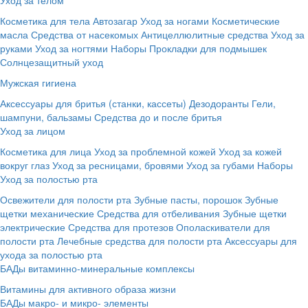
Косметика для тела
Автозагар
Уход за ногами
Косметические
масла
Средства от насекомых
Антицеллюлитные средства
Уход за
руками
Уход за ногтями
Наборы
Прокладки для подмышек
Солнцезащитный уход
Мужская гигиена
Аксессуары для бритья (станки, кассеты)
Дезодоранты
Гели,
шампуни, бальзамы
Средства до и после бритья
Уход за лицом
Косметика для лица
Уход за проблемной кожей
Уход за кожей
вокруг глаз
Уход за ресницами, бровями
Уход за губами
Наборы
Уход за полостью рта
Освежители для полости рта
Зубные пасты, порошок
Зубные
щетки механические
Средства для отбеливания
Зубные щетки
электрические
Средства для протезов
Ополаскиватели для
полости рта
Лечебные средства для полости рта
Аксессуары для
ухода за полостью рта
БАДы витаминно-минеральные комплексы
Витамины для активного образа жизни
БАДы макро- и микро- элементы