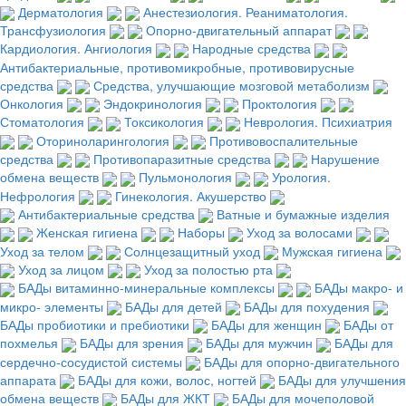
Дерматология
Анестезиология. Реаниматология.
Трансфузиология
Опорно-двигательный аппарат
Кардиология. Ангиология
Народные средства
Антибактериальные, противомикробные, противовирусные
средства
Средства, улучшающие мозговой метаболизм
Онкология
Эндокринология
Проктология
Стоматология
Токсикология
Неврология. Психиатрия
Оториноларингология
Противовоспалительные
средства
Противопаразитные средства
Нарушение
обмена веществ
Пульмонология
Урология.
Нефрология
Гинекология. Акушерство
Антибактериальные средства
Ватные и бумажные изделия
Женская гигиена
Наборы
Уход за волосами
Уход за телом
Солнцезащитный уход
Мужская гигиена
Уход за лицом
Уход за полостью рта
БАДы витаминно-минеральные комплексы
БАДы макро- и
микро- элементы
БАДы для детей
БАДы для похудения
БАДы пробиотики и пребиотики
БАДы для женщин
БАДы от
похмелья
БАДы для зрения
БАДы для мужчин
БАДы для
сердечно-сосудистой системы
БАДы для опорно-двигательного
аппарата
БАДы для кожи, волос, ногтей
БАДы для улучшения
обмена веществ
БАДы для ЖКТ
БАДы для мочеполовой