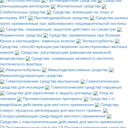
уменьшающие метеоризм
Желчегонные средства
Слабительные средства
Средства, влияющие на тонус и
моторику ЖКТ
Противодиарейные средства
Средства разных
групп применяемые при заболеваниях пищеварительной системы
Средства, оказывающие защитное действие на слизистую
Ферментные средства
Средства, применяемые при болезни
Крона и неспецифич. язвенных колитах
Энтеросорбенты
Средства, способствующие растворению холестериновых желчных
камней
Средства, регулирующие равновесие кишечной
микрофлоры
Средства, снижающие активность кислотно-
пептического фактора
Иммуноглобулины
Иммунодепрессивные средства
Иммуномодулирующие средства
Гомеопатические средства внутренние
Гомеопатические
средства для инъекций
Гомеопатические средства наружные
Средства для укрепления и защиты роговицы
Уход за
линзами
Противоглаукомные препараты
Средства с п/
микробным действием для местного применения
Средства,
стимул. процессы регенерации для местного примен.
Сосудосуживающие средствадля местного применения
Средства с п/воспалительным действием для местн.применения
Противовирусные средства
Противоаллергические средства