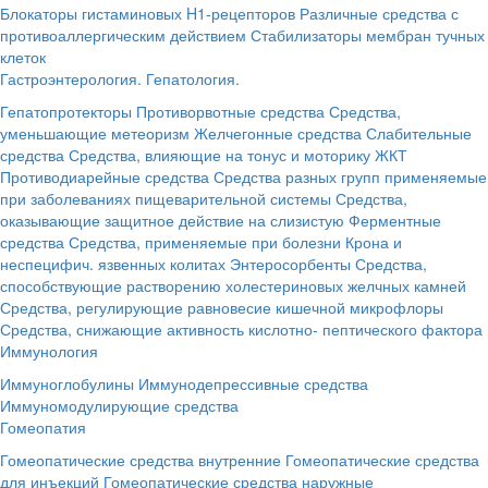
Блокаторы гистаминовых H1-рецепторов
Различные средства с
противоаллергическим действием
Стабилизаторы мембран тучных
клеток
Гастроэнтерология. Гепатология.
Гепатопротекторы
Противорвотные средства
Средства,
уменьшающие метеоризм
Желчегонные средства
Слабительные
средства
Средства, влияющие на тонус и моторику ЖКТ
Противодиарейные средства
Средства разных групп применяемые
при заболеваниях пищеварительной системы
Средства,
оказывающие защитное действие на слизистую
Ферментные
средства
Средства, применяемые при болезни Крона и
неспецифич. язвенных колитах
Энтеросорбенты
Средства,
способствующие растворению холестериновых желчных камней
Средства, регулирующие равновесие кишечной микрофлоры
Средства, снижающие активность кислотно- пептического фактора
Иммунология
Иммуноглобулины
Иммунодепрессивные средства
Иммуномодулирующие средства
Гомеопатия
Гомеопатические средства внутренние
Гомеопатические средства
для инъекций
Гомеопатические средства наружные