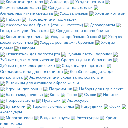
Косметика для тела
Автозагар
Уход за ногами
Косметические масла
Средства от насекомых
Антицеллюлитные средства
Уход за руками
Уход за ногтями
Наборы
Прокладки для подмышек
Аксессуары для бритья (станки, кассеты)
Дезодоранты
Гели, шампуни, бальзамы
Средства до и после бритья
Косметика для лица
Уход за проблемной кожей
Уход за
кожей вокруг глаз
Уход за ресницами, бровями
Уход за
губами
Наборы
Освежители для полости рта
Зубные пасты, порошок
Зубные щетки механические
Средства для отбеливания
Зубные щетки электрические
Средства для протезов
Ополаскиватели для полости рта
Лечебные средства для
полости рта
Аксессуары для ухода за полостью рта
Витамины для активного образа жизни
Игрушки для ванны
Погремушки
Наборы для игр в песке
Батончики, печенье
Каши
Пюре
Смеси
Напитки
Прорезыватели
Пустышки
Аксессуары
Бутылочки
Тарелки, ложки, вилки
Нагрудники
Соски
Аксессуары
Молокоотсосы
Бандажи, трусы
Аксессуары
Крема,
гели, масла