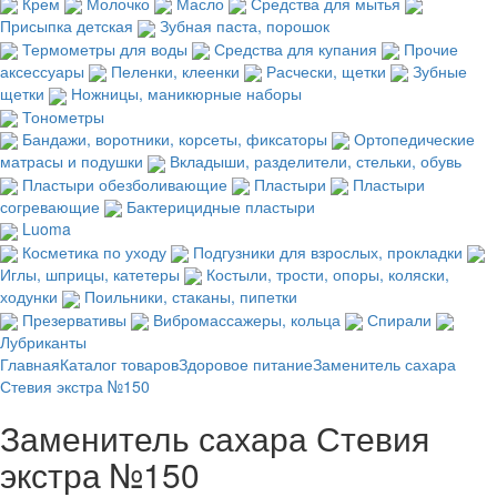
Крем
Молочко
Масло
Средства для мытья
Присыпка детская
Зубная паста, порошок
Термометры для воды
Средства для купания
Прочие
аксессуары
Пеленки, клеенки
Расчески, щетки
Зубные
щетки
Ножницы, маникюрные наборы
Тонометры
Бандажи, воротники, корсеты, фиксаторы
Ортопедические
матрасы и подушки
Вкладыши, разделители, стельки, обувь
Пластыри обезболивающие
Пластыри
Пластыри
согревающие
Бактерицидные пластыри
Luoma
Косметика по уходу
Подгузники для взрослых, прокладки
Иглы, шприцы, катетеры
Костыли, трости, опоры, коляски,
ходунки
Поильники, стаканы, пипетки
Презервативы
Вибромассажеры, кольца
Спирали
Лубриканты
Главная
Каталог товаров
Здоровое питание
Заменитель сахара
Стевия экстра №150
Заменитель сахара Стевия
экстра №150