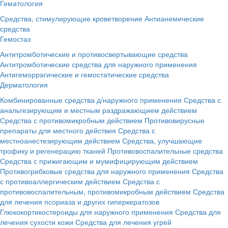
Гематология
Средства, стимулирующие кроветворение
Антианемические
средства
Гемостаз
Антитромботические и противосвертывающие средства
Антитромботические средства для наружного применения
Антигеморрагические и гемостатические средства
Дерматология
Комбинированные средства д/наружного применения
Средства с
анальгезирующим и местным раздражающием действием
Средства с противомикробным действием
Противовирусные
препараты для местного действия
Средства с
местноанестезирующим действием
Средства, улучшающие
трофику и регенерацию тканей
Противовоспалительные средства
Средства с прижигающим и мумифицирующим действием
Противогрибковые средства для наружного применения
Средства
с противоаллергическим действием
Средства с
противовоспалительным, противомикробным действием
Средства
для лечения псориаза и других гиперкератозов
Глюкокортикостероиды для наружного применения
Средства для
лечения сухости кожи
Средства для лечения угрей