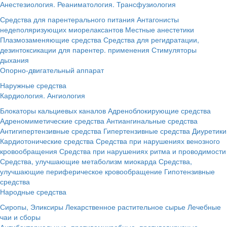
Анестезиология. Реаниматология. Трансфузиология
Средства для парентерального питания
Антагонисты
недеполяризующих миорелаксантов
Местные анестетики
Плазмозаменяющие средства
Средства для регидратации,
дезинтоксикации для парентер. применения
Стимуляторы
дыхания
Опорно-двигательный аппарат
Наружные средства
Кардиология. Ангиология
Блокаторы кальциевых каналов
Адреноблокирующие средства
Адреномиметические средства
Антиангинальные средства
Антигипертензивные средства
Гипертензивные средства
Диуретики
Кардиотонические средства
Средства при нарушениях венозного
кровообращения
Средства при нарушениях ритма и проводимости
Средства, улучшающие метаболизм миокарда
Средства,
улучшающие периферическое кровообращение
Гипотензивные
средства
Народные средства
Сиропы, Эликсиры
Лекарственное растительное сырье
Лечебные
чаи и сборы
Антибактериальные, противомикробные, противовирусные