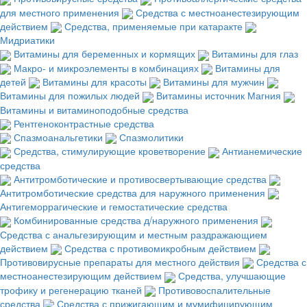
для местного применения
Средства с местноанестезирующим
действием
Средства, применяемые при катаракте
Мидриатики
Витамины для беременных и кормящих
Витамины для глаз
Макро- и микроэлементы в комбинациях
Витамины для
детей
Витамины для красоты
Витамины для мужчин
Витамины для пожилых людей
Витамины источник Магния
Витамины и витаминоподобные средства
Рентгеноконтрастные средства
Спазмоанальгетики
Спазмолитики
Средства, стимулирующие кроветворение
Антианемические
средства
Антитромботические и противосвертывающие средства
Антитромботические средства для наружного применения
Антигеморрагические и гемостатические средства
Комбинированные средства д/наружного применения
Средства с анальгезирующим и местным раздражающием
действием
Средства с противомикробным действием
Противовирусные препараты для местного действия
Средства с
местноанестезирующим действием
Средства, улучшающие
трофику и регенерацию тканей
Противовоспалительные
средства
Средства с прижигающим и мумифицирующим