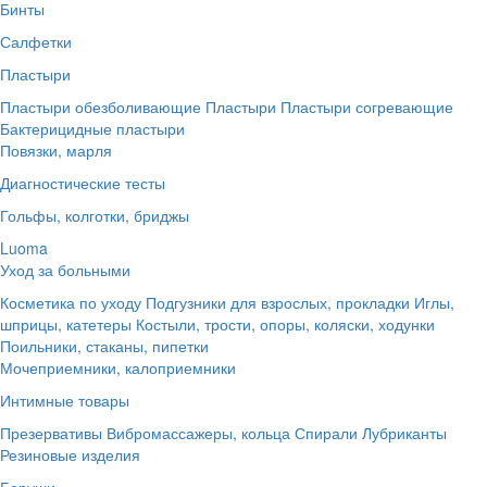
Бинты
Салфетки
Пластыри
Пластыри обезболивающие
Пластыри
Пластыри согревающие
Бактерицидные пластыри
Повязки, марля
Диагностические тесты
Гольфы, колготки, бриджы
Luoma
Уход за больными
Косметика по уходу
Подгузники для взрослых, прокладки
Иглы,
шприцы, катетеры
Костыли, трости, опоры, коляски, ходунки
Поильники, стаканы, пипетки
Мочеприемники, калоприемники
Интимные товары
Презервативы
Вибромассажеры, кольца
Спирали
Лубриканты
Резиновые изделия
Беруши