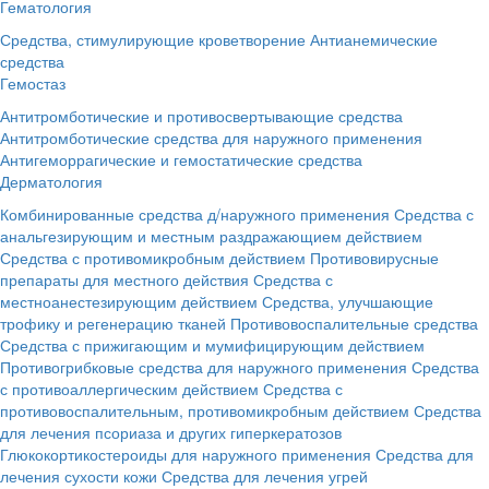
Гематология
Средства, стимулирующие кроветворение
Антианемические
средства
Гемостаз
Антитромботические и противосвертывающие средства
Антитромботические средства для наружного применения
Антигеморрагические и гемостатические средства
Дерматология
Комбинированные средства д/наружного применения
Средства с
анальгезирующим и местным раздражающием действием
Средства с противомикробным действием
Противовирусные
препараты для местного действия
Средства с
местноанестезирующим действием
Средства, улучшающие
трофику и регенерацию тканей
Противовоспалительные средства
Средства с прижигающим и мумифицирующим действием
Противогрибковые средства для наружного применения
Средства
с противоаллергическим действием
Средства с
противовоспалительным, противомикробным действием
Средства
для лечения псориаза и других гиперкератозов
Глюкокортикостероиды для наружного применения
Средства для
лечения сухости кожи
Средства для лечения угрей