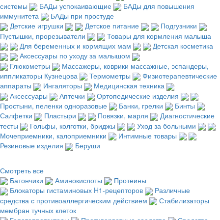
системы
БАДы успокаивающие
БАДы для повышения
иммунитета
БАДы при простуде
Детские игрушки
Детское питание
Подгузники
Пустышки, прорезыватели
Товары для кормления малыша
Для беременных и кормящих мам
Детская косметика
Аксессуары по уходу за малышом
Глюкометры
Массажеры, коврики массажные, эспандеры,
иппликаторы Кузнецова
Термометры
Физиотерапевтические
аппараты
Ингаляторы
Медицинская техника
Аксессуары
Аптечки
Ортопедические изделия
Простыни, пеленки одноразовые
Банки, грелки
Бинты
Салфетки
Пластыри
Повязки, марля
Диагностические
тесты
Гольфы, колготки, бриджы
Уход за больными
Мочеприемники, калоприемники
Интимные товары
Резиновые изделия
Беруши
Смотреть все
Батончики
Аминокислоты
Протеины
Блокаторы гистаминовых H1-рецепторов
Различные
средства с противоаллергическим действием
Стабилизаторы
мембран тучных клеток
Гепатопротекторы
Противорвотные средства
Средства,