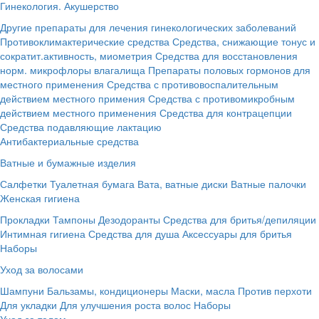
Гинекология. Акушерство
Другие препараты для лечения гинекологических заболеваний
Противоклимактерические средства
Средства, снижающие тонус и
сократит.активность, миометрия
Средства для восстановления
норм. микрофлоры влагалища
Препараты половых гормонов для
местного применения
Средства с противовоспалительным
действием местного примения
Средства с противомикробным
действием местного применения
Средства для контрацепции
Средства подавляющие лактацию
Антибактериальные средства
Ватные и бумажные изделия
Салфетки
Туалетная бумага
Вата, ватные диски
Ватные палочки
Женская гигиена
Прокладки
Тампоны
Дезодоранты
Средства для бритья/депиляции
Интимная гигиена
Средства для душа
Аксессуары для бритья
Наборы
Уход за волосами
Шампуни
Бальзамы, кондиционеры
Маски, масла
Против перхоти
Для укладки
Для улучшения роста волос
Наборы
Уход за телом