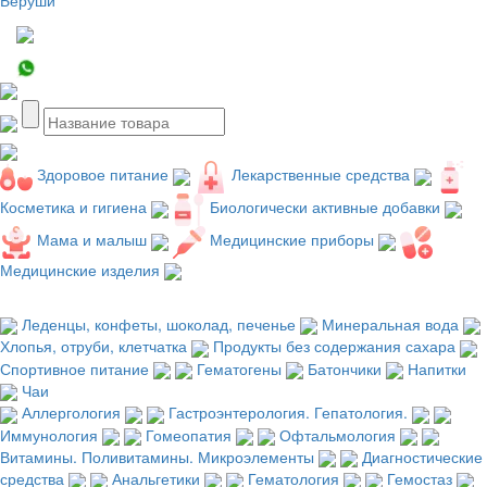
Здоровое питание
Лекарственные средства
Косметика и гигиена
Биологически активные добавки
Мама и малыш
Медицинские приборы
Медицинские изделия
Леденцы, конфеты, шоколад, печенье
Минеральная вода
Хлопья, отруби, клетчатка
Продукты без содержания сахара
Спортивное питание
Гематогены
Батончики
Напитки
Чаи
Аллергология
Гастроэнтерология. Гепатология.
Иммунология
Гомеопатия
Офтальмология
Витамины. Поливитамины. Микроэлементы
Диагностические
средства
Анальгетики
Гематология
Гемостаз