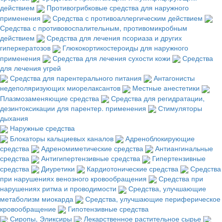
действием
Противогрибковые средства для наружного
применения
Средства с противоаллергическим действием
Средства с противовоспалительным, противомикробным
действием
Средства для лечения псориаза и других
гиперкератозов
Глюкокортикостероиды для наружного
применения
Средства для лечения сухости кожи
Средства
для лечения угрей
Средства для парентерального питания
Антагонисты
недеполяризующих миорелаксантов
Местные анестетики
Плазмозаменяющие средства
Средства для регидратации,
дезинтоксикации для парентер. применения
Стимуляторы
дыхания
Наружные средства
Блокаторы кальциевых каналов
Адреноблокирующие
средства
Адреномиметические средства
Антиангинальные
средства
Антигипертензивные средства
Гипертензивные
средства
Диуретики
Кардиотонические средства
Средства
при нарушениях венозного кровообращения
Средства при
нарушениях ритма и проводимости
Средства, улучшающие
метаболизм миокарда
Средства, улучшающие периферическое
кровообращение
Гипотензивные средства
Сиропы, Эликсиры
Лекарственное растительное сырье