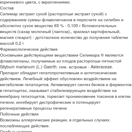
коричневого цвета, с вкраплениями.
Состав
Силимар экстракт сухой (расторопши экстракт сухой) с
содержанием суммы флаволигнанов в пересчете на силибин и
абсолютно сухое вещество 65 % - 0,100 г Вспомогательных
веществ (сахар молочный (лактоза),, крахмал картофельный,
магния стеарат) - дотстаочное количество до получения таблетки
массой 0,2 г
Фармакологическое действие
Основными действующими веществами Силимара ® являются
флаволигнаны, получаемые из плодов расторопши пятнистой
Silybum marianum (L.) Gaerth. сем. астровые - Asteraceae.
Препарат обладает гепатопротективным и антитоксическим
действием. Лечебный эффект обусловлен воздействием на
метаболизм гепатоцитов. Активизирует синтез белков и ферментов
в гепатоцитах, оказывает стабилизирующее воздействие на
мембрану гепатоцитов, тормозит проникновение токсинов в клетки
печени, ингибирует дистрофические и потенцирует
регенеративные процессы печени
Побочные действия
Возможны аллергические реакции, в отдельных случаях
послабляющее действие.
Особые условия