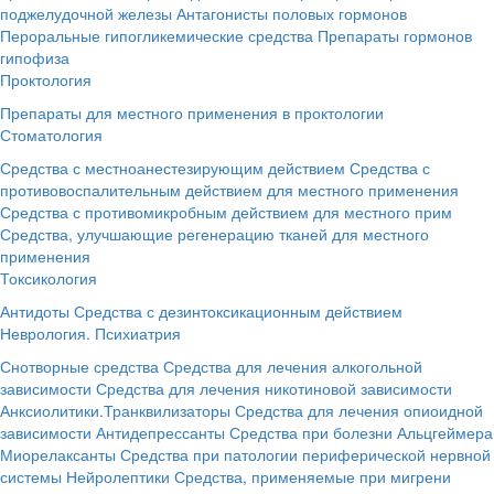
поджелудочной железы
Антагонисты половых гормонов
Пероральные гипогликемические средства
Препараты гормонов
гипофиза
Проктология
Препараты для местного применения в проктологии
Стоматология
Средства с местноанестезирующим действием
Средства с
противовоспалительным действием для местного применения
Средства с противомикробным действием для местного прим
Средства, улучшающие регенерацию тканей для местного
применения
Токсикология
Антидоты
Средства с дезинтоксикационным действием
Неврология. Психиатрия
Снотворные средства
Средства для лечения алкогольной
зависимости
Средства для лечения никотиновой зависимости
Анксиолитики.Транквилизаторы
Средства для лечения опиоидной
зависимости
Антидепрессанты
Средства при болезни Альцгеймера
Миорелаксанты
Средства при патологии периферической нервной
системы
Нейролептики
Средства, применяемые при мигрени