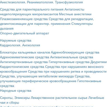
Анестезиология. Реаниматология. Трансфузиология
Средства для парентерального питания
Антагонисты
недеполяризующих миорелаксантов
Местные анестетики
Плазмозаменяющие средства
Средства для регидратации,
дезинтоксикации для парентер. применения
Стимуляторы
дыхания
Опорно-двигательный аппарат
Наружные средства
Кардиология. Ангиология
Блокаторы кальциевых каналов
Адреноблокирующие средства
Адреномиметические средства
Антиангинальные средства
Антигипертензивные средства
Гипертензивные средства
Диуретики
Кардиотонические средства
Средства при нарушениях венозного
кровообращения
Средства при нарушениях ритма и проводимости
Средства, улучшающие метаболизм миокарда
Средства,
улучшающие периферическое кровообращение
Гипотензивные
средства
Народные средства
Сиропы, Эликсиры
Лекарственное растительное сырье
Лечебные
чаи и сборы
Антибактериальные, противомикробные, противовирусные