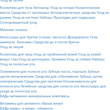
Косметика для тела
Автозагар
Уход за ногами
Косметические
масла
Средства от насекомых
Антицеллюлитные средства
Уход за
руками
Уход за ногтями
Наборы
Прокладки для подмышек
Солнцезащитный уход
Мужская гигиена
Аксессуары для бритья (станки, кассеты)
Дезодоранты
Гели,
шампуни, бальзамы
Средства до и после бритья
Уход за лицом
Косметика для лица
Уход за проблемной кожей
Уход за кожей
вокруг глаз
Уход за ресницами, бровями
Уход за губами
Наборы
Уход за полостью рта
Освежители для полости рта
Зубные пасты, порошок
Зубные
щетки механические
Средства для отбеливания
Зубные щетки
электрические
Средства для протезов
Ополаскиватели для
полости рта
Лечебные средства для полости рта
Аксессуары для
ухода за полостью рта
БАДы витаминно-минеральные комплексы
Витамины для активного образа жизни
БАДы макро- и микро- элементы