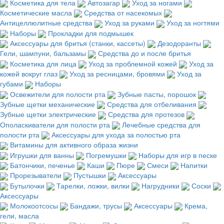
Косметика для тела
Автозагар
Уход за ногами
Косметические масла
Средства от насекомых
Антицеллюлитные средства
Уход за руками
Уход за ногтями
Наборы
Прокладки для подмышек
Аксессуары для бритья (станки, кассеты)
Дезодоранты
Гели, шампуни, бальзамы
Средства до и после бритья
Косметика для лица
Уход за проблемной кожей
Уход за
кожей вокруг глаз
Уход за ресницами, бровями
Уход за
губами
Наборы
Освежители для полости рта
Зубные пасты, порошок
Зубные щетки механические
Средства для отбеливания
Зубные щетки электрические
Средства для протезов
Ополаскиватели для полости рта
Лечебные средства для
полости рта
Аксессуары для ухода за полостью рта
Витамины для активного образа жизни
Игрушки для ванны
Погремушки
Наборы для игр в песке
Батончики, печенье
Каши
Пюре
Смеси
Напитки
Прорезыватели
Пустышки
Аксессуары
Бутылочки
Тарелки, ложки, вилки
Нагрудники
Соски
Аксессуары
Молокоотсосы
Бандажи, трусы
Аксессуары
Крема,
гели, масла