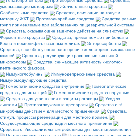
уменьшающие метеоризм
Желчегонные средства
Слабительные средства
Средства, влияющие на тонус и
моторику ЖКТ
Противодиарейные средства
Средства разных
групп применяемые при заболеваниях пищеварительной системы
Средства, оказывающие защитное действие на слизистую
Ферментные средства
Средства, применяемые при болезни
Крона и неспецифич. язвенных колитах
Энтеросорбенты
Средства, способствующие растворению холестериновых желчных
камней
Средства, регулирующие равновесие кишечной
микрофлоры
Средства, снижающие активность кислотно-
пептического фактора
Иммуноглобулины
Иммунодепрессивные средства
Иммуномодулирующие средства
Гомеопатические средства внутренние
Гомеопатические
средства для инъекций
Гомеопатические средства наружные
Средства для укрепления и защиты роговицы
Уход за
линзами
Противоглаукомные препараты
Средства с п/
микробным действием для местного применения
Средства,
стимул. процессы регенерации для местного примен.
Сосудосуживающие средствадля местного применения
Средства с п/воспалительным действием для местн.применения
Противовирусные средства
Противоаллергические средства