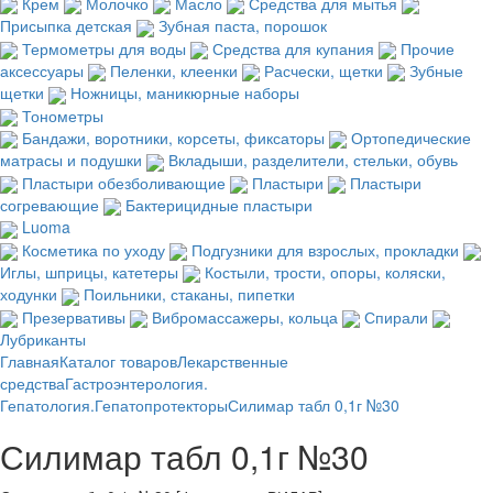
Крем
Молочко
Масло
Средства для мытья
Присыпка детская
Зубная паста, порошок
Термометры для воды
Средства для купания
Прочие
аксессуары
Пеленки, клеенки
Расчески, щетки
Зубные
щетки
Ножницы, маникюрные наборы
Тонометры
Бандажи, воротники, корсеты, фиксаторы
Ортопедические
матрасы и подушки
Вкладыши, разделители, стельки, обувь
Пластыри обезболивающие
Пластыри
Пластыри
согревающие
Бактерицидные пластыри
Luoma
Косметика по уходу
Подгузники для взрослых, прокладки
Иглы, шприцы, катетеры
Костыли, трости, опоры, коляски,
ходунки
Поильники, стаканы, пипетки
Презервативы
Вибромассажеры, кольца
Спирали
Лубриканты
Главная
Каталог товаров
Лекарственные
средства
Гастроэнтерология.
Гепатология.
Гепатопротекторы
Силимар табл 0,1г №30
Силимар табл 0,1г №30