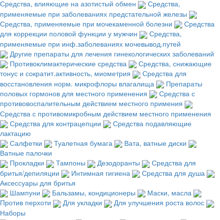
Средства, влияющие на азотистый обмен
Средства,
применяемые при заболеваниях предстательной железы
Средства, применяемые при мочекаменной болезни
Средства
для коррекции половой функции у мужчин
Средства,
применяемые при инф.заболеваниях мочевывод.путей
Другие препараты для лечения гинекологических заболеваний
Противоклимактерические средства
Средства, снижающие
тонус и сократит.активность, миометрия
Средства для
восстановления норм. микрофлоры влагалища
Препараты
половых гормонов для местного применения
Средства с
противовоспалительным действием местного примения
Средства с противомикробным действием местного применения
Средства для контрацепции
Средства подавляющие
лактацию
Салфетки
Туалетная бумага
Вата, ватные диски
Ватные палочки
Прокладки
Тампоны
Дезодоранты
Средства для
бритья/депиляции
Интимная гигиена
Средства для душа
Аксессуары для бритья
Шампуни
Бальзамы, кондиционеры
Маски, масла
Против перхоти
Для укладки
Для улучшения роста волос
Наборы