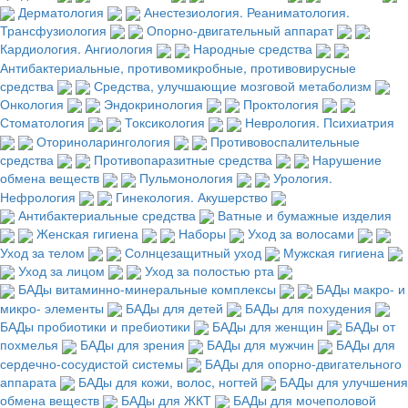
Дерматология
Анестезиология. Реаниматология.
Трансфузиология
Опорно-двигательный аппарат
Кардиология. Ангиология
Народные средства
Антибактериальные, противомикробные, противовирусные
средства
Средства, улучшающие мозговой метаболизм
Онкология
Эндокринология
Проктология
Стоматология
Токсикология
Неврология. Психиатрия
Оториноларингология
Противовоспалительные
средства
Противопаразитные средства
Нарушение
обмена веществ
Пульмонология
Урология.
Нефрология
Гинекология. Акушерство
Антибактериальные средства
Ватные и бумажные изделия
Женская гигиена
Наборы
Уход за волосами
Уход за телом
Солнцезащитный уход
Мужская гигиена
Уход за лицом
Уход за полостью рта
БАДы витаминно-минеральные комплексы
БАДы макро- и
микро- элементы
БАДы для детей
БАДы для похудения
БАДы пробиотики и пребиотики
БАДы для женщин
БАДы от
похмелья
БАДы для зрения
БАДы для мужчин
БАДы для
сердечно-сосудистой системы
БАДы для опорно-двигательного
аппарата
БАДы для кожи, волос, ногтей
БАДы для улучшения
обмена веществ
БАДы для ЖКТ
БАДы для мочеполовой