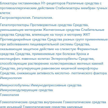
Блокаторы гистаминовых H1-рецепторов
Различные средства с
противоаллергическим действием
Стабилизаторы мембран тучных
клеток
Гастроэнтерология. Гепатология.
Гепатопротекторы
Противорвотные средства
Средства,
уменьшающие метеоризм
Желчегонные средства
Слабительные
средства
Средства, влияющие на тонус и моторику ЖКТ
Противодиарейные средства
Средства разных групп применяемые
при заболеваниях пищеварительной системы
Средства,
оказывающие защитное действие на слизистую
Ферментные
средства
Средства, применяемые при болезни Крона и
неспецифич. язвенных колитах
Энтеросорбенты
Средства,
способствующие растворению холестериновых желчных камней
Средства, регулирующие равновесие кишечной микрофлоры
Средства, снижающие активность кислотно- пептического фактора
Иммунология
Иммуноглобулины
Иммунодепрессивные средства
Иммуномодулирующие средства
Гомеопатия
Гомеопатические средства внутренние
Гомеопатические средства
для инъекций
Гомеопатические средства наружные