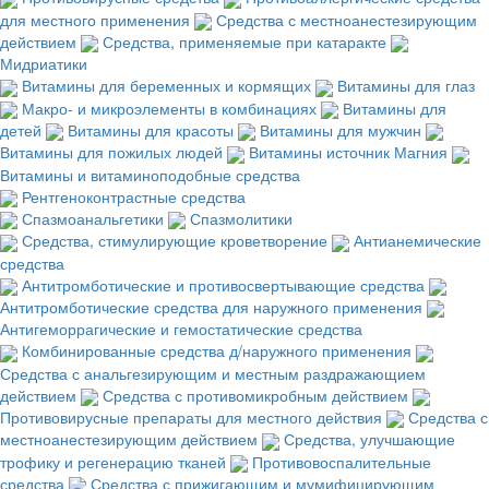
для местного применения
Средства с местноанестезирующим
действием
Средства, применяемые при катаракте
Мидриатики
Витамины для беременных и кормящих
Витамины для глаз
Макро- и микроэлементы в комбинациях
Витамины для
детей
Витамины для красоты
Витамины для мужчин
Витамины для пожилых людей
Витамины источник Магния
Витамины и витаминоподобные средства
Рентгеноконтрастные средства
Спазмоанальгетики
Спазмолитики
Средства, стимулирующие кроветворение
Антианемические
средства
Антитромботические и противосвертывающие средства
Антитромботические средства для наружного применения
Антигеморрагические и гемостатические средства
Комбинированные средства д/наружного применения
Средства с анальгезирующим и местным раздражающием
действием
Средства с противомикробным действием
Противовирусные препараты для местного действия
Средства с
местноанестезирующим действием
Средства, улучшающие
трофику и регенерацию тканей
Противовоспалительные
средства
Средства с прижигающим и мумифицирующим