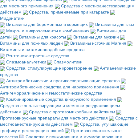
для местного применения
Средства с местноанестезирующим
действием
Средства, применяемые при катаракте
Мидриатики
Витамины для беременных и кормящих
Витамины для глаз
Макро- и микроэлементы в комбинациях
Витамины для
детей
Витамины для красоты
Витамины для мужчин
Витамины для пожилых людей
Витамины источник Магния
Витамины и витаминоподобные средства
Рентгеноконтрастные средства
Спазмоанальгетики
Спазмолитики
Средства, стимулирующие кроветворение
Антианемические
средства
Антитромботические и противосвертывающие средства
Антитромботические средства для наружного применения
Антигеморрагические и гемостатические средства
Комбинированные средства д/наружного применения
Средства с анальгезирующим и местным раздражающием
действием
Средства с противомикробным действием
Противовирусные препараты для местного действия
Средства с
местноанестезирующим действием
Средства, улучшающие
трофику и регенерацию тканей
Противовоспалительные
средства
Средства с прижигающим и мумифицирующим