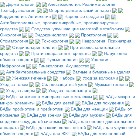
Дерматология
Анестезиология. Реаниматология.
Трансфузиология
Опорно-двигательный аппарат
Кардиология. Ангиология
Народные средства
Антибактериальные, противомикробные, противовирусные
средства
Средства, улучшающие мозговой метаболизм
Онкология
Эндокринология
Проктология
Стоматология
Токсикология
Неврология. Психиатрия
Оториноларингология
Противовоспалительные
средства
Противопаразитные средства
Нарушение
обмена веществ
Пульмонология
Урология.
Нефрология
Гинекология. Акушерство
Антибактериальные средства
Ватные и бумажные изделия
Женская гигиена
Наборы
Уход за волосами
Уход за телом
Солнцезащитный уход
Мужская гигиена
Уход за лицом
Уход за полостью рта
БАДы витаминно-минеральные комплексы
БАДы макро- и
микро- элементы
БАДы для детей
БАДы для похудения
БАДы пробиотики и пребиотики
БАДы для женщин
БАДы от
похмелья
БАДы для зрения
БАДы для мужчин
БАДы для
сердечно-сосудистой системы
БАДы для опорно-двигательного
аппарата
БАДы для кожи, волос, ногтей
БАДы для улучшения
обмена веществ
БАДы для ЖКТ
БАДы для мочеполовой