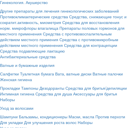
Гинекология. Акушерство
Другие препараты для лечения гинекологических заболеваний
Противоклимактерические средства
Средства, снижающие тонус и
сократит.активность, миометрия
Средства для восстановления
норм. микрофлоры влагалища
Препараты половых гормонов для
местного применения
Средства с противовоспалительным
действием местного примения
Средства с противомикробным
действием местного применения
Средства для контрацепции
Средства подавляющие лактацию
Антибактериальные средства
Ватные и бумажные изделия
Салфетки
Туалетная бумага
Вата, ватные диски
Ватные палочки
Женская гигиена
Прокладки
Тампоны
Дезодоранты
Средства для бритья/депиляции
Интимная гигиена
Средства для душа
Аксессуары для бритья
Наборы
Уход за волосами
Шампуни
Бальзамы, кондиционеры
Маски, масла
Против перхоти
Для укладки
Для улучшения роста волос
Наборы
Уход за телом