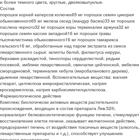
и более темного цвета, круглые, двояковыпуклые.
Состав
порошок корней каперсов колючих65 мг порошок семян цикория
обыкновенного65 мг железа оксид (мандур басма)33 мг порошок
паслена черного32 мг порошок коры терминалии аржуна32 мг
порошок семян кассии западной16 мг порошок травы
тысячелистника обыкновенного16 мг порошок тамарикса
гальского16 мг, обработанные над паром экстракта из смеси
лекарственного сырья: эклипты белой, филантуса нирури,
берхавии раскидистой, тиноспоры сердцелистной, редьки
посевной, эмблики лекарственной, свинчатки цейлонской, эмбелии
смородиновой, терминалии хебула (миробаланового дерева),
дымянки лекарственной. Вспомогательные вещества: магния
стеарат, целлюлоза микрокристаллическая, натрия
кроскармеллоза, натрия карбоксиметилцеллюлоза.
Фармакологическое действие
Комплекс биологически активных веществ растительного
происхождения, входящих в состав препарата Лив.52®,
нормализует белковосинтетическую функцию печени, стимулирует
восстановление клеток печени, оказывает желчегонное действие,
предохраняет печень от воздействия токсичных веществ (алкоголь,
лекарственные препараты и т.д.), способствует улучшению
процесса пищеварения