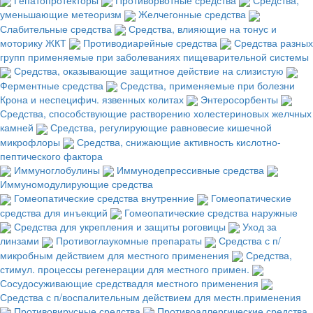
уменьшающие метеоризм
Желчегонные средства
Слабительные средства
Средства, влияющие на тонус и
моторику ЖКТ
Противодиарейные средства
Средства разных
групп применяемые при заболеваниях пищеварительной системы
Средства, оказывающие защитное действие на слизистую
Ферментные средства
Средства, применяемые при болезни
Крона и неспецифич. язвенных колитах
Энтеросорбенты
Средства, способствующие растворению холестериновых желчных
камней
Средства, регулирующие равновесие кишечной
микрофлоры
Средства, снижающие активность кислотно-
пептического фактора
Иммуноглобулины
Иммунодепрессивные средства
Иммуномодулирующие средства
Гомеопатические средства внутренние
Гомеопатические
средства для инъекций
Гомеопатические средства наружные
Средства для укрепления и защиты роговицы
Уход за
линзами
Противоглаукомные препараты
Средства с п/
микробным действием для местного применения
Средства,
стимул. процессы регенерации для местного примен.
Сосудосуживающие средствадля местного применения
Средства с п/воспалительным действием для местн.применения
Противовирусные средства
Противоаллергические средства