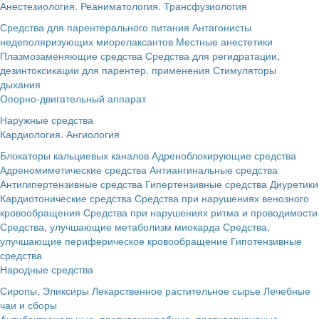
Анестезиология. Реаниматология. Трансфузиология
Средства для парентерального питания
Антагонисты
недеполяризующих миорелаксантов
Местные анестетики
Плазмозаменяющие средства
Средства для регидратации,
дезинтоксикации для парентер. применения
Стимуляторы
дыхания
Опорно-двигательный аппарат
Наружные средства
Кардиология. Ангиология
Блокаторы кальциевых каналов
Адреноблокирующие средства
Адреномиметические средства
Антиангинальные средства
Антигипертензивные средства
Гипертензивные средства
Диуретики
Кардиотонические средства
Средства при нарушениях венозного
кровообращения
Средства при нарушениях ритма и проводимости
Средства, улучшающие метаболизм миокарда
Средства,
улучшающие периферическое кровообращение
Гипотензивные
средства
Народные средства
Сиропы, Эликсиры
Лекарственное растительное сырье
Лечебные
чаи и сборы
Антибактериальные, противомикробные, противовирусные