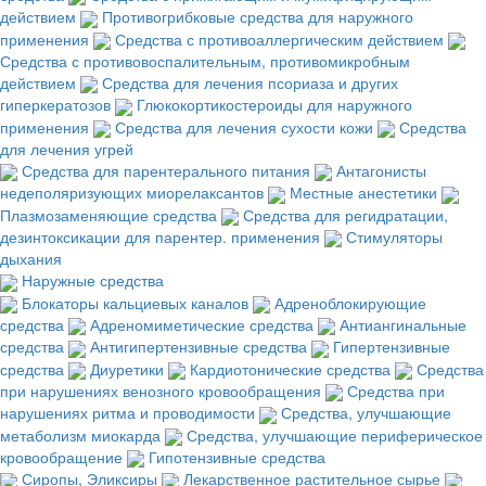
действием
Противогрибковые средства для наружного
применения
Средства с противоаллергическим действием
Средства с противовоспалительным, противомикробным
действием
Средства для лечения псориаза и других
гиперкератозов
Глюкокортикостероиды для наружного
применения
Средства для лечения сухости кожи
Средства
для лечения угрей
Средства для парентерального питания
Антагонисты
недеполяризующих миорелаксантов
Местные анестетики
Плазмозаменяющие средства
Средства для регидратации,
дезинтоксикации для парентер. применения
Стимуляторы
дыхания
Наружные средства
Блокаторы кальциевых каналов
Адреноблокирующие
средства
Адреномиметические средства
Антиангинальные
средства
Антигипертензивные средства
Гипертензивные
средства
Диуретики
Кардиотонические средства
Средства
при нарушениях венозного кровообращения
Средства при
нарушениях ритма и проводимости
Средства, улучшающие
метаболизм миокарда
Средства, улучшающие периферическое
кровообращение
Гипотензивные средства
Сиропы, Эликсиры
Лекарственное растительное сырье