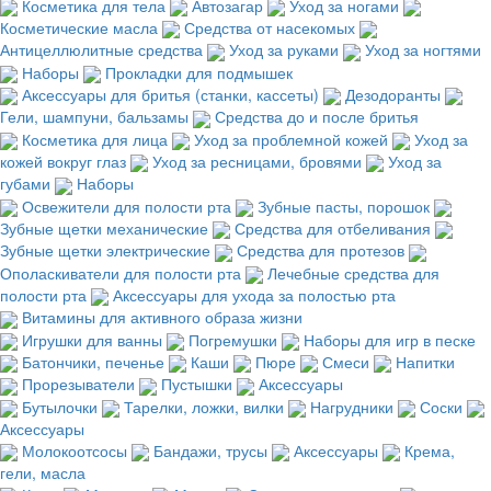
Косметика для тела
Автозагар
Уход за ногами
Косметические масла
Средства от насекомых
Антицеллюлитные средства
Уход за руками
Уход за ногтями
Наборы
Прокладки для подмышек
Аксессуары для бритья (станки, кассеты)
Дезодоранты
Гели, шампуни, бальзамы
Средства до и после бритья
Косметика для лица
Уход за проблемной кожей
Уход за
кожей вокруг глаз
Уход за ресницами, бровями
Уход за
губами
Наборы
Освежители для полости рта
Зубные пасты, порошок
Зубные щетки механические
Средства для отбеливания
Зубные щетки электрические
Средства для протезов
Ополаскиватели для полости рта
Лечебные средства для
полости рта
Аксессуары для ухода за полостью рта
Витамины для активного образа жизни
Игрушки для ванны
Погремушки
Наборы для игр в песке
Батончики, печенье
Каши
Пюре
Смеси
Напитки
Прорезыватели
Пустышки
Аксессуары
Бутылочки
Тарелки, ложки, вилки
Нагрудники
Соски
Аксессуары
Молокоотсосы
Бандажи, трусы
Аксессуары
Крема,
гели, масла