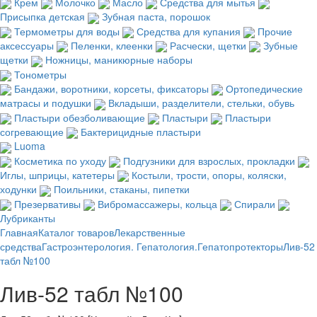
Крем
Молочко
Масло
Средства для мытья
Присыпка детская
Зубная паста, порошок
Термометры для воды
Средства для купания
Прочие
аксессуары
Пеленки, клеенки
Расчески, щетки
Зубные
щетки
Ножницы, маникюрные наборы
Тонометры
Бандажи, воротники, корсеты, фиксаторы
Ортопедические
матрасы и подушки
Вкладыши, разделители, стельки, обувь
Пластыри обезболивающие
Пластыри
Пластыри
согревающие
Бактерицидные пластыри
Luoma
Косметика по уходу
Подгузники для взрослых, прокладки
Иглы, шприцы, катетеры
Костыли, трости, опоры, коляски,
ходунки
Поильники, стаканы, пипетки
Презервативы
Вибромассажеры, кольца
Спирали
Лубриканты
Главная
Каталог товаров
Лекарственные
средства
Гастроэнтерология. Гепатология.
Гепатопротекторы
Лив-52
табл №100
Лив-52 табл №100