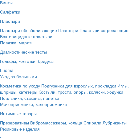
Бинты
Салфетки
Пластыри
Пластыри обезболивающие
Пластыри
Пластыри согревающие
Бактерицидные пластыри
Повязки, марля
Диагностические тесты
Гольфы, колготки, бриджы
Luoma
Уход за больными
Косметика по уходу
Подгузники для взрослых, прокладки
Иглы,
шприцы, катетеры
Костыли, трости, опоры, коляски, ходунки
Поильники, стаканы, пипетки
Мочеприемники, калоприемники
Интимные товары
Презервативы
Вибромассажеры, кольца
Спирали
Лубриканты
Резиновые изделия
Беруши