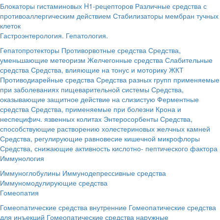
Блокаторы гистаминовых H1-рецепторов
Различные средства с
противоаллергическим действием
Стабилизаторы мембран тучных
клеток
Гастроэнтерология. Гепатология.
Гепатопротекторы
Противорвотные средства
Средства,
уменьшающие метеоризм
Желчегонные средства
Слабительные
средства
Средства, влияющие на тонус и моторику ЖКТ
Противодиарейные средства
Средства разных групп применяемые
при заболеваниях пищеварительной системы
Средства,
оказывающие защитное действие на слизистую
Ферментные
средства
Средства, применяемые при болезни Крона и
неспецифич. язвенных колитах
Энтеросорбенты
Средства,
способствующие растворению холестериновых желчных камней
Средства, регулирующие равновесие кишечной микрофлоры
Средства, снижающие активность кислотно- пептического фактора
Иммунология
Иммуноглобулины
Иммунодепрессивные средства
Иммуномодулирующие средства
Гомеопатия
Гомеопатические средства внутренние
Гомеопатические средства
для инъекций
Гомеопатические средства наружные