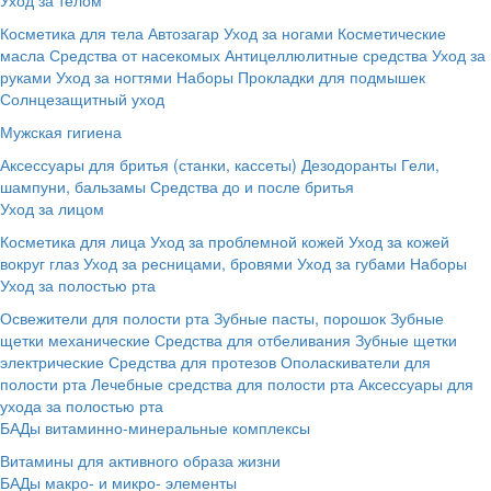
Косметика для тела
Автозагар
Уход за ногами
Косметические
масла
Средства от насекомых
Антицеллюлитные средства
Уход за
руками
Уход за ногтями
Наборы
Прокладки для подмышек
Солнцезащитный уход
Мужская гигиена
Аксессуары для бритья (станки, кассеты)
Дезодоранты
Гели,
шампуни, бальзамы
Средства до и после бритья
Уход за лицом
Косметика для лица
Уход за проблемной кожей
Уход за кожей
вокруг глаз
Уход за ресницами, бровями
Уход за губами
Наборы
Уход за полостью рта
Освежители для полости рта
Зубные пасты, порошок
Зубные
щетки механические
Средства для отбеливания
Зубные щетки
электрические
Средства для протезов
Ополаскиватели для
полости рта
Лечебные средства для полости рта
Аксессуары для
ухода за полостью рта
БАДы витаминно-минеральные комплексы
Витамины для активного образа жизни
БАДы макро- и микро- элементы