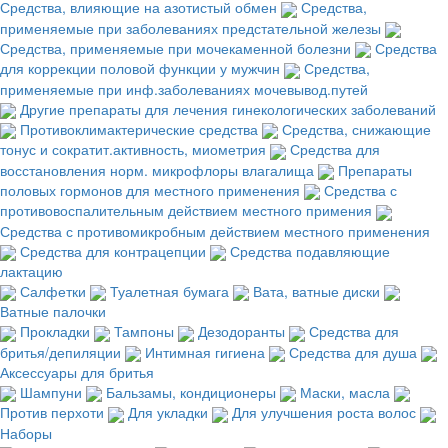
Средства, влияющие на азотистый обмен
Средства,
применяемые при заболеваниях предстательной железы
Средства, применяемые при мочекаменной болезни
Средства
для коррекции половой функции у мужчин
Средства,
применяемые при инф.заболеваниях мочевывод.путей
Другие препараты для лечения гинекологических заболеваний
Противоклимактерические средства
Средства, снижающие
тонус и сократит.активность, миометрия
Средства для
восстановления норм. микрофлоры влагалища
Препараты
половых гормонов для местного применения
Средства с
противовоспалительным действием местного примения
Средства с противомикробным действием местного применения
Средства для контрацепции
Средства подавляющие
лактацию
Салфетки
Туалетная бумага
Вата, ватные диски
Ватные палочки
Прокладки
Тампоны
Дезодоранты
Средства для
бритья/депиляции
Интимная гигиена
Средства для душа
Аксессуары для бритья
Шампуни
Бальзамы, кондиционеры
Маски, масла
Против перхоти
Для укладки
Для улучшения роста волос
Наборы