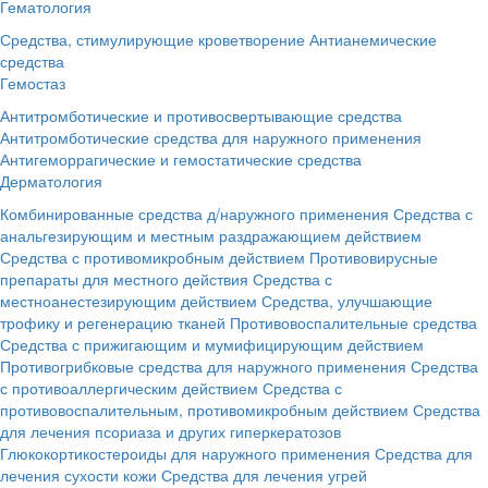
Гематология
Средства, стимулирующие кроветворение
Антианемические
средства
Гемостаз
Антитромботические и противосвертывающие средства
Антитромботические средства для наружного применения
Антигеморрагические и гемостатические средства
Дерматология
Комбинированные средства д/наружного применения
Средства с
анальгезирующим и местным раздражающием действием
Средства с противомикробным действием
Противовирусные
препараты для местного действия
Средства с
местноанестезирующим действием
Средства, улучшающие
трофику и регенерацию тканей
Противовоспалительные средства
Средства с прижигающим и мумифицирующим действием
Противогрибковые средства для наружного применения
Средства
с противоаллергическим действием
Средства с
противовоспалительным, противомикробным действием
Средства
для лечения псориаза и других гиперкератозов
Глюкокортикостероиды для наружного применения
Средства для
лечения сухости кожи
Средства для лечения угрей