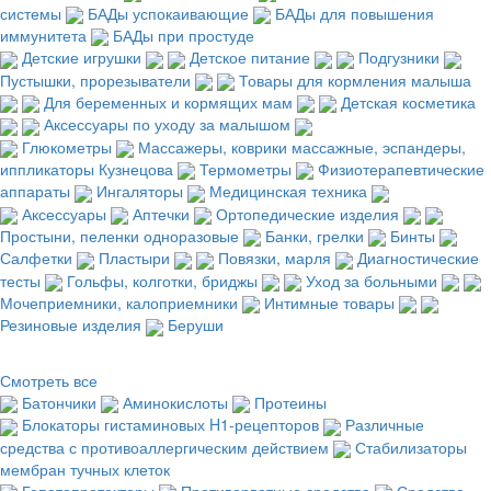
системы
БАДы успокаивающие
БАДы для повышения
иммунитета
БАДы при простуде
Детские игрушки
Детское питание
Подгузники
Пустышки, прорезыватели
Товары для кормления малыша
Для беременных и кормящих мам
Детская косметика
Аксессуары по уходу за малышом
Глюкометры
Массажеры, коврики массажные, эспандеры,
иппликаторы Кузнецова
Термометры
Физиотерапевтические
аппараты
Ингаляторы
Медицинская техника
Аксессуары
Аптечки
Ортопедические изделия
Простыни, пеленки одноразовые
Банки, грелки
Бинты
Салфетки
Пластыри
Повязки, марля
Диагностические
тесты
Гольфы, колготки, бриджы
Уход за больными
Мочеприемники, калоприемники
Интимные товары
Резиновые изделия
Беруши
Смотреть все
Батончики
Аминокислоты
Протеины
Блокаторы гистаминовых H1-рецепторов
Различные
средства с противоаллергическим действием
Стабилизаторы
мембран тучных клеток
Гепатопротекторы
Противорвотные средства
Средства,