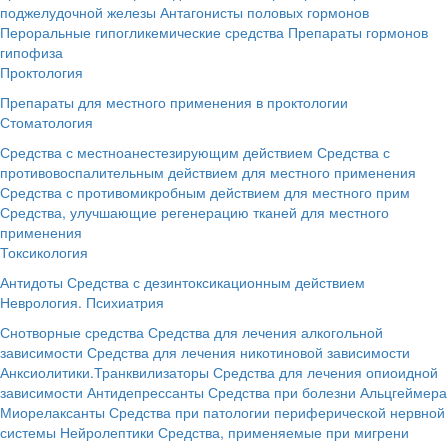
поджелудочной железы
Антагонисты половых гормонов
Пероральные гипогликемические средства
Препараты гормонов
гипофиза
Проктология
Препараты для местного применения в проктологии
Стоматология
Средства с местноанестезирующим действием
Средства с
противовоспалительным действием для местного применения
Средства с противомикробным действием для местного прим
Средства, улучшающие регенерацию тканей для местного
применения
Токсикология
Антидоты
Средства с дезинтоксикационным действием
Неврология. Психиатрия
Снотворные средства
Средства для лечения алкогольной
зависимости
Средства для лечения никотиновой зависимости
Анксиолитики.Транквилизаторы
Средства для лечения опиоидной
зависимости
Антидепрессанты
Средства при болезни Альцгеймера
Миорелаксанты
Средства при патологии периферической нервной
системы
Нейролептики
Средства, применяемые при мигрени