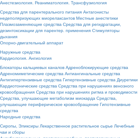
Анестезиология. Реаниматология. Трансфузиология
Средства для парентерального питания
Антагонисты
недеполяризующих миорелаксантов
Местные анестетики
Плазмозаменяющие средства
Средства для регидратации,
дезинтоксикации для парентер. применения
Стимуляторы
дыхания
Опорно-двигательный аппарат
Наружные средства
Кардиология. Ангиология
Блокаторы кальциевых каналов
Адреноблокирующие средства
Адреномиметические средства
Антиангинальные средства
Антигипертензивные средства
Гипертензивные средства
Диуретики
Кардиотонические средства
Средства при нарушениях венозного
кровообращения
Средства при нарушениях ритма и проводимости
Средства, улучшающие метаболизм миокарда
Средства,
улучшающие периферическое кровообращение
Гипотензивные
средства
Народные средства
Сиропы, Эликсиры
Лекарственное растительное сырье
Лечебные
чаи и сборы
Антибактериальные, противомикробные, противовирусные