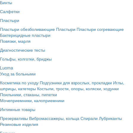
Бинты
Салфетки
Пластыри
Пластыри обезболивающие
Пластыри
Пластыри согревающие
Бактерицидные пластыри
Повязки, марля
Диагностические тесты
Гольфы, колготки, бриджы
Luoma
Уход за больными
Косметика по уходу
Подгузники для взрослых, прокладки
Иглы,
шприцы, катетеры
Костыли, трости, опоры, коляски, ходунки
Поильники, стаканы, пипетки
Мочеприемники, калоприемники
Интимные товары
Презервативы
Вибромассажеры, кольца
Спирали
Лубриканты
Резиновые изделия
Беруши