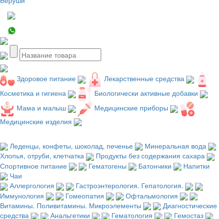
Здоровое питание
Лекарственные средства
Косметика и гигиена
Биологически активные добавки
Мама и малыш
Медицинские приборы
Медицинские изделия
Леденцы, конфеты, шоколад, печенье
Минеральная вода
Хлопья, отруби, клетчатка
Продукты без содержания сахара
Спортивное питание
Гематогены
Батончики
Напитки
Чаи
Аллергология
Гастроэнтерология. Гепатология.
Иммунология
Гомеопатия
Офтальмология
Витамины. Поливитамины. Микроэлементы
Диагностические
средства
Анальгетики
Гематология
Гемостаз