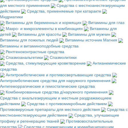
для местного применения
Средства с местноанестезирующим
действием
Средства, применяемые при катаракте
Мидриатики
Витамины для беременных и кормящих
Витамины для глаз
Макро- и микроэлементы в комбинациях
Витамины для
детей
Витамины для красоты
Витамины для мужчин
Витамины для пожилых людей
Витамины источник Магния
Витамины и витаминоподобные средства
Рентгеноконтрастные средства
Спазмоанальгетики
Спазмолитики
Средства, стимулирующие кроветворение
Антианемические
средства
Антитромботические и противосвертывающие средства
Антитромботические средства для наружного применения
Антигеморрагические и гемостатические средства
Комбинированные средства д/наружного применения
Средства с анальгезирующим и местным раздражающием
действием
Средства с противомикробным действием
Противовирусные препараты для местного действия
Средства с
местноанестезирующим действием
Средства, улучшающие
трофику и регенерацию тканей
Противовоспалительные
средства
Средства с прижигающим и мумифицирующим