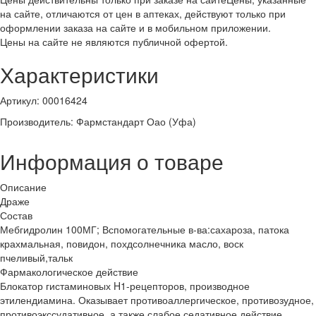
на сайте, отличаются от цен в аптеках, действуют только при
оформлении заказа на сайте и в мобильном приложении.
Цены на сайте не являются публичной офертой.
Характеристики
Артикул
:
00016424
Производитель
:
Фармстандарт Оао (Уфа)
Информация о товаре
Описание
Драже
Состав
Мебгидролин 100МГ; Вспомогательные в-ва:сахароза, патока
крахмальная, повидон, похдсолнечника масло, воск
пчеливый,тальк
Фармакологическое действие
Блокатор гистаминовых H1-рецепторов, производное
этилендиамина. Оказывает противоаллергическое, противозудное,
противоэкссудативное, а также слабое седативное действие.