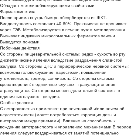
Обладает м-холиноблокирующими свойствами.
Фармакокинетика
После приема внутрь быстро абсорбируется из ЖКТ.
Биодоступность составляет 40-60%. Практически не проникает
через ГЭБ. Метаболизируется в печени путем метилирования.
Вызывает индукцию микросомальных ферментов печени.
Выводится почками.
Побочные действия
Со стороны пищеварительной системы: редко - сухость во рту,
диспептические явления вследствие раздражения слизистой
желудка. Со стороны ЦНС и периферической нервной системы:
возможны головокружение, парестезии, повышенная
утомляемость, тремор, сонливость. Со стороны системы
кроветворения: в единичных случаях - гранулоцитопения,
агранулоцитоз. Со стороны мочевыделительной системы: в
единичных случаях - дизурия.
Особые условия
С осторожностью применяют при печеночной и/или почечной
недостаточности (может потребоваться коррекция дозы и
интервалов между приемами). Влияние на способность к
вождению автотранспорта и управлению механизмами В период
лечения следует воздерживаться от занятий потенциально