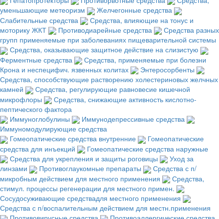
уменьшающие метеоризм
Желчегонные средства
Слабительные средства
Средства, влияющие на тонус и
моторику ЖКТ
Противодиарейные средства
Средства разных
групп применяемые при заболеваниях пищеварительной системы
Средства, оказывающие защитное действие на слизистую
Ферментные средства
Средства, применяемые при болезни
Крона и неспецифич. язвенных колитах
Энтеросорбенты
Средства, способствующие растворению холестериновых желчных
камней
Средства, регулирующие равновесие кишечной
микрофлоры
Средства, снижающие активность кислотно-
пептического фактора
Иммуноглобулины
Иммунодепрессивные средства
Иммуномодулирующие средства
Гомеопатические средства внутренние
Гомеопатические
средства для инъекций
Гомеопатические средства наружные
Средства для укрепления и защиты роговицы
Уход за
линзами
Противоглаукомные препараты
Средства с п/
микробным действием для местного применения
Средства,
стимул. процессы регенерации для местного примен.
Сосудосуживающие средствадля местного применения
Средства с п/воспалительным действием для местн.применения
Противовирусные средства
Противоаллергические средства