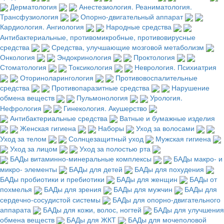
Дерматология
Анестезиология. Реаниматология.
Трансфузиология
Опорно-двигательный аппарат
Кардиология. Ангиология
Народные средства
Антибактериальные, противомикробные, противовирусные
средства
Средства, улучшающие мозговой метаболизм
Онкология
Эндокринология
Проктология
Стоматология
Токсикология
Неврология. Психиатрия
Оториноларингология
Противовоспалительные
средства
Противопаразитные средства
Нарушение
обмена веществ
Пульмонология
Урология.
Нефрология
Гинекология. Акушерство
Антибактериальные средства
Ватные и бумажные изделия
Женская гигиена
Наборы
Уход за волосами
Уход за телом
Солнцезащитный уход
Мужская гигиена
Уход за лицом
Уход за полостью рта
БАДы витаминно-минеральные комплексы
БАДы макро- и
микро- элементы
БАДы для детей
БАДы для похудения
БАДы пробиотики и пребиотики
БАДы для женщин
БАДы от
похмелья
БАДы для зрения
БАДы для мужчин
БАДы для
сердечно-сосудистой системы
БАДы для опорно-двигательного
аппарата
БАДы для кожи, волос, ногтей
БАДы для улучшения
обмена веществ
БАДы для ЖКТ
БАДы для мочеполовой