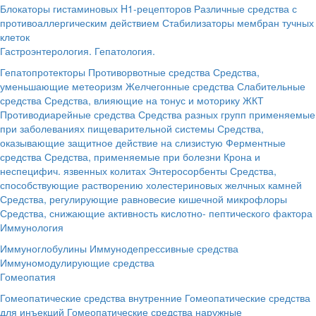
Блокаторы гистаминовых H1-рецепторов
Различные средства с
противоаллергическим действием
Стабилизаторы мембран тучных
клеток
Гастроэнтерология. Гепатология.
Гепатопротекторы
Противорвотные средства
Средства,
уменьшающие метеоризм
Желчегонные средства
Слабительные
средства
Средства, влияющие на тонус и моторику ЖКТ
Противодиарейные средства
Средства разных групп применяемые
при заболеваниях пищеварительной системы
Средства,
оказывающие защитное действие на слизистую
Ферментные
средства
Средства, применяемые при болезни Крона и
неспецифич. язвенных колитах
Энтеросорбенты
Средства,
способствующие растворению холестериновых желчных камней
Средства, регулирующие равновесие кишечной микрофлоры
Средства, снижающие активность кислотно- пептического фактора
Иммунология
Иммуноглобулины
Иммунодепрессивные средства
Иммуномодулирующие средства
Гомеопатия
Гомеопатические средства внутренние
Гомеопатические средства
для инъекций
Гомеопатические средства наружные