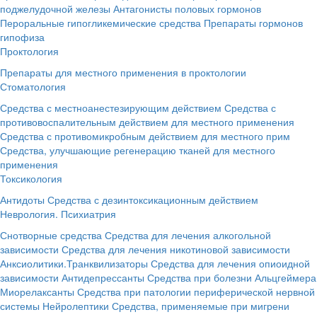
поджелудочной железы
Антагонисты половых гормонов
Пероральные гипогликемические средства
Препараты гормонов
гипофиза
Проктология
Препараты для местного применения в проктологии
Стоматология
Средства с местноанестезирующим действием
Средства с
противовоспалительным действием для местного применения
Средства с противомикробным действием для местного прим
Средства, улучшающие регенерацию тканей для местного
применения
Токсикология
Антидоты
Средства с дезинтоксикационным действием
Неврология. Психиатрия
Снотворные средства
Средства для лечения алкогольной
зависимости
Средства для лечения никотиновой зависимости
Анксиолитики.Транквилизаторы
Средства для лечения опиоидной
зависимости
Антидепрессанты
Средства при болезни Альцгеймера
Миорелаксанты
Средства при патологии периферической нервной
системы
Нейролептики
Средства, применяемые при мигрени