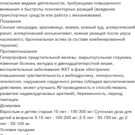
опасными видами деятельности, требующими повышенного
внимания и быстроты психомоторных реакций (вождение
транспортных средств или работа с механизмами).
Показания
Сенная лихорадка, крапивница, экзема, кожный зуд, аллергический
ринит, аллергический конъюнктивит, кожная реакция после укуса
насекомого; бронхиальная астма (в составе комбинированной
терапии).
Противопоказания
Гипертрофия предстательной железы, закрытоугольная глаукома,
язвенная болезнь желудка и двенадцатиперстной кишки,
воспалительные заболевания ЖКТ в фазе обострения;
повышенная чувствительность к мебгидролину, пилоростеноз,
эпилепсия, нарушения сердечного ритма (обладая ваголитическим
действием, может улучшать AV-проводимость и способствовать
развитию наджелудочковых аритмий), беременность, период
лактации.
Дозировка
Взрослым и детям старше 10 лет - 100-300 мг/ Суточная доза для
детей в возрасте 5-10 лет - 100-200 мг; 2-5 лет - 50-150 мг; до 2
лет - 50-100 мг.
Условия продажи