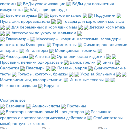
системы
БАДы успокаивающие
БАДы для повышения
иммунитета
БАДы при простуде
Детские игрушки
Детское питание
Подгузники
Пустышки, прорезыватели
Товары для кормления малыша
Для беременных и кормящих мам
Детская косметика
Аксессуары по уходу за малышом
Глюкометры
Массажеры, коврики массажные, эспандеры,
иппликаторы Кузнецова
Термометры
Физиотерапевтические
аппараты
Ингаляторы
Медицинская техника
Аксессуары
Аптечки
Ортопедические изделия
Простыни, пеленки одноразовые
Банки, грелки
Бинты
Салфетки
Пластыри
Повязки, марля
Диагностические
тесты
Гольфы, колготки, бриджы
Уход за больными
Мочеприемники, калоприемники
Интимные товары
Резиновые изделия
Беруши
Смотреть все
Батончики
Аминокислоты
Протеины
Блокаторы гистаминовых H1-рецепторов
Различные
средства с противоаллергическим действием
Стабилизаторы
мембран тучных клеток
Гепатопротекторы
Противорвотные средства
Средства,