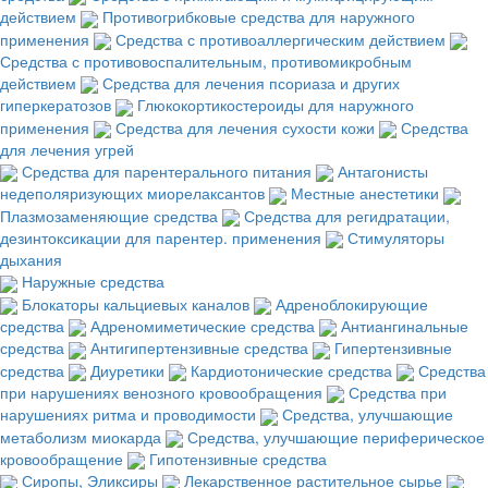
действием
Противогрибковые средства для наружного
применения
Средства с противоаллергическим действием
Средства с противовоспалительным, противомикробным
действием
Средства для лечения псориаза и других
гиперкератозов
Глюкокортикостероиды для наружного
применения
Средства для лечения сухости кожи
Средства
для лечения угрей
Средства для парентерального питания
Антагонисты
недеполяризующих миорелаксантов
Местные анестетики
Плазмозаменяющие средства
Средства для регидратации,
дезинтоксикации для парентер. применения
Стимуляторы
дыхания
Наружные средства
Блокаторы кальциевых каналов
Адреноблокирующие
средства
Адреномиметические средства
Антиангинальные
средства
Антигипертензивные средства
Гипертензивные
средства
Диуретики
Кардиотонические средства
Средства
при нарушениях венозного кровообращения
Средства при
нарушениях ритма и проводимости
Средства, улучшающие
метаболизм миокарда
Средства, улучшающие периферическое
кровообращение
Гипотензивные средства
Сиропы, Эликсиры
Лекарственное растительное сырье