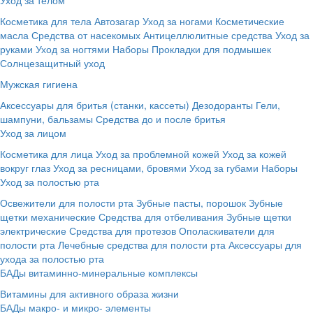
Косметика для тела
Автозагар
Уход за ногами
Косметические
масла
Средства от насекомых
Антицеллюлитные средства
Уход за
руками
Уход за ногтями
Наборы
Прокладки для подмышек
Солнцезащитный уход
Мужская гигиена
Аксессуары для бритья (станки, кассеты)
Дезодоранты
Гели,
шампуни, бальзамы
Средства до и после бритья
Уход за лицом
Косметика для лица
Уход за проблемной кожей
Уход за кожей
вокруг глаз
Уход за ресницами, бровями
Уход за губами
Наборы
Уход за полостью рта
Освежители для полости рта
Зубные пасты, порошок
Зубные
щетки механические
Средства для отбеливания
Зубные щетки
электрические
Средства для протезов
Ополаскиватели для
полости рта
Лечебные средства для полости рта
Аксессуары для
ухода за полостью рта
БАДы витаминно-минеральные комплексы
Витамины для активного образа жизни
БАДы макро- и микро- элементы