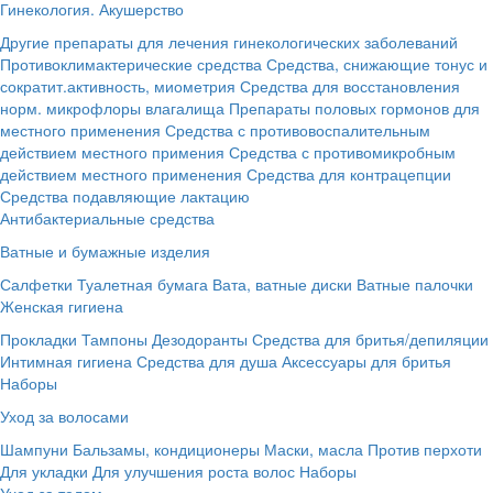
Гинекология. Акушерство
Другие препараты для лечения гинекологических заболеваний
Противоклимактерические средства
Средства, снижающие тонус и
сократит.активность, миометрия
Средства для восстановления
норм. микрофлоры влагалища
Препараты половых гормонов для
местного применения
Средства с противовоспалительным
действием местного примения
Средства с противомикробным
действием местного применения
Средства для контрацепции
Средства подавляющие лактацию
Антибактериальные средства
Ватные и бумажные изделия
Салфетки
Туалетная бумага
Вата, ватные диски
Ватные палочки
Женская гигиена
Прокладки
Тампоны
Дезодоранты
Средства для бритья/депиляции
Интимная гигиена
Средства для душа
Аксессуары для бритья
Наборы
Уход за волосами
Шампуни
Бальзамы, кондиционеры
Маски, масла
Против перхоти
Для укладки
Для улучшения роста волос
Наборы
Уход за телом