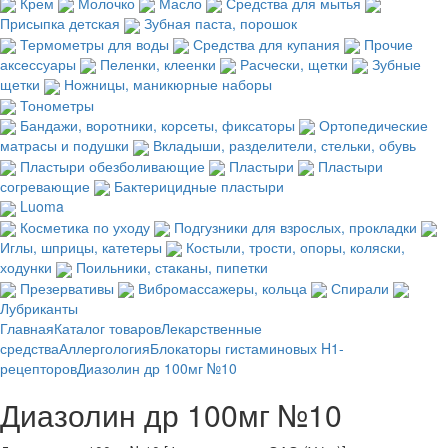
Крем
Молочко
Масло
Средства для мытья
Присыпка детская
Зубная паста, порошок
Термометры для воды
Средства для купания
Прочие
аксессуары
Пеленки, клеенки
Расчески, щетки
Зубные
щетки
Ножницы, маникюрные наборы
Тонометры
Бандажи, воротники, корсеты, фиксаторы
Ортопедические
матрасы и подушки
Вкладыши, разделители, стельки, обувь
Пластыри обезболивающие
Пластыри
Пластыри
согревающие
Бактерицидные пластыри
Luoma
Косметика по уходу
Подгузники для взрослых, прокладки
Иглы, шприцы, катетеры
Костыли, трости, опоры, коляски,
ходунки
Поильники, стаканы, пипетки
Презервативы
Вибромассажеры, кольца
Спирали
Лубриканты
Главная
Каталог товаров
Лекарственные
средства
Аллергология
Блокаторы гистаминовых H1-
рецепторов
Диазолин др 100мг №10
Диазолин др 100мг №10