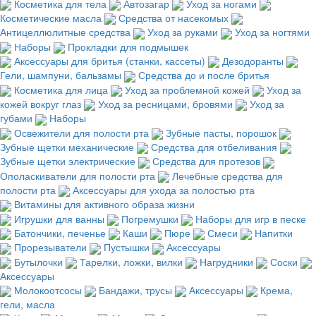
Косметика для тела
Автозагар
Уход за ногами
Косметические масла
Средства от насекомых
Антицеллюлитные средства
Уход за руками
Уход за ногтями
Наборы
Прокладки для подмышек
Аксессуары для бритья (станки, кассеты)
Дезодоранты
Гели, шампуни, бальзамы
Средства до и после бритья
Косметика для лица
Уход за проблемной кожей
Уход за
кожей вокруг глаз
Уход за ресницами, бровями
Уход за
губами
Наборы
Освежители для полости рта
Зубные пасты, порошок
Зубные щетки механические
Средства для отбеливания
Зубные щетки электрические
Средства для протезов
Ополаскиватели для полости рта
Лечебные средства для
полости рта
Аксессуары для ухода за полостью рта
Витамины для активного образа жизни
Игрушки для ванны
Погремушки
Наборы для игр в песке
Батончики, печенье
Каши
Пюре
Смеси
Напитки
Прорезыватели
Пустышки
Аксессуары
Бутылочки
Тарелки, ложки, вилки
Нагрудники
Соски
Аксессуары
Молокоотсосы
Бандажи, трусы
Аксессуары
Крема,
гели, масла