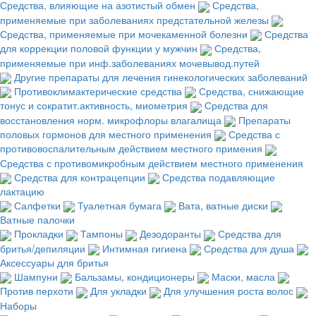
Средства, влияющие на азотистый обмен
Средства,
применяемые при заболеваниях предстательной железы
Средства, применяемые при мочекаменной болезни
Средства
для коррекции половой функции у мужчин
Средства,
применяемые при инф.заболеваниях мочевывод.путей
Другие препараты для лечения гинекологических заболеваний
Противоклимактерические средства
Средства, снижающие
тонус и сократит.активность, миометрия
Средства для
восстановления норм. микрофлоры влагалища
Препараты
половых гормонов для местного применения
Средства с
противовоспалительным действием местного примения
Средства с противомикробным действием местного применения
Средства для контрацепции
Средства подавляющие
лактацию
Салфетки
Туалетная бумага
Вата, ватные диски
Ватные палочки
Прокладки
Тампоны
Дезодоранты
Средства для
бритья/депиляции
Интимная гигиена
Средства для душа
Аксессуары для бритья
Шампуни
Бальзамы, кондиционеры
Маски, масла
Против перхоти
Для укладки
Для улучшения роста волос
Наборы