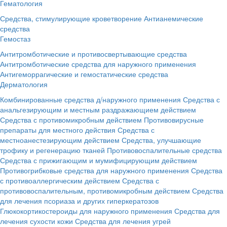
Гематология
Средства, стимулирующие кроветворение
Антианемические
средства
Гемостаз
Антитромботические и противосвертывающие средства
Антитромботические средства для наружного применения
Антигеморрагические и гемостатические средства
Дерматология
Комбинированные средства д/наружного применения
Средства с
анальгезирующим и местным раздражающием действием
Средства с противомикробным действием
Противовирусные
препараты для местного действия
Средства с
местноанестезирующим действием
Средства, улучшающие
трофику и регенерацию тканей
Противовоспалительные средства
Средства с прижигающим и мумифицирующим действием
Противогрибковые средства для наружного применения
Средства
с противоаллергическим действием
Средства с
противовоспалительным, противомикробным действием
Средства
для лечения псориаза и других гиперкератозов
Глюкокортикостероиды для наружного применения
Средства для
лечения сухости кожи
Средства для лечения угрей