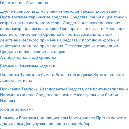
Гинекология. Акушерство
Другие препараты для лечения гинекологических заболеваний
Противоклимактерические средства
Средства, снижающие тонус и
сократит.активность, миометрия
Средства для восстановления
норм. микрофлоры влагалища
Препараты половых гормонов для
местного применения
Средства с противовоспалительным
действием местного примения
Средства с противомикробным
действием местного применения
Средства для контрацепции
Средства подавляющие лактацию
Антибактериальные средства
Ватные и бумажные изделия
Салфетки
Туалетная бумага
Вата, ватные диски
Ватные палочки
Женская гигиена
Прокладки
Тампоны
Дезодоранты
Средства для бритья/депиляции
Интимная гигиена
Средства для душа
Аксессуары для бритья
Наборы
Уход за волосами
Шампуни
Бальзамы, кондиционеры
Маски, масла
Против перхоти
Для укладки
Для улучшения роста волос
Наборы
Уход за телом