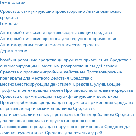
Гематология
Средства, стимулирующие кроветворение
Антианемические
средства
Гемостаз
Антитромботические и противосвертывающие средства
Антитромботические средства для наружного применения
Антигеморрагические и гемостатические средства
Дерматология
Комбинированные средства д/наружного применения
Средства с
анальгезирующим и местным раздражающием действием
Средства с противомикробным действием
Противовирусные
препараты для местного действия
Средства с
местноанестезирующим действием
Средства, улучшающие
трофику и регенерацию тканей
Противовоспалительные средства
Средства с прижигающим и мумифицирующим действием
Противогрибковые средства для наружного применения
Средства
с противоаллергическим действием
Средства с
противовоспалительным, противомикробным действием
Средства
для лечения псориаза и других гиперкератозов
Глюкокортикостероиды для наружного применения
Средства для
лечения сухости кожи
Средства для лечения угрей