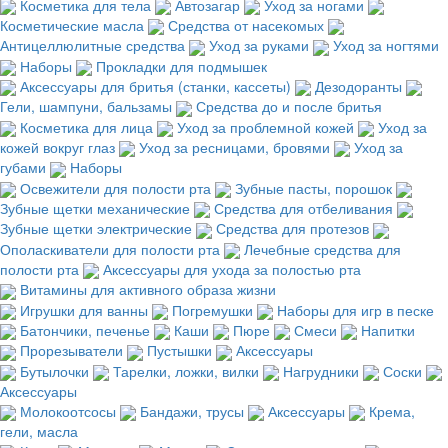
Косметика для тела
Автозагар
Уход за ногами
Косметические масла
Средства от насекомых
Антицеллюлитные средства
Уход за руками
Уход за ногтями
Наборы
Прокладки для подмышек
Аксессуары для бритья (станки, кассеты)
Дезодоранты
Гели, шампуни, бальзамы
Средства до и после бритья
Косметика для лица
Уход за проблемной кожей
Уход за
кожей вокруг глаз
Уход за ресницами, бровями
Уход за
губами
Наборы
Освежители для полости рта
Зубные пасты, порошок
Зубные щетки механические
Средства для отбеливания
Зубные щетки электрические
Средства для протезов
Ополаскиватели для полости рта
Лечебные средства для
полости рта
Аксессуары для ухода за полостью рта
Витамины для активного образа жизни
Игрушки для ванны
Погремушки
Наборы для игр в песке
Батончики, печенье
Каши
Пюре
Смеси
Напитки
Прорезыватели
Пустышки
Аксессуары
Бутылочки
Тарелки, ложки, вилки
Нагрудники
Соски
Аксессуары
Молокоотсосы
Бандажи, трусы
Аксессуары
Крема,
гели, масла