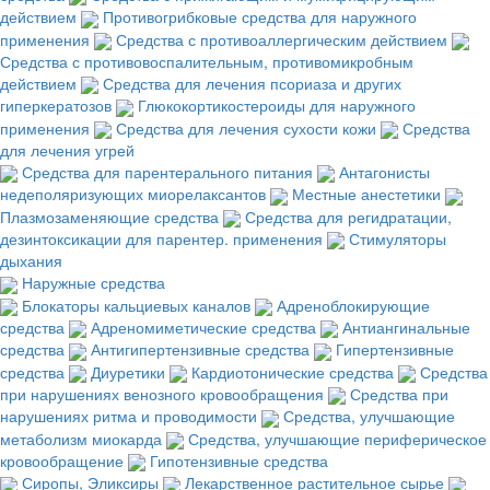
действием
Противогрибковые средства для наружного
применения
Средства с противоаллергическим действием
Средства с противовоспалительным, противомикробным
действием
Средства для лечения псориаза и других
гиперкератозов
Глюкокортикостероиды для наружного
применения
Средства для лечения сухости кожи
Средства
для лечения угрей
Средства для парентерального питания
Антагонисты
недеполяризующих миорелаксантов
Местные анестетики
Плазмозаменяющие средства
Средства для регидратации,
дезинтоксикации для парентер. применения
Стимуляторы
дыхания
Наружные средства
Блокаторы кальциевых каналов
Адреноблокирующие
средства
Адреномиметические средства
Антиангинальные
средства
Антигипертензивные средства
Гипертензивные
средства
Диуретики
Кардиотонические средства
Средства
при нарушениях венозного кровообращения
Средства при
нарушениях ритма и проводимости
Средства, улучшающие
метаболизм миокарда
Средства, улучшающие периферическое
кровообращение
Гипотензивные средства
Сиропы, Эликсиры
Лекарственное растительное сырье