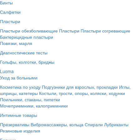
Бинты
Салфетки
Пластыри
Пластыри обезболивающие
Пластыри
Пластыри согревающие
Бактерицидные пластыри
Повязки, марля
Диагностические тесты
Гольфы, колготки, бриджы
Luoma
Уход за больными
Косметика по уходу
Подгузники для взрослых, прокладки
Иглы,
шприцы, катетеры
Костыли, трости, опоры, коляски, ходунки
Поильники, стаканы, пипетки
Мочеприемники, калоприемники
Интимные товары
Презервативы
Вибромассажеры, кольца
Спирали
Лубриканты
Резиновые изделия
Беруши