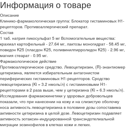
Информация о товаре
Описание
Клинико-фармакологическая группа: Блокатор гистаминовых Н1-
рецепторов. Противоаллергический препарат.
Состав
1 таб. натрия пикосульфат 5 мг Вспомогательные вещества:
крахмал картофельный - 27.64 мг, лактозы моногидрат - 58.45 мг,
повидон K25 (пласдон K25, поливинилпирролидон K25) - 2.96 мг,
магния стеарат - 0.95 мг.
Фармакологическое действие
Противоаллергическое средство. Левоцетиризин, (R)-энантиомер
цетиризина, является избирательным антагонистом
периферических гистаминовых Н1-рецепторов. Сродство
левоцетиризина (Ki = 3.2 нмоль/л) с гистаминовыми H1-
рецепторами в 2 раза выше, чем у цетиризина (Ki = 6.3 нмоль/л).
Исследования фармакокинетики у здоровых добровольцев
показали, что при нанесении на кожу и на слизистую оболочку
носа активность левоцетиризина в половине дозы сопоставима
активности цетиризина в целой дозе. Левоцетиризин подавляет
активность эотаксин-индуцированной трансэндотелиальной
миграции эозинофилов в клетках кожи и легких.