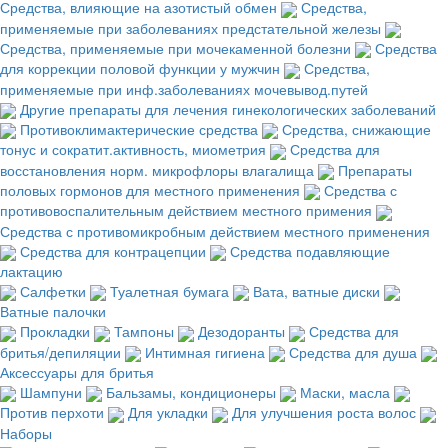
Средства, влияющие на азотистый обмен
Средства,
применяемые при заболеваниях предстательной железы
Средства, применяемые при мочекаменной болезни
Средства
для коррекции половой функции у мужчин
Средства,
применяемые при инф.заболеваниях мочевывод.путей
Другие препараты для лечения гинекологических заболеваний
Противоклимактерические средства
Средства, снижающие
тонус и сократит.активность, миометрия
Средства для
восстановления норм. микрофлоры влагалища
Препараты
половых гормонов для местного применения
Средства с
противовоспалительным действием местного примения
Средства с противомикробным действием местного применения
Средства для контрацепции
Средства подавляющие
лактацию
Салфетки
Туалетная бумага
Вата, ватные диски
Ватные палочки
Прокладки
Тампоны
Дезодоранты
Средства для
бритья/депиляции
Интимная гигиена
Средства для душа
Аксессуары для бритья
Шампуни
Бальзамы, кондиционеры
Маски, масла
Против перхоти
Для укладки
Для улучшения роста волос
Наборы