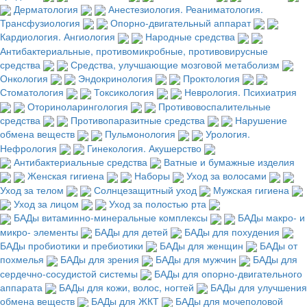
Дерматология
Анестезиология. Реаниматология.
Трансфузиология
Опорно-двигательный аппарат
Кардиология. Ангиология
Народные средства
Антибактериальные, противомикробные, противовирусные
средства
Средства, улучшающие мозговой метаболизм
Онкология
Эндокринология
Проктология
Стоматология
Токсикология
Неврология. Психиатрия
Оториноларингология
Противовоспалительные
средства
Противопаразитные средства
Нарушение
обмена веществ
Пульмонология
Урология.
Нефрология
Гинекология. Акушерство
Антибактериальные средства
Ватные и бумажные изделия
Женская гигиена
Наборы
Уход за волосами
Уход за телом
Солнцезащитный уход
Мужская гигиена
Уход за лицом
Уход за полостью рта
БАДы витаминно-минеральные комплексы
БАДы макро- и
микро- элементы
БАДы для детей
БАДы для похудения
БАДы пробиотики и пребиотики
БАДы для женщин
БАДы от
похмелья
БАДы для зрения
БАДы для мужчин
БАДы для
сердечно-сосудистой системы
БАДы для опорно-двигательного
аппарата
БАДы для кожи, волос, ногтей
БАДы для улучшения
обмена веществ
БАДы для ЖКТ
БАДы для мочеполовой