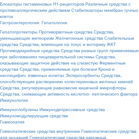
Блокаторы гистаминовых H1-рецепторов
Различные средства с
противоаллергическим действием
Стабилизаторы мембран тучных
клеток
Гастроэнтерология. Гепатология.
Гепатопротекторы
Противорвотные средства
Средства,
уменьшающие метеоризм
Желчегонные средства
Слабительные
средства
Средства, влияющие на тонус и моторику ЖКТ
Противодиарейные средства
Средства разных групп применяемые
при заболеваниях пищеварительной системы
Средства,
оказывающие защитное действие на слизистую
Ферментные
средства
Средства, применяемые при болезни Крона и
неспецифич. язвенных колитах
Энтеросорбенты
Средства,
способствующие растворению холестериновых желчных камней
Средства, регулирующие равновесие кишечной микрофлоры
Средства, снижающие активность кислотно- пептического фактора
Иммунология
Иммуноглобулины
Иммунодепрессивные средства
Иммуномодулирующие средства
Гомеопатия
Гомеопатические средства внутренние
Гомеопатические средства
для инъекций
Гомеопатические средства наружные