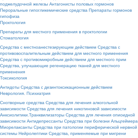
поджелудочной железы
Антагонисты половых гормонов
Пероральные гипогликемические средства
Препараты гормонов
гипофиза
Проктология
Препараты для местного применения в проктологии
Стоматология
Средства с местноанестезирующим действием
Средства с
противовоспалительным действием для местного применения
Средства с противомикробным действием для местного прим
Средства, улучшающие регенерацию тканей для местного
применения
Токсикология
Антидоты
Средства с дезинтоксикационным действием
Неврология. Психиатрия
Снотворные средства
Средства для лечения алкогольной
зависимости
Средства для лечения никотиновой зависимости
Анксиолитики.Транквилизаторы
Средства для лечения опиоидной
зависимости
Антидепрессанты
Средства при болезни Альцгеймера
Миорелаксанты
Средства при патологии периферической нервной
системы
Нейролептики
Средства, применяемые при мигрени