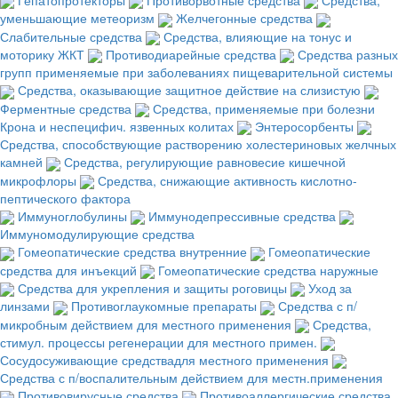
уменьшающие метеоризм
Желчегонные средства
Слабительные средства
Средства, влияющие на тонус и
моторику ЖКТ
Противодиарейные средства
Средства разных
групп применяемые при заболеваниях пищеварительной системы
Средства, оказывающие защитное действие на слизистую
Ферментные средства
Средства, применяемые при болезни
Крона и неспецифич. язвенных колитах
Энтеросорбенты
Средства, способствующие растворению холестериновых желчных
камней
Средства, регулирующие равновесие кишечной
микрофлоры
Средства, снижающие активность кислотно-
пептического фактора
Иммуноглобулины
Иммунодепрессивные средства
Иммуномодулирующие средства
Гомеопатические средства внутренние
Гомеопатические
средства для инъекций
Гомеопатические средства наружные
Средства для укрепления и защиты роговицы
Уход за
линзами
Противоглаукомные препараты
Средства с п/
микробным действием для местного применения
Средства,
стимул. процессы регенерации для местного примен.
Сосудосуживающие средствадля местного применения
Средства с п/воспалительным действием для местн.применения
Противовирусные средства
Противоаллергические средства