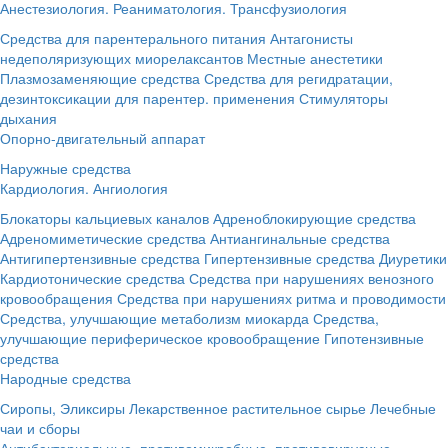
Анестезиология. Реаниматология. Трансфузиология
Средства для парентерального питания
Антагонисты
недеполяризующих миорелаксантов
Местные анестетики
Плазмозаменяющие средства
Средства для регидратации,
дезинтоксикации для парентер. применения
Стимуляторы
дыхания
Опорно-двигательный аппарат
Наружные средства
Кардиология. Ангиология
Блокаторы кальциевых каналов
Адреноблокирующие средства
Адреномиметические средства
Антиангинальные средства
Антигипертензивные средства
Гипертензивные средства
Диуретики
Кардиотонические средства
Средства при нарушениях венозного
кровообращения
Средства при нарушениях ритма и проводимости
Средства, улучшающие метаболизм миокарда
Средства,
улучшающие периферическое кровообращение
Гипотензивные
средства
Народные средства
Сиропы, Эликсиры
Лекарственное растительное сырье
Лечебные
чаи и сборы
Антибактериальные, противомикробные, противовирусные