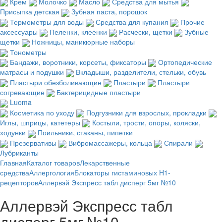
Крем
Молочко
Масло
Средства для мытья
Присыпка детская
Зубная паста, порошок
Термометры для воды
Средства для купания
Прочие
аксессуары
Пеленки, клеенки
Расчески, щетки
Зубные
щетки
Ножницы, маникюрные наборы
Тонометры
Бандажи, воротники, корсеты, фиксаторы
Ортопедические
матрасы и подушки
Вкладыши, разделители, стельки, обувь
Пластыри обезболивающие
Пластыри
Пластыри
согревающие
Бактерицидные пластыри
Luoma
Косметика по уходу
Подгузники для взрослых, прокладки
Иглы, шприцы, катетеры
Костыли, трости, опоры, коляски,
ходунки
Поильники, стаканы, пипетки
Презервативы
Вибромассажеры, кольца
Спирали
Лубриканты
Главная
Каталог товаров
Лекарственные
средства
Аллергология
Блокаторы гистаминовых H1-
рецепторов
Аллервэй Экспресс табл дисперг 5мг №10
Аллервэй Экспресс табл
дисперг 5мг №10