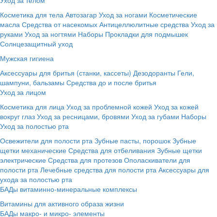
Косметика для тела
Автозагар
Уход за ногами
Косметические
масла
Средства от насекомых
Антицеллюлитные средства
Уход за
руками
Уход за ногтями
Наборы
Прокладки для подмышек
Солнцезащитный уход
Мужская гигиена
Аксессуары для бритья (станки, кассеты)
Дезодоранты
Гели,
шампуни, бальзамы
Средства до и после бритья
Уход за лицом
Косметика для лица
Уход за проблемной кожей
Уход за кожей
вокруг глаз
Уход за ресницами, бровями
Уход за губами
Наборы
Уход за полостью рта
Освежители для полости рта
Зубные пасты, порошок
Зубные
щетки механические
Средства для отбеливания
Зубные щетки
электрические
Средства для протезов
Ополаскиватели для
полости рта
Лечебные средства для полости рта
Аксессуары для
ухода за полостью рта
БАДы витаминно-минеральные комплексы
Витамины для активного образа жизни
БАДы макро- и микро- элементы