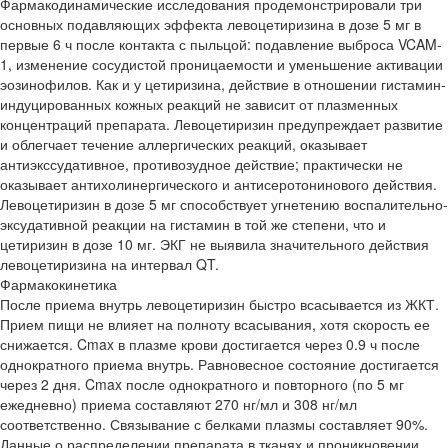
Фармакодинамические исследования продемонстрировали три
основных подавляющих эффекта левоцетиризина в дозе 5 мг в
первые 6 ч после контакта с пыльцой: подавление выброса VCAM-
1, изменение сосудистой проницаемости и уменьшение активации
эозинофилов. Как и у цетиризина, действие в отношении гистамин-
индуцированных кожных реакций не зависит от плазменных
концентраций препарата. Левоцетиризин предупреждает развитие
и облегчает течение аллергических реакций, оказывает
антиэкссудативное, противозудное действие; практически не
оказывает антихолинергического и антисеротонинового действия.
Левоцетиризин в дозе 5 мг способствует угнетению воспалительно-
эксудативной реакции на гистамин в той же степени, что и
цетиризин в дозе 10 мг. ЭКГ не выявила значительного действия
левоцетиризина на интервал QT.
Фармакокинетика
После приема внутрь левоцетиризин быстро всасывается из ЖКТ.
Прием пищи не влияет на полноту всасывания, хотя скорость ее
снижается. Cmax в плазме крови достигается через 0.9 ч после
однократного приема внутрь. Равновесное состояние достигается
через 2 дня. Cmax после однократного и повторного (по 5 мг
ежедневно) приема составляют 270 нг/мл и 308 нг/мл
соответственно. Связывание с белками плазмы составляет 90%.
Данные о распределении препарата в тканях и проникновении