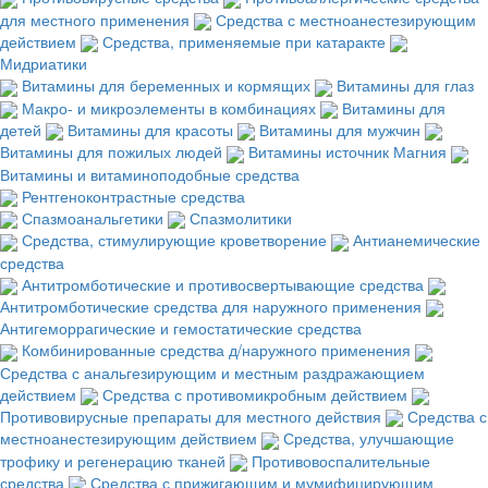
для местного применения
Средства с местноанестезирующим
действием
Средства, применяемые при катаракте
Мидриатики
Витамины для беременных и кормящих
Витамины для глаз
Макро- и микроэлементы в комбинациях
Витамины для
детей
Витамины для красоты
Витамины для мужчин
Витамины для пожилых людей
Витамины источник Магния
Витамины и витаминоподобные средства
Рентгеноконтрастные средства
Спазмоанальгетики
Спазмолитики
Средства, стимулирующие кроветворение
Антианемические
средства
Антитромботические и противосвертывающие средства
Антитромботические средства для наружного применения
Антигеморрагические и гемостатические средства
Комбинированные средства д/наружного применения
Средства с анальгезирующим и местным раздражающием
действием
Средства с противомикробным действием
Противовирусные препараты для местного действия
Средства с
местноанестезирующим действием
Средства, улучшающие
трофику и регенерацию тканей
Противовоспалительные
средства
Средства с прижигающим и мумифицирующим